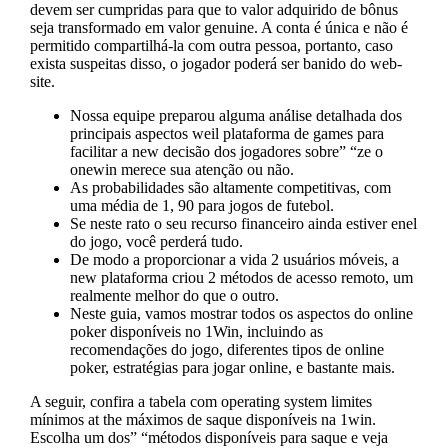
devem ser cumpridas para que to valor adquirido de bônus
seja transformado em valor genuine. A conta é única e não é
permitido compartilhá-la com outra pessoa, portanto, caso
exista suspeitas disso, o jogador poderá ser banido do web-
site.
Nossa equipe preparou alguma análise detalhada dos
principais aspectos weil plataforma de games para
facilitar a new decisão dos jogadores sobre” “ze o
onewin merece sua atenção ou não.
As probabilidades são altamente competitivas, com
uma média de 1, 90 para jogos de futebol.
Se neste rato o seu recurso financeiro ainda estiver enel
do jogo, você perderá tudo.
De modo a proporcionar a vida 2 usuários móveis, a
new plataforma criou 2 métodos de acesso remoto, um
realmente melhor do que o outro.
Neste guia, vamos mostrar todos os aspectos do online
poker disponíveis no 1Win, incluindo as
recomendações do jogo, diferentes tipos de online
poker, estratégias para jogar online, e bastante mais.
A seguir, confira a tabela com operating system limites
mínimos at the máximos de saque disponíveis na 1win.
Escolha um dos” “métodos disponíveis para saque e veja