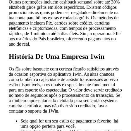
Outras promoções incluem cashback semanal sobre até 30%
elizabeth giros grátis em slots específicos. Existem códigos
promocionais os quais podem ser resgatados diretamente na
tua conta para bônus extras e rodadas grátis. Os métodos de
pagamento incluem Pix, cartões sobre crédito, carteiras
eletrônicas e criptomoedas, com tempos de processamento
rápidos, de 1 minuto a até 5 dias úteis. Sim, a operadora é fiel
aos usuários do País brasileiro, oferecendo pagamentos no
ano de real.
História De Uma Empresa 1win
Os fãs sobre basquete com certeza ficarão satisfeitos através
da ocasion esportiva do aplicativo 1win. As altas chances
como também a capacidade de assistir transmissões ao vivo
estão disponíveis, o os quais é especialmente fundamental
para um esporte tão espetacular. O valor deve servir creditado
no meio de segundos após o processamento da transação. Se
o dinheiro apresentar sido debitado para seu cartão systems
carteira eletrônica, mas não tiver sido creditado, favor
contatar o suporte da 1Win.
Seja qual for um seu estilo de pagamento favorito, há
uma opção perfeita para você.