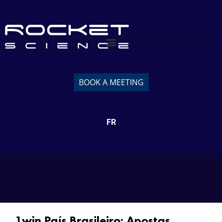
BOOK A MEETING
FR
1win País Brasileiro: Apostas