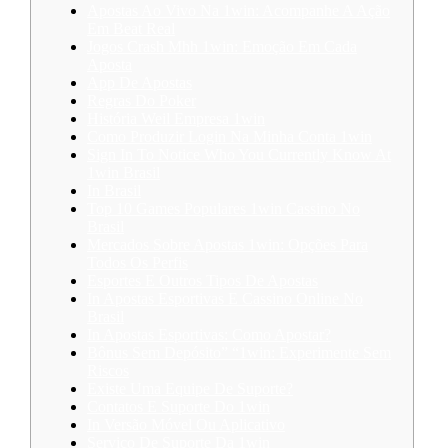
Apostas Ao Vivo Na 1win: Acompanhe A Ação
Em Beat Real
Jogos Crash Mhh 1win: Emoção Em Cada
Aposta
App De Apostas
Regras Do Poker
História Weil Empresa 1win
Como Produzir Login Na Minha Conta 1win
Sign In To Notice Who You Currently Know At
1win Brasil
In Brasil
Top 10 Games Populares 1win Cassino No
Brasil
Mercados Sobre Apostas 1win: Opções Para
Todos Os Perfis
Esportes E Outros Tipos De Apostas
In Apostas Esportivas E Cassino Online No
Brasil
In Apostas Esportivas: Como Apostar?
Bônus Sem Depósito” “1win: Experimente Sem
Riscos
Existe Uma Equipe De Suporte?
Contatos E Suporte Do 1win
In Versão Móvel Ou Aplicativo
Serviço De Suporte Da 1win