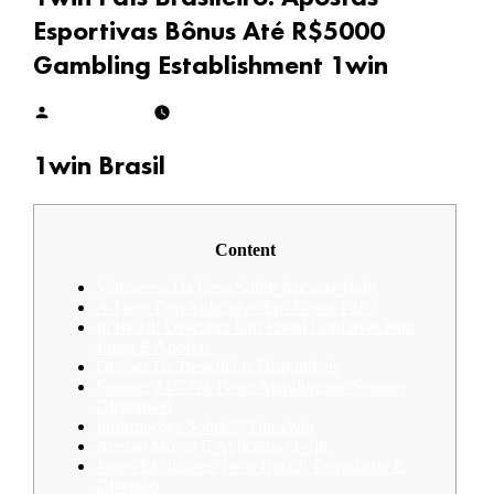
Esportivas Bônus Até R$5000
Gambling Establishment 1win
Cheikh Diallo
February 21, 2025
February 22, 2025
1win Brasil
Content
Vantagens Da Casa Sobre Apostas 1win
A 1win Tem Aplicativo Em Nosso País?
In Brasil: Descubra Um Portal Confiável Para
Jogos E Apostas
Opções De Beneficios Disponíveis
Suporte 24/7 Na 1win: Atendimento Sempre
Disponível
Informações Sobre” “The 1win
Acesso Móvel E Aplicativo 1win
Jogos Exclusivos 1win Brazil: Tecnologia E
Diversão