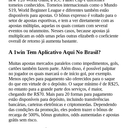
torneios conhecidos. Torneios internacionais como o Mundo
S19, World Beginner League e diferentes também estão
disponíveis para apostas. O bônus expresso é voltado para o
setor de apostas esportivas, e tem a ver diretamente com as
apostas múltiplas, aquelas os quais contam com several
eventos ou néanmoins. Nesses casos, because apostas já
multiplicam as odds umas pelas outras elizabeth o coeficiente
overall de retorno já aumenta bastante.
A 1win Tem Aplicativo Aqui No Brasil?
Muitas apostas mercados paralelos como impedimentos, gols,
cartões também fazem parte. Além disso, é possível palpitar
no jogador os quais marcará o de início gol, por exemplo.
Menos opções para pagamento são oferecidos para o saque
do que em virtude de o depósito. O saque mínimo é de R$25,
no entanto para a grande parte dos serviços, é maior,
chegando the R$70. Mais para 20 formas para pagamento
estão disponíveis para depósito, incluindo transferências
bancárias, carteiras eletrônicas e criptomoedas. Dependendo
das condições da promoção, eles podem trazer o bônus de
recarga de 500%, bônus gratuitos, odds aumentadas e apostas
grátis sem risco.