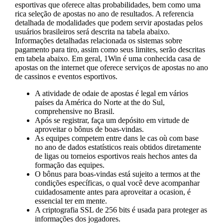
esportivas que oferece altas probabilidades, bem como uma
rica seleção de apostas no ano de resultados. A referencia
detalhada de modalidades que podem servir apostadas pelos
usuários brasileiros será descrita na tabela abaixo.
Informações detalhadas relacionada os sistemas sobre
pagamento para tiro, assim como seus limites, serão descritas
em tabela abaixo. Em geral, 1Win é uma conhecida casa de
apostas on the internet que oferece serviços de apostas no ano
de cassinos e eventos esportivos.
A atividade de odaie de apostas é legal em vários
países da América do Norte at the do Sul,
comprehensive no Brasil.
Após se registrar, faça um depósito em virtude de
aproveitar o bônus de boas-vindas.
As equipes competem entre dans le cas où com base
no ano de dados estatísticos reais obtidos diretamente
de ligas ou torneios esportivos reais hechos antes da
formação das equipes.
O bônus para boas-vindas está sujeito a termos at the
condições específicas, o qual você deve acompanhar
cuidadosamente antes para aproveitar a ocasion, é
essencial ter em mente.
A criptografia SSL de 256 bits é usada para proteger as
informações dos jogadores.