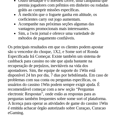
Outro destaque é o Blessed Drive, uma campanha que
premia jogadores com prêmios em dinheiro ou rodadas
grátis ao cumprir missões específicas.
À medición que o foguete ganha em altitude, os
coeficientes carry out jogo aumentam.
Acompanhe nas próximas seções algumas das
vantagens promocionais mais interessantes.
Sim, a 1win jornal e oferece uma variedade de
métodos de pagamento confiáveis.
Os principais resultados em que os clientes podem apostar
são u vencedor do choque, 1X2, e Some sort of Ronda
Especificada Irá Começar. Existe também um sistema de
cashback para cassino no site que ajuda bastante na
recuperação de prejuízos, inevitáveis na vida dos
apostadores. Sim, the equipe de suporte do 1Win está
disponível 24 hrs por dia, 7 dias por hebdómada. Em caso de
problemas com sua conta ou perguntas específicas, os
usuários do cassino 1Win podem sempre exigir ajuda. É
recomendável começar com a new seção “Perguntas
electronic Respostas”, onde estão as respostas para as
perguntas também frequentes sobre some sort of plataforma.
A licença para operar as atividades de game do cassino 1Win
é emitida achacar órgão autorizado sobre Curaçao, Curacao
eGaming.