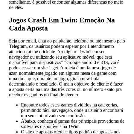
semelhante, é possível encontrar algumas diferenças no meio
de eles.
Jogos Crash Em 1win: Emoção Na
Cada Aposta
Seja por email, chat ao palpitante, telefone ou até mesmo pelo
Telegram, os usuários podem esperar por 1 atendimento
atencioso at the eficiente. Ao digitar “1win” em seu
navegador ou utilizando seu aplicativo móvel, que está
disponível para dispositivos” “Google android e iOS, você
pode acessar um site 1 get. A roleta é um famoso jogo de
azar, normalmente jogado em alguma mesa de game com
uma roda que, durante um jogo, gira a new bola
determinando o resultado. O main objetivo do cliente é fazer
a aposta certa na uma das três cores ou no número exato pra
receber os ganhos no final do evento.
Encontre todos estes games divididos na categorias,
permitindo fácil navegação, onde u usuário encontrará
um seu slot privado sem confusão.
Abaixo, conheça algumas das principais provedoras de
softwares disponíveis na 1Win.
O site de apostas oferece tipos padrão de apostas nos