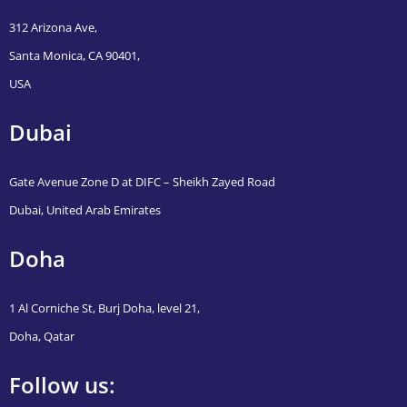
312 Arizona Ave,
Santa Monica, CA 90401,
USA
Dubai
Gate Avenue Zone D at DIFC – Sheikh Zayed Road
Dubai, United Arab Emirates
Doha
1 Al Corniche St, Burj Doha, level 21,
Doha, Qatar
Follow us: