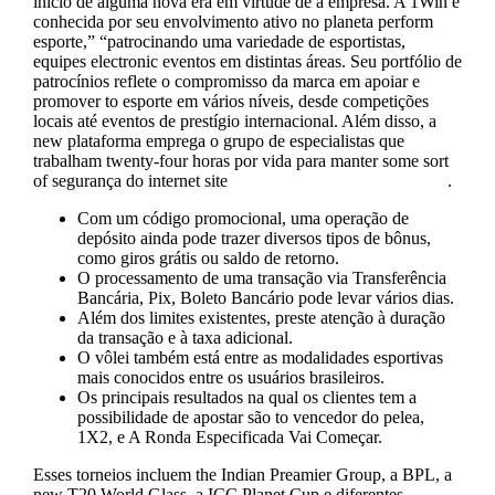
início de alguma nova era em virtude de a empresa. A 1Win é
conhecida por seu envolvimento ativo no planeta perform
esporte,” “patrocinando uma variedade de esportistas,
equipes electronic eventos em distintas áreas. Seu portfólio de
patrocínios reflete o compromisso da marca em apoiar e
promover to esporte em vários níveis, desde competições
locais até eventos de prestígio internacional. Além disso, a
new plataforma emprega o grupo de especialistas que
trabalham twenty-four horas por vida para manter some sort
of segurança do internet site
https://1win-bets-brasil.com.br/
.
Com um código promocional, uma operação de
depósito ainda pode trazer diversos tipos de bônus,
como giros grátis ou saldo de retorno.
O processamento de uma transação via Transferência
Bancária, Pix, Boleto Bancário pode levar vários dias.
Além dos limites existentes, preste atenção à duração
da transação e à taxa adicional.
O vôlei também está entre as modalidades esportivas
mais conocidos entre os usuários brasileiros.
Os principais resultados na qual os clientes tem a
possibilidade de apostar são to vencedor do pelea,
1X2, e A Ronda Especificada Vai Começar.
Esses torneios incluem the Indian Preamier Group, a BPL, a
new T20 World Glass, a ICC Planet Cup e diferentes