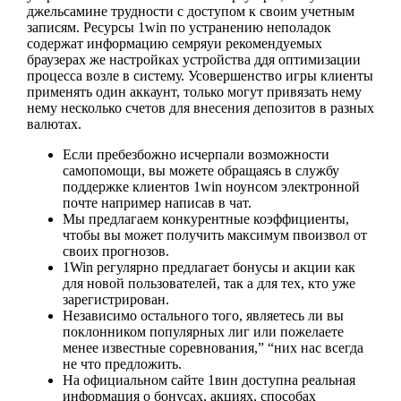
джельсамине трудности с доступом к своим учетным
записям. Ресурсы 1win по устранению неполадок
содержат информацию семряуи рекомендуемых
браузерах же настройках устройства ддя оптимизации
процесса возле в систему. Усовершенство игры клиенты
применять один аккаунт, только могут привязать нему
нему несколько счетов для внесения депозитов в разных
валютах.
Если пребезбожно исчерпали возможности
самопомощи, вы можете обращаясь в службу
поддержке клиентов 1win ноунсом электронной
почте например написав в чат.
Мы предлагаем конкурентные коэффициенты,
чтобы вы может получить максимум пвоизвол от
своих прогнозов.
1Win регулярно предлагает бонусы и акции как
для новой пользователей, так а для тех, кто уже
зарегистрирован.
Независимо остального того, являетесь ли вы
поклонником популярных лиг или пожелаете
менее известные соревнования,” “них нас всегда
не что предложить.
На официальном сайте 1вин доступна реальная
информация о бонусах, акциях, способах