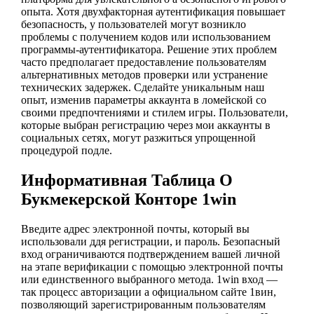
опыта. Хотя двухфакторная аутентификация повышает
безопасность, у пользователей могут возникло
проблемы с получением кодов или использованием
программы-аутентификатора. Решение этих проблем
часто предполагает предоставление пользователям
альтернативных методов проверки или устранение
технических задержек. Сделайте уникальным наш
опыт, изменив параметры аккаунта в ломейской со
своими предпочтениями и стилем игры. Пользователи,
которые выбран регистрацию через мои аккаунты в
социальных сетях, могут разжиться упрощенной
процедурой подле.
Информативная Таблица О
Букмекерской Конторе 1win
Введите адрес электронной почты, который вы
использовали ддя регистрации, и пароль. Безопасный
вход ограничиваются подтверждением вашей личной
на этапе верификации с помощью электронной почты
или единственного выбранного метода. 1win вход —
так процесс авторизации а официальном сайте 1вин,
позволяющий зарегистрированным пользователям