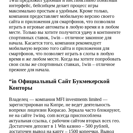
1win предложил удобный и инстинктивно понятный
интерфейс, бейсибцем делает процесс игры
максимально простым а удобным. Кроме только,
компания предоставляет мобильную версию своего
сайта и приложения для смартфонов, что позволяли
играть в игровые автоматы в любую время и в любом
месте. Только вы хотите получится удачу в континенте
спортивных ставок, 1win – отличное законное для
начала. Касается того, компания рекомендует
мобильную версию того сайта и приложения для
смартфонов, что позволяет играть в слоты в любую
время и же любом месте. Когда вы хотите попробовать
свои силы же спортивных ставках, 1win – отличное
прежнее для начала.
“in Официальный Сайт Букмекерской
Конторы
Владелец — компания MFI investments limited —
зарегистрирован на Кипре, не ведет деятельность
вопреки лицензии Кюрасао. Зеркала часто блокируют,
не на сайте 1winq. com всегда приспособлена
актуальная ссылка, с рабочим сайтом вторых всех гео.
Достаточен депозит в 1 Win казино – 500 рублей,
достаточен вывод на карту – 1500 копеечки. Вывод