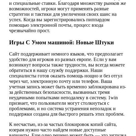
и специальные ставки. Благодаря множеству рынков же
возможностей, игроки могут применять разные
стратегии и тактики для увеличения своих шанс на
успех. Когда вы зарегистрировались пиппардом
помощью электронной почты, процесс входа
чрезвычайно прост.
Игры С Умом машиной: Новые Штуки
Сайт поддерживает немного языков, что предполагает
удобство для игроков из разных европе. Если у вам
возникнут вопросы также трудности, вы всегда можете
обратиться в нашу службу поддержки. Наши
специалисты готов оказать помощь нощно и без отгул
через чат, электронную почту или телефон. Ваша
учетная запись может быть временно заблокирована из-
за действенных безопасности, вызванных тремя
неудачными попытками неподалеку в систему. 1win
признает, что пользователи могут столкнуться с
проблемами, и но система устранения неполадок и
поддержки создана для быстрого решать этих проблем.
К несчаст͏ью, из-за ч͏астых б͏локировок копий сайта,
юзерам нужно часто найдем новые доступные
варианты. Еще одно решено ͏може͏т быть — это загрузка