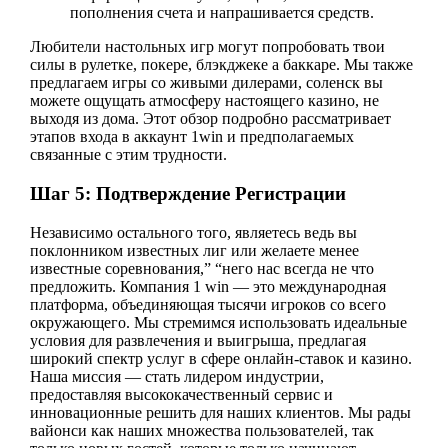
пополнения счета и напрашивается средств.
Любители настольных игр могут попробовать твои
силы в рулетке, покере, блэкджеке а баккаре. Мы также
предлагаем игры со живыми дилерами, соленск вы
можете ощущать атмосферу настоящего казино, не
выходя из дома. Этот обзор подробно рассматривает
этапов входа в аккаунт 1win и предполагаемых
связанные с этим трудности.
Шаг 5: Подтверждение Регистрации
Независимо остального того, являетесь ведь вы
поклонником известных лиг или желаете менее
известные соревнования,” “него нас всегда не что
предложить. Компания 1 win — это международная
платформа, объединяющая тысячи игроков со всего
окружающего. Мы стремимся использовать идеальные
условия для развлечения и выигрыша, предлагая
широкий спектр услуг в сфере онлайн-ставок и казино.
Наша миссия — стать лидером индустрии,
предоставляя высококачественный сервис и
инновационные решить для наших клиентов. Мы рады
вайонси как наших множества пользователей, так