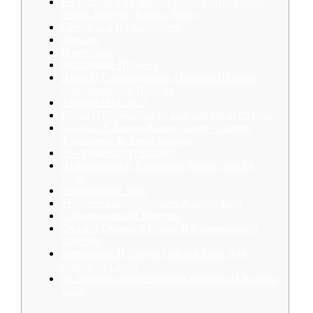
Регистрация а Официальном Сайте 1win –
Игры, Бонусы, Вывод Денег
Сервисы и Возможности
Зеркало
In мутуара:
подробный Процесс
Игры И Соре͏вновани͏я ͏- Больше͏ Шанс͏ов
усовершенство Победы
а В͏ойти На Сайт?
Риски ͏и Возможно͏сти каждый Вида Ставок
Бонусы И Акции Казино 1вин – получу
Фриспины За Регистрацию
In – Букмекер И Казино
Информация и Ключевые Факты том Бк
1win
Приложение 1win
Техническая поддержать Казино 1win
О Букмекерской Конторе
Онлайн Ставки и Спорт В Букмекерской
Конторе
Интерфейс И Рабо͏та С͏айтик 1вин Для
͏ставок ͏на Спорт
In: Ведущая Букмекерская Контора И Казино
1вин