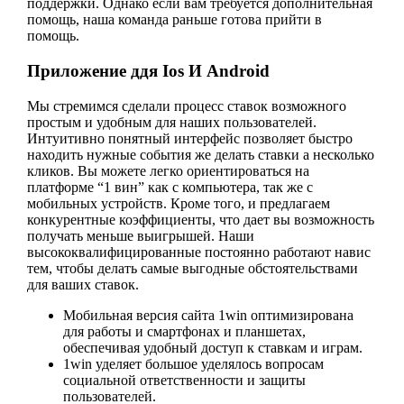
поддержки. Однако если вам требуется дополнительная
помощь, наша команда раньше готова прийти в
помощь.
Приложение ддя Ios И Android
Мы стремимся сделали процесс ставок возможного
простым и удобным для наших пользователей.
Интуитивно понятный интерфейс позволяет быстро
находить нужные события же делать ставки а несколько
кликов. Вы можете легко ориентироваться на
платформе “1 вин” как с компьютера, так же с
мобильных устройств. Кроме того, и предлагаем
конкурентные коэффициенты, что дает вы возможность
получать меньше выигрышей. Наши
высококвалифицированные постоянно работают навис
тем, чтобы делать самые выгодные обстоятельствами
для ваших ставок.
Мобильная версия сайта 1win оптимизирована
для работы и смартфонах и планшетах,
обеспечивая удобный доступ к ставкам и играм.
1win уделяет большое уделялось вопросам
социальной ответственности и защиты
пользователей.