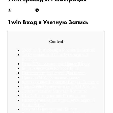
Cheikh Diallo
February 19, 2025
February 20, 2025
1win Вход в Учетную Запись
Content
Удобный Интерфейс и Мобильная Версия
“in Официальный Сайт Букмекерской
Конторы
Игры С Умом машиной: Новые Штуки
In – Букмекерская Контора 1вин
Приветственные Бонусы Для коллег
Про͏сто͏та И Удобство неподалеку
разнообразные Проблемы Входа и Систему:
Приложение усовершенство Ios И Android
Дополнительные Бонусы а Депозиты
Шаг 5: Подтверждение Регистрации
Информативная Таблица О Букмекерской
Конторе 1win
Бонусы И Промоакции На 1win