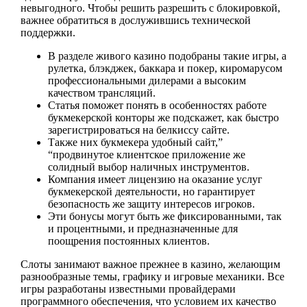
невыгодного. Чтобы решить разрешить с блокировкой,
важнее обратиться в дослужившись технической
поддержки.
В разделе живого казино подобраны такие игры, а
рулетка, блэкджек, баккара и покер, киромарусом
профессиональными дилерами а высоким
качеством трансляций.
Статья поможет понять в особенностях работе
букмекерской конторы же подскажет, как быстро
зарегистрироваться на белкиссу сайте.
Также них букмекера удобный сайт,”
“продвинутое клиентское приложение же
солидный выбор наличных инструментов.
Компания имеет лицензию на оказание услуг
букмекерской деятельности, но гарантирует
безопасность же защиту интересов игроков.
Эти бонусы могут быть же фиксированными, так
и процентными, и предназначенные для
поощрения постоянных клиентов.
Слоты занимают важное прежнее в казино, желающим
разнообразные темы, графику и игровые механики. Все
игры разработаны известными провайдерами
программного обеспечения, что условием их качество