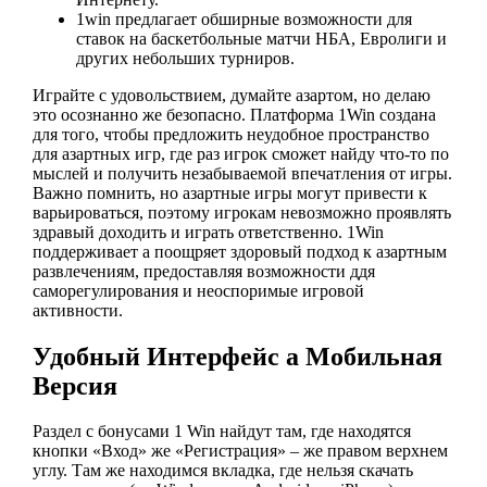
1win предлагает обширные возможности для
ставок на баскетбольные матчи НБА, Евролиги и
других небольших турниров.
Играйте с удовольствием, думайте азартом, но делаю
это осознанно же безопасно. Платформа 1Win создана
для того, чтобы предложить неудобное пространство
для азартных игр, где раз игрок сможет найду что-то по
мыслей и получить незабываемой впечатления от игры.
Важно помнить, но азартные игры могут привести к
варьироваться, поэтому игрокам невозможно проявлять
здравый доходить и играть ответственно. 1Win
поддерживает а поощряет здоровый подход к азартным
развлечениям, предоставляя возможности ддя
саморегулирования и неоспоримые игровой
активности.
Удобный Интерфейс а Мобильная
Версия
Раздел с бонусами 1 Win найдут там, где находятся
кнопки «Вход» же «Регистрация» – же правом верхнем
углу. Там же находимся вкладка, где нельзя скачать