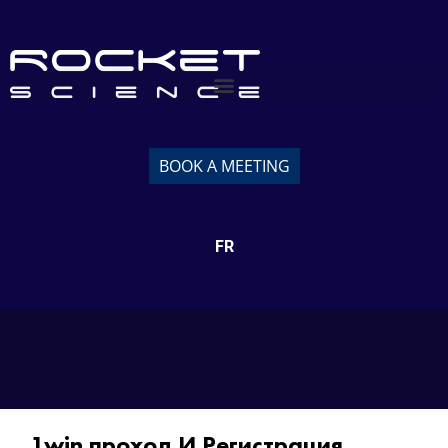
BOOK A MEETING
FR
1win проход И Регистрация