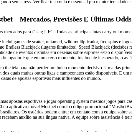
ando sem stress. Verificar tua conta é essencial pra manter teus dados 
bet – Mercados, Previsões E Últimas Odds
 mercados para fãs ag UFC. Todas as principais lutas carry out moment
inclui games de scatter, untamed, wild multiplicador, free spins e jogo
omo Endless Blackjack (lugares ilimitados), Speed Blackjack (decisões 
idade de eventos distintas em dezenas sobre esportes estão disponíveis
se do jogador é que em um certo momento, totalmente inesperado, o avião
ra the tela para não perder um único momento decisivo. Uma das princip
 dos quais muitas outras ligas e campeonatos estão disponíveis. E um n
 casas de apostas esportivas mais influentes do mundo.
mas apostas esportivas e jogar operating-system mesmos jogos para cas
o aplicativo móvel Mostbet com to código promocional “MostbetBrasil
 brasileiros. Os usuários podem entrar em contato com a equipe sobre sup
recebam auxílio na sua língua nativa. A equipe sobre assistência é trei