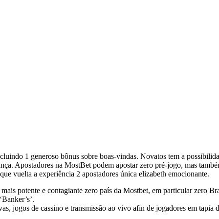
incluindo 1 generoso bônus sobre boas-vindas. Novatos tem a possibilid
gurança. Apostadores na MostBet podem apostar zero pré-jogo, mas tamb
o que vuelta a experiência 2 apostadores única elizabeth emocionante.
 mais potente e contagiante zero país da Mostbet, em particular zero Br
‘Banker’s’.
s, jogos de cassino e transmissão ao vivo afin de jogadores em tapia d