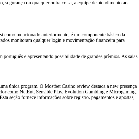
o, segurança ou qualquer outra coisa, a equipe de atendimento ao
e, asi como mencionado anteriormente, é um componente básico da
icados monitoram qualquer login e movimentação financeira para
em português e apresentando possibilidade de grandes prêmios. As salas
s numa única program. O Mostbet Casino review destaca a new presença
uperior como NetEnt, Sensible Play, Evolution Gambling e Microgaming.
sta seção fornece informações sobre registro, pagamentos e apostas,