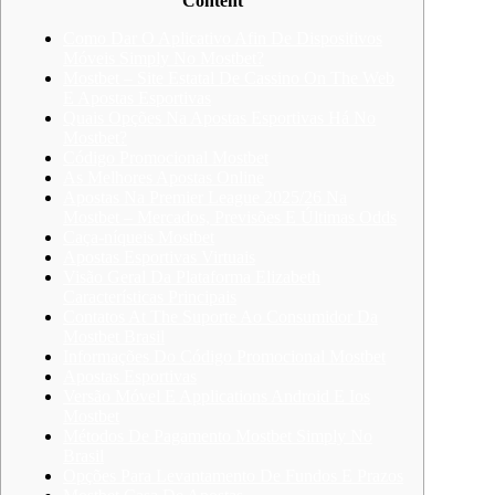
Content
Como Dar O Aplicativo Afin De Dispositivos
Móveis Simply No Mostbet?
Mostbet – Site Estatal De Cassino On The Web
E Apostas Esportivas
Quais Opções Na Apostas Esportivas Há No
Mostbet?
Código Promocional Mostbet
As Melhores Apostas Online
Apostas Na Premier League 2025/26 Na
Mostbet – Mercados, Previsões E Últimas Odds
Caça-níqueis Mostbet
Apostas Esportivas Virtuais
Visão Geral Da Plataforma Elizabeth
Características Principais
Contatos At The Suporte Ao Consumidor Da
Mostbet Brasil
Informações Do Código Promocional Mostbet
Apostas Esportivas
Versão Móvel E Applications Android E Ios
Mostbet
Métodos De Pagamento Mostbet Simply No
Brasil
Opções Para Levantamento De Fundos E Prazos