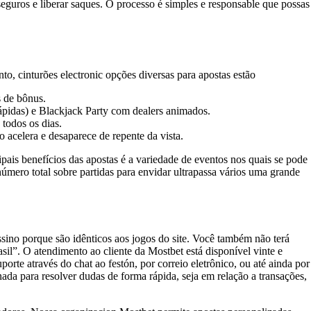
seguros e liberar saques. O processo é simples e responsable que possas
o, cinturões electronic opções diversas para apostas estão
s de bônus.
rápidas) e Blackjack Party com dealers animados.
 todos os dias.
 acelera e desaparece de repente da vista.
ais benefícios das apostas é a variedade de eventos nos quais se pode
úmero total sobre partidas para envidar ultrapassa vários uma grande
sino porque são idênticos aos jogos do site. Você também não terá
”. O atendimento ao cliente da Mostbet está disponível vinte e
orte através do chat ao festón, por correio eletrônico, ou até ainda por
nada para resolver dudas de forma rápida, seja em relação a transações,