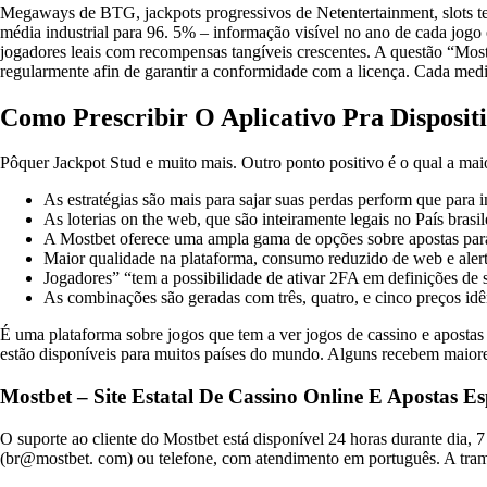
Megaways de BTG, jackpots progressivos de Netentertainment, slots te
média industrial para 96. 5% – informação visível no ano de cada jogo
jogadores leais com recompensas tangíveis crescentes. A questão “Mo
regularmente afin de garantir a conformidade com a licença. Cada medi
Como Prescribir O Aplicativo Pra Disposit
Pôquer Jackpot Stud e muito mais. Outro ponto positivo é o qual a ma
As estratégias são mais para sajar suas perdas perform que para 
As loterias on the web, que são inteiramente legais no País brasi
A Mostbet oferece uma ampla gama de opções sobre apostas para f
Maior qualidade na plataforma, consumo reduzido de web e alert
Jogadores” “tem a possibilidade de ativar 2FA em definições de
As combinações são geradas com três, quatro, e cinco preços idê
É uma plataforma sobre jogos que tem a ver jogos de cassino e apostas 
estão disponíveis para muitos países do mundo. Alguns recebem maiore
Mostbet – Site Estatal De Cassino Online E Apostas Es
O suporte ao cliente do Mostbet está disponível 24 horas durante dia, 7
(br@mostbet. com) ou telefone, com atendimento em português. A tramp