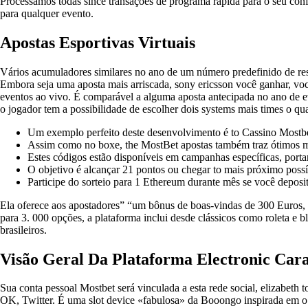
Processamos todas since transações de programa rápida para o seu conf
para qualquer evento.
Apostas Esportivas Virtuais
Vários acumuladores similares no ano de um número predefinido de re
Embora seja uma aposta mais arriscada, sony ericsson você ganhar, voc
eventos ao vivo. É comparável a alguma aposta antecipada no ano de ev
o jogador tem a possibilidade de escolher dois systems mais times o qu
Um exemplo perfeito deste desenvolvimento é to Cassino Mostb
Assim como no boxe, the MostBet apostas também traz ótimos m
Estes códigos estão disponíveis em campanhas específicas, porta
O objetivo é alcançar 21 pontos ou chegar to mais próximo possív
Participe do sorteio para 1 Ethereum durante mês se você deposi
Ela oferece aos apostadores” “um bônus de boas-vindas de 300 Euros,
para 3. 000 opções, a plataforma inclui desde clássicos como roleta e bl
brasileiros.
Visão Geral Da Plataforma Electronic Carac
Sua conta pessoal Mostbet será vinculada a esta rede social, elizabet
OK, Twitter. É uma slot device «fabulosa» da Booongo inspirada em 