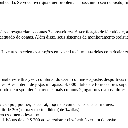
nhecida. Se você tiver qualquer problema” “possuindo seu depósito, tir
udes e resguardar as contas 2 apostadores. A verificação de identidad
adequado de contas. Além disso, seus sistemas de monitoramento sofist
 Live traz excelentes atrações em speed real, muitas delas com dealer 
cional desde this year, combinando casino online e apostas desportiva
uês. A estanteria de jogos ultrapassa 3. 000 títulos de fornecedores s
ude de responder às dúvidas mais comuns 2 jogadores e apostadores. E
 jackpot, pôquer, baccarat, jogos de comensales e caça-níqueis.
ir de 20x) e prazos estendidos (até 14 dias).
processamento leva, no
1 bônus de até $ 300 ao se registrar elizabeth fazer um depósito.