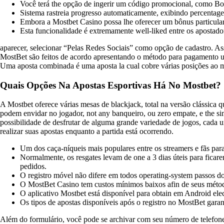
Você terá the opção de ingerir um código promocional, como Bo
Sistema rastreia progresso automaticamente, exibindo percentag
Embora a Mostbet Casino possa lhe oferecer um bônus particular p
Esta funcionalidade é extremamente well-liked entre os apostado
aparecer, selecionar “Pelas Redes Sociais” como opção de cadastro. As
MostBet são feitos de acordo apresentando o método para pagamento ut
Uma aposta combinada é uma aposta la cual cobre várias posições ao
Quais Opções Na Apostas Esportivas Há No Mostbet?
A Mostbet oferece várias mesas de blackjack, total na versão clássica 
podem envidar no jogador, not any banqueiro, ou zero empate, e the sim
possibilidade de desfrutar de alguma grande variedade de jogos, cada 
realizar suas apostas enquanto a partida está ocorrendo.
Um dos caça-níqueis mais populares entre os streamers e fãs para
Normalmente, os resgates levam de one a 3 dias úteis para ficar
pedidos.
O registro móvel não difere em todos operating-system passos do 
O MostBet Casino tem custos mínimos baixos afin de seus méto
O aplicativo Mostbet está disponível para obtain em Android elec
Os tipos de apostas disponíveis após o registro no MostBet garan
Além do formulário, você pode se archivar com seu número de telefone,