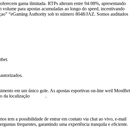
l oferecem gama ilimitada. RTPs alteram entre 94-98%, apresentando
 em volume para apostas acumuladas ao longo do speed, incentivando
Curaçao” “eGaming Authority sob to número 8048/JAZ. Somos auditados
tbet.
autorizados.
tenimento em um único gole. As apostas esportivas on-line weil MostBet
o da localização
mostbet
.
os tem a possibilidade de entrar em contato via chat ao vivo, e-mail
untas frequentes, garantindo uma experiência tranquila e eficiente.