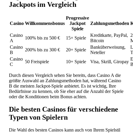
Jackpots im Vergleich
Progressive
Casino
Willkommensbonus
Jackpot
Zahlungsmethoden
K
Spiele
Casino
Kreditkarte, PayPal,
2
100% bis zu 500 €
15+ Spiele
A
Bitcoin
M
Casino
Banküberweisung,
L
200% bis zu 300 €
20+ Spiele
B
Neteller
T
Casino
E
50 Freispiele
10+ Spiele
Visa, Skrill, Giropay
C
B
Durch diesen Vergleich sehen Sie bereits, dass Casino A die
größte Auswahl an Zahlungsmethoden hat, während Casino
B die meisten Jackpot-Spiele anbietet. Es ist wichtig, Ihre
Bedürfnisse zu kennen, ob Sie eher auf die Anzahl der Spiele
oder die Konditionen beim Bonus achten.
Die besten Casinos für verschiedene
Typen von Spielern
Die Wahl des besten Casinos kann auch von Ihrem Spielstil