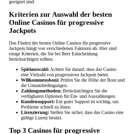
geeignet sind.
Kriterien zur Auswahl der besten
Online Casinos für progressive
Jackpots
Das Finden der besten Online Casinos für progressive
Jackpots hängt von verschiedenen Faktoren ab. Hier sind
einige Kriterien, die Sie bei Ihrer Entscheidung
berücksichtigen sollten:
Spielauswahl:
Achten Sie darauf, dass das Casino
eine Vielzahl von progressiven Jackpots bietet.
Willkommensboni:
Prüfen Sie die Höhe der Boni und
die Umsatzbedingungen.
Zahlungsmethoden:
Berücksichtigen Sie die
verfügbaren Optionen für Ein- und Auszahlungen.
Kundensupport:
Ein guter Support ist wichtig, um
Probleme schnell zu lösen.
Lizenzierung:
Stellen Sie sicher, dass das Casino eine
gültige Lizenz besitzt.
Top 3 Casinos für progressive