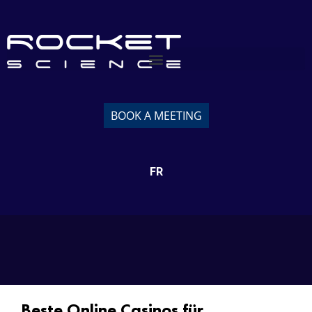
BOOK A MEETING
FR
Beste Online Casinos für