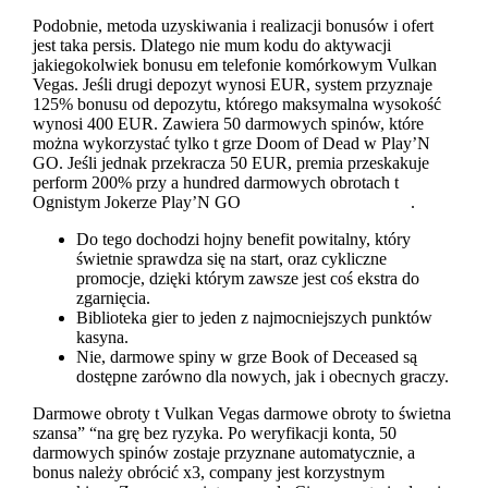
Podobnie, metoda uzyskiwania i realizacji bonusów i ofert
jest taka persis. Dlatego nie mum kodu do aktywacji
jakiegokolwiek bonusu em telefonie komórkowym Vulkan
Vegas. Jeśli drugi depozyt wynosi EUR, system przyznaje
125% bonusu od depozytu, którego maksymalna wysokość
wynosi 400 EUR. Zawiera 50 darmowych spinów, które
można wykorzystać tylko t grze Doom of Dead w Play’N
GO. Jeśli jednak przekracza 50 EUR, premia przeskakuje
perform 200% przy a hundred darmowych obrotach t
Ognistym Jokerze Play’N GO
Vulkan Vegas free spins
.
Do tego dochodzi hojny benefit powitalny, który
świetnie sprawdza się na start, oraz cykliczne
promocje, dzięki którym zawsze jest coś ekstra do
zgarnięcia.
Biblioteka gier to jeden z najmocniejszych punktów
kasyna.
Nie, darmowe spiny w grze Book of Deceased są
dostępne zarówno dla nowych, jak i obecnych graczy.
Darmowe obroty t Vulkan Vegas darmowe obroty to świetna
szansa” “na grę bez ryzyka. Po weryfikacji konta, 50
darmowych spinów zostaje przyznane automatycznie, a
bonus należy obrócić x3, company jest korzystnym