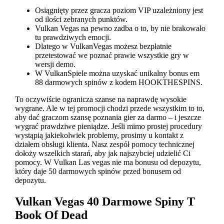
Osiągnięty przez gracza poziom VIP uzależniony jest
od ilości zebranych punktów.
Vulkan Vegas na pewno zadba o to, by nie brakowało
tu prawdziwych emocji.
Dlatego w VulkanVegas możesz bezpłatnie
przetestować we poznać prawie wszystkie gry w
wersji demo.
W VulkanSpiele można uzyskać unikalny bonus em
88 darmowych spinów z kodem HOOKTHESPINS.
To oczywiście ogranicza szanse na naprawdę wysokie
wygrane. Ale w tej promocji chodzi przede wszystkim to to,
aby dać graczom szansę poznania gier za darmo – i jeszcze
wygrać prawdziwe pieniądze. Jeśli mimo prostej procedury
wystąpią jakiekolwiek problemy, prosimy u kontakt z
działem obsługi klienta. Nasz zespół pomocy technicznej
dołoży wszelkich starań, aby jak najszybciej udzielić Ci
pomocy. W Vulkan Las vegas nie ma bonusu od depozytu,
który daje 50 darmowych spinów przed bonusem od
depozytu.
Vulkan Vegas 40 Darmowe Spiny T
Book Of Dead