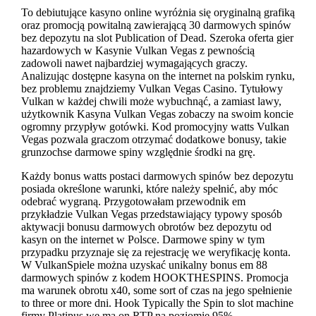
To debiutujące kasyno online wyróżnia się oryginalną grafiką
oraz promocją powitalną zawierającą 30 darmowych spinów
bez depozytu na slot Publication of Dead. Szeroka oferta gier
hazardowych w Kasynie Vulkan Vegas z pewnością
zadowoli nawet najbardziej wymagających graczy.
Analizując dostępne kasyna on the internet na polskim rynku,
bez problemu znajdziemy Vulkan Vegas Casino. Tytułowy
Vulkan w każdej chwili może wybuchnąć, a zamiast lawy,
użytkownik Kasyna Vulkan Vegas zobaczy na swoim koncie
ogromny przypływ gotówki. Kod promocyjny watts Vulkan
Vegas pozwala graczom otrzymać dodatkowe bonusy, takie
grunzochse darmowe spiny względnie środki na grę.
Każdy bonus watts postaci darmowych spinów bez depozytu
posiada określone warunki, które należy spełnić, aby móc
odebrać wygraną. Przygotowałam przewodnik em
przykładzie Vulkan Vegas przedstawiający typowy sposób
aktywacji bonusu darmowych obrotów bez depozytu od
kasyn on the internet w Polsce. Darmowe spiny w tym
przypadku przyznaje się za rejestrację we weryfikację konta.
W VulkanSpiele można uzyskać unikalny bonus em 88
darmowych spinów z kodem HOOKTHESPINS. Promocja
ma warunek obrotu x40, some sort of czas na jego spełnienie
to three or more dni. Hook Typically the Spin to slot machine
firmy Platipus we ma on RTP na poziomie 95%.