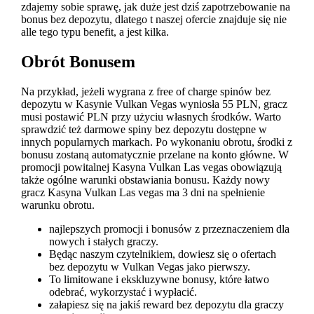
zdajemy sobie sprawę, jak duże jest dziś zapotrzebowanie na
bonus bez depozytu, dlatego t naszej ofercie znajduje się nie
alle tego typu benefit, a jest kilka.
Obrót Bonusem
Na przykład, jeżeli wygrana z free of charge spinów bez
depozytu w Kasynie Vulkan Vegas wyniosła 55 PLN, gracz
musi postawić PLN przy użyciu własnych środków. Warto
sprawdzić też darmowe spiny bez depozytu dostępne w
innych popularnych markach. Po wykonaniu obrotu, środki z
bonusu zostaną automatycznie przelane na konto główne. W
promocji powitalnej Kasyna Vulkan Las vegas obowiązują
także ogólne warunki obstawiania bonusu. Każdy nowy
gracz Kasyna Vulkan Las vegas ma 3 dni na spełnienie
warunku obrotu.
najlepszych promocji i bonusów z przeznaczeniem dla
nowych i stałych graczy.
Będąc naszym czytelnikiem, dowiesz się o ofertach
bez depozytu w Vulkan Vegas jako pierwszy.
To limitowane i ekskluzywne bonusy, które łatwo
odebrać, wykorzystać i wypłacić.
załapiesz się na jakiś reward bez depozytu dla graczy