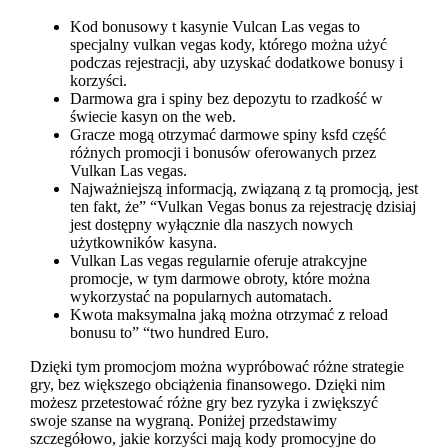
Kod bonusowy t kasynie Vulcan Las vegas to
specjalny vulkan vegas kody, którego można użyć
podczas rejestracji, aby uzyskać dodatkowe bonusy i
korzyści.
Darmowa gra i spiny bez depozytu to rzadkość w
świecie kasyn on the web.
Gracze mogą otrzymać darmowe spiny ksfd część
różnych promocji i bonusów oferowanych przez
Vulkan Las vegas.
Najważniejszą informacją, związaną z tą promocją, jest
ten fakt, że” “Vulkan Vegas bonus za rejestrację dzisiaj
jest dostępny wyłącznie dla naszych nowych
użytkowników kasyna.
Vulkan Las vegas regularnie oferuje atrakcyjne
promocje, w tym darmowe obroty, które można
wykorzystać na popularnych automatach.
Kwota maksymalna jaką można otrzymać z reload
bonusu to” “two hundred Euro.
Dzięki tym promocjom można wypróbować różne strategie
gry, bez większego obciążenia finansowego. Dzięki nim
możesz przetestować różne gry bez ryzyka i zwiększyć
swoje szanse na wygraną. Poniżej przedstawimy
szczegółowo, jakie korzyści mają kody promocyjne do