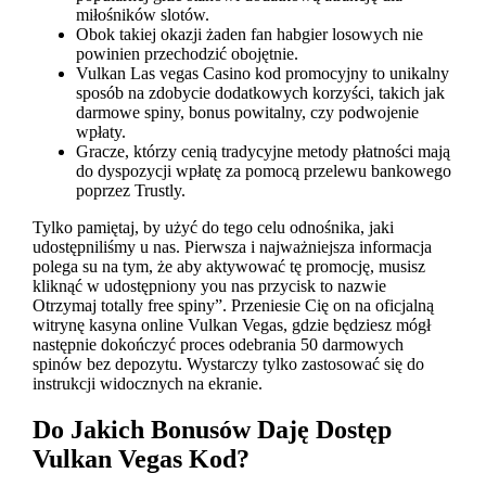
miłośników slotów.
Obok takiej okazji żaden fan habgier losowych nie
powinien przechodzić obojętnie.
Vulkan Las vegas Casino kod promocyjny to unikalny
sposób na zdobycie dodatkowych korzyści, takich jak
darmowe spiny, bonus powitalny, czy podwojenie
wpłaty.
Gracze, którzy cenią tradycyjne metody płatności mają
do dyspozycji wpłatę za pomocą przelewu bankowego
poprzez Trustly.
Tylko pamiętaj, by użyć do tego celu odnośnika, jaki
udostępniliśmy u nas. Pierwsza i najważniejsza informacja
polega su na tym, że aby aktywować tę promocję, musisz
kliknąć w udostępniony you nas przycisk to nazwie
Otrzymaj totally free spiny”. Przeniesie Cię on na oficjalną
witrynę kasyna online Vulkan Vegas, gdzie będziesz mógł
następnie dokończyć proces odebrania 50 darmowych
spinów bez depozytu. Wystarczy tylko zastosować się do
instrukcji widocznych na ekranie.
Do Jakich Bonusów Daję Dostęp
Vulkan Vegas Kod?