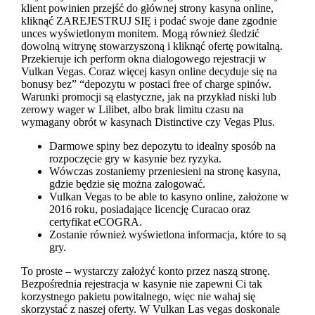
klient powinien przejść do głównej strony kasyna online,
kliknąć ZAREJESTRUJ SIĘ i podać swoje dane zgodnie
unces wyświetlonym monitem. Mogą również śledzić
dowolną witrynę stowarzyszoną i kliknąć ofertę powitalną.
Przekieruje ich perform okna dialogowego rejestracji w
Vulkan Vegas. Coraz więcej kasyn online decyduje się na
bonusy bez” “depozytu w postaci free of charge spinów.
Warunki promocji są elastyczne, jak na przykład niski lub
zerowy wager w Lilibet, albo brak limitu czasu na
wymagany obrót w kasynach Distinctive czy Vegas Plus.
Darmowe spiny bez depozytu to idealny sposób na
rozpoczęcie gry w kasynie bez ryzyka.
Wówczas zostaniemy przeniesieni na stronę kasyna,
gdzie będzie się można zalogować.
Vulkan Vegas to be able to kasyno online, założone w
2016 roku, posiadające licencję Curacao oraz
certyfikat eCOGRA.
Zostanie również wyświetlona informacja, które to są
gry.
To proste – wystarczy założyć konto przez naszą stronę.
Bezpośrednia rejestracja w kasynie nie zapewni Ci tak
korzystnego pakietu powitalnego, więc nie wahaj się
skorzystać z naszej oferty. W Vulkan Las vegas doskonale