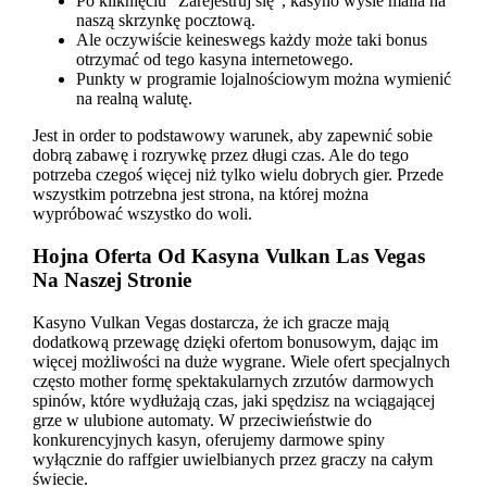
Po kliknięciu “Zarejestruj się”, kasyno wyśle maila na
naszą skrzynkę pocztową.
Ale oczywiście keineswegs każdy może taki bonus
otrzymać od tego kasyna internetowego.
Punkty w programie lojalnościowym można wymienić
na realną walutę.
Jest in order to podstawowy warunek, aby zapewnić sobie
dobrą zabawę i rozrywkę przez długi czas. Ale do tego
potrzeba czegoś więcej niż tylko wielu dobrych gier. Przede
wszystkim potrzebna jest strona, na której można
wypróbować wszystko do woli.
Hojna Oferta Od Kasyna Vulkan Las Vegas
Na Naszej Stronie
Kasyno Vulkan Vegas dostarcza, że ich gracze mają
dodatkową przewagę dzięki ofertom bonusowym, dając im
więcej możliwości na duże wygrane. Wiele ofert specjalnych
często mother formę spektakularnych zrzutów darmowych
spinów, które wydłużają czas, jaki spędzisz na wciągającej
grze w ulubione automaty. W przeciwieństwie do
konkurencyjnych kasyn, oferujemy darmowe spiny
wyłącznie do raffgier uwielbianych przez graczy na całym
świecie.