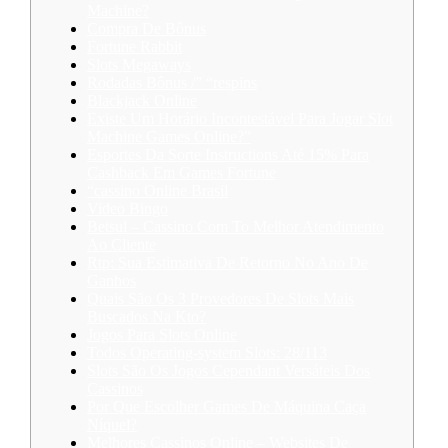
Machine?
Compra De Bônus
Fortune Rabbit
Slots Megaways
Rodadas Bônus /” “respins
Blackjack Online
Existe Um Horário Incontestável Para Jogar Slot
Machine Games Online?”
Esportes Da Sorte Instructions Até 15% Para
Cashback Em Games Fortune
“cassino Online Brasil
Video Bingo
Betsul – Cassino Com To Melhor Atendimento
Ao Cliente
Rtp: Sua Estimativa De Retorno No Ano De
Ganhos
Quais São Os 3 Provedores De Slots Mais
Buscados Na Kto?
Jogos Para Slots Online
Todos Operating-system Slots: 28/113
Slots São Os Jogos Cependant Versáteis Dos
Cassinos
Por Que Escolher Games De Máquina Caça
Níquel?
Melhores Cassinos Online – Websites De