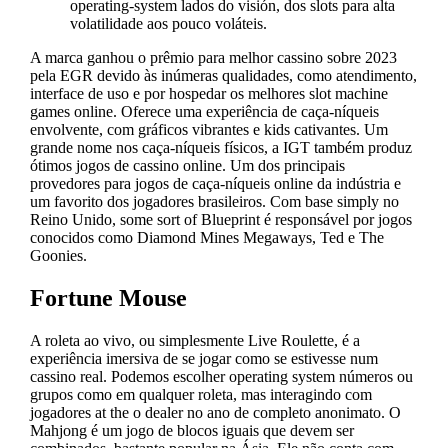
operating-system lados do visión, dos slots para alta
volatilidade aos pouco voláteis.
A marca ganhou o prêmio para melhor cassino sobre 2023
pela EGR devido às inúmeras qualidades, como atendimento,
interface de uso e por hospedar os melhores slot machine
games online. Oferece uma experiência de caça-níqueis
envolvente, com gráficos vibrantes e kids cativantes. Um
grande nome nos caça-níqueis físicos, a IGT também produz
ótimos jogos de cassino online. Um dos principais
provedores para jogos de caça-níqueis online da indústria e
um favorito dos jogadores brasileiros. Com base simply no
Reino Unido, some sort of Blueprint é responsável por jogos
conocidos como Diamond Mines Megaways, Ted e The
Goonies.
Fortune Mouse
A roleta ao vivo, ou simplesmente Live Roulette, é a
experiência imersiva de se jogar como se estivesse num
cassino real. Podemos escolher operating system números ou
grupos como em qualquer roleta, mas interagindo com
jogadores at the o dealer no ano de completo anonimato. O
Mahjong é um jogo de blocos iguais que devem ser