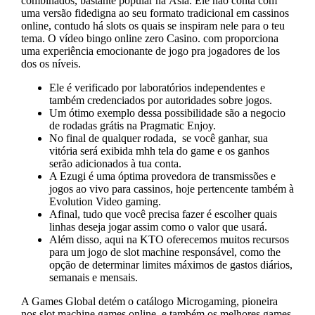
combinados, bastante popular na Ásia. Ele não conta com
uma versão fidedigna ao seu formato tradicional em cassinos
online, contudo há slots os quais se inspiram nele para o teu
tema. O vídeo bingo online zero Casino. com proporciona
uma experiência emocionante de jogo pra jogadores de los
dos os níveis.
Ele é verificado por laboratórios independentes e
também credenciados por autoridades sobre jogos.
Um ótimo exemplo dessa possibilidade são a negocio
de rodadas grátis na Pragmatic Enjoy.
No final de qualquer rodada, se você ganhar, sua
vitória será exibida mhh tela do game e os ganhos
serão adicionados à tua conta.
A Ezugi é uma óptima provedora de transmissões e
jogos ao vivo para cassinos, hoje pertencente também à
Evolution Video gaming.
Afinal, tudo que você precisa fazer é escolher quais
linhas deseja jogar assim como o valor que usará.
Além disso, aqui na KTO oferecemos muitos recursos
para um jogo de slot machine responsável, como the
opção de determinar limites máximos de gastos diários,
semanais e mensais.
A Games Global detém o catálogo Microgaming, pioneira
nos slot machine games online, e também os melhores games