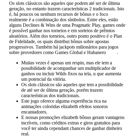
Os slots clássicos são aqueles que podem até ser de última
geração, no entanto trazem características 2 tradicionais. Isto
é, há poucos ou nenhum recursos de bônus e o foco
realmente é a combinação dos símbolos. Entre eles, estão
alguns Declines & Wins de uma Pragmatic Play, games onde
é possível ganhar nos torneios e em sorteios de prêmios
aleatórios. Além dos torneios, outro ponto positivo é o Plan
de Fidelidade, os quais distribui bônus sobre apostas
progressivos. Também há jackpots milionários para jogos
sobre provedores como Games Global e Habanero
1win
.
Muitas vezes é apenas um respin, mas ele tem a
possibilidade de acompanhar um multiplicador de
ganhos ou incluir Wilds fixos na tela, u que aumenta
um potencial da vitória.
Os slots clássicos são aqueles que tem a possibilidade
de até ser de última geração, porém trazem
características dos tradicionais.
Este jogo oferece alguma experiência rica na
animações coloridas elizabeth efeitos sonoros
encantadores.
E nossas promoções elizabeth bônus geram vantagens
incríveis, como créditos extras e giros gratuitos para
você ter ainda cependant chances de ganhar dinheiro
real.