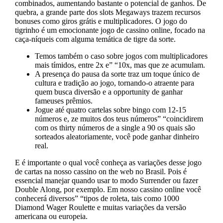
combinados, aumentando bastante o potencial de ganhos. De
quebra, a grande parte dos slots Megaways trazem recursos
bonuses como giros grátis e multiplicadores. O jogo do
tigrinho é um emocionante jogo de cassino online, focado na
caça-níqueis com alguma temática de tigre da sorte.
Temos também o caso sobre jogos com multiplicadores
mais tímidos, entre 2x e” “10x, mas que ze acumulam.
A presença do pausa da sorte traz um toque único de
cultura e tradição ao jogo, tornando-o atraente para
quem busca diversão e a opportunity de ganhar
fameuses prêmios.
Jogue até quatro cartelas sobre bingo com 12-15
números e, ze muitos dos teus números” “coincidirem
com os thirty números de a single a 90 os quais são
sorteados aleatoriamente, você pode ganhar dinheiro
real.
E é importante o qual você conheça as variações desse jogo
de cartas na nosso cassino on the web no Brasil. Pois é
essencial manejar quando usar to modo Surrender ou fazer
Double Along, por exemplo. Em nosso cassino online você
conhecerá diversos” “tipos de roleta, tais como 1000
Diamond Wager Roulette e muitas variações da versão
americana ou europeia.