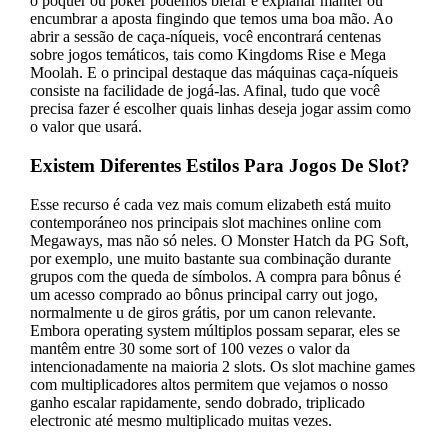
o pôquer ou poker podemos blefar e explanar manter ou
encumbrar a aposta fingindo que temos uma boa mão. Ao
abrir a sessão de caça-níqueis, você encontrará centenas
sobre jogos temáticos, tais como Kingdoms Rise e Mega
Moolah. E o principal destaque das máquinas caça-níqueis
consiste na facilidade de jogá-las. Afinal, tudo que você
precisa fazer é escolher quais linhas deseja jogar assim como
o valor que usará.
Existem Diferentes Estilos Para Jogos De Slot?
Esse recurso é cada vez mais comum elizabeth está muito
contemporáneo nos principais slot machines online com
Megaways, mas não só neles. O Monster Hatch da PG Soft,
por exemplo, une muito bastante sua combinação durante
grupos com the queda de símbolos. A compra para bônus é
um acesso comprado ao bônus principal carry out jogo,
normalmente u de giros grátis, por um canon relevante.
Embora operating system múltiplos possam separar, eles se
mantêm entre 30 some sort of 100 vezes o valor da
intencionadamente na maioria 2 slots. Os slot machine games
com multiplicadores altos permitem que vejamos o nosso
ganho escalar rapidamente, sendo dobrado, triplicado
electronic até mesmo multiplicado muitas vezes.