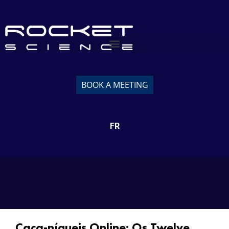
BOOK A MEETING
FR
Caça-níqueis Online: Os Twelve