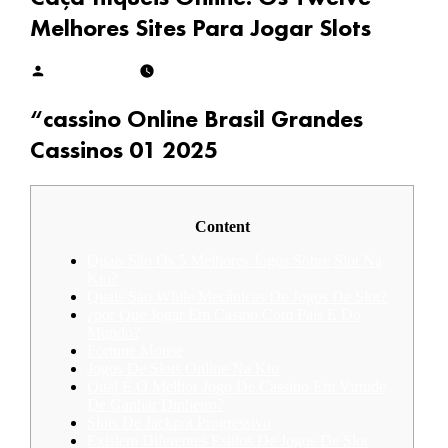
Melhores Sites Para Jogar Slots
Cheikh Diallo
February 21, 2025
February 22, 2025
“cassino Online Brasil Grandes
Cassinos 01 2025
Content
Quais São Os 5 Melhores Jogos Sobre Slot Na
Kto?
Quais São While Mecânicas De Jogos De Slot?
¿por Que Jogar Em Casino Com País E Do
Mundo?
Fortune Mouse
Jogos De Slots Online Na Kto
Qual É O Melhor Jogo De Cassino Em Virtude
De Ganhar Dinheiro?
Slots De Jackpot Progressivo
Existem Diferentes Estilos De Jogos De Slot