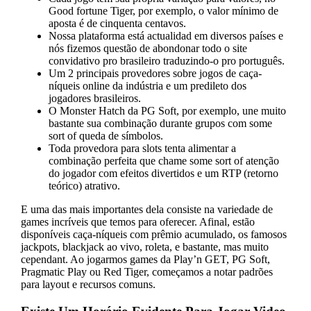
Good fortune Tiger, por exemplo, o valor mínimo de
aposta é de cinquenta centavos.
Nossa plataforma está actualidad em diversos países e
nós fizemos questão de abondonar todo o site
convidativo pro brasileiro traduzindo-o pro português.
Um 2 principais provedores sobre jogos de caça-
níqueis online da indústria e um predileto dos
jogadores brasileiros.
O Monster Hatch da PG Soft, por exemplo, une muito
bastante sua combinação durante grupos com some
sort of queda de símbolos.
Toda provedora para slots tenta alimentar a
combinação perfeita que chame some sort of atenção
do jogador com efeitos divertidos e um RTP (retorno
teórico) atrativo.
E uma das mais importantes dela consiste na variedade de
games incríveis que temos para oferecer. Afinal, estão
disponíveis caça-níqueis com prêmio acumulado, os famosos
jackpots, blackjack ao vivo, roleta, e bastante, mas muito
cependant. Ao jogarmos games da Play’n GET, PG Soft,
Pragmatic Play ou Red Tiger, começamos a notar padrões
para layout e recursos comuns.