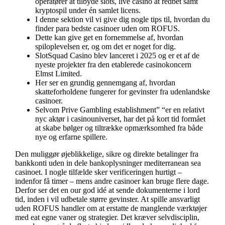
operatører at tilbyde slots, live casino at redbet samt
kryptospil under én samlet licens.
I denne sektion vil vi give dig nogle tips til, hvordan du
finder para bedste casinoer uden om ROFUS.
Dette kan give get en fornemmelse af, hvordan
spiloplevelsen er, og om det er noget for dig.
SlotSquad Casino blev lanceret i 2025 og er et af de
nyeste projekter fra den etablerede casinokoncern
Elmst Limited.
Her ser en grundig gennemgang af, hvordan
skatteforholdene fungerer for gevinster fra udenlandske
casinoer.
Selvom Prive Gambling establishment” “er en relativt
nyc aktør i casinouniverset, har det på kort tid formået
at skabe bølger og tiltrække opmærksomhed fra både
nye og erfarne spillere.
Den muliggør øjeblikkelige, sikre og direkte betalinger fra
bankkonti uden in dele bankoplysninger mediterranean sea
casinoet. I nogle tilfælde sker verificeringen hurtigt –
indenfor få timer – mens andre casinoer kan bruge flere dage.
Derfor ser det en our god idé at sende dokumenterne i lord
tid, inden i vil udbetale større gevinster. At spille ansvarligt
uden ROFUS handler om at erstatte de manglende værktøjer
med eat egne vaner og strategier. Det kræver selvdisciplin,