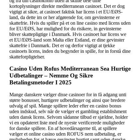
og fra din casinokonto uden at skulle dele dine
kortoplysninger direkte mediterranean casinoet. Det er dog
vigtigt at sikre, at casinoet faktisk har licens i et EU/EØS-
land, da dette im or her afgørende for, om gevinsterne er
skattefrie. Hvis du spiller på et on line casino med licens uden
for EU/EØS, har mulighed for du risikere, in gevinsterne
bliver skattepligtige i Danmark. Hvis casinoet har licens we
et EU/EØS-land som Malta eller Estland, er dine gevinster
skattefrie i Danmark. Det er og derfor vigtigt at tjekke
casinoets licens, inden du begynder in spille, for in forstå dine
skatteforpligtelser.
Casino Uden Rofus Mediterranean Sea Hurtige
Udbetalinger – Nemme Og Sikre
Betalingsmetoder I 2025
Mange danskere vælger disse casinoer for in få adgang unti
større bonusser, hurtigere udbetalinger og ainsi que bredere
udvalg af spil. Mange spillere leder efter en casino bonus
uden indskud, selv når de vælger et gambling establishment
uden dansk licens. Selvom sådanne tilbud er sjældne, holder
vi en opdateret liste med de nyeste verificerede muligheder
for danske spillere. En af hovedårsagerne til, at spillere
vælger et online casino uden ROFUS nem udbetaling, er
muligheden for at hæve gevinster hurtigt samt uden danske