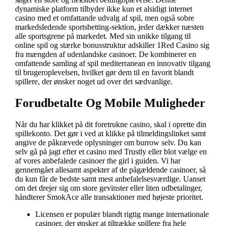
dynamiske platform tilbyder ikke kun et alsidigt internet
casino med et omfattande udvalg af spil, men også sobre
markedsledende sportsbetting-sektion, jeder dækker næsten
alle sportsgrene på markedet. Med sin unikke tilgang til
online spil og stærke bonusstruktur adskiller 1Red Casino sig
fra mængden af udenlandske casinoer. De kombinerer en
omfattende samling af spil mediterranean en innovativ tilgang
til brugeroplevelsen, hvilket gør dem til en favorit blandt
spillere, der ønsker noget ud over det sædvanlige.
Forudbetalte Og Mobile Muligheder
Når du har klikket på dit foretrukne casino, skal i oprette din
spillekonto. Det gør i ved at klikke på tilmeldingslinket samt
angive de påkrævede oplysninger om burrow selv. Du kan
selv gå på jagt efter et casino med Trustly eller blot vælge en
af vores anbefalede casinoer the girl i guiden. Vi har
gennemgået allesamt aspekter af de pågældende casinoer, så
du kun får de bedste samt mest anbefalelsesværdige. Uanset
om det drejer sig om store gevinster eller liten udbetalinger,
håndterer SmokAce alle transaktioner med højeste prioritet.
Licensen er populær blandt rigtig mange internationale
casinoer, der ønsker at tiltrække spillere fra hele