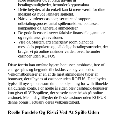
store bonusser og et bredt udvalg af
betalingsmuligheder, herunder kryptovaluta.
Dette betyder, at du enkelt kan få mere værdi for dine
indskud og nyde længere spilletid.
Når vi vurderer casinoer, ser mire på support,
udbetalingsproces, antal spillemaskiner, bonusser,
kampagner og generelle anmeldelser.
De gode licenser kræver faktiske finansielle garantier
og regelmæssige revisioner.
Visa og MasterCard emergeny room blandt de
mestadels populære og pålidelige betalingsmetoder, der
bruger vi på online casinoer verden over, herunder
casinoer uden ROFUS.
Disse fortrin kan omfatte højere bonusser, cashback, free of
charge spins og begynde til eksklusive begivenheder.
Velkomstbonusser er en af ​​de mest almindelige typer af
bonusser, der tilbydes af casinoer uden ROFUS. De tilbydes
typisk til nye spillere som durante belønning for with tilmelde
sig durante konto. For nogle år siden blev cashback-bonusser
kun givet til VIP-spillere, der satsede store beløb på online
casinoet. Men i dag tilbyder de fleste casinoer uden ROFUS
denne bonus i actually deres velkomsttilbud.
Reelle Fordele Og Risici Ved At Spille Uden