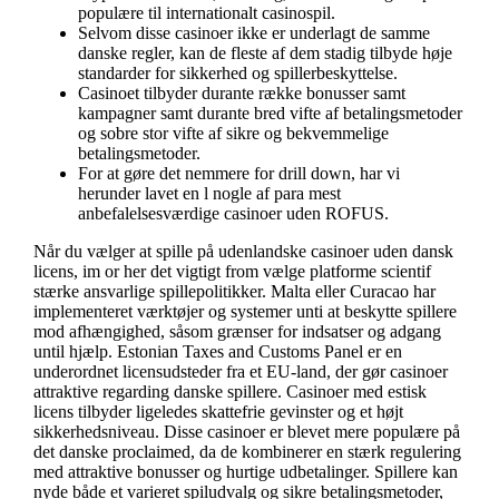
populære til internationalt casinospil.
Selvom disse casinoer ikke er underlagt de samme
danske regler, kan de fleste af dem stadig tilbyde høje
standarder for sikkerhed og spillerbeskyttelse.
Casinoet tilbyder durante række bonusser samt
kampagner samt durante bred vifte af betalingsmetoder
og sobre stor vifte af sikre og bekvemmelige
betalingsmetoder.
For at gøre det nemmere for drill down, har vi
herunder lavet en l nogle af para mest
anbefalelsesværdige casinoer uden ROFUS.
Når du vælger at spille på udenlandske casinoer uden dansk
licens, im or her det vigtigt from vælge platforme scientif
stærke ansvarlige spillepolitikker. Malta eller Curacao har
implementeret værktøjer og systemer unti at beskytte spillere
mod afhængighed, såsom grænser for indsatser og adgang
until hjælp. Estonian Taxes and Customs Panel er en
underordnet licensudsteder fra et EU-land, der gør casinoer
attraktive regarding danske spillere. Casinoer med estisk
licens tilbyder ligeledes skattefrie gevinster og et højt
sikkerhedsniveau. Disse casinoer er blevet mere populære på
det danske proclaimed, da de kombinerer en stærk regulering
med attraktive bonusser og hurtige udbetalinger. Spillere kan
nyde både et varieret spiludvalg og sikre betalingsmetoder,