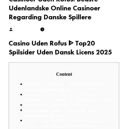
Udenlandske Online Casinoer
Regarding Danske Spillere
Cheikh Diallo
January 19, 2026
January 19, 2026
Casino Uden Rofus ᐈ Top20
Spilsider Uden Dansk Licens 2025
Content
Hvordan Vi Vurderer Casinoer Uden Rofus –
Vores Vurderingskriterier
Hvordan Kan Jeg Få Sobre God Bonus,
Forudsat At Jeg Spiller På Casino Uden Rofus?
Forudbetalte Og Mobile Muligheder
Liste: Bedste Casino Uden Dansk Licens
Intended For Danskere
Er De Tilladt For Danske Spillere At Besøge Et
Casino, Och Ikke Er Tilknyttet Rofus?