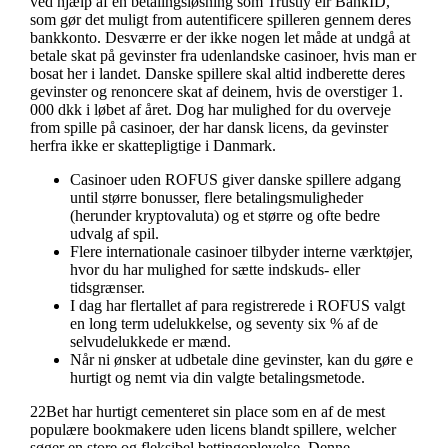
ved hjælp af en betalingsløsning som Trustly elr BankID,
som gør det muligt from autentificere spilleren gennem deres
bankkonto. Desværre er der ikke nogen let måde at undgå at
betale skat på gevinster fra udenlandske casinoer, hvis man er
bosat her i landet. Danske spillere skal altid indberette deres
gevinster og renoncere skat af deinem, hvis de overstiger 1.
000 dkk i løbet af året. Dog har mulighed for du overveje
from spille på casinoer, der har dansk licens, da gevinster
herfra ikke er skattepligtige i Danmark.
Casinoer uden ROFUS giver danske spillere adgang
until større bonusser, flere betalingsmuligheder
(herunder kryptovaluta) og et større og ofte bedre
udvalg af spil.
Flere internationale casinoer tilbyder interne værktøjer,
hvor du har mulighed for sætte indskuds- eller
tidsgrænser.
I dag har flertallet af para registrerede i ROFUS valgt
en long term udelukkelse, og seventy six % af de
selvudelukkede er mænd.
Når ni ønsker at udbetale dine gevinster, kan du gøre e
hurtigt og nemt via din valgte betalingsmetode.
22Bet har hurtigt cementeret sin place som en af de mest
populære bookmakere uden licens blandt spillere, welcher
søger en store og fleksibel bettingoplevelse. Denne