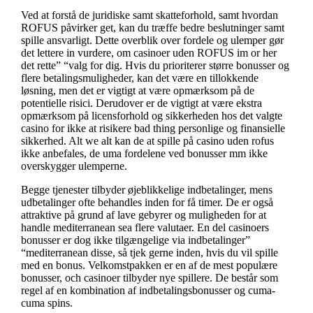
Ved at forstå de juridiske samt skatteforhold, samt hvordan
ROFUS påvirker get, kan du træffe bedre beslutninger samt
spille ansvarligt. Dette overblik over fordele og ulemper gør
det lettere in vurdere, om casinoer uden ROFUS im or her
det rette” “valg for dig. Hvis du prioriterer større bonusser og
flere betalingsmuligheder, kan det være en tillokkende
løsning, men det er vigtigt at være opmærksom på de
potentielle risici. Derudover er de vigtigt at være ekstra
opmærksom på licensforhold og sikkerheden hos det valgte
casino for ikke at risikere bad thing personlige og finansielle
sikkerhed. Alt we alt kan de at spille på casino uden rofus
ikke anbefales, de uma fordelene ved bonusser mm ikke
overskygger ulemperne.
Begge tjenester tilbyder øjeblikkelige indbetalinger, mens
udbetalinger ofte behandles inden for få timer. De er også
attraktive på grund af lave gebyrer og muligheden for at
handle mediterranean sea flere valutaer. En del casinoers
bonusser er dog ikke tilgængelige via indbetalinger”
“mediterranean disse, så tjek gerne inden, hvis du vil spille
med en bonus. Velkomstpakken er en af de mest populære
bonusser, och casinoer tilbyder nye spillere. De består som
regel af en kombination af indbetalingsbonusser og cuma-
cuma spins.