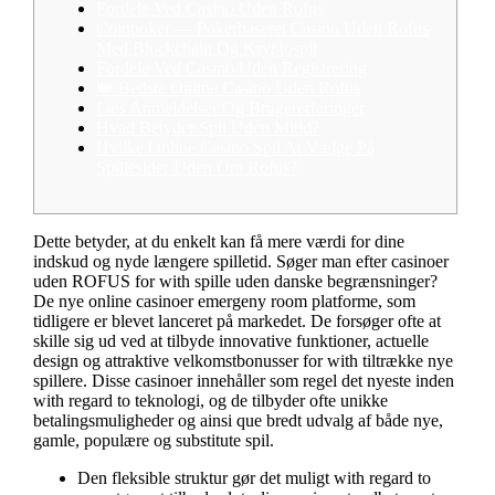
Fordele Ved Casino Uden Rofus
Coinpoker — Pokerbaseret Casino Uden Rofus
Med Blockchain Og Kryptospil
Fordele Ved Casino Uden Registrering
👑 Bedste Online Casino Uden Rofus
Læs Anmeldelser Og Brugererfaringer
Hvad Betyder Spil Uden Mitid?
Hvilke Online Casino Spil At Vælge På
Spillesider Uden Om Rofus?
Dette betyder, at du enkelt kan få mere værdi for dine
indskud og nyde længere spilletid. Søger man efter casinoer
uden ROFUS for with spille uden danske begrænsninger?
De nye online casinoer emergeny room platforme, som
tidligere er blevet lanceret på markedet. De forsøger ofte at
skille sig ud ved at tilbyde innovative funktioner, actuelle
design og attraktive velkomstbonusser for with tiltrække nye
spillere. Disse casinoer innehåller som regel det nyeste inden
with regard to teknologi, og de tilbyder ofte unikke
betalingsmuligheder og ainsi que bredt udvalg af både nye,
gamle, populære og substitute spil.
Den fleksible struktur gør det muligt with regard to