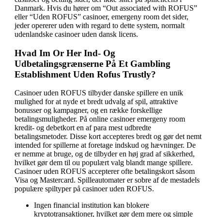
Danmark. Hvis du hører om “Out associated with ROFUS”
eller “Uden ROFUS” casinoer, emergeny room det sider,
jeder opererer uden with regard to dette system, normalt
udenlandske casinoer uden dansk licens.
Hvad Im Or Her Ind- Og
Udbetalingsgrænserne På Et Gambling
Establishment Uden Rofus Trustly?
Casinoer uden ROFUS tilbyder danske spillere en unik
mulighed for at nyde et bredt udvalg af spil, attraktive
bonusser og kampagner, og en række forskellige
betalingsmuligheder. På online casinoer emergeny room
kredit- og debetkort en af para mest udbredte
betalingsmetoder. Disse kort accepteres bredt og gør det nemt
intended for spillerne at foretage indskud og hævninger. De
er nemme at bruge, og de tilbyder en høj grad af sikkerhed,
hvilket gør dem til ou populært valg blandt mange spillere.
Casinoer uden ROFUS accepterer ofte betalingskort såsom
Visa og Mastercard. Spilleautomater er sobre af de mestadels
populære spiltyper på casinoer uden ROFUS.
Ingen financial institution kan blokere
kryptotransaktioner, hvilket gør dem mere og simple