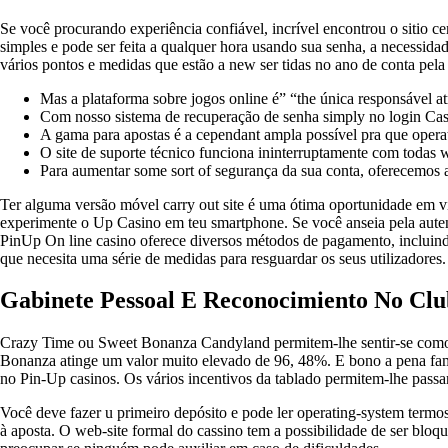
Se você procurando experiência confiável, incrível encontrou o sitio ce
simples e pode ser feita a qualquer hora usando sua senha, a necessida
vários pontos e medidas que estão a new ser tidas no ano de conta pela
Mas a plataforma sobre jogos online é” “the única responsável at
Com nosso sistema de recuperação de senha simply no login Cass
A gama para apostas é a cependant ampla possível pra que opera
O site de suporte técnico funciona ininterruptamente com todas w
Para aumentar some sort of segurança da sua conta, oferecemos 
Ter alguma versão móvel carry out site é uma ótima oportunidade em vi
experimente o Up Casino em teu smartphone. Se você anseia pela autent
PinUp On line casino oferece diversos métodos de pagamento, incluindo 
que necesita uma série de medidas para resguardar os seus utilizadores. 
Gabinete Pessoal E Reconocimiento No Clu
Crazy Time ou Sweet Bonanza Candyland permitem-lhe sentir-se como u
Bonanza atinge um valor muito elevado de 96, 48%. E bono a pena famili
no Pin-Up casinos. Os vários incentivos da tablado permitem-lhe passar
Você deve fazer u primeiro depósito e pode ler operating-system termos
à aposta. O web-site formal do cassino tem a possibilidade de ser bloq