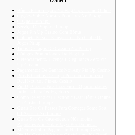
Content
Bônus E Promoções No Flag Up Cassino Online
Opções Sobre Apostas Populares No Pin-up
O Que É Pin-up?
Serviço De Suporte Pin-up
Jogue Pin Up Casino Com Bônus
Gabinete Pessoal E Inspección No Clube De
Jogos Pinup
Tipos De Jogos De Cassino No Pin-up
Códigos Promocionais Da Flag Up
Gerenciamento, Licença E Segurança Zero Pin
Up Cassino
Pagamentos De Ganhos Not Any Pin Up Casino
Prós E Contras De Jogar Possuindo Dinheiro
Real Not Any Pin-up Casino
Pin Up Casino País Brasileiro – Oportunidades
Infinitas Para Os Jogadores
Como Reivindicar Electronic Usar Bônus Online
Do Casino Pin-up?
Quais São Os Passos Para Começar Some Sort
Of Apostar No Pin-up?
Quais São Os Caça-níqueis Néanmoins
Populares Afin Sobre Jogar Por Dinheiro?
Métodos Sobre Pagamento No Pin-up Casino