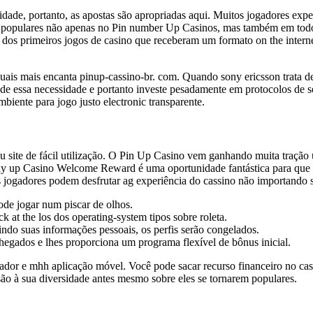
ade, portanto, as apostas são apropriadas aqui. Muitos jogadores expe
is populares não apenas no Pin number Up Casinos, mas também em todo
 dos primeiros jogos de casino que receberam um formato on the interne
quais mais encanta pinup-cassino-br. com. Quando sony ericsson trata 
 essa necessidade e portanto investe pesadamente em protocolos de seg
biente para jogo justo electronic transparente.
 site de fácil utilização. O Pin Up Casino vem ganhando muita tração 
y up Casino Welcome Reward é uma oportunidade fantástica para que o
 jogadores podem desfrutar ag experiência do cassino não importando 
pode jogar num piscar de olhos.
k at the los dos operating-system tipos sobre roleta.
indo suas informações pessoais, os perfis serão congelados.
egados e lhes proporciona um programa flexível de bônus inicial.
or e mhh aplicação móvel. Você pode sacar recurso financeiro no cass
ão à sua diversidade antes mesmo sobre eles se tornarem populares.