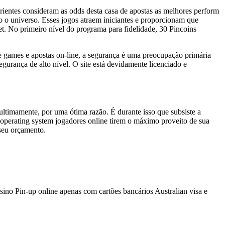
rientes consideram as odds desta casa de apostas as melhores perform
 o universo. Esses jogos atraem iniciantes e proporcionam que
t. No primeiro nível do programa para fidelidade, 30 Pincoins
de games e apostas on-line, a segurança é uma preocupação primária
urança de alto nível. O site está devidamente licenciado e
ultimamente, por uma ótima razão. É durante isso que subsiste a
perating system jogadores online tirem o máximo proveito de sua
seu orçamento.
ino Pin-up online apenas com cartões bancários Australian visa e