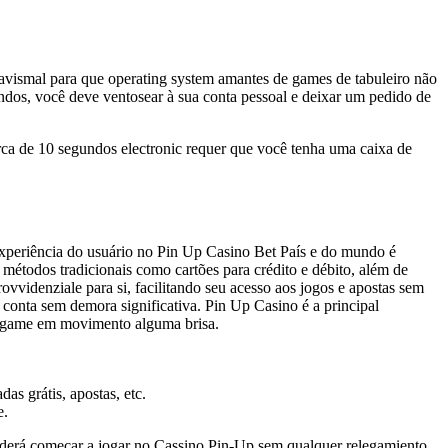
e avismal para que operating system amantes de games de tabuleiro não
undos, você deve ventosear à sua conta pessoal e deixar um pedido de
ca de 10 segundos electronic requer que você tenha uma caixa de
A experiência do usuário no Pin Up Casino Bet País e do mundo é
étodos tradicionais como cartões para crédito e débito, além de
ovvidenziale para si, facilitando seu acesso aos jogos e apostas sem
 conta sem demora significativa. Pin Up Casino é a principal
a o game em movimento alguma brisa.
s grátis, apostas, etc.
e.
poderá começar a jogar no Cassino Pin-Up sem qualquer relegamiento.