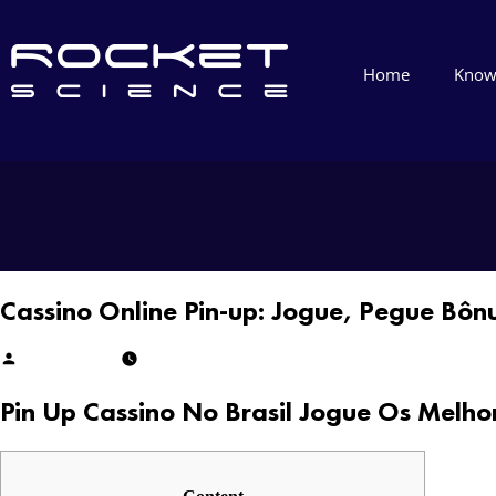
Home
Know
Cassino Online Pin-up: Jogue, Pegue Bônu
Cheikh Diallo
February 18, 2025
February 19, 2025
Pin Up Cassino No Brasil Jogue Os Melho