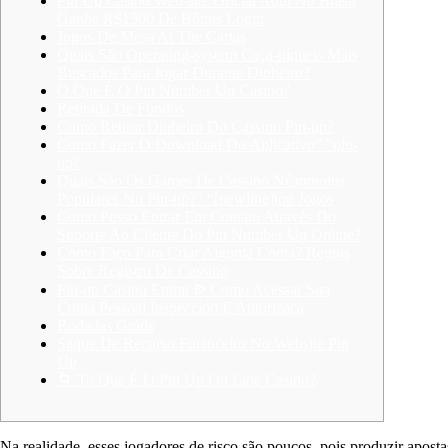
Pin Up Casino Web-site Oficial Aqui No Brasil
Ganhe R$1500 De Bônus Login
Jogos De Mesa At The Cartas
Quais São Operating-system Caça-níqueis Mais
Buscados Para Jogar Durante Dinheiro?
O Que É O Pin Number Up Casino?
Retirada De Fundos
Como Retirar Dinheiro Do Cassino Pin-up?
Como Fazer O Download Do Aplicativo” “pin-
up?
Quais São Os Games De Cassino Néanmoins
Populares No Pin-up?” “[newline]top Jogos
Como Posso Entrar Em Contato Através Do
Suporte Ao Cliente Do Pin Number Up Online?
Como Faço Para Criar Alguma Conta? Regras
Sobre Registro De Cassino
Pin-up Casino Entrar ᐉ Como Acessar Sua
Conta Pessoal Inspección E Autorizaçã
Rodadas Grátis
Saque De Recurso Financeiro No Website Pin
Up
🌀 To Que É U Pin Up On Line Casino?
Na realidade, esses jogadores de risco são poucos, pois produzir apo