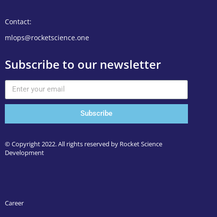
Contact:
mlops@rocketscience.one
Subscribe to our newsletter
Subscribe
© Copyright 2022. All rights reserved by Rocket Science
Development
Career