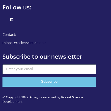
Follow us:
Contact:
mlops@rocketscience.one
Subscribe to our newsletter
Subscribe
© Copyright 2022. All rights reserved by Rocket Science
Development