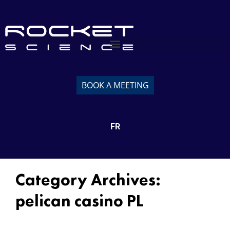
BOOK A MEETING
FR
Category Archives:
pelican casino PL
Oficjalna Strona, Bonusy I Gry