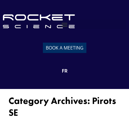
BOOK A MEETING
FR
Category Archives:
Pirots
SE
Användarupplevelser med Pirots: En