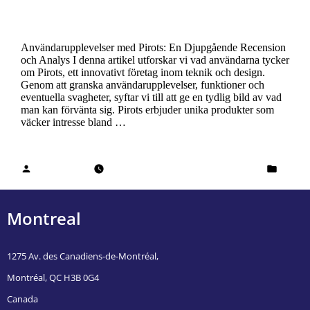
Djupgående Recension och Analys
Användarupplevelser med Pirots: En Djupgående Recension
och Analys I denna artikel utforskar vi vad användarna tycker
om Pirots, ett innovativt företag inom teknik och design.
Genom att granska användarupplevelser, funktioner och
eventuella svagheter, syftar vi till att ge en tydlig bild av vad
man kan förvänta sig. Pirots erbjuder unika produkter som
väcker intresse bland …
Continue reading
Cheikh Diallo
February 13, 2026
February 14, 2026
Pirots SE
Montreal
1275 Av. des Canadiens-de-Montréal,
Montréal, QC H3B 0G4
Canada