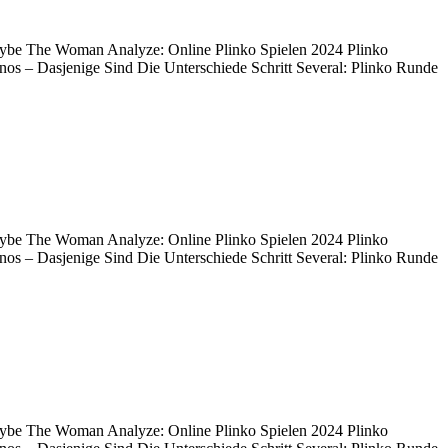
Maybe The Woman Analyze: Online Plinko Spielen 2024 Plinko
os – Dasjenige Sind Die Unterschiede Schritt Several: Plinko Runde
Maybe The Woman Analyze: Online Plinko Spielen 2024 Plinko
os – Dasjenige Sind Die Unterschiede Schritt Several: Plinko Runde
Maybe The Woman Analyze: Online Plinko Spielen 2024 Plinko