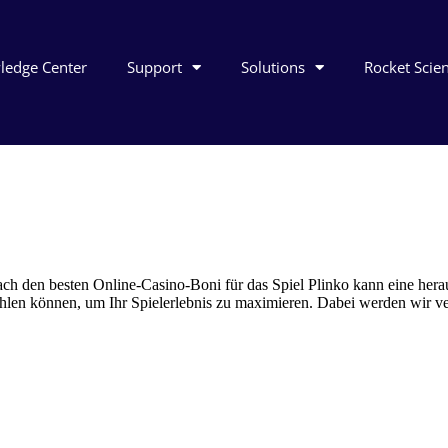
ledge Center
Support
Solutions
Rocket Scie
 Plinko findet
ch den besten Online-Casino-Boni für das Spiel Plinko kann eine herau
uswählen können, um Ihr Spielerlebnis zu maximieren. Dabei werden wi
inos viel Geld zu gewinnen