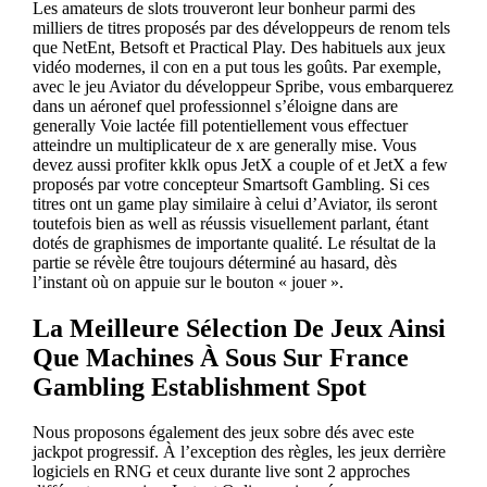
Les amateurs de slots trouveront leur bonheur parmi des
milliers de titres proposés par des développeurs de renom tels
que NetEnt, Betsoft et Practical Play. Des habituels aux jeux
vidéo modernes, il con en a put tous les goûts. Par exemple,
avec le jeu Aviator du développeur Spribe, vous embarquerez
dans un aéronef quel professionnel s’éloigne dans are
generally Voie lactée fill potentiellement vous effectuer
atteindre un multiplicateur de x are generally mise. Vous
devez aussi profiter kklk opus JetX a couple of et JetX a few
proposés par votre concepteur Smartsoft Gambling. Si ces
titres ont un game play similaire à celui d’Aviator, ils seront
toutefois bien as well as réussis visuellement parlant, étant
dotés de graphismes de importante qualité. Le résultat de la
partie se révèle être toujours déterminé au hasard, dès
l’instant où on appuie sur le bouton « jouer ».
La Meilleure Sélection De Jeux Ainsi
Que Machines À Sous Sur France
Gambling Establishment Spot
Nous proposons également des jeux sobre dés avec este
jackpot progressif. À l’exception des règles, les jeux derrière
logiciels en RNG et ceux durante live sont 2 approches