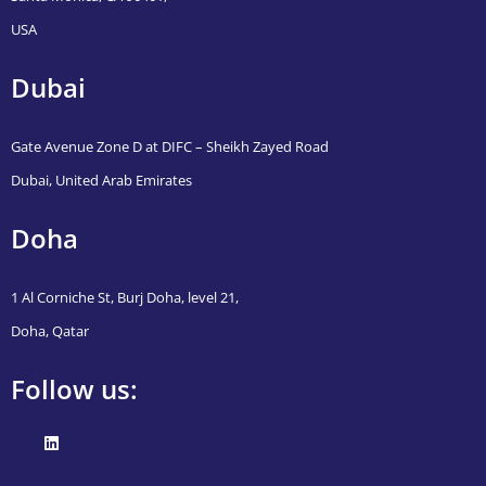
USA
Dubai
Gate Avenue Zone D at DIFC – Sheikh Zayed Road
Dubai, United Arab Emirates
Doha
1 Al Corniche St, Burj Doha, level 21,
Doha, Qatar
Follow us: