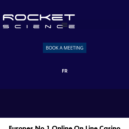
BOOK A MEETING
FR
Europes No 1 Online On Line Casino