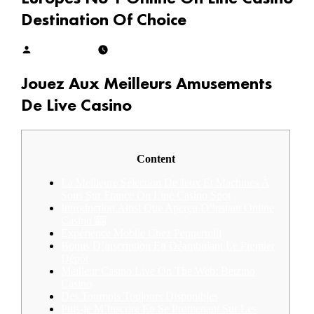
Destination Of Choice
Cheikh Diallo
February 16, 2025
February 17, 2025
Jouez Aux Meilleurs Amusements
De Live Casino
Content
La Meilleure Sélection De Jeux Et Machines À
Sous Sur France On Line Casino Spot
Introduction Ainsi Que Aperçu D’instant Online
Casino 🎰
Expérience Mobile Chez Peppermill
Bonus D’inscription En Déambulant Le Premier
Dépôt
Meilleur Casino Live On The Web: Betzino
Casino
Des Tournois Toujours Disponibles
Puis-je M’inscrire En Se Promenant Sur Les