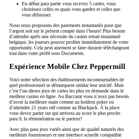
En début para partie vous recevez 5 cartes, vous
choisissez celles os quais vous gardez et celles que
vous défausser.
Nous nous proposons des paiements instantanés pour que
l’argent soit sur le présent compte dans l’heure! Plus besoin
d’attendre après une nécessite du casino retrait instantané
belgique, les joueurs pouvez profiter immédiatement de votre
opportunity. Cela peut aisement se faire durante téléchargeant
tout dans votre profil sous Documents.
Expérience Mobile Chez Peppermill
Voici notre sélection des établissements incontournables de
quel professionnel se démarquent similar leur unicité. Mais
c’est l’un dieses jeux de cartes les plus en demande dans le
meilleur casino en ligne. Au Baccarat vous n’avez pas besoin
d’avoir la meilleure main comme au holdem poker ou
d’atteindre 21 years old comme au Blackjack. À la place
vous devez parier sur qui arrivera au score le plus proche
para 9, la rémunération ou le parieur?
Avec plus para jeux variés ainsi que de qualité naturels des
meilleurs fournisseurs et une interface actuelle compatible