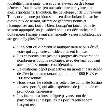
jouabilité intéressante, dieses cotes élevées ou des bonus
généreux font de votre jeu une substitute attrayante aux
soucis quotidiens. Evolution, the développeur de Outrageous
Time, occupe une position solide en déambulant le marché
dieses jeux de hasard, offrant de généreux bonus et
récompenses aux joueurs bien. Lorsqu’un joueur patte le
secteur approprié, un jeu added bonus est déclenché ain il
doit repérer l’image ayant are generally valeur multiplicatrice
are generally plus élevée.
L’objectif est d’obtenir le multiplicateur le plus élevé,
votre qui augmente considérablement la mise.
Les chasseurs para jackpots progressifs trouveront de
nombreuses options excitantes, avec des tarif pouvant
atteindre des sommes considérables.
Le quatrième dépôt peut activer un montant para dépôt
de 25% jusqu’au montant optimum de 1000 EUR et
100 free rounds.
Nous avons été séduits par cette offre complète (casino
+ paris sportifs) qui allie expérience de jeu liquide et
promotions généreuses.
Les internet casinos en ligne payants sont des
plateformes sur lesquelles les joueurs jouent para
l’argent réel.