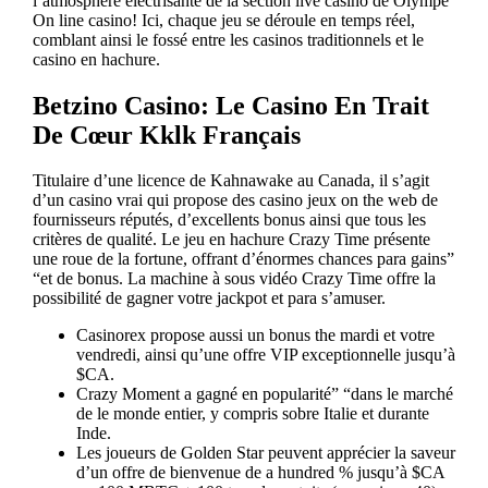
l’atmosphère électrisante de la section live casino de Olympe
On line casino! Ici, chaque jeu se déroule en temps réel,
comblant ainsi le fossé entre les casinos traditionnels et le
casino en hachure.
Betzino Casino: Le Casino En Trait
De Cœur Kklk Français
Titulaire d’une licence de Kahnawake au Canada, il s’agit
d’un casino vrai qui propose des casino jeux on the web de
fournisseurs réputés, d’excellents bonus ainsi que tous les
critères de qualité. Le jeu en hachure Crazy Time présente
une roue de la fortune, offrant d’énormes chances para gains”
“et de bonus. La machine à sous vidéo Crazy Time offre la
possibilité de gagner votre jackpot et para s’amuser.
Casinorex propose aussi un bonus the mardi et votre
vendredi, ainsi qu’une offre VIP exceptionnelle jusqu’à
$CA.
Crazy Moment a gagné en popularité” “dans le marché
de le monde entier, y compris sobre Italie et durante
Inde.
Les joueurs de Golden Star peuvent apprécier la saveur
d’un offre de bienvenue de a hundred % jusqu’à $CA