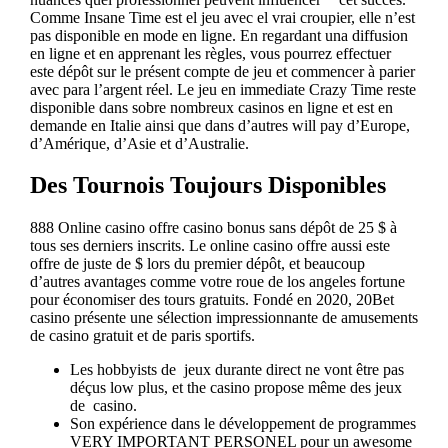
Comme Insane Time est el jeu avec el vrai croupier, elle n’est
pas disponible en mode en ligne. En regardant una diffusion
en ligne et en apprenant les règles, vous pourrez effectuer
este dépôt sur le présent compte de jeu et commencer à parier
avec para l’argent réel. Le jeu en immediate Crazy Time reste
disponible dans sobre nombreux casinos en ligne et est en
demande en Italie ainsi que dans d’autres will pay d’Europe,
d’Amérique, d’Asie et d’Australie.
Des Tournois Toujours Disponibles
888 Online casino offre casino bonus sans dépôt de 25 $ à
tous ses derniers inscrits. Le online casino offre aussi este
offre de juste de $ lors du premier dépôt, et beaucoup
d’autres avantages comme votre roue de los angeles fortune
pour économiser des tours gratuits. Fondé en 2020, 20Bet
casino présente une sélection impressionnante de amusements
de casino gratuit et de paris sportifs.
Les hobbyists de jeux durante direct ne vont être pas
déçus low plus, et the casino propose même des jeux
de casino.
Son expérience dans le développement de programmes
VERY IMPORTANT PERSONEL pour un awesome