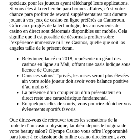
spéciaux pour les joueurs ayant téléchargé leurs applications.
Si vous êtes à la recherche para bonnes affaires, c’est votre
chance para profiter de reward supplémentaires tout durante
jouant à vos jeux de casino en ligne préférés au Cameroun.
Grâce aux progrès de la technologie, les amusements de
casino en direct sont désormais disponibles sur mobile. Cela
signifie que il est possible de désormais profiter sobre
l’expérience immersive ni Live Casinos, quelle que soit los
angeles taille de le présent écran.
Betwinner, lancé en 2018, représente un géant des
casinos en ligne au Mali, offrant une oasis ludique sous
licence de Curaçao.
Dans ces salons” “privés, les mises seront plus élevées
ain votre solde joueur doit avoir votre balance positive
d’au moins €.
La présence d’un croupier ou d’un présentateur en
direct reste une caractéristique fundamental.
En quelques clics de souris, vous pourriez dénicher vos
évènements sportifs favoris.
Que diriez-vous de retrouver toutes les sensations de la
roulette d’un casino physique, também depuis le holgura de
votre beauty salon? Olympe Casino vous offre l’opportunité
para jouer à ce classique du online casino directement, avec