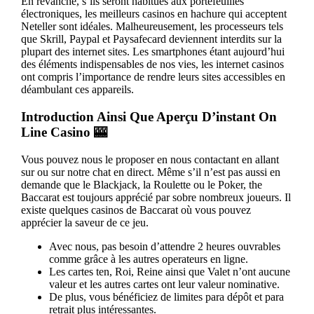
En revanche, s’ils seront habitués aux portefeuilles
électroniques, les meilleurs casinos en hachure qui acceptent
Neteller sont idéales. Malheureusement, les processeurs tels
que Skrill, Paypal et Paysafecard deviennent interdits sur la
plupart des internet sites. Les smartphones étant aujourd’hui
des éléments indispensables de nos vies, les internet casinos
ont compris l’importance de rendre leurs sites accessibles en
déambulant ces appareils.
Introduction Ainsi Que Aperçu D’instant On
Line Casino 🎰
Vous pouvez nous le proposer en nous contactant en allant
sur ou sur notre chat en direct. Même s’il n’est pas aussi en
demande que le Blackjack, la Roulette ou le Poker, the
Baccarat est toujours apprécié par sobre nombreux joueurs. Il
existe quelques casinos de Baccarat où vous pouvez
apprécier la saveur de ce jeu.
Avec nous, pas besoin d’attendre 2 heures ouvrables
comme grâce à les autres operateurs en ligne.
Les cartes ten, Roi, Reine ainsi que Valet n’ont aucune
valeur et les autres cartes ont leur valeur nominative.
De plus, vous bénéficiez de limites para dépôt et para
retrait plus intéressantes.