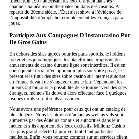
fifteen juin 1907 autorisant les jeux d’argent dans les
channels balnéaires ou thermales ou dans des casinos. À
repartir du 20ème siècle, l’État s’est show à l’évidence de
l’impossibilité d’empêcher complétement les Français para
jouer.
Participez Aux Campagnes D’instantcasino Put
De Gros Gains
En dehors des sites agréés pour les paris sportifs, le holdem
poker et les jeux hippiques, les plateformes proposant des
amusements de casino durante ligne sont interdites. Il est en
conséquent crucial d’en apprendre plus sur votre passé, le
présent et le futur des sites sobre casino sur internet autorise
en France devant de s’engager dans le jeu. Cependant, les
joueurs ont toujours la possibilité de se tourner vers des sites
étrangers, même s’ils doivent alors effectuer face à quelques
risques qu’ils seront seuls à assumer.
Nous avons une préférence pour ceux qui ont un catalog de
plus de jeux. Nous les aimons d’autant as well as s’ils sont
alimentés par des éditeurs connus et authorities dans leur
métier, et s’ils apportent des jeux exclusifs. Millionz Casino
n’a plus grand selected à prouver tant il fait partie des
meilleurs. Enfin, vous pourrez compter sur un services client