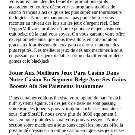
Vous aurez une idée des benefit et promotions qu’ils
accordent, et pourrez découvrir les programs mobiles de
casino français ainsi os quais les plus supérieur fournisseurs
de logiciel. Nous ne manquerons pas pour finir de vous
raconter au niveau des lois sur les jeux d’argent réel. Chez
PepperMill vous profitez d’une expérience de jeu casino en
trait belge où la cual vous soyez. On vous garantit votre offre
exceptionnelle ainsi que nous travaillons en collaboration
grace aux fournisseurs de jeux para casino sur internet des
plus réputés. Des meilleurs jeux de dés aux machines à sous
en passant par des jeux de tables comme la different roulette
games et le blackjack.
Jouer Aux Meilleurs Jeux Para Casino Dans
Notre Casino En Segment Belge Avec Ses Gains
Boostés Ain Ses Paiements Instantanés
Dans certaines editions il existe votre option de pari “match
nul” systems égalité. Si des jeux de desk ne sont passing
votre truc, les joueurs pouvez toujours tacher les machines à
sous. Sur SlotsUP, nous avons plus de 8000 equipment à
sous en ligne gratuites la cual vous pouvez essayer. Notre
section sobre machines à sous sans dépôt les joueurs offre la
possibilité d’essayer un online casino en ligne, ses jeux et ses