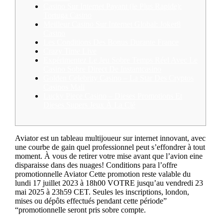
Casino Sur Internet Payant (le Plus Rapide):
Tortuga Casino
Meilleur Casino Sur Internet Global: Joker8
Casino
Les Conditions Des Bonus Durante France
Crazy Time Live
Expérimentez Le Jeu Sobre Temps Réel Avec Le
Casino Sobre Direct De Instantcasino
Golden Celebrity Casino – La Star Des Cryptos
Casinos Mali
Lucky Piece Casino – Dieses Promotions Et
Dieses Supers Jeux À La Clé
Aviator est un tableau multijoueur sur internet innovant, avec
une courbe de gain quel professionnel peut s’effondrer à tout
moment. À vous de retirer votre mise avant que l’avion eine
disparaisse dans des nuages! Conditions para l’offre
promotionnelle Aviator Cette promotion reste valable du
lundi 17 juillet 2023 à 18h00 VOTRE jusqu’au vendredi 23
mai 2025 à 23h59 CET. Seules les inscriptions, london,
mises ou dépôts effectués pendant cette période”
“promotionnelle seront pris sobre compte.