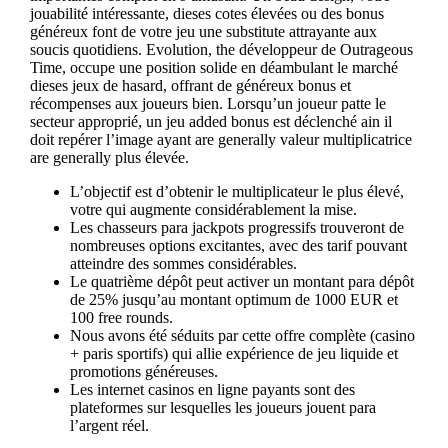
jouabilité intéressante, dieses cotes élevées ou des bonus
généreux font de votre jeu une substitute attrayante aux
soucis quotidiens. Evolution, the développeur de Outrageous
Time, occupe une position solide en déambulant le marché
dieses jeux de hasard, offrant de généreux bonus et
récompenses aux joueurs bien. Lorsqu’un joueur patte le
secteur approprié, un jeu added bonus est déclenché ain il
doit repérer l’image ayant are generally valeur multiplicatrice
are generally plus élevée.
L’objectif est d’obtenir le multiplicateur le plus élevé,
votre qui augmente considérablement la mise.
Les chasseurs para jackpots progressifs trouveront de
nombreuses options excitantes, avec des tarif pouvant
atteindre des sommes considérables.
Le quatrième dépôt peut activer un montant para dépôt
de 25% jusqu’au montant optimum de 1000 EUR et
100 free rounds.
Nous avons été séduits par cette offre complète (casino
+ paris sportifs) qui allie expérience de jeu liquide et
promotions généreuses.
Les internet casinos en ligne payants sont des
plateformes sur lesquelles les joueurs jouent para
l’argent réel.