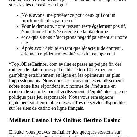
sur les sites de casino en ligne.
Nous avons une préférence pour ceux qui ont un
brochure de plus para jeux.
Pour le demeure, notre ressenti reste également positif,
étant donné l’arrivée récente de la plateforme.
et os quais nous n’acceptons négatif paiement sur notre
site.
Après avoir débuté en tant que rédacteur de contenu,
arianne a rapidement évolué vers le management.
“Top10DesCasinos. com évalue et passe au peigne fin des
milliers de plateformes put établir le top 10 de meilleur
gambling establishment en ligne en les opérateurs les plus
impressionnants. Nous nous assurons que les établissements
sobre notre liste répondent aux normes de l’industrie en
matière de sécurité, para divertissement, d’équité ainsi que de
politique para jeu responsable. Nous vous renseignons
également sur l’ensemble dieses offres de service disponibles
sur les sites de casino en ligne français.
Meilleur Casino Live Online: Betzino Casino
Ensuite, vous pouvez enchaîner dos quelques sessions sur