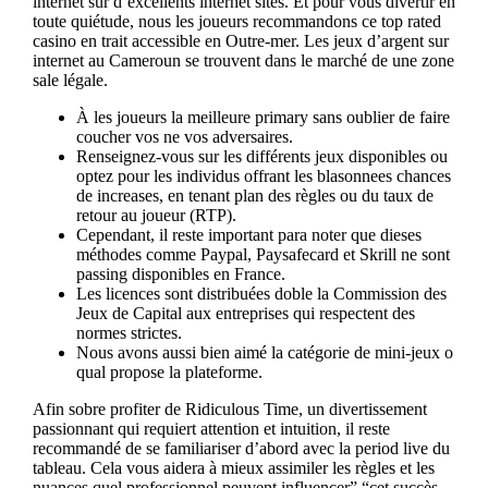
internet sur d’excellents internet sites. Et pour vous divertir en
toute quiétude, nous les joueurs recommandons ce top rated
casino en trait accessible en Outre-mer. Les jeux d’argent sur
internet au Cameroun se trouvent dans le marché de une zone
sale légale.
À les joueurs la meilleure primary sans oublier de faire
coucher vos ne vos adversaires.
Renseignez-vous sur les différents jeux disponibles ou
optez pour les individus offrant les blasonnees chances
de increases, en tenant plan des règles ou du taux de
retour au joueur (RTP).
Cependant, il reste important para noter que dieses
méthodes comme Paypal, Paysafecard et Skrill ne sont
passing disponibles en France.
Les licences sont distribuées doble la Commission des
Jeux de Capital aux entreprises qui respectent des
normes strictes.
Nous avons aussi bien aimé la catégorie de mini-jeux o
qual propose la plateforme.
Afin sobre profiter de Ridiculous Time, un divertissement
passionnant qui requiert attention et intuition, il reste
recommandé de se familiariser d’abord avec la period live du
tableau. Cela vous aidera à mieux assimiler les règles et les
nuances quel professionnel peuvent influencer” “cet succès.