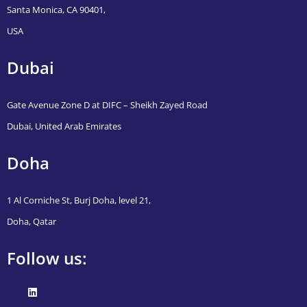
Santa Monica, CA 90401,
USA
Dubai
Gate Avenue Zone D at DIFC – Sheikh Zayed Road
Dubai, United Arab Emirates
Doha
1 Al Corniche St, Burj Doha, level 21,
Doha, Qatar
Follow us: