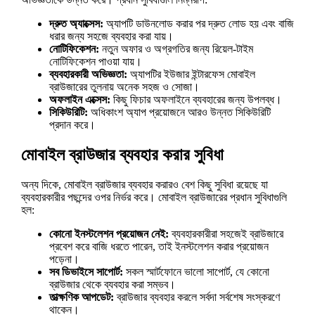
দ্রুত অ্যাক্সেস:
অ্যাপটি ডাউনলোড করার পর দ্রুত লোড হয় এবং বাজি
ধরার জন্য সহজে ব্যবহার করা যায়।
নোটিফিকেশন:
নতুন অফার ও অগ্রগতির জন্য রিয়েল-টাইম
নোটিফিকেশন পাওয়া যায়।
ব্যবহারকারী অভিজ্ঞতা:
অ্যাপটির ইউজার ইন্টারফেস মোবাইল
ব্রাউজারের তুলনায় অনেক সহজ ও সোজা।
অফলাইন এক্সেস:
কিছু ফিচার অফলাইনে ব্যবহারের জন্য উপলব্ধ।
সিকিউরিটি:
অধিকাংশ অ্যাপ প্রয়োজনে আরও উন্নত সিকিউরিটি
প্রদান করে।
মোবাইল ব্রাউজার ব্যবহার করার সুবিধা
অন্য দিকে, মোবাইল ব্রাউজার ব্যবহার করারও বেশ কিছু সুবিধা রয়েছে যা
ব্যবহারকারীর পছন্দের ওপর নির্ভর করে। মোবাইল ব্রাউজারের প্রধান সুবিধাগুলি
হল:
কোনো ইনস্টলেশন প্রয়োজন নেই:
ব্যবহারকারীরা সহজেই ব্রাউজারে
প্রবেশ করে বাজি ধরতে পারেন, তাই ইনস্টলেশন করার প্রয়োজন
পড়েনা।
সব ডিভাইসে সাপোর্ট:
সকল স্মার্টফোনে ভালো সাপোর্ট, যে কোনো
ব্রাউজার থেকে ব্যবহার করা সম্ভব।
তাত্ক্ষণিক আপডেট:
ব্রাউজার ব্যবহার করলে সর্বদা সর্বশেষ সংস্করণে
থাকেন।