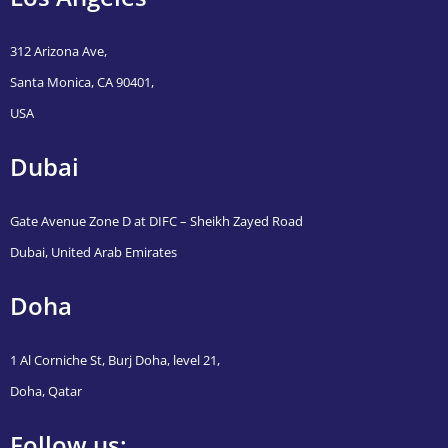
312 Arizona Ave,
Santa Monica, CA 90401,
USA
Dubai
Gate Avenue Zone D at DIFC – Sheikh Zayed Road
Dubai, United Arab Emirates
Doha
1 Al Corniche St, Burj Doha, level 21,
Doha, Qatar
Follow us: