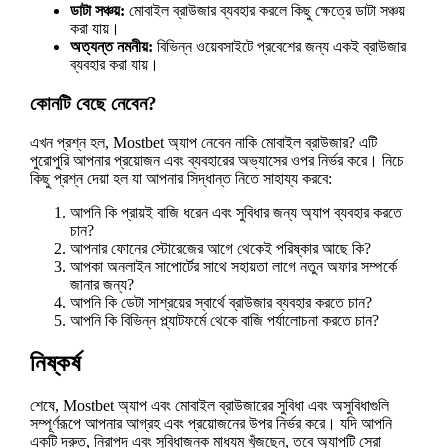
ডাটা সঞ্চয়:
মোবাইল ব্রাউজার ব্যবহার করলে কিছু ক্ষেত্রে ডাটা সঞ্চয়
করা যায়।
অত্যন্ত নমনীয়:
বিভিন্ন ওয়েবসাইটে প্রবেশের জন্য একই ব্রাউজার
ব্যবহার করা যায়।
কোনটি বেছে নেবেন?
এখন প্রশ্ন হল, Mostbet অ্যাপ নেবেন নাকি মোবাইল ব্রাউজার? এটি
পুরোপুরি আপনার প্রয়োজন এবং ব্যবহারের অভ্যাসের ওপর নির্ভর করে। নিচে
কিছু প্রশ্ন দেয়া হল যা আপনার সিদ্ধান্ত নিতে সাহায্য করবে:
আপনি কি প্রায়ই বাজি ধরেন এবং সুবিধার জন্য অ্যাপ ব্যবহার করতে
চান?
আপনার ফোনের স্টোরেজের আগে থেকেই পরিষ্কার আছে কি?
আপকা অনলাইন সাপোর্টের সাথে সহায়তা লাগে নতুন অফার সম্পর্কে
জানার জন্য?
আপনি কি ডেটা সাশ্রয়ের স্বার্থে ব্রাউজার ব্যবহার করতে চান?
আপনি কি বিভিন্ন প্ল্যাটফর্মে থেকে বাজি পর্যালোচনা করতে চান?
নিষ্কর্ষ
শেষে, Mostbet অ্যাপ এবং মোবাইল ব্রাউজারের সুবিধা এবং অসুবিধাগুলি
সম্পূর্ণরূপে আপনার আগ্রহ এবং প্রয়োজনের উপর নির্ভর করে। যদি আপনি
একটি দ্রুত, নিরাপদ এবং সুবিধাজনক মাধ্যম খুঁজছেন, তবে অ্যাপটি সেরা