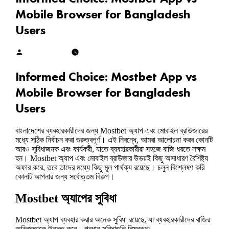
Mobile Browser for Bangladesh
Users
Cheikh Diallo
January 17, 2026
January 17, 2026
Informed Choice: Mostbet App vs
Mobile Browser for Bangladesh
Users
বাংলাদেশের ব্যবহারকারীদের জন্য Mostbet অ্যাপ এবং মোবাইল ব্রাউজারের
মধ্যে সঠিক নির্বাচন করা গুরুত্বপূর্ণ। এই নিবন্ধে, আমরা আলোচনা করব কোনটি
আরও সুবিধাজনক এবং কার্যকরী, যাতে ব্যবহারকারীরা সহজে বাজি ধরতে সক্ষম
হন। Mostbet অ্যাপ এবং মোবাইল ব্রাউজার উভয়ই কিছু অসাধারণ বৈশিষ্ট্য
অফার করে, তবে তাদের মধ্যে কিছু মূল পার্থক্য রয়েছে। চলুন বিশ্লেষণ করি
কোনটি আপনার জন্য সর্বোত্তম বিকল্প।
Mostbet অ্যাপের সুবিধা
Mostbet অ্যাপ ব্যবহার করার অনেক সুবিধা রয়েছে, যা ব্যবহারকারীদের বাজির
অভিজ্ঞতাকে উন্নত করে। প্রধান সুবিধাগুলি নিম্নরূপ: