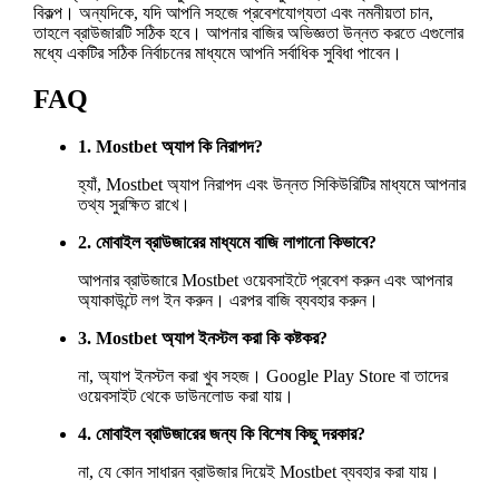
বিকল্প। অন্যদিকে, যদি আপনি সহজে প্রবেশযোগ্যতা এবং নমনীয়তা চান,
তাহলে ব্রাউজারটি সঠিক হবে। আপনার বাজির অভিজ্ঞতা উন্নত করতে এগুলোর
মধ্যে একটির সঠিক নির্বাচনের মাধ্যমে আপনি সর্বাধিক সুবিধা পাবেন।
FAQ
1. Mostbet অ্যাপ কি নিরাপদ?
হ্যাঁ, Mostbet অ্যাপ নিরাপদ এবং উন্নত সিকিউরিটির মাধ্যমে আপনার
তথ্য সুরক্ষিত রাখে।
2. মোবাইল ব্রাউজারের মাধ্যমে বাজি লাগানো কিভাবে?
আপনার ব্রাউজারে Mostbet ওয়েবসাইটে প্রবেশ করুন এবং আপনার
অ্যাকাউন্টে লগ ইন করুন। এরপর বাজি ব্যবহার করুন।
3. Mostbet অ্যাপ ইনস্টল করা কি কষ্টকর?
না, অ্যাপ ইনস্টল করা খুব সহজ। Google Play Store বা তাদের
ওয়েবসাইট থেকে ডাউনলোড করা যায়।
4. মোবাইল ব্রাউজারের জন্য কি বিশেষ কিছু দরকার?
না, যে কোন সাধারন ব্রাউজার দিয়েই Mostbet ব্যবহার করা যায়।
mostbet apk