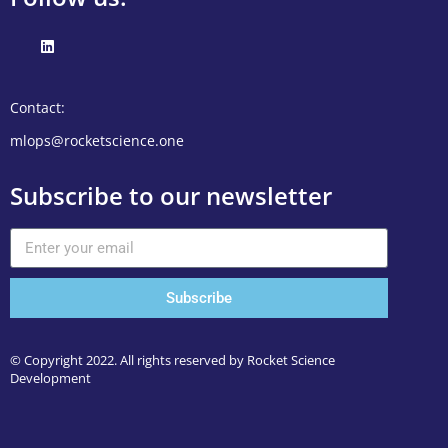
Contact:
mlops@rocketscience.one
Subscribe to our newsletter
Subscribe
© Copyright 2022. All rights reserved by Rocket Science
Development