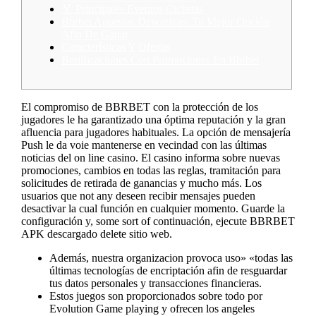
🏅 Principales Eventos Ciclistas
Bbrbet Apuestas Deportivas: Tu Mejor Opción
Afin De Ganar
Características Y Ofertas
Bonificaciones Con Promociones En Bbrbet
El compromiso de BBRBET con la protección de los
jugadores le ha garantizado una óptima reputación y la gran
afluencia para jugadores habituales. La opción de mensajería
Push le da voie mantenerse en vecindad con las últimas
noticias del on line casino. El casino informa sobre nuevas
promociones, cambios en todas las reglas, tramitación para
solicitudes de retirada de ganancias y mucho más. Los
usuarios que not any deseen recibir mensajes pueden
desactivar la cual función en cualquier momento. Guarde la
configuración y, some sort of continuación, ejecute BBRBET
APK descargado delete sitio web.
Además, nuestra organizacion provoca uso» «todas las
últimas tecnologías de encriptación afin de resguardar
tus datos personales y transacciones financieras.
Estos juegos son proporcionados sobre todo por
Evolution Game playing y ofrecen los angeles