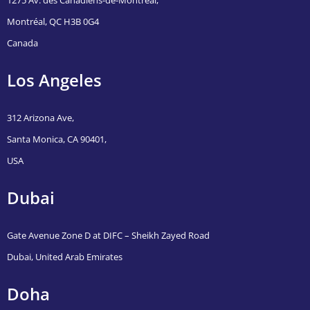
1275 Av. des Canadiens-de-Montréal,
Montréal, QC H3B 0G4
Canada
Los Angeles
312 Arizona Ave,
Santa Monica, CA 90401,
USA
Dubai
Gate Avenue Zone D at DIFC – Sheikh Zayed Road
Dubai, United Arab Emirates
Doha