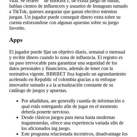
viral. Se refiere” “de BBRBET, de exista juego de minas,
hablan cientos de influencers y usuarios de Instagram sumado
a TikTok, quienes aseguran que ganan efectivo mientras
juegan. Un jugador puede conseguir dinero extra sobre su
cuenta esforzandose con algunas apuestas sobre su juego
favorito.
Apps
El jugador puede fijar un objetivo diario, semanal o mensual
y recibir dinero cuando lo zona de influencia. El registro es
un paso irrevocable para garantizar una seguridad de los
datos personales y financieros, además de tener con la
normativa vigente. BBRBET fixa logrado un agrandamiento
acelerado en Republic of colombia gracias a tu enfoque
innovador sumado a a la actualización constante de su
catálogo de juegos y apuestas.
Por añadidura, are generally cuantía de información o
qual estás entregando afin de jugar en el momento
debería ponerte nervioso.
Desde clásicos juegos para mesa hasta modernas
tragamonedas, ofrece una experiencia variada afin de
los aficionados ing juego.
Este programa relacionada incentivos, disadvantage los