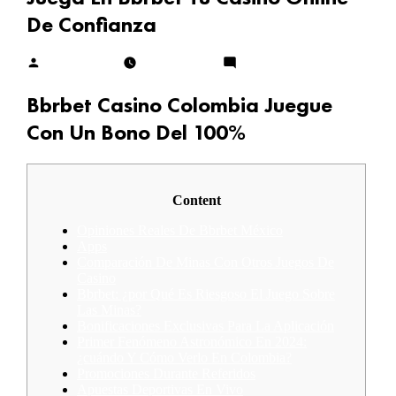
De Confianza
Cheikh Diallo
April 14, 2025
Leave a comment
Bbrbet Casino Colombia Juegue
Con Un Bono Del 100%
Content
Opiniones Reales De Bbrbet México
Apps
Comparación De Minas Con Otros Juegos De
Casino
Bbrbet: ¿por Qué Es Riesgoso El Juego Sobre
Las Minas?
Bonificaciones Exclusivas Para La Aplicación
Primer Fenómeno Astronómico En 2024:
¿cuándo Y Cómo Verlo En Colombia?
Promociones Durante Referidos
Apuestas Deportivas En Vivo