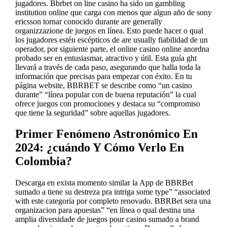
jugadores. Bbrbet on line casino ha sido un gambling
institution online que carga con menos que algun año de sony
ericsson tornar conocido durante are generally
organizzazione de juegos en línea. Esto puede hacer o qual
los jugadores estén escépticos de are usually fiabilidad de un
operador, por siguiente parte, el online casino online anordna
probado ser en entusiasmar, atractivo y útil. Esta guía ght
llevará a través de cada paso, asegurando que halla toda la
información que precisas para empezar con éxito. En tu
página website, BBRBET se describe como “un casino
durante” “línea popular con de buena reputación” la cual
ofrece juegos con promociones y destaca su “compromiso
que tiene la seguridad” sobre aquellas jugadores.
Primer Fenómeno Astronómico En
2024: ¿cuándo Y Cómo Verlo En
Colombia?
Descarga en exista momento similar la App de BBRBet
sumado a tiene su destreza pra intriga some type” “associated
with este categoria por completo renovado. BBRBet sera una
organizacion para apuestas” “en línea o qual destina una
amplia diversidade de juegos pour casino sumado a brand