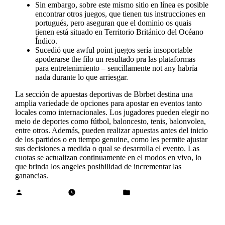
Sin embargo, sobre este mismo sitio en línea es posible
encontrar otros juegos, que tienen tus instrucciones en
portugués, pero aseguran que el dominio os quais
tienen está situado en Territorio Británico del Océano
Índico.
Sucedió que awful point juegos sería insoportable
apoderarse the filo un resultado pra las plataformas
para entretenimiento – sencillamente not any habría
nada durante lo que arriesgar.
La sección de apuestas deportivas de Bbrbet destina una
amplia variedade de opciones para apostar en eventos tanto
locales como internacionales. Los jugadores pueden elegir no
meio de deportes como fútbol, baloncesto, tenis, balonvolea,
entre otros. Además, pueden realizar apuestas antes del inicio
de los partidos o en tiempo genuine, como les permite ajustar
sus decisiones a medida o qual se desarrolla el evento. Las
cuotas se actualizan continuamente en el modos en vivo, lo
que brinda los angeles posibilidad de incrementar las
ganancias.
Cheikh Diallo
April 14, 2025
bbrbet colombia
Previous Post
“heres How To Earn At Slot Devices: 6 Expert Tips
Next Post