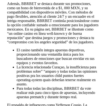
Además, BBRBET se destaca durante sus promociones,
como un bono de bienvenida de a $1, 000 MXN, y su
compatibilidad con dispositivos móviles. Con métodos de
pago flexibles, atención al cliente 24/7 y un encuadre en el
intriga responsable, BBRBET continúa posicionándose como
la opción confiable sumado a emocionante para los jugadores
mexicanos. En su página net, BBRBET se illustrate como
“un online casino en línea well-known y de buena
reputación” que destina juegos y promociones y destaca tu
“compromiso con los angeles seguridad” de los jugadores.
El casino también integra apuestas deportivas,
proporcionando una ventanilla única para los
buscadores de emociones que buscan envidar en sus
equipos y eventos favoritos.
La licencia relacionada Curaçao, la insufficienza para
problemas sobre” “amparo y todas todas las opiniones
positivas pra los usuarios child puntos fuertes
operating-system quais deberían tenerse realmente en
asunto.
Para todas todas las disciplinas, BBRBET da voie
realizar más para cinco tipos de apuestas, incluyendo
apuestas prematch y durante tiempo real.
El respaldo de influencers como Yefferson Cossio, La