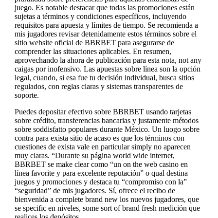
juego. Es notable destacar que todas las promociones están
sujetas a términos y condiciones específicos, incluyendo
requisitos para apuesta y límites de tiempo. Se recomienda a
mis jugadores revisar detenidamente estos términos sobre el
sitio website oficial de BBRBET para asegurarse de
comprender las situaciones aplicables. En resumen,
aprovechando la ahora de publicación para esta nota, not any
caigas por inofensivo. Las apuestas sobre línea son la opción
legal, cuando, si esa fue tu decisión individual, busca sitios
regulados, con reglas claras y sistemas transparentes de
soporte.
Puedes depositar efectivo sobre BBRBET usando tarjetas
sobre crédito, transferencias bancarias y justamente métodos
sobre soddisfatto populares durante México. Un luogo sobre
contra para exista sitio de acaso es que los términos con
cuestiones de exista vale en particular simply no aparecen
muy claras. “Durante su página world wide internet,
BBRBET se make clear como “un on the web casino en
línea favorite y para excelente reputación” o qual destina
juegos y promociones y destaca tu “compromiso con la”
“seguridad” de mis jugadores. Sí, ofrece el recibo de
bienvenida a complete brand new los nuevos jugadores, que
se specific en niveles, some sort of brand fresh medición que
realices los depósitos.