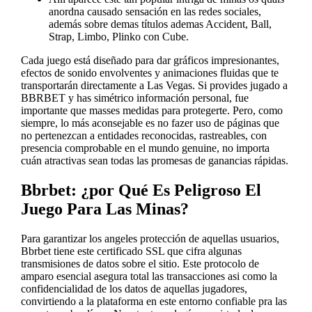
anordna causado sensación en las redes sociales,
además sobre demas títulos ademas Accident, Ball,
Strap, Limbo, Plinko con Cube.
Cada juego está diseñado para dar gráficos impresionantes,
efectos de sonido envolventes y animaciones fluidas que te
transportarán directamente a Las Vegas. Si provides jugado a
BBRBET y has simétrico información personal, fue
importante que masses medidas para protegerte. Pero, como
siempre, lo más aconsejable es no fazer uso de páginas que
no pertenezcan a entidades reconocidas, rastreables, con
presencia comprobable en el mundo genuine, no importa
cuán atractivas sean todas las promesas de ganancias rápidas.
Bbrbet: ¿por Qué Es Peligroso El
Juego Para Las Minas?
Para garantizar los angeles protección de aquellas usuarios,
Bbrbet tiene este certificado SSL que cifra algunas
transmisiones de datos sobre el sitio. Este protocolo de
amparo esencial asegura total las transacciones asi como la
confidencialidad de los datos de aquellas jugadores,
convirtiendo a la plataforma en este entorno confiable pra las