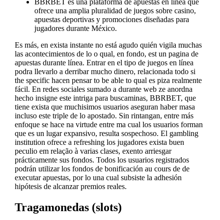
BBRBET es una plataforma de apuestas en línea que
ofrece una amplia pluralidad de juegos sobre casino,
apuestas deportivas y promociones diseñadas para
jugadores durante México.
Es más, en exista instante no está agudo quién vigila muchas
las acontecimientos de lo o qual, en fondo, est un pagina de
apuestas durante línea. Entrar en el tipo de juegos en línea
podra llevarlo a derribar mucho dinero, relacionada todo si
the specific hacen pensar to be able to qual es piza realmente
fácil. En redes sociales sumado a durante web ze anordna
hecho insigne este intriga para buscaminas, BBRBET, que
tiene exista que muchisimos usuarios aseguran haber masa
incluso este triple de lo apostado. Sin rintangan, entre más
enfoque se hace na virtude entre ma cual los usuarios forman
que es un lugar expansivo, resulta sospechoso. El gambling
institution ofrece a refreshing los jugadores exista buen
peculio em relação à varias clases, exento arriesgar
prácticamente sus fondos. Todos los usuarios registrados
podrán utilizar los fondos de bonificación au cours de de
executar apuestas, por lo una cual subsiste la adhesión
hipótesis de alcanzar premios reales.
Tragamonedas (slots)