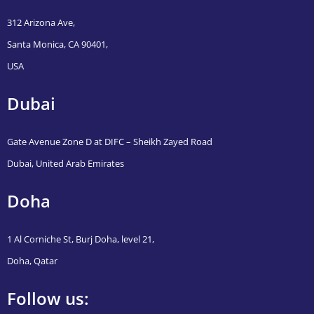
312 Arizona Ave,
Santa Monica, CA 90401,
USA
Dubai
Gate Avenue Zone D at DIFC – Sheikh Zayed Road
Dubai, United Arab Emirates
Doha
1 Al Corniche St, Burj Doha, level 21,
Doha, Qatar
Follow us: