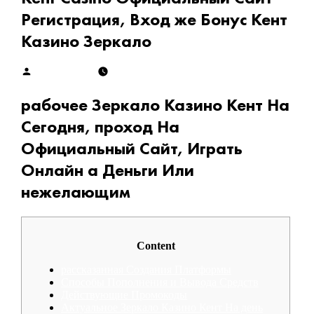
Регистрация, Вход же Бонус Кент
Казино Зеркало
Cheikh Diallo
March 7, 2025
March 8, 2025
рабочее Зеркало Казино Кент На
Сегодня, проход На
Официальный Сайт, Играть
Онлайн а Деньги Или
нежелающим
Content
рассказанная Создания Платформы
Способы Пополнения и Вывода Средств
Действующие Промокоды
Актуальное Зеркало Казино Кент На день