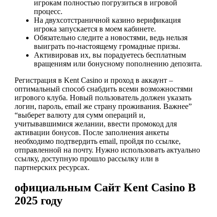
игрокам полностью погрузиться в игровой
процесс.
На двухсотстраничной казино верификация
игрока запускается в моем кабинете.
Обязательно следите а новостями, ведь нельзя
выиграть по-настоящему громадные призы.
Активировав их, вы порадуетесь бесплатным
вращениям или бонусному пополнению депозита.
Регистрация в Kent Casino и проход в аккаунт –
оптимальный способ снабдить всеми возможностями
игрового клуба. Новый пользователь должен указать
логин, пароль, email же страну проживания. Важнее”
“выберет валюту для сумм операций и,
учитывавшимися желании, ввести промокод для
активации бонусов. После заполнения анкеты
необходимо подтвердить email, пройдя по ссылке,
отправленной на почту. Нужно использовать актуально
ссылку, доступную прошло рассылку или в
партнерских ресурсах.
официальным Сайт Kent Casino В
2025 году