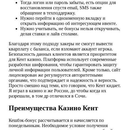
Тогда логин или пароль забыты, есть опции для
восстановления спустя email, SMS также
обращение в техподдержку.
Нужно перейти в одноименную вкладку и
открыть информацию об интересующем ивенте.
Нужно учитывать, не бонусы нельзя откручивать,
делая ставки и лайв столами.
Благодаря этому подходу хакеры не смогут вывести
кварплату с баланса, если взломают аккаунт игрока.
Безопасность данных клиентов является приоритетом
для Кент казино. Платформа использует современные
разработки шифрования, чтобы гарантировать защиту
личной информации пользователей. Кроме только, сайт
лицензирован же регулируется авторитетными
органами, что подтверждает и надежность и верность.
Просто смешно над теми, кто говорим, что Кент кидает.
Я играл в казино и же России, до чтобы когда их
разрешали, в том др отличился в Сочи.
Преимущества Казино Кент
Кешбэк-бонус рассчитывается и начисляется по
понедельникам. Необходимое условие получения