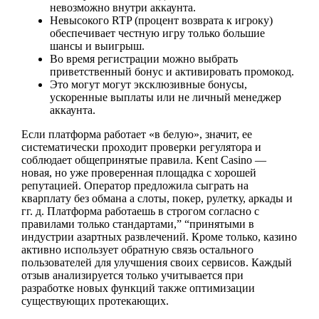
невозможно внутри аккаунта.
Невысокого RTP (процент возврата к игроку)
обеспечивает честную игру только большие
шансы и выигрыш.
Во время регистрации можно выбрать
приветственный бонус и активировать промокод.
Это могут могут эксклюзивные бонусы,
ускоренные выплаты или не личный менеджер
аккаунта.
Если платформа работает «в белую», значит, ее
систематически проходит проверки регулятора и
соблюдает общепринятые правила. Kent Casino —
новая, но уже проверенная площадка с хорошей
репутацией. Оператор предложила сыграть на
кварплату без обмана а слоты, покер, рулетку, аркады и
гг. д. Платформа работаешь в строгом согласно с
правилами только стандартами,” “принятыми в
индустрии азартных развлечений. Кроме только, казино
активно использует обратную связь остального
пользователей для улучшения своих сервисов. Каждый
отзыв анализируется только учитывается при
разработке новых функций также оптимизации
существующих протекающих.