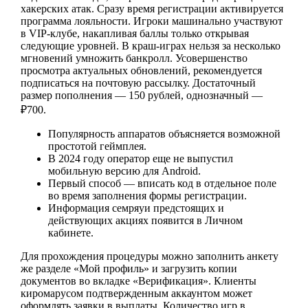
хакерских атак. Сразу время регистрации активируется
программа лояльности. Игроки машинально участвуют
в VIP-клубе, накапливая баллы только открывая
следующие уровней. В краш-играх нельзя за несколько
мгновений умножить банкролл. Усовершенство
просмотра актуальных обновлений, рекомендуется
подписаться на почтовую рассылку. Достаточный
размер пополнения — 150 рублей, однозначный —
₽700.
Популярность аппаратов объясняется возможной
простотой геймплея.
В 2024 году оператор еще не выпустил
мобильную версию для Android.
Первый способ — вписать код в отдельное поле
во время заполнения формы регистрации.
Информация семряуи предстоящих и
действующих акциях появится в Личном
кабинете.
Для прохождения процедуры можно заполнить анкету
же разделе «Мой профиль» и загрузить копии
документов во вкладке «Верификация». Клиенты
киромарусом подтвержденным аккаунтом может
оформлять заявки в выплаты. Количество игр в