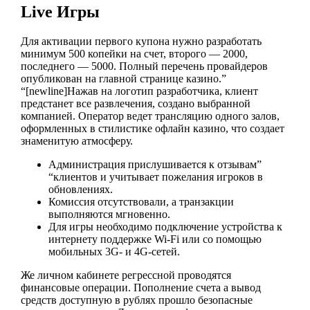
Live Игры
Для активации первого купона нужно разработать
минимум 500 копейки на счет, второго — 2000,
последнего — 5000. Полный перечень провайдеров
опубликован на главной странице казино.”
“[newline]Нажав на логотип разработчика, клиент
предстанет все развлечения, создано выбранной
компанией. Оператор ведет трансляцию одного залов,
оформленных в стилистике офлайн казино, что создает
знаменитую атмосферу.
Администрация прислушивается к отзывам”
“клиентов и учитывает пожелания игроков в
обновлениях.
Комиссия отсутствовали, а транзакции
выполняются мгновенно.
Для игры необходимо подключение устройства к
интернету поддержке Wi-Fi или со помощью
мобильных 3G- и 4G-сетей.
Же личном кабинете регрессной проводятся
финансовые операции. Пополнение счета а вывод
средств доступную в рублях прошло безопасные