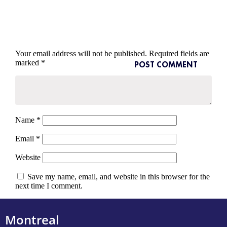
Previous Post
а Зарегистрироваться В Мостбет? Руководство
Next Post
Kumarhane Canlı: İş Modelinin Analizi
Your email address will not be published.
Required fields are
marked
*
Name
*
Email
*
Website
Save my name, email, and website in this browser for the
next time I comment.
Montreal