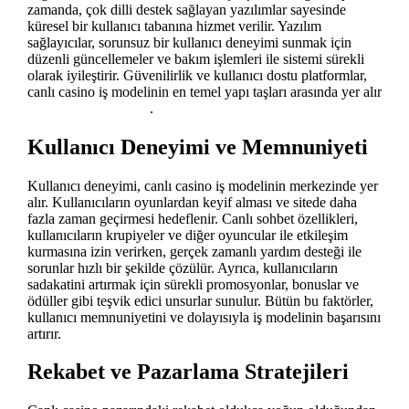
zamanda, çok dilli destek sağlayan yazılımlar sayesinde
küresel bir kullanıcı tabanına hizmet verilir. Yazılım
sağlayıcılar, sorunsuz bir kullanıcı deneyimi sunmak için
düzenli güncellemeler ve bakım işlemleri ile sistemi sürekli
olarak iyileştirir. Güvenilirlik ve kullanıcı dostu platformlar,
canlı casino iş modelinin en temel yapı taşları arasında yer alır
basaribet-tr-slots.com
.
Kullanıcı Deneyimi ve Memnuniyeti
Kullanıcı deneyimi, canlı casino iş modelinin merkezinde yer
alır. Kullanıcıların oyunlardan keyif alması ve sitede daha
fazla zaman geçirmesi hedeflenir. Canlı sohbet özellikleri,
kullanıcıların krupiyeler ve diğer oyuncular ile etkileşim
kurmasına izin verirken, gerçek zamanlı yardım desteği ile
sorunlar hızlı bir şekilde çözülür. Ayrıca, kullanıcıların
sadakatini artırmak için sürekli promosyonlar, bonuslar ve
ödüller gibi teşvik edici unsurlar sunulur. Bütün bu faktörler,
kullanıcı memnuniyetini ve dolayısıyla iş modelinin başarısını
artırır.
Rekabet ve Pazarlama Stratejileri