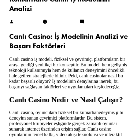
Analizi
Cheikh Diallo
March 12, 2025
Leave a comment
Canlı Casino: İş Modelinin Analizi ve
Başarı Faktörleri
Canlı casino iş modeli, fiziksel ve çevrimiçi platformların bir
araya geldiği yenilikçi bir konsepttir. Bu model, hem gelişmiş
teknoloji kullanımıyla hem de kullanıcı deneyimini öncelikli
hale getiren stratejilerle bilinir. Peki, canlı casinolar nasıl bu
kadar başarılı oluyor? İş modelinin detaylarına inerek, bu
başarıyı sağlayan faktörleri ve uygulamaları keşfedeceğiz.
Canlı Casino Nedir ve Nasıl Çalışır?
Canlı casino, oyunculara fiziksel bir kumarhanedeymiş gibi
deneyim sunan çevrimiçi platformlardır. Bu sistem,
profesyonel krupiyeler eşliğinde gerçek zamanlı oyunlar
sunarak internet üzerinden erişim sağlar. Canlı casino
oyunlarının temel kalbi, video akışı teknolojisi ve interaktif