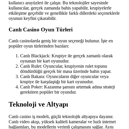
kullanıcı arayüzleri ile çalışır. Bu teknolojiler sayesinde
kullanıcılar, gerçek zamanda bahis yapabilir, krupiyelerle
etkileşime geçebilir ve genellikle farklı dillerdeki seçeneklerle
oyunun keyfini çıkarabilir.
Canlı Casino Oyun Türleri
Canlı casinolarda geniş bir oyun seçeneği bulunur. İşte en
popüler oyun türlerinden bazıları:
Canlı Blackjack: Krupiye ile gerçek zamanlı olarak
oynanan bir kart oyunudur.
Canlı Rulet: Oyuncular, krupiyenin rulet topunu
döndürdüğü gerçek bir masa üzerinde bahis yapar.
Canlı Bakara: Oyuncuların diğer oyuncular veya
krupiye ile karşılaştığı bir kart oyunudur.
Canlı Poker: Kazanma şansını artırmak adına strateji
gerektiren popüler bir oyundur.
Teknoloji ve Altyapı
Canlı casino iş modeli, güçlü teknolojik altyapıya dayanır.
Canlı video akışı, yüksek kaliteli kameralar ve hızlı internet
bağlantıları, bu modellerin verimli çalışmasını sağlar. Aynı