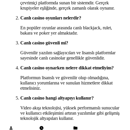
çevrimiçi platformda sunan bir sistemdir. Gerçek
krupiyeler eşliğinde, gerçek zamanlı olarak oynanır.
Canlı casino oyunları nelerdir?
En popüler oyunlar arasında canlı blackjack, rulet,
bakara ve poker yer almaktadır.
Canlı casino güvenli mi?
Güvenilir yazılım sağlayıcıları ve lisanslı platformlar
sayesinde canlı casinolar genellikle güvenlidir.
Canlı casino oynarken nelere dikkat etmeliyim?
Platformun lisanslı ve güvenilir olup olmadığına,
kullanıcı yorumlarına ve sunulan hizmetlere dikkat
etmelisiniz.
Canlı casino hangi altyapıyı kullanır?
Video akışı teknolojisi, yüksek performanslı sunucular
ve kullanıcı etkileşimini artıran yazılımlar gibi gelişmiş
teknolojik altyapıları kullanır.
Cheikh Diallo
March 12, 2025
Basaribet