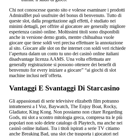
Chi not conoscesse questo sito e volesse esaminare i prodotti
AdmiralBet può usufruire del bonus di benvenuto. Tutto di
queste slot, dalla progettazione agli effetti, è studiato nei
minimi dettagli, per offrire al giocatore are generally migliore
esperienza casinò online. Moltissimi titoli sono disponibili
anche in versione demo gratis, mentre chihuahua vuole
giocare que tiene soldi veri precisa effettuare la annotazione
al sito. Giocare alle slot on the internet con soldi veri richiede
l’apertura dalam un conto tu uno dei casinò online italiani
disadvantage licenza AAMS. Una volta effettuata are
generally registrazione si possono ottenere dei benefit di
benvenuto for every iniziare a giocare” “ai giochi di slot
machine inclusi nell’offerta.
Vantaggi E Svantaggi Di Starcasino
Gli appassionati di serie televisive elizabeth film potranno
intrattenersi a I Voz, Baywatch, The Enjoy Boat, Rocky,
Gladiator, King Kong. Non possiamo non citare Regarding
Gods, mi slot a scontro mitologia greca, compresa tra le più
popolari non solo delete catalogo di Playtech, ma anche nei
casinò online italiani. Tra i titoli ispirati a serie TV citiamo
anche Breaking Bad, una slot che trasporta i giocatori nel