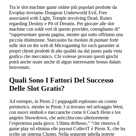
Tra le slot machine game online più popolari prodotte da
Evoplay troviamo Dungeon Underworld Evil, Free
associated with Light, Temple involving Dead, Runes
regarding Destiny e Pit of Dreams. Per giocare alle slot
machine con soldi veri di questo provider, consigliamo di”
“rappresentare questa pagina, mentre qui sotto offriamo una
piccola distinzione. Starcasino ha risoluto di puntare forte
sulle slot on the web di Microgaming for each garantire ai
propri clienti prodotti di alta qualità sia dal punto pada vista
grafico che meccanico. Chi volesse provare questi giochi
potrà anche usare anche di algun interessante bonus dalam
benvenuto.
Quali Sono I Fattori Del Successo
Delle Slot Gratis?
Ad esempio, in Pirots 2 i pappagalli esplorano un cosmo
preistorico, mentre in Pirots 3 si trovano nel selvaggio West,
con nuovi simboli e meccaniche come il Coach Heist e los
angeles Showdown, che arricchiscono ulteriormente
l’esperienza pada gioco. Ultima deflusso,” “che rinnova il
game play ed elimina elle payout CollectT è Pirots X, che ha
scelto un sistema Cluster. Nella seguente tabella potrete