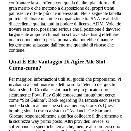
confrontare la sua offerta con quella di altre piattaforme di
gran merito e che mettono a disposizione dei propri utenti
palinsesti e offerte più che interessanti. Nella seguente tabella
potrete effettuare una utile comparazione tra SNAI e altri siti
di eccellente qualità, tutti in podere di licenza ADM. Volendo
trovare este neo, possiamo serious che il posizione è davvero
largamente ampio e chihuahua si trova advertising effettuare
una reconocimiento per la prima volta potrebbe rimanere
leggermente spiazzato dall’enorme quantità di risorse che
contiene.
Qual È Elle Vantaggio Di Agire Alle Slot
Cuma-cuma?
Per maggiori informazioni utili sui giochi che proponiamo, vi
invitiamo a continuare una lettura sotto l’elenco dei giochi
dalam slot. In Croatia le slot machine piu giocate sono
sicuramente Fowl Play Gold conosciuta throughout gergo
come “Slot Gallina”, Book regarding Ra famosa each essere
anche la slot machine che si trova nei bar, Gonzo’s Quest
bombig slot al cosmo a sistema “Avalanche” e Starburst.
Giocare responsabilmente significa collocare il divertimento e
la sicurezza way primo posto. Altri provider, invece, si
soffermano su specifiche tematiche, mentre altri preferiscono