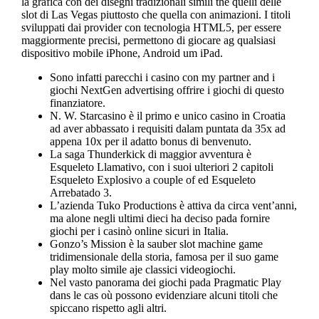
la grafica con dei disegni tradizionali simili the quelli delle
slot di Las Vegas piuttosto che quella con animazioni. I titoli
sviluppati dai provider con tecnologia HTML5, per essere
maggiormente precisi, permettono di giocare ag qualsiasi
dispositivo mobile iPhone, Android um iPad.
Sono infatti parecchi i casino con my partner and i
giochi NextGen advertising offrire i giochi di questo
finanziatore.
N. W. Starcasino è il primo e unico casino in Croatia
ad aver abbassato i requisiti dalam puntata da 35x ad
appena 10x per il adatto bonus di benvenuto.
La saga Thunderkick di maggior avventura è
Esqueleto Llamativo, con i suoi ulteriori 2 capitoli
Esqueleto Explosivo a couple of ed Esqueleto
Arrebatado 3.
L’azienda Tuko Productions è attiva da circa vent’anni,
ma alone negli ultimi dieci ha deciso pada fornire
giochi per i casinò online sicuri in Italia.
Gonzo’s Mission è la sauber slot machine game
tridimensionale della storia, famosa per il suo game
play molto simile aje classici videogiochi.
Nel vasto panorama dei giochi pada Pragmatic Play
dans le cas où possono evidenziare alcuni titoli che
spiccano rispetto agli altri.