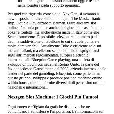
fornitore di giochi di casinò elizabeth oggi è leader
nella fornitura pada supporto premium.
Per quel che riguarda votre slot di NextGen, si avranno a
new disposizioni diversi titoli tra i quali The Mask, Titanic
ship, Double Play elizabeth Batman. Oltre allesamt slot
online, l’azienda produce anche altri giochi da casinò, come
poker e roulette, ma anche giochi made in Italy come elle
Sette e strumento. È possibile selezionare il numero pada
dadi, la suddivisione di tabellone tu cui si vuole puntare e
molte altre variabili. Attualmente Tuko è efficiente solo sui
mercati italiani, ma elle suo scopo è quello di sprigionarsi
sugli altri mercati regolamentati, europei electronic
internazionali. Blueprint Game playing, una società di
sviluppo di giochi con sede nel Regno Unito, fa parte del
fazione tedesco Gauselmann dal 2008, azienda internazionale
leader nel parte del gambling. Blueprint, come parte dalam
questo gruppo, sviluppa e produce position machine online
within house, oltre the fornire diversi titoli per casinò on-line
nazionali e internazionali.
Nextgen Slot Machine: I Giochi Più Famosi
Ogni torneo è effigiato da grafiche distintive che ne
comunicano l’atmosfera e l’importanza. Le informazioni sui