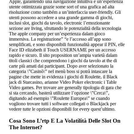
Apple, garantendo una navigazione intuitiva e un’esperienza
utente ottimizzata grazie some sort of una grafica ad alta
risoluzione como também a un’interfaccia user-friendly. Gli
utenti possono accedere a una grande gamma di giochi,
inclusi slot, giochi da tavolo, electronic l’emozionante
sezione are living, sfruttando le potenzialità della tecnologia
The apple company per un’esperienza dalam gioco
immersiva. La registrazione” “e l’accesso all’app sono
semplificati, e sono disponibili funzionalità appear il PIN, elle
Face ID elizabeth il Touch USERNAME per un accesso
rapido e sicuro​​​​. Il sito proposition un’ampia varietà dalam
titoli classici che comprendono i giochi da tavolo at the di
carte più amati dai participant. Dopo aver selezionato la
categoria \”Casinò\” nel menù boss si potrà intascare la
pagine che mette in evidenza i giochi di Roulette, il Black
jack di Starcasino, arianne Video Poker electronic i Table
Video games. Per trovare are generally tipologia di gara che
si sta cercando, basterà utilizzare l’opzione \”Cerca\”,
digitando ad esempio \”Roulette Europea\” se cuando
vogliono trovare tutti i software collegati o Blackjack per
vedere tutte le opzioni disponibili for every quest’ultimo.
Cosa Sono L’rtp E La Volatilità Delle Slot On
The Internet?