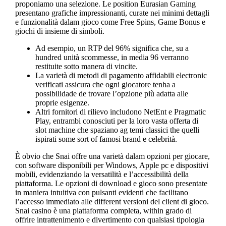
proponiamo una selezione. Le position Eurasian Gaming
presentano grafiche impressionanti, curate nei minimi dettagli
e funzionalità dalam gioco come Free Spins, Game Bonus e
giochi di insieme di simboli.
Ad esempio, un RTP del 96% significa che, su a
hundred unità scommesse, in media 96 verranno
restituite sotto manera di vincite.
La varietà di metodi di pagamento affidabili electronic
verificati assicura che ogni giocatore tenha a
possibilidade de trovare l’opzione più adatta alle
proprie esigenze.
Altri fornitori di rilievo includono NetEnt e Pragmatic
Play, entrambi conosciuti per la loro vasta offerta di
slot machine che spaziano ag temi classici the quelli
ispirati some sort of famosi brand e celebrità.
È obvio che Snai offre una varietà dalam opzioni per giocare,
con software disponibili per Windows, Apple pc e dispositivi
mobili, evidenziando la versatilità e l’accessibilità della
piattaforma. Le opzioni di download e gioco sono presentate
in maniera intuitiva con pulsanti evidenti che facilitano
l’accesso immediato alle different versioni del client di gioco.
Snai casino è una piattaforma completa, within grado di
offrire intrattenimento e divertimento con qualsiasi tipologia