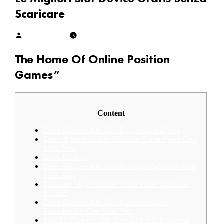
Scaricare
Cheikh Diallo
February 16, 2025
February 17, 2025
The Home Of Online Position
Games”
Content
Dove Giocare Alle Slot Egt Con Soldi Veri
Dove Agire Alle Slot Machine Game Synot Con
Soldi Veri
Book Of Toro
Dove Giocare Alle Slot Machine Habanero Con
Soldi Veri
Trending Vegas Online Video Poker Machines
In 2025
Dove Giocare Alle Slot Machine Game
Thunderkick Con Soldi Veri
Faq: Le Risposte Alle Domande Più Frequenti