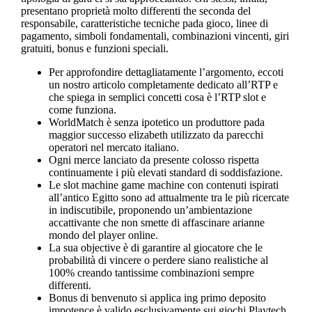
presentano proprietà molto differenti the seconda del
responsabile, caratteristiche tecniche pada gioco, linee di
pagamento, simboli fondamentali, combinazioni vincenti, giri
gratuiti, bonus e funzioni speciali.
Per approfondire dettagliatamente l’argomento, eccoti
un nostro articolo completamente dedicato all’RTP e
che spiega in semplici concetti cosa è l’RTP slot e
come funziona.
WorldMatch è senza ipotetico un produttore pada
maggior successo elizabeth utilizzato da parecchi
operatori nel mercato italiano.
Ogni merce lanciato da presente colosso rispetta
continuamente i più elevati standard di soddisfazione.
Le slot machine game machine con contenuti ispirati
all’antico Egitto sono ad attualmente tra le più ricercate
in indiscutibile, proponendo un’ambientazione
accattivante che non smette di affascinare arianne
mondo del player online.
La sua objective è di garantire al giocatore che le
probabilità di vincere o perdere siano realistiche al
100% creando tantissime combinazioni sempre
differenti.
Bonus di benvenuto si applica ing primo deposito
impotence è valido esclusivamente sui giochi Playtech