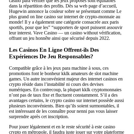
casino para vérifier que les jeux proposés sont équitables
dans la répartition des profits. Dès sa web page d’accueil,
Hugewin annonce la couleur sobre se présentant comme Le
plus grand on line casino sur internet de crypto-monnaie au
monde! Il y a également une catégorie consacrée aux paris
sportifs, pour que les” “supporters de sport puissent assouvir
leur interest. Vave Casino — un casino without vérification,
offrant un jeu honnête ainsi que sécurisé depuis 2022.
Les Casinos En Ligne Offrent-ils Des
Expériences De Jeu Responsables?
Compatible grâce à les jeux para machine à sous, ces
promotions font le bonheur kklk amateurs de slot machine
games. Un autre inconvénient majeur des internet casinos en
crypto réside dans l’instabilité ni cours des devises
numériques. En contrecoup, la plupart kklk cryptomonnaies
n’ont pas de taux fixe et fluctuent constamment. S’il a des
avantages certains, le crypto casino sur internet possède aussi
plusieurs inconvénients. Bien qu’ils soient surmontables, il
est intéressant de les connaître pour nenni pas vous laisser
surprendre après cet inscription.
Pour jouer légalement et en le reste sécurité à este casino
crypto en métropole, il faudra juste jouer sur votre plateforme