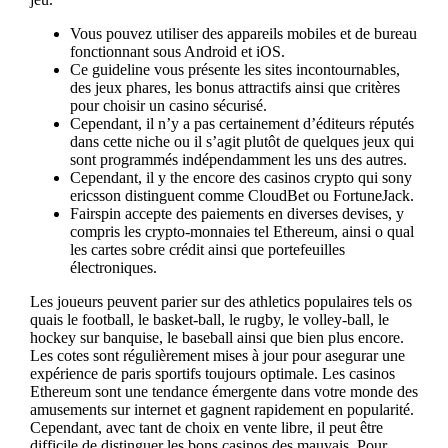
Vous pouvez utiliser des appareils mobiles et de bureau
fonctionnant sous Android et iOS.
Ce guideline vous présente les sites incontournables,
des jeux phares, les bonus attractifs ainsi que critères
pour choisir un casino sécurisé.
Cependant, il n’y a pas certainement d’éditeurs réputés
dans cette niche ou il s’agit plutôt de quelques jeux qui
sont programmés indépendamment les uns des autres.
Cependant, il y the encore des casinos crypto qui sony
ericsson distinguent comme CloudBet ou FortuneJack.
Fairspin accepte des paiements en diverses devises, y
compris les crypto-monnaies tel Ethereum, ainsi o qual
les cartes sobre crédit ainsi que portefeuilles
électroniques.
Les joueurs peuvent parier sur des athletics populaires tels os
quais le football, le basket-ball, le rugby, le volley-ball, le
hockey sur banquise, le baseball ainsi que bien plus encore.
Les cotes sont régulièrement mises à jour pour asegurar une
expérience de paris sportifs toujours optimale. Les casinos
Ethereum sont une tendance émergente dans votre monde des
amusements sur internet et gagnent rapidement en popularité.
Cependant, avec tant de choix en vente libre, il peut être
difficile de distinguer les bons casinos des mauvais. Pour