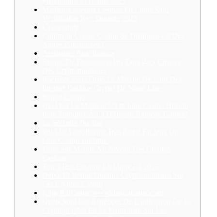
Plateformes Et Bonus 2025
Meilleurs Internet Casinos En Ligne Sans
Vérification Kyc Durante 2025
Casinonight
Comment Cresus Casino Se Distingue-t-il Des
Autres Plateformes?
Assistance Aux Joueurs
Risque De Fluctuation Du Taux Para Change
Des Cryptomonnaies
Inscrivez-vous Dans Le Marché De L’un Des
Internet Casinos Crypto De Notre Liste
Stupid Casino
Quel Est Le Meilleur” “On Line Casino Bitcoin
Pour Pratiquer À La Different Roulette Games?
La Sécurité Du Site
Wild Io: Ludothèque Très Riche En Jeux On
Line Casino Ludique
Jouer Sur Mobile Au Niveau Des Cryptos
Casinos
Top 3 Des Casinos En Ligne En 2025
Dépôt Et Retrait Durante Cryptomonnaies Sur
Les Cryptos Casino
King Bit Casinowwwkingbitcasinocom
Quels Sont Les Bénéfices De L’utilisation De La
Cryptographie En Se Promenant Sur Les