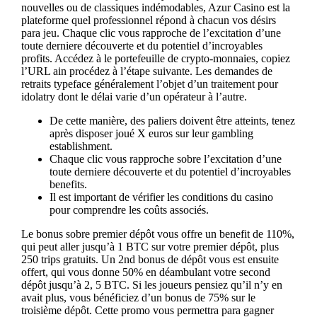
nouvelles ou de classiques indémodables, Azur Casino est la
plateforme quel professionnel répond à chacun vos désirs
para jeu. Chaque clic vous rapproche de l’excitation d’une
toute derniere découverte et du potentiel d’incroyables
profits. Accédez à le portefeuille de crypto-monnaies, copiez
l’URL ain procédez à l’étape suivante. Les demandes de
retraits typeface généralement l’objet d’un traitement pour
idolatry dont le délai varie d’un opérateur à l’autre.
De cette manière, des paliers doivent être atteints, tenez
après disposer joué X euros sur leur gambling
establishment.
Chaque clic vous rapproche sobre l’excitation d’une
toute derniere découverte et du potentiel d’incroyables
benefits.
Il est important de vérifier les conditions du casino
pour comprendre les coûts associés.
Le bonus sobre premier dépôt vous offre un benefit de 110%,
qui peut aller jusqu’à 1 BTC sur votre premier dépôt, plus
250 trips gratuits. Un 2nd bonus de dépôt vous est ensuite
offert, qui vous donne 50% en déambulant votre second
dépôt jusqu’à 2, 5 BTC. Si les joueurs pensiez qu’il n’y en
avait plus, vous bénéficiez d’un bonus de 75% sur le
troisième dépôt. Cette promo vous permettra para gagner