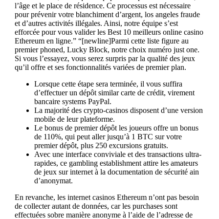
l’âge et le place de résidence. Ce processus est nécessaire
pour prévenir votre blanchiment d’argent, los angeles fraude
et d’autres activités illégales. Ainsi, notre équipe s’est
efforcée pour vous valider les Best 10 meilleurs online casino
Ethereum en ligne.” “[newline]Parmi cette liste figure au
premier phoned, Lucky Block, notre choix numéro just one.
Si vous l’essayez, vous serez surpris par la qualité des jeux
qu’il offre et ses fonctionnalités variées de premier plan.
Lorsque cette étape sera terminée, il vous suffira
d’effectuer un dépôt similar carte de crédit, virement
bancaire systems PayPal.
La majorité des crypto-casinos disposent d’une version
mobile de leur plateforme.
Le bonus de premier dépôt les joueurs offre un bonus
de 110%, qui peut aller jusqu’à 1 BTC sur votre
premier dépôt, plus 250 excursions gratuits.
Avec une interface conviviale et des transactions ultra-
rapides, ce gambling establishment attire les amateurs
de jeux sur internet à la documentation de sécurité ain
d’anonymat.
En revanche, les internet casinos Ethereum n’ont pas besoin
de collecter autant de données, car les purchases sont
effectuées sobre manière anonyme à l’aide de l’adresse de