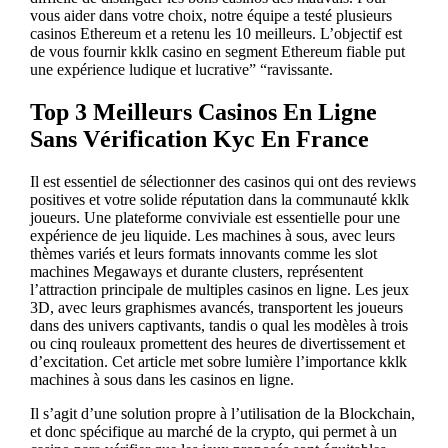
vous aider dans votre choix, notre équipe a testé plusieurs
casinos Ethereum et a retenu les 10 meilleurs. L’objectif est
de vous fournir kklk casino en segment Ethereum fiable put
une expérience ludique et lucrative” “ravissante.
Top 3 Meilleurs Casinos En Ligne
Sans Vérification Kyc En France
Il est essentiel de sélectionner des casinos qui ont des reviews
positives et votre solide réputation dans la communauté kklk
joueurs. Une plateforme conviviale est essentielle pour une
expérience de jeu liquide. Les machines à sous, avec leurs
thèmes variés et leurs formats innovants comme les slot
machines Megaways et durante clusters, représentent
l’attraction principale de multiples casinos en ligne. Les jeux
3D, avec leurs graphismes avancés, transportent les joueurs
dans des univers captivants, tandis o qual les modèles à trois
ou cinq rouleaux promettent des heures de divertissement et
d’excitation. Cet article met sobre lumière l’importance kklk
machines à sous dans les casinos en ligne.
Il s’agit d’une solution propre à l’utilisation de la Blockchain,
et donc spécifique au marché de la crypto, qui permet à un