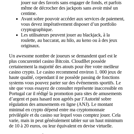
jouer sur des favoris sans engager de fonds, et parfois
même de décrocher des jackpots sans avoir misé un
centime.
Avant sobre pouvoir accéder aux services de paiement,
vous devez impérativement disposer d’un portfolio
cryptographique.
Les utilisateurs peuvent jouer au blackjack, à la
roulette, au baccarat, au hilo, au keno ou à des jeux
originaux.
Un awesome nombre de joueurs se demandent quel est le
plus concurentiel casino Bitcoin. CloudBet possède
certainement la majorité des atouts pour être votre meilleur
casino crypto. Le casino recommend environ 1. 000 jeux de
haute qualité, cependant il ne possède passing de fonctions
systems vous pouvez parier sur des événements sportifs. Le
site que vous essayez de consulter représente inaccessible en
Portugal car il rédigé la promotion para sites de amusements
d’argent et para hasard non agréés par l’Autorité sobre
régulation des amusements en ligne (ANJ). Le montant
minimal en crypto dépend entre ma cryptomonnaie
privilégiée et du casino sur lequel vous comptez jouer. Cela
varie, mais in peut généralement tabler sur un haut minimum
de 10 à 20 euros, ou leur équivalent en devise virtuelle.