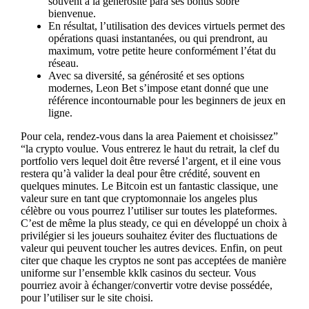
souvent à la générosité para ses bonus sobre
bienvenue.
En résultat, l’utilisation des devices virtuels permet des
opérations quasi instantanées, ou qui prendront, au
maximum, votre petite heure conformément l’état du
réseau.
Avec sa diversité, sa générosité et ses options
modernes, Leon Bet s’impose etant donné que une
référence incontournable pour les beginners de jeux en
ligne.
Pour cela, rendez-vous dans la area Paiement et choisissez”
“la crypto voulue. Vous entrerez le haut du retrait, la clef du
portfolio vers lequel doit être reversé l’argent, et il eine vous
restera qu’à valider la deal pour être crédité, souvent en
quelques minutes. Le Bitcoin est un fantastic classique, une
valeur sure en tant que cryptomonnaie los angeles plus
célèbre ou vous pourrez l’utiliser sur toutes les plateformes.
C’est de même la plus steady, ce qui en développé un choix à
privilégier si les joueurs souhaitez éviter des fluctuations de
valeur qui peuvent toucher les autres devices. Enfin, on peut
citer que chaque les cryptos ne sont pas acceptées de manière
uniforme sur l’ensemble kklk casinos du secteur. Vous
pourriez avoir à échanger/convertir votre devise possédée,
pour l’utiliser sur le site choisi.