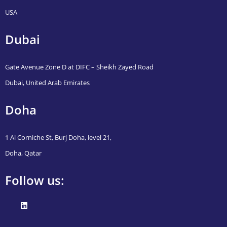
USA
Dubai
Gate Avenue Zone D at DIFC – Sheikh Zayed Road
Dubai, United Arab Emirates
Doha
1 Al Corniche St, Burj Doha, level 21,
Doha, Qatar
Follow us: