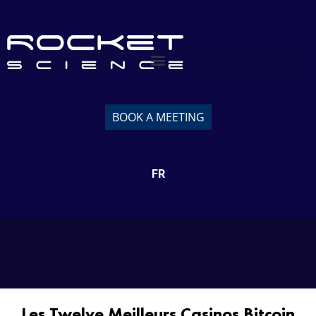
BOOK A MEETING
FR
Les Twelve Meilleurs Casinos Bitcoin