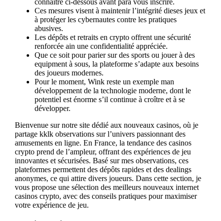
connaître ci-dessous avant para vous inscrire.
Ces mesures visent à maintenir l’intégrité dieses jeux et
à protéger les cybernautes contre les pratiques
abusives.
Les dépôts et retraits en crypto offrent une sécurité
renforcée ain une confidentialité appréciée.
Que ce soit pour parier sur des sports ou jouer à des
equipment à sous, la plateforme s’adapte aux besoins
des joueurs modernes.
Pour le moment, Wink reste un exemple man
développement de la technologie moderne, dont le
potentiel est énorme s’il continue à croître et à se
développer.
Bienvenue sur notre site dédié aux nouveaux casinos, où je
partage kklk observations sur l’univers passionnant des
amusements en ligne. En France, la tendance des casinos
crypto prend de l’ampleur, offrant des expériences de jeu
innovantes et sécurisées. Basé sur mes observations, ces
plateformes permettent des dépôts rapides et des dealings
anonymes, ce qui attire divers joueurs. Dans cette section, je
vous propose une sélection des meilleurs nouveaux internet
casinos crypto, avec des conseils pratiques pour maximiser
votre expérience de jeu.