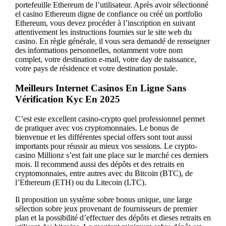
portefeuille Ethereum de l’utilisateur. Après avoir sélectionné
el casino Ethereum digne de confiance ou créé un portfolio
Ethereum, vous devez procéder à l’inscription en suivant
attentivement les instructions fournies sur le site web du
casino. En règle générale, il vous sera demandé de renseigner
des informations personnelles, notamment votre nom
complet, votre destination e-mail, votre day de naissance,
votre pays de résidence et votre destination postale.
Meilleurs Internet Casinos En Ligne Sans
Vérification Kyc En 2025
C’est este excellent casino-crypto quel professionnel permet
de pratiquer avec vos cryptomonnaies. Le bonus de
bienvenue et les différentes special offers sont tout aussi
importants pour réussir au mieux vos sessions. Le crypto-
casino Millionz s’est fait une place sur le marché ces derniers
mois. Il recommend aussi des dépôts et des retraits en
cryptomonnaies, entre autres avec du Bitcoin (BTC), de
l’Ethereum (ETH) ou du Litecoin (LTC).
Il proposition un système sobre bonus unique, une large
sélection sobre jeux provenant de fournisseurs de premier
plan et la possibilité d’effectuer des dépôts et dieses retraits en