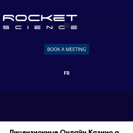
BOOK A MEETING
FR
Лицензионные Онлайн Казино а