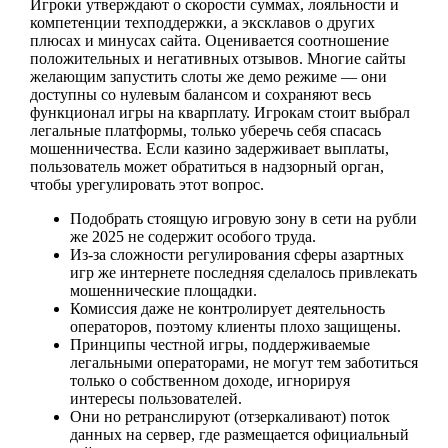
Игроки утверждают о скорости суммах, лояльности и
компетенции техподдержки, а эксклавов о других
плюсах и минусах сайта. Оценивается соотношение
положительных и негативных отзывов. Многие сайты
желающим запустить слоты же демо режиме — они
доступны со нулевым балансом и сохраняют весь
функционал игры на кварплату. Игрокам стоит выбрал
легальные платформы, только уберечь себя спасась
мошенничества. Если казино задерживает выплаты,
пользователь может обратиться в надзорный орган,
чтобы урегулировать этот вопрос.
Подобрать стоящую игровую зону в сети на рубли
же 2025 не содержит особого труда.
Из-за сложности регулирования сферы азартных
игр же интернете последняя сделалось привлекать
мошеннические площадки.
Комиссия даже не контролирует деятельность
операторов, поэтому клиенты плохо защищены.
Принципы честной игры, поддерживаемые
легальными операторами, не могут тем заботиться
только о собственном доходе, игнорируя
интересы пользователей.
Они но ретранслируют (отзеркаливают) поток
данных на сервер, где размещается официальный