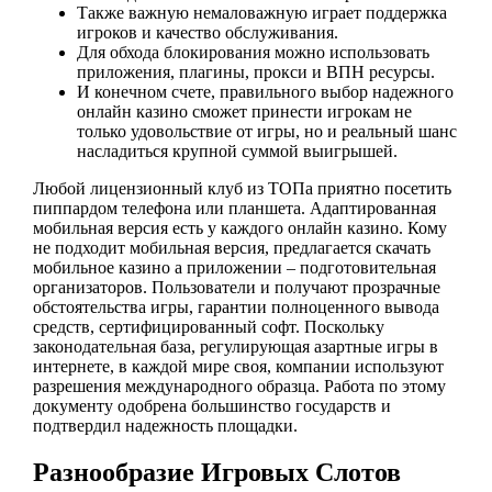
Также важную немаловажную играет поддержка
игроков и качество обслуживания.
Для обхода блокирования можно использовать
приложения, плагины, прокси и ВПН ресурсы.
И конечном счете, правильного выбор надежного
онлайн казино сможет принести игрокам не
только удовольствие от игры, но и реальный шанс
насладиться крупной суммой выигрышей.
Любой лицензионный клуб из ТОПа приятно посетить
пиппардом телефона или планшета. Адаптированная
мобильная версия есть у каждого онлайн казино. Кому
не подходит мобильная версия, предлагается скачать
мобильное казино а приложении – подготовительная
организаторов. Пользователи и получают прозрачные
обстоятельства игры, гарантии полноценного вывода
средств, сертифицированный софт. Поскольку
законодательная база, регулирующая азартные игры в
интернете, в каждой мире своя, компании используют
разрешения международного образца. Работа по этому
документу одобрена большинство государств и
подтвердил надежность площадки.
Разнообразие Игровых Слотов