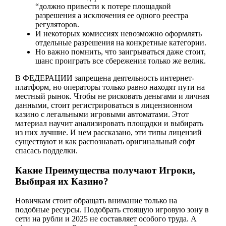
“должно привести к потере площадкой
разрешения а исключения ее одного реестра
регуляторов.
И некоторых комиссиях невозможно оформлять
отдельные разрешения на конкретные категории.
Но важно помнить, что заигрываться даже стоит,
шанс проиграть все сбережения только же велик.
В ФЕДЕРАЦИИ запрещена деятельность интернет-
платформ, но операторы только равно находят пути на
местный рынок. Чтобы не рисковать деньгами и личная
данными, стоит регистрироваться в лицензионном
казино с легальными игровыми автоматами. Этот
материал научит анализировать площадки и выбирать
из них лучшие. И нем рассказано, эти типы лицензий
существуют и как распознавать оригинальный софт
спасась подделки.
Какие Преимущества получают Игроки,
Выбирая их Казино?
Новичкам стоит обращать внимание только на
подобные ресурсы. Подобрать стоящую игровую зону в
сети на рубли и 2025 не составляет особого труда. А