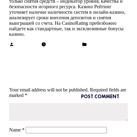
только снятия средств – индикатор уровня, качества и
безопасности игорного ресурса. Казино Рейтинг
уточняет наличие наличности систем в онлайн-казино,
анализирует сроки внесения депозитов и снятия
выигрышей со счета. На CasinoRating пребезбожно
найдете как стандартные, так и эксклюзивные бонусы
казино.
Cheikh Diallo
February 25, 2025
Uncategorized
Previous Post
Online Gambling Establishment S Českou Licencí 2025
Nejlepší Legální Kasina V Česku
Next Post
Бесплатные Онлайн-слоты Играйте В разнообразные
Слоты Gaminator Онлайн
Your email address will not be published.
Required fields are
marked
*
Name
*