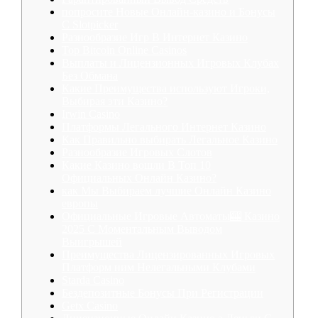
попросите Новые Онлайн-казино и Бонусы
С Slotpicker
Разнообразие Игр В Интернет Казино
Top Bitcoin Online Casinos
Выплаты и Лицензионных Игровых Клубах
Без Обмана
Какие Преимущества используют Игроки,
Выбирая эти Казино?
Irwin Casino
Платформы Легального Интернет Казино
Как Правильно выбирать Легальное Казино
Разнообразие Игровых Слотов
Какие Казино вошли В Топ 10
Официальных Онлайн Казино?
как Мы Выбираем лучшие Онлайн Казино
европы
Официальные Игровые Автоматы🎰 Казино
2025 С Моментальным Выводом
Выигрышей
Преимущества Лицензированных Игровых
Платформ ним Нелегальными Клубами
Starda Casino
Бездепозитные Бонусы При Регистрации
Getx Casino