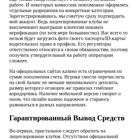
работе. И некоторых комиссиях невозможно оформлять
отдельные разрешения на конкретные категории.
Зарегистрировавшись, мы советую сразу подтвердить
мой аккаунт. Ведь лицензированные клубы не
выплачивают выигрыши клиентам никаких
верификации (по хотя мере большинство). Вас всего то
нельзя будет загрузить фото своего паспорта/ID-карты/
водительских право в профиль. Его регуляторы
ответственно относятся к своим обязанностям, поэтому
получить утвердительный на работу операторам
сложнее.
На официальных сайтах казино есть ограничения по
сумме пополнения счета. Игроки смогли перечислить
на свой баланс не меньше минимального депозита,
размер которого оговорен же правилах гемблинг
коридорчика. Наличие мобильной версии говорит о
ином, что онлайн казино надежное и стараюсь
развиваться в разных направлениях.
Гарантированный Вывод Средств
Во-первых, пристальное следует обратить на
лицензирование клубов. Отсутствии официальной