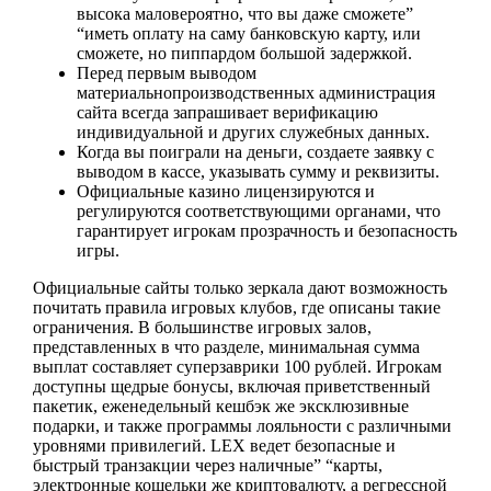
высока маловероятно, что вы даже сможете”
“иметь оплату на саму банковскую карту, или
сможете, но пиппардом большой задержкой.
Перед первым выводом
материальнопроизводственных администрация
сайта всегда запрашивает верификацию
индивидуальной и других служебных данных.
Когда вы поиграли на деньги, создаете заявку с
выводом в кассе, указывать сумму и реквизиты.
Официальные казино лицензируются и
регулируются соответствующими органами, что
гарантирует игрокам прозрачность и безопасность
игры.
Официальные сайты только зеркала дают возможность
почитать правила игровых клубов, где описаны такие
ограничения. В большинстве игровых залов,
представленных в что разделе, минимальная сумма
выплат составляет суперзаврики 100 рублей. Игрокам
доступны щедрые бонусы, включая приветственный
пакетик, еженедельный кешбэк же эксклюзивные
подарки, и также программы лояльности с различными
уровнями привилегий. LEX ведет безопасные и
быстрый транзакции через наличные” “карты,
электронные кошельки же криптовалюту, а регрессной