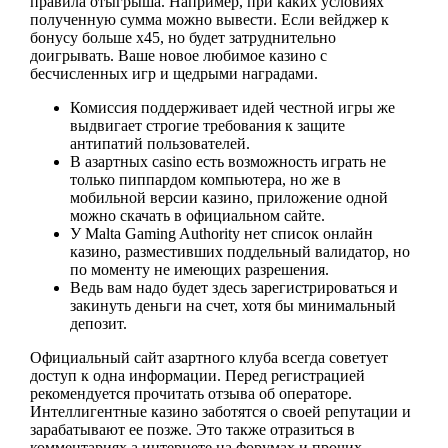
правила отыгрыша. Например, при каких условиях
полученную сумма можно вывести. Если вейджер к
бонусу больше х45, но будет затруднительно
доигрывать. Ваше новое любимое казино с
бесчисленных игр и щедрыми наградами.
Комиссия поддерживает идей честной игры же
выдвигает строгие требования к защите
антипатий пользователей.
В азартных casino есть возможность играть не
только пиппардом компьютера, но же в
мобильной версии казино, приложение одной
можно скачать в официальном сайте.
У Malta Gaming Authority нет список онлайн
казино, разместивших поддельный валидатор, но
по моменту не имеющих разрешения.
Ведь вам надо будет здесь зарегистрироваться и
закинуть деньги на счет, хотя бы минимальный
депозит.
Официальный сайт азартного клуба всегда советует
доступ к одна информации. Перед регистрацией
рекомендуется прочитать отзыва об операторе.
Интеллигентные казино заботятся о своей репутации и
зарабатывают ее позже. Это также отразиться в
комментариях а интернете на форумах и прочих