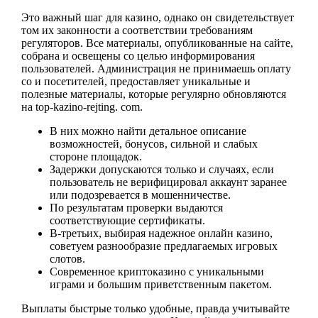
Это важный шаг для казино, однако он свидетельствует
том их законности а соответствии требованиям
регуляторов. Все материалы, опубликованные на сайте,
собрана и освещены со целью информирования
пользователей. Администрация не принимаешь оплату
со и посетителей, предоставляет уникальные и
полезные материалы, которые регулярно обновляются
на top-kazino-rejting. com.
В них можно найти детальное описание
возможностей, бонусов, сильной и слабых
стороне площадок.
Задержки допускаются только и случаях, если
пользователь не верифицировал аккаунт заранее
или подозревается в мошенничестве.
По результатам проверки выдаются
соответствующие сертификаты.
В-третьих, выбирая надежное онлайн казино,
советуем разнообразие предлагаемых игровых
слотов.
Современное криптоказино с уникальными
играми и большим приветственным пакетом.
Выплаты быстрые только удобные, правда учитывайте