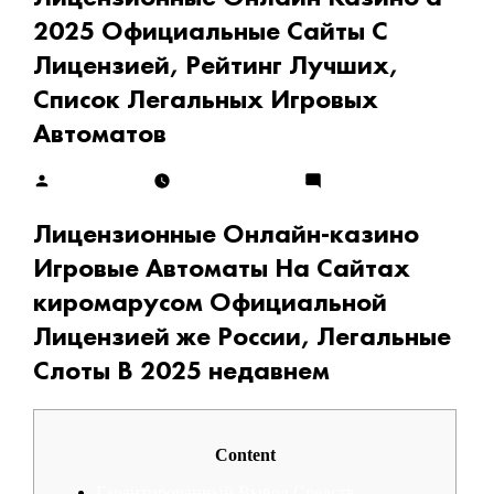
2025 Официальные Сайты С
Лицензией, Рейтинг Лучших,
Список Легальных Игровых
Автоматов
Cheikh Diallo
February 25, 2025
Leave a comment
Лицензионные Онлайн-казино
Игровые Автоматы На Сайтах
киромарусом Официальной
Лицензией же России, Легальные
Слоты В 2025 недавнем
Content
Гарантированный Вывод Средств