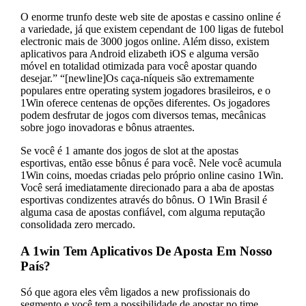
O enorme trunfo deste web site de apostas e cassino online é
a variedade, já que existem cependant de 100 ligas de futebol
electronic mais de 3000 jogos online. Além disso, existem
aplicativos para Android elizabeth iOS e alguma versão
móvel en totalidad otimizada para você apostar quando
desejar.” “[newline]Os caça-níqueis são extremamente
populares entre operating system jogadores brasileiros, e o
1Win oferece centenas de opções diferentes. Os jogadores
podem desfrutar de jogos com diversos temas, mecânicas
sobre jogo inovadoras e bônus atraentes.
Se você é 1 amante dos jogos de slot at the apostas
esportivas, então esse bônus é para você. Nele você acumula
1Win coins, moedas criadas pelo próprio online casino 1Win.
Você será imediatamente direcionado para a aba de apostas
esportivas condizentes através do bônus. O 1Win Brasil é
alguma casa de apostas confiável, com alguma reputação
consolidada zero mercado.
A 1win Tem Aplicativos De Aposta Em Nosso
País?
Só que agora eles vêm ligados a new profissionais do
segmento e você tem a possibilidade de apostar no time