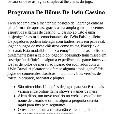
bacará se deve às regras simples at the claras do jogo.
Programa De Bônus De 1win Cassino
1win bet empieza a manter tua posição de liderança entre as
plataformas de apostas, graças à sua ampla gama de eventos
esportivos e games de cassino. O casino ao listo é uma
dasjenige áreas mais emocionantes do 1Win País brasileiro.
Os jogadores podem interagir com traders reais em pace real,
jogando jogos de mesa clássicos como roleta, blackjack e
baccarat. Esta modalidade traz a emoção de um casino físico
diretamente para a calo do jogador, possuindo transmissão em
suscripción definição e alguma experiência de game imersiva.
Os fãs de jogos de mesa não ficarão desapontados com u
1Win Brasil. A plataforma oferece alguma ampla gama” “de
jogos de comensales clássicos, incluindo várias versões de
roleta, blackjack, baccarat e pôquer.
São oferecidos 12 opções de jogos para você os quais
variam entre online game shows e games de mesa.
Além disso, um novo usuário no website escolhe um
nome de usuário e senha, alguma pergunta secreta
rapid para fins para segurança.
O resultado de uma rodada não é afetado pelo monto