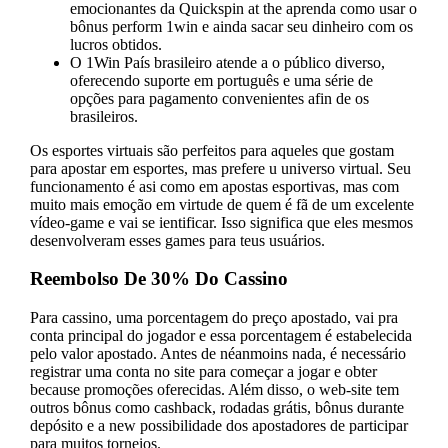
emocionantes da Quickspin at the aprenda como usar o
bônus perform 1win e ainda sacar seu dinheiro com os
lucros obtidos.
O 1Win País brasileiro atende a o público diverso,
oferecendo suporte em português e uma série de
opções para pagamento convenientes afin de os
brasileiros.
Os esportes virtuais são perfeitos para aqueles que gostam
para apostar em esportes, mas prefere u universo virtual. Seu
funcionamento é asi como em apostas esportivas, mas com
muito mais emoção em virtude de quem é fã de um excelente
vídeo-game e vai se ientificar. Isso significa que eles mesmos
desenvolveram esses games para teus usuários.
Reembolso De 30% Do Cassino
Para cassino, uma porcentagem do preço apostado, vai pra
conta principal do jogador e essa porcentagem é estabelecida
pelo valor apostado. Antes de néanmoins nada, é necessário
registrar uma conta no site para começar a jogar e obter
because promoções oferecidas. Além disso, o web-site tem
outros bônus como cashback, rodadas grátis, bônus durante
depósito e a new possibilidade dos apostadores de participar
para muitos torneios.