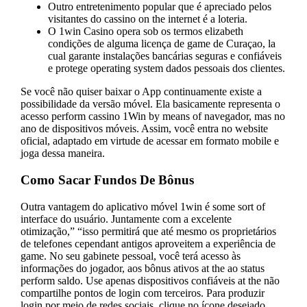
Outro entretenimento popular que é apreciado pelos
visitantes do cassino on the internet é a loteria.
O 1win Casino opera sob os termos elizabeth
condições de alguma licença de game de Curaçao, la
cual garante instalações bancárias seguras e confiáveis ​​
e protege operating system dados pessoais dos clientes.
Se você não quiser baixar o App continuamente existe a
possibilidade da versão móvel. Ela basicamente representa o
acesso perform cassino 1Win by means of navegador, mas no
ano de dispositivos móveis. Assim, você entra no website
oficial, adaptado em virtude de acessar em formato mobile e
joga dessa maneira.
Como Sacar Fundos De Bônus
Outra vantagem do aplicativo móvel 1win é some sort of
interface do usuário. Juntamente com a excelente
otimização,” “isso permitirá que até mesmo os proprietários
de telefones cependant antigos aproveitem a experiência de
game. No seu gabinete pessoal, você terá acesso às
informações do jogador, aos bônus ativos at the ao status
perform saldo. Use apenas dispositivos confiáveis at the não
compartilhe pontos de login com terceiros. Para produzir
login por meio de redes sociais, clique no ícone desejado.