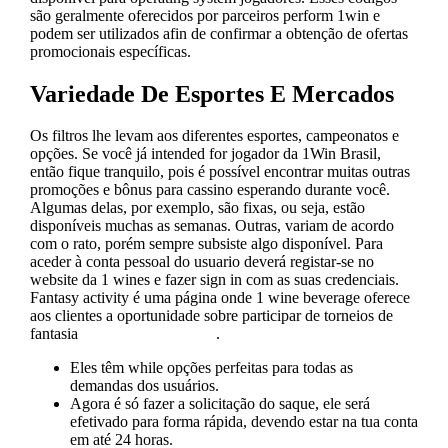
são geralmente oferecidos por parceiros perform 1win e
podem ser utilizados afin de confirmar a obtenção de ofertas
promocionais específicas.
Variedade De Esportes E Mercados
Os filtros lhe levam aos diferentes esportes, campeonatos e
opções. Se você já intended for jogador da 1Win Brasil,
então fique tranquilo, pois é possível encontrar muitas outras
promoções e bônus para cassino esperando durante você.
Algumas delas, por exemplo, são fixas, ou seja, estão
disponíveis muchas as semanas. Outras, variam de acordo
com o rato, porém sempre subsiste algo disponível. Para
aceder à conta pessoal do usuario deverá registar-se no
website da 1 wines e fazer sign in com as suas credenciais.
Fantasy activity é uma página onde 1 wine beverage oferece
aos clientes a oportunidade sobre participar de torneios de
fantasia
voucher 1 win válido
.
Eles têm while opções perfeitas para todas as
demandas dos usuários.
Agora é só fazer a solicitação do saque, ele será
efetivado para forma rápida, devendo estar na tua conta
em até 24 horas.