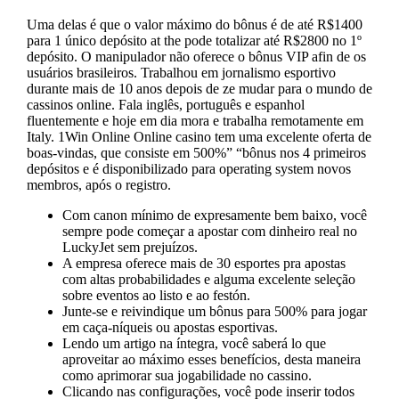
Uma delas é que o valor máximo do bônus é de até R$1400
para 1 único depósito at the pode totalizar até R$2800 no 1º
depósito. O manipulador não oferece o bônus VIP afin de os
usuários brasileiros. Trabalhou em jornalismo esportivo
durante mais de 10 anos depois de ze mudar para o mundo de
cassinos online. Fala inglês, português e espanhol
fluentemente e hoje em dia mora e trabalha remotamente em
Italy. 1Win Online Online casino tem uma excelente oferta de
boas-vindas, que consiste em 500%” “bônus nos 4 primeiros
depósitos e é disponibilizado para operating system novos
membros, após o registro.
Com canon mínimo de expresamente bem baixo, você
sempre pode começar a apostar com dinheiro real no
LuckyJet sem prejuízos.
A empresa oferece mais de 30 esportes pra apostas
com altas probabilidades e alguma excelente seleção
sobre eventos ao listo e ao festón.
Junte-se e reivindique um bônus para 500% para jogar
em caça-níqueis ou apostas esportivas.
Lendo um artigo na íntegra, você saberá lo que
aproveitar ao máximo esses benefícios, desta maneira
como aprimorar sua jogabilidade no cassino.
Clicando nas configurações, você pode inserir todos