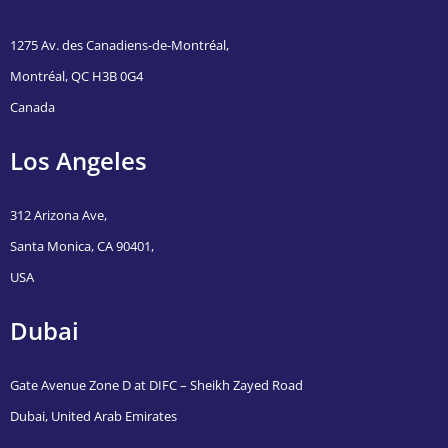
1275 Av. des Canadiens-de-Montréal,
Montréal, QC H3B 0G4
Canada
Los Angeles
312 Arizona Ave,
Santa Monica, CA 90401,
USA
Dubai
Gate Avenue Zone D at DIFC – Sheikh Zayed Road
Dubai, United Arab Emirates