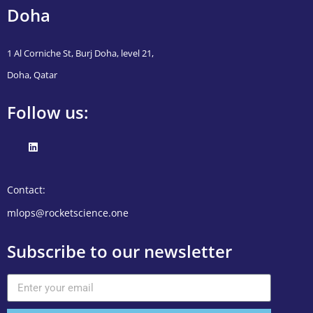
Doha
1 Al Corniche St, Burj Doha, level 21,
Doha, Qatar
Follow us:
Contact:
mlops@rocketscience.one
Subscribe to our newsletter