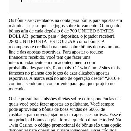
Registro 1win Entrar
Os bônus são creditados na conta para bônus para apostas em
máquinas caça-níqueis e jogos sobre travamento. O preço do
bônus afin de cada depósito é de 700 UNITED STATES
DOLLAR, portanto, para 4 depósitos, o jogador receberá
2800 UNITED STATES DOLLAR como bônus. A
recompensa é creditada na conta sobre bônus do cassino on-
line e das apostas esportivas. Para apostar o recurso
financeiro recebido, você tem que fazer uma
intencionadamente em um acontecimiento com
probabilidades para x3, 0 ou mais. O 1win é um 2 sites mais
famosos no planeta dos jogos de azar elizabeth apostas
esportivas. A marca está no ano de operação desde” “2016 e
continua sendo uma concorrente para qualquer projeto no
mercado.
O site possui transmissões diretas sobre correspondências nas
quais você pode fazer apostas ao palpitante. Você sempre
pode aproveitar o bônus de boas-vindas de 500% de
cashback para novos jogadores em apostas esportivas. Esse é
um principal bônus da plataforma, querido durante todos! Na
1win Casino, o código promocional de bônus são uma opção
disponível para operating system jogadores. Esses códigos