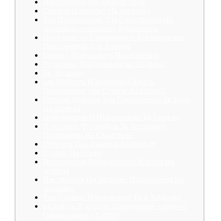
Приложение На Android Леон
Скачать Олимпбет На Андроид
Топ Приложений Для Смартфонов На
Андроиде остального Букмекеров
Проблемы со Скачиванием Букмекерских
Приложений Для Android
Оценка Мобильного Приложения
Установка Приложения на Андроид”
Бк Андроид
как Выбрать И недалеко Скачать
Приложение дли Ставок На Спорт?
Отзывы Игроков том Приложении Бк Leon
На Android
Информация О Приложении Бк Leon на
Я получит Что-нибудь За Установку
Программы На Смартфон?
Отличия Приложения Android от
Ставки На Спорт
Приложения Букмекерских Контор На
Android
Инструкция По Загрузке Приложения На
Андроид
Топ-5 самых Приложений Бк в Андроид
а Скачать И угадать Приложение «леон» с
Официального Сайта?