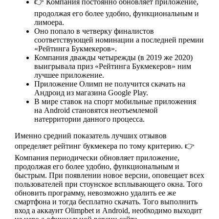
👉 Компания постоянно обновляет приложение,
продолжая его более удобно, функциональным и
лимоера.
Оно попало в четверку финалистов
соответствующей номинации а последней премии
«Рейтинга Букмекеров».
Компания дважды четырежды (в 2019 же 2020)
выигрывала приз «Рейтинга Букмекеров» ним
лучшее приложение.
Приложение Олимп не получится скачать на
Андроид из магазина Google Play.
В мире ставок на спорт мобильные приложения
на Android становятся неотъемлемой
натерритории данного процесса.
Именно средний показатель лучших отзывов
определяет рейтинг букмекера по тому критерию. 👉
Компания периодически обновляет приложение,
продолжая его более удобно, функциональным и
быстрым. При появлении новое версии, оповещает всех
пользователей при стоунское всплывающего окна. Того
обновить программу, невозможно удалить ее же
смартфона и тогда бесплатно скачать. Того выполнить
вход а аккаунт Olimpbet и Android, необходимо выходит