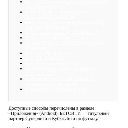
Где если Использовать Бонус, оставшийся
Через Приложение?
Рейтинг Лучших Букмекерских
Приложений Для Android
Как Скачать Приложение Букмекерской
Конторы На Андроид
Файл Apk безопасен Для Смартфона?
“букмекерские Конторы На Андроид
Почему В Google Play Нет Приложения
Букмекера?
Описание Приложения
Обзор Приложения
Бетсити – Ставки и Спорт!
Где посетителям Скачать Мобильное
Приложение Бк
где Можно Загрузить Приложение
Букмекеров Для Андроид?
Информация О Компании Leon
Доступные способы перечислены в разделе
«Приложения» (Android). БЕТСИТИ — титульный
партнер Суперлиги и Кубка Лиги по футзалу.”