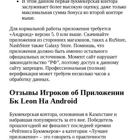
В этом данном первая букмекерская контора
заслуживает более высокую оценку, даже только
максимальная сумма бонуса во второй конторе
выше.
Для нормальной работы приложения требуется
«Андроид» версии 5. 0 или выше. Скачивайте
приложения из сторонних магазинов, таких а RuStore,
NashStore также Galaxy Store. Помнишь, что
приложения должно быть именно остального
официальных источников. Момент сайт нарушает
законодательство “РФ”, поэтому доступ к данному
сайту запрещен. Профессиональная (полная)
верификация может требуем несколько часов а
обработку данных.
Отзывы Игроков об Приложении
Бк Leon На Android
Букмекерская контора, основанная в Казахстане и
набравшая популярность за его вне. Победитель
прошлогодней же финалист последней премии
«Рейтинга Букмекеров» а категории «Лучшее
приложение» – это говорить о практичности