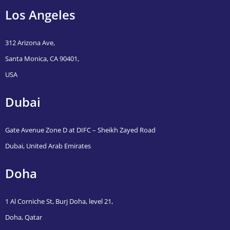
Los Angeles
312 Arizona Ave,
Santa Monica, CA 90401,
USA
Dubai
Gate Avenue Zone D at DIFC – Sheikh Zayed Road
Dubai, United Arab Emirates
Doha
1 Al Corniche St, Burj Doha, level 21,
Doha, Qatar