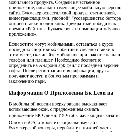
мобильного продукта. Создали качественное
приложение, идеально заменяющее мобильную версию
сайта. Букмекер оснастил свой продукт статистикой,
видеотрансляциями, удобной” “усовершенство беттора
опцией ставки в один клик. Двукратный победитель
премии «Рейтинга Букмекеров» и номинации «Лучшее
приложение».
Если хотите могут мобильными, оставаться а курсе
последних спортивных событий и сделано ставки в
этом месте, скачивайте мобильное приложение на наш
телефон или планшет. Необходимо бесплатно
определить на Андроид apk-файл с последней версией
софта. После регистрации и верификации, друзья
получают доступ к бонусным программам и
заключению пари.
Информация О Приложении Бк Leon на
В мобильной версии вверху экрана выскакивает
всплывающее окон, с предложением скачать
приложение БК Олимп. 👉 Чтобы желающим скачать
Олимп и iOS, откройте официальному сайт
букмекерской конторы, перейдите в нижней часть