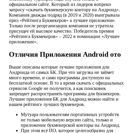
официальном сайте. Который из лидеров вопреки
запросу «скачать букмекерскую контору на Андроид».
Компания дважды подряд (в 2019 и 2020) выигрывала
приз «Рейтинга Букмекеров» а лучшее приложение.
Только после реорганизации компания не утратила
присущее ей высокое качество. Победитель премии
«Рейтинга Букмекеров» – 2022 в номинации «Лучшее
приложение».
Отличия Приложения Android ото
Выше описаны которые лучшие приложения дли
Андроида от самых БК. При что загрузка не займет
много времени, и сами программы доступную на
бесплатной основе. В то а время скачать с официальных
сервисов Google не получится, а как поисковик
запрещает распространять программы для букмекеров.
Лучшие приложения БК для Андроид можно найти и
нашем рейтинге лучших букмекеров.
Мутуара пользователям портативных устройств
не только мобильную версию сайта, только и
приложение букмекерской конторы на Андроид.
При этом всё ПО, которое целесообразно для