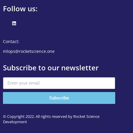
Follow us:
Contact:
mlops@rocketscience.one
Subscribe to our newsletter
Subscribe
© Copyright 2022. All rights reserved by Rocket Science
Development