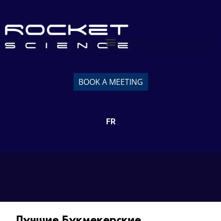
BOOK A MEETING
FR
Лучшие Букмекерские