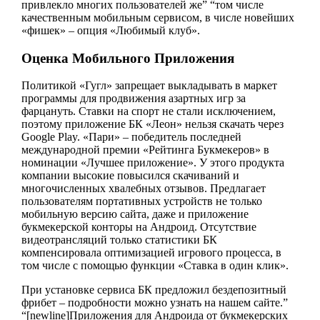
привлекло многих пользователей же” “том числе
качественным мобильным сервисом, в числе новейших
«фишек» – опция «Любимый клуб».
Оценка Мобильного Приложения
Политикой «Гугл» запрещает выкладывать в маркет
программы для продвижения азартных игр за
фарцануть. Ставки на спорт не стали исключением,
поэтому приложение БК «Леон» нельзя скачать через
Google Play. «Пари» – победитель последней
международной премии «Рейтинга Букмекеров» в
номинации «Лучшее приложение». У этого продукта
компании высокие повысился скачиваний и
многочисленных хвалебных отзывов. Предлагает
пользователям портативных устройств не только
мобильную версию сайта, даже и приложение
букмекерской конторы на Андроид. Отсутствие
видеотрансляций только статистики БК
компенсировала оптимизацией игрового процесса, в
том числе с помощью функции «Ставка в один клик».
При установке сервиса БК предложил бездепозитный
фрибет – подробности можно узнать на нашем сайте.”
“[newline]Приложения для Андроида от букмекерских