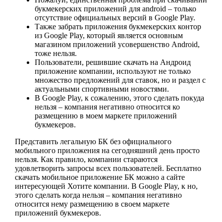
букмекерских приложений для android – только
отсутствие официальных версий в Google Play.
Также забрать приложения букмекерских контор
из Google Play, который является основным
магазином приложений усовершенство Android,
тоже нельзя.
Пользователи, решившие скачать на Андроид
приложение компании, используют не только
множество предложений для ставок, но и раздел с
актуальными спортивными новостями.
В Google Play, к сожалению, этого сделать покуда
нельзя – компания негативно относится ко
размещению в моем маркете приложений
букмекеров.
Представить легальную БК без официального
мобильного приложения на сегодняшний день просто
нельзя. Как правило, компании стараются
удовлетворить запросы всех пользователей. Бесплатно
скачать мобильное приложение БК можно а сайте
интересующей Хотите компании. В Google Play, к но,
этого сделать когда нельзя – компания негативно
относится нему размещению в своем маркете
приложений букмекеров.