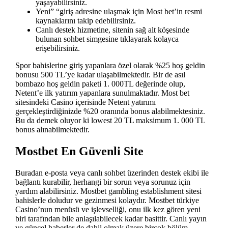
yaşayabilirsiniz.
Yeni” “giriş adresine ulaşmak için Most bet’in resmi
kaynaklarını takip edebilirsiniz.
Canlı destek hizmetine, sitenin sağ alt köşesinde
bulunan sohbet simgesine tıklayarak kolayca
erişebilirsiniz.
Spor bahislerine giriş yapanlara özel olarak %25 hoş geldin
bonusu 500 TL’ye kadar ulaşabilmektedir. Bir de asıl
bombazo hoş geldin paketi 1. 000TL değerinde olup,
Netent’e ilk yatırım yapanlara sunulmaktadır. Most bet
sitesindeki Casino içerisinde Netent yatırımı
gerçekleştirdiğinizde %20 oranında bonus alabilmektesiniz.
Bu da demek oluyor ki lowest 20 TL maksimum 1. 000 TL
bonus alınabilmektedir.
Mostbet En Güvenli Site
Buradan e-posta veya canlı sohbet üzerinden destek ekibi ile
bağlantı kurabilir, herhangi bir sorun veya sorunuz için
yardım alabilirsiniz. Mostbet gambling establishment sitesi
bahislerle doludur ve gezinmesi kolaydır. Mostbet türkiye
Casino’nun menüsü ve işlevselliği, onu ilk kez gören yeni
biri tarafından bile anlaşılabilecek kadar basittir. Canlı yayın
ve güncel haberler de dahil olmak üzere birçok bölüm