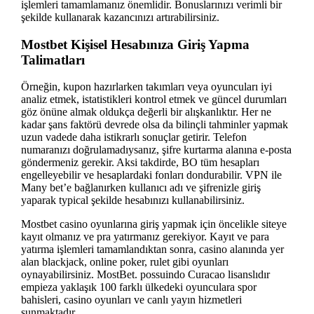
işlemleri tamamlamanız önemlidir. Bonuslarınızı verimli bir
şekilde kullanarak kazancınızı artırabilirsiniz.
Mostbet Kişisel Hesabınıza Giriş Yapma
Talimatları
Örneğin, kupon hazırlarken takımları veya oyuncuları iyi
analiz etmek, istatistikleri kontrol etmek ve güncel durumları
göz önüne almak oldukça değerli bir alışkanlıktır. Her ne
kadar şans faktörü devrede olsa da bilinçli tahminler yapmak
uzun vadede daha istikrarlı sonuçlar getirir. Telefon
numaranızı doğrulamadıysanız, şifre kurtarma alanına e-posta
göndermeniz gerekir. Aksi takdirde, BO tüm hesapları
engelleyebilir ve hesaplardaki fonları dondurabilir. VPN ile
Many bet’e bağlanırken kullanıcı adı ve şifrenizle giriş
yaparak typical şekilde hesabınızı kullanabilirsiniz.
Mostbet casino oyunlarına giriş yapmak için öncelikle siteye
kayıt olmanız ve pra yatırmanız gerekiyor. Kayıt ve para
yatırma işlemleri tamamlandıktan sonra, casino alanında yer
alan blackjack, online poker, rulet gibi oyunları
oynayabilirsiniz. MostBet. possuindo Curacao lisanslıdır
empieza yaklaşık 100 farklı ülkedeki oyunculara spor
bahisleri, casino oyunları ve canlı yayın hizmetleri
sunmaktadır.