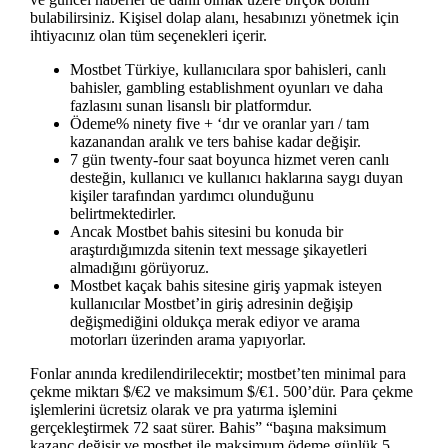
bulabilirsiniz. Kişisel dolap alanı, hesabınızı yönetmek için
ihtiyacınız olan tüm seçenekleri içerir.
Mostbet Türkiye, kullanıcılara spor bahisleri, canlı
bahisler, gambling establishment oyunları ve daha
fazlasını sunan lisanslı bir platformdur.
Ödeme% ninety five + ‘dır ve oranlar yarı / tam
kazanandan aralık ve ters bahise kadar değişir.
7 gün twenty-four saat boyunca hizmet veren canlı
desteğin, kullanıcı ve kullanıcı haklarına saygı duyan
kişiler tarafından yardımcı olunduğunu
belirtmektedirler.
Ancak Mostbet bahis sitesini bu konuda bir
araştırdığımızda sitenin text message şikayetleri
almadığını görüyoruz.
Mostbet kaçak bahis sitesine giriş yapmak isteyen
kullanıcılar Mostbet’in giriş adresinin değişip
değişmediğini oldukça merak ediyor ve arama
motorları üzerinden arama yapıyorlar.
Fonlar anında kredilendirilecektir; mostbet’ten minimal para
çekme miktarı $/€2 ve maksimum $/€1. 500’dür. Para çekme
işlemlerini ücretsiz olarak ve pra yatırma işlemini
gerçekleştirmek 72 saat sürer. Bahis” “başına maksimum
kazanç değişir ve mostbet ile maksimum ödeme günlük 5.