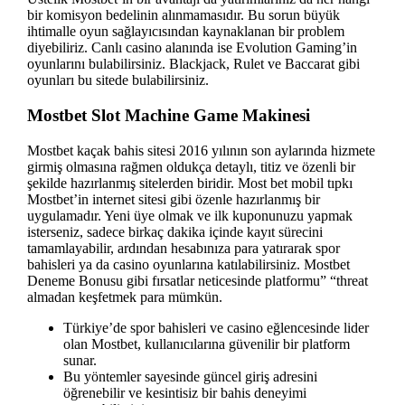
bir komisyon bedelinin alınmamasıdır. Bu sorun büyük
ihtimalle oyun sağlayıcısından kaynaklanan bir problem
diyebiliriz. Canlı casino alanında ise Evolution Gaming’in
oyunlarını bulabilirsiniz. Blackjack, Rulet ve Baccarat gibi
oyunları bu sitede bulabilirsiniz.
Mostbet Slot Machine Game Makinesi
Mostbet kaçak bahis sitesi 2016 yılının son aylarında hizmete
girmiş olmasına rağmen oldukça detaylı, titiz ve özenli bir
şekilde hazırlanmış sitelerden biridir. Most bet mobil tıpkı
Mostbet’in internet sitesi gibi özenle hazırlanmış bir
uygulamadır. Yeni üye olmak ve ilk kuponunuzu yapmak
isterseniz, sadece birkaç dakika içinde kayıt sürecini
tamamlayabilir, ardından hesabınıza para yatırarak spor
bahisleri ya da casino oyunlarına katılabilirsiniz. Mostbet
Deneme Bonusu gibi fırsatlar neticesinde platformu” “threat
almadan keşfetmek para mümkün.
Türkiye’de spor bahisleri ve casino eğlencesinde lider
olan Mostbet, kullanıcılarına güvenilir bir platform
sunar.
Bu yöntemler sayesinde güncel giriş adresini
öğrenebilir ve kesintisiz bir bahis deneyimi