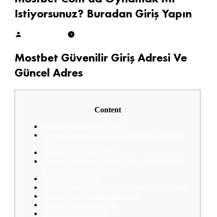
Istiyorsunuz? Buradan Giriş Yapın
Cheikh Diallo
March 2, 2025
March 3, 2025
Mostbet Güvenilir Giriş Adresi Ve
Güncel Adres
Content
Mostbet Resmi Web Sitesi
Mostbet Online’da Try (tl) Oynamak Mümkün
Mü?
Mostbet Giriş İşlevselliği
Mostbet Bahis Ve Online Casino Oyunlarında
Bonuslar Sunuyor Mu?
Mostbet Yasal Mı?
Mobil Uygulama Üzerinden Nasıl Kayıt Olunur
Mostbet Slot Machine Makinesi
Mostbet En Güvenli Site
Mostbet Güncel Giriş