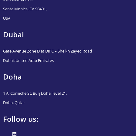
Santa Monica, CA 90401,
USA
Dubai
Gate Avenue Zone D at DIFC – Sheikh Zayed Road
Dubai, United Arab Emirates
Doha
1 Al Corniche St, Burj Doha, level 21,
Doha, Qatar
Follow us: