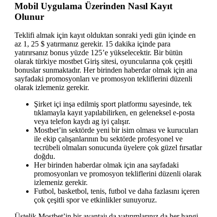
Mobil Uygulama Üzerinden Nasıl Kayıt
Olunur
Teklifi almak için kayıt olduktan sonraki yedi gün içinde en
az 1, 25 $ yatırmanız gerekir. 15 dakika içinde para
yatırırsanız bonus yüzde 125’e yükselecektir. Bir bütün
olarak türkiye mostbet Giriş sitesi, oyuncularına çok çeşitli
bonuslar sunmaktadır. Her birinden haberdar olmak için ana
sayfadaki promosyonları ve promosyon tekliflerini düzenli
olarak izlemeniz gerekir.
Şirket içi inşa edilmiş sport platformu sayesinde, tek
tıklamayla kayıt yapılabilirken, en geleneksel e-posta
veya telefon kaydı ag iyi çalışır.
Mostbet’in sektörde yeni bir isim olması ve kurucuları
ile ekip çalışanlarının bu sektörde profesyonel ve
tecrübeli olmaları sonucunda üyelere çok güzel fırsatlar
doğdu.
Her birinden haberdar olmak için ana sayfadaki
promosyonları ve promosyon tekliflerini düzenli olarak
izlemeniz gerekir.
Futbol, basketbol, tenis, futbol ve daha fazlasını içeren
çok çeşitli spor ve etkinlikler sunuyoruz.
Üstelik Mostbet’in bir avantajı da yatırımlarınız da her hangi