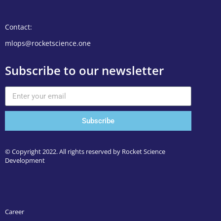
Contact:
mlops@rocketscience.one
Subscribe to our newsletter
Subscribe
© Copyright 2022. All rights reserved by Rocket Science
Development
Career