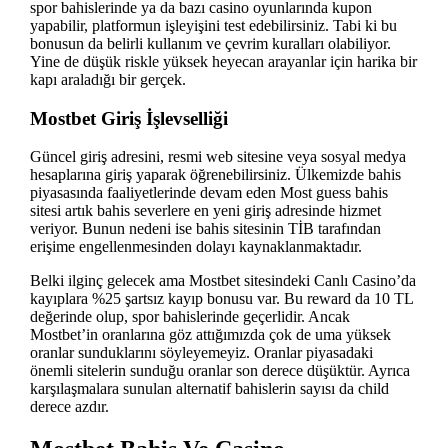
spor bahislerinde ya da bazı casino oyunlarında kupon
yapabilir, platformun işleyişini test edebilirsiniz. Tabi ki bu
bonusun da belirli kullanım ve çevrim kuralları olabiliyor.
Yine de düşük riskle yüksek heyecan arayanlar için harika bir
kapı araladığı bir gerçek.
Mostbet Giriş İşlevselliği
Güncel giriş adresini, resmi web sitesine veya sosyal medya
hesaplarına giriş yaparak öğrenebilirsiniz. Ülkemizde bahis
piyasasında faaliyetlerinde devam eden Most guess bahis
sitesi artık bahis severlere en yeni giriş adresinde hizmet
veriyor. Bunun nedeni ise bahis sitesinin TİB tarafından
erişime engellenmesinden dolayı kaynaklanmaktadır.
Belki ilginç gelecek ama Mostbet sitesindeki Canlı Casino’da
kayıplara %25 şartsız kayıp bonusu var. Bu reward da 10 TL
değerinde olup, spor bahislerinde geçerlidir. Ancak
Mostbet’in oranlarına göz attığımızda çok de uma yüksek
oranlar sunduklarını söyleyemeyiz. Oranlar piyasadaki
önemli sitelerin sunduğu oranlar son derece düşüktür. Ayrıca
karşılaşmalara sunulan alternatif bahislerin sayısı da child
derece azdır.