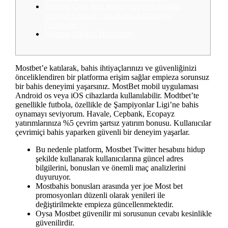
Mostbet Giriş Yeni Resmiyetteki Adresidir!
Mostbet Güncel Giriş Bahis Aktifliğiyle
Buradadır!
Mostbet Müşteri Hizmetleri
Mostbet’e katılarak, bahis ihtiyaçlarınızı ve güvenliğinizi
önceliklendiren bir platforma erişim sağlar empieza sorunsuz
bir bahis deneyimi yaşarsınız. MostBet mobil uygulaması
Android os veya iOS cihazlarda kullanılabilir. Modtbet’te
genellikle futbola, özellikle de Şampiyonlar Ligi’ne bahis
oynamayı seviyorum. Havale, Cepbank, Ecopayz
yatırımlarınıza %5 çevrim şartsız yatırım bonusu. Kullanıcılar
çevrimiçi bahis yaparken güvenli bir deneyim yaşarlar.
Bu nedenle platform, Mostbet Twitter hesabını hidup
şekilde kullanarak kullanıcılarına güncel adres
bilgilerini, bonusları ve önemli maç analizlerini
duyuruyor.
Mostbahis bonusları arasında yer joe Most bet
promosyonları düzenli olarak yenileri ile
değiştirilmekte empieza güncellenmektedir.
Oysa Mostbet güvenilir mi sorusunun cevabı kesinlikle
güvenilirdir.