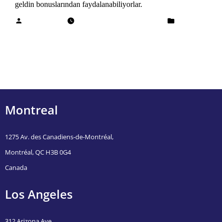
geldin bonuslarından faydalanabiliyorlar.
Cheikh Diallo
March 2, 2025
March 3, 2025
Uncategorized
Previous Post
Mostbet Com’da Oynamak Mı Istiyorsunuz? Buradan Giriş
Yapın
Next Post
Mostbet Com’da Oynamak Mı Istiyorsunuz? Buradan Giriş
Yapın
Montreal
1275 Av. des Canadiens-de-Montréal,
Montréal, QC H3B 0G4
Canada
Los Angeles
312 Arizona Ave,