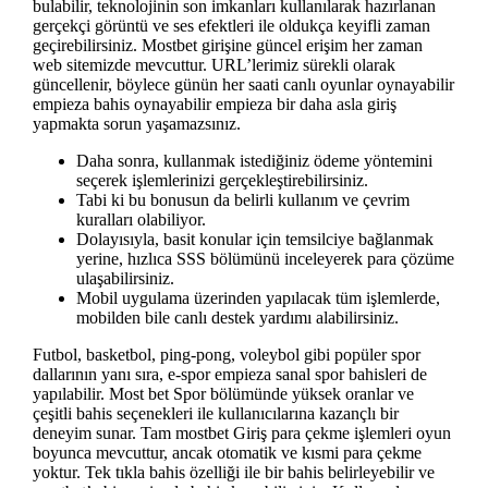
bulabilir, teknolojinin son imkanları kullanılarak hazırlanan
gerçekçi görüntü ve ses efektleri ile oldukça keyifli zaman
geçirebilirsiniz. Mostbet girişine güncel erişim her zaman
web sitemizde mevcuttur. URL’lerimiz sürekli olarak
güncellenir, böylece günün her saati canlı oyunlar oynayabilir
empieza bahis oynayabilir empieza bir daha asla giriş
yapmakta sorun yaşamazsınız.
Daha sonra, kullanmak istediğiniz ödeme yöntemini
seçerek işlemlerinizi gerçekleştirebilirsiniz.
Tabi ki bu bonusun da belirli kullanım ve çevrim
kuralları olabiliyor.
Dolayısıyla, basit konular için temsilciye bağlanmak
yerine, hızlıca SSS bölümünü inceleyerek para çözüme
ulaşabilirsiniz.
Mobil uygulama üzerinden yapılacak tüm işlemlerde,
mobilden bile canlı destek yardımı alabilirsiniz.
Futbol, basketbol, ping-pong, voleybol gibi popüler spor
dallarının yanı sıra, e-spor empieza sanal spor bahisleri de
yapılabilir. Most bet Spor bölümünde yüksek oranlar ve
çeşitli bahis seçenekleri ile kullanıcılarına kazançlı bir
deneyim sunar. Tam mostbet Giriş para çekme işlemleri oyun
boyunca mevcuttur, ancak otomatik ve kısmi para çekme
yoktur. Tek tıkla bahis özelliği ile bir bahis belirleyebilir ve