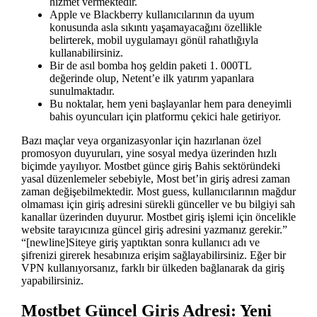
hizmet vermektedir.
Apple ve Blackberry kullanıcılarının da uyum
konusunda asla sıkıntı yaşamayacağını özellikle
belirterek, mobil uygulamayı gönül rahatlığıyla
kullanabilirsiniz.
Bir de asıl bomba hoş geldin paketi 1. 000TL
değerinde olup, Netent’e ilk yatırım yapanlara
sunulmaktadır.
Bu noktalar, hem yeni başlayanlar hem para deneyimli
bahis oyuncuları için platformu çekici hale getiriyor.
Bazı maçlar veya organizasyonlar için hazırlanan özel
promosyon duyuruları, yine sosyal medya üzerinden hızlı
biçimde yayılıyor. Mostbet günce giriş Bahis sektöründeki
yasal düzenlemeler sebebiyle, Most bet’in giriş adresi zaman
zaman değişebilmektedir. Most guess, kullanıcılarının mağdur
olmaması için giriş adresini sürekli günceller ve bu bilgiyi sah
kanallar üzerinden duyurur. Mostbet giriş işlemi için öncelikle
website tarayıcınıza güncel giriş adresini yazmanız gerekir.”
“[newline]Siteye giriş yaptıktan sonra kullanıcı adı ve
şifrenizi girerek hesabınıza erişim sağlayabilirsiniz. Eğer bir
VPN kullanıyorsanız, farklı bir ülkeden bağlanarak da giriş
yapabilirsiniz.
Mostbet Güncel Giriş Adresi: Yeni