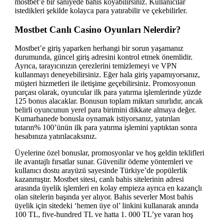
mostbet’e bir saniyede bahis koyabilirsiniz. Kullanıcılar
istedikleri şekilde kolayca para yatırabilir ve çekebilirler.
Mostbet Canlı Casino Oyunları Nelerdir?
Mostbet’e giriş yaparken herhangi bir sorun yaşamanız
durumunda, güncel giriş adresini kontrol etmek önemlidir.
Ayrıca, tarayıcınızın çerezlerini temizlemeyi ve VPN
kullanmayı deneyebilirsiniz. Eğer hala giriş yapamıyorsanız,
müşteri hizmetleri ile iletişime geçebilirsiniz. Promosyonun
parçası olarak, oyuncular ilk para yatırma işlemlerinde yüzde
125 bonus alacaklar. Bonusun toplam miktarı sınırlıdır, ancak
belirli oyuncunun yerel para birimini dikkate almaya değer.
Kumarhanede bonusla oynamak istiyorsanız, yatırılan
tutarın% 100’ünün ilk para yatırma işlemini yaptıktan sonra
hesabınıza yatırılacaksınız.
Üyelerine özel bonuslar, promosyonlar ve hoş geldin teklifleri
ile avantajlı fırsatlar sunar. Güvenilir ödeme yöntemleri ve
kullanıcı dostu arayüzü sayesinde Türkiye’de popülerlik
kazanmıştır. Mostbet sitesi, canlı bahis sitelerinin adresi
arasında üyelik işlemleri en kolay empieza ayrıca en kazançlı
olan sitelerin başında yer alıyor. Bahis severler Most bahis
üyelik için sitedeki ‘hemen üye ol’ linkini kullanarak anında
100 TL, five-hundred TL ve hatta 1. 000 TL’ye varan hoş