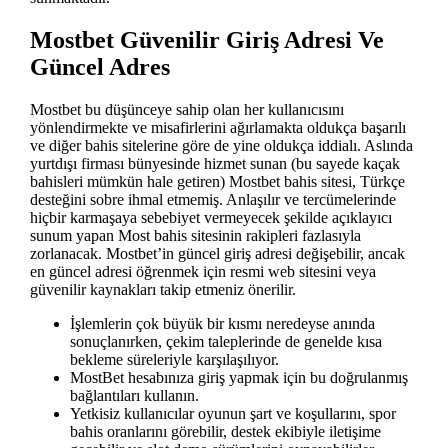
Mostbet Güvenilir Giriş Adresi Ve
Güncel Adres
Mostbet bu düşünceye sahip olan her kullanıcısını
yönlendirmekte ve misafirlerini ağırlamakta oldukça başarılı
ve diğer bahis sitelerine göre de yine oldukça iddialı. Aslında
yurtdışı firması bünyesinde hizmet sunan (bu sayede kaçak
bahisleri mümkün hale getiren) Mostbet bahis sitesi, Türkçe
desteğini sobre ihmal etmemiş. Anlaşılır ve tercümelerinde
hiçbir karmaşaya sebebiyet vermeyecek şekilde açıklayıcı
sunum yapan Most bahis sitesinin rakipleri fazlasıyla
zorlanacak. Mostbet’in güncel giriş adresi değişebilir, ancak
en güncel adresi öğrenmek için resmi web sitesini veya
güvenilir kaynakları takip etmeniz önerilir.
İşlemlerin çok büyük bir kısmı neredeyse anında
sonuçlanırken, çekim taleplerinde de genelde kısa
bekleme süreleriyle karşılaşılıyor.
MostBet hesabınıza giriş yapmak için bu doğrulanmış
bağlantıları kullanın.
Yetkisiz kullanıcılar oyunun şart ve koşullarını, spor
bahis oranlarını görebilir, destek ekibiyle iletişime