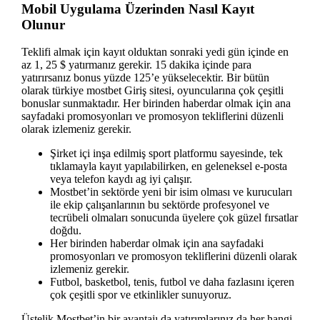
Mobil Uygulama Üzerinden Nasıl Kayıt
Olunur
Teklifi almak için kayıt olduktan sonraki yedi gün içinde en
az 1, 25 $ yatırmanız gerekir. 15 dakika içinde para
yatırırsanız bonus yüzde 125’e yükselecektir. Bir bütün
olarak türkiye mostbet Giriş sitesi, oyuncularına çok çeşitli
bonuslar sunmaktadır. Her birinden haberdar olmak için ana
sayfadaki promosyonları ve promosyon tekliflerini düzenli
olarak izlemeniz gerekir.
Şirket içi inşa edilmiş sport platformu sayesinde, tek
tıklamayla kayıt yapılabilirken, en geleneksel e-posta
veya telefon kaydı ag iyi çalışır.
Mostbet’in sektörde yeni bir isim olması ve kurucuları
ile ekip çalışanlarının bu sektörde profesyonel ve
tecrübeli olmaları sonucunda üyelere çok güzel fırsatlar
doğdu.
Her birinden haberdar olmak için ana sayfadaki
promosyonları ve promosyon tekliflerini düzenli olarak
izlemeniz gerekir.
Futbol, basketbol, tenis, futbol ve daha fazlasını içeren
çok çeşitli spor ve etkinlikler sunuyoruz.
Üstelik Mostbet’in bir avantajı da yatırımlarınız da her hangi