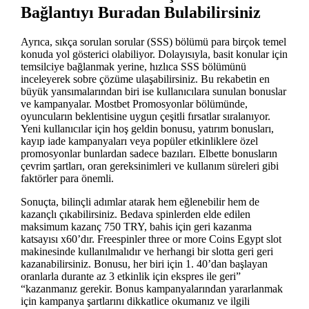
Bağlantıyı Buradan Bulabilirsiniz
Ayrıca, sıkça sorulan sorular (SSS) bölümü para birçok temel
konuda yol gösterici olabiliyor. Dolayısıyla, basit konular için
temsilciye bağlanmak yerine, hızlıca SSS bölümünü
inceleyerek sobre çözüme ulaşabilirsiniz. Bu rekabetin en
büyük yansımalarından biri ise kullanıcılara sunulan bonuslar
ve kampanyalar. Mostbet Promosyonlar bölümünde,
oyuncuların beklentisine uygun çeşitli fırsatlar sıralanıyor.
Yeni kullanıcılar için hoş geldin bonusu, yatırım bonusları,
kayıp iade kampanyaları veya popüler etkinliklere özel
promosyonlar bunlardan sadece bazıları. Elbette bonusların
çevrim şartları, oran gereksinimleri ve kullanım süreleri gibi
faktörler para önemli.
Sonuçta, bilinçli adımlar atarak hem eğlenebilir hem de
kazançlı çıkabilirsiniz. Bedava spinlerden elde edilen
maksimum kazanç 750 TRY, bahis için geri kazanma
katsayısı x60’dır. Freespinler three or more Coins Egypt slot
makinesinde kullanılmalıdır ve herhangi bir slotta geri geri
kazanabilirsiniz. Bonusu, her biri için 1. 40’dan başlayan
oranlarla durante az 3 etkinlik için ekspres ile geri”
“kazanmanız gerekir. Bonus kampanyalarından yararlanmak
için kampanya şartlarını dikkatlice okumanız ve ilgili