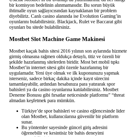
bir komisyon bedelinin alınmamasıdır. Bu sorun büyük
ihtimalle oyun sağlayıcısından kaynaklanan bir problem
diyebiliriz. Canlı casino alanında ise Evolution Gaming’in
oyunlarını bulabilirsiniz. Blackjack, Rulet ve Baccarat gibi
oyunları bu sitede bulabilirsiniz.
Mostbet Slot Machine Game Makinesi
Mostbet kaçak bahis sitesi 2016 yılının son aylarında hizmete
girmiş olmasına rağmen oldukça detaylı, titiz ve özenli bir
şekilde hazırlanmış sitelerden biridir. Most bet mobil tıpkı
Mostbet’in internet sitesi gibi özenle hazırlanmış bir
uygulamadır. Yeni üye olmak ve ilk kuponunuzu yapmak
isterseniz, sadece birkaç dakika içinde kayıt sürecini
tamamlayabilir, ardından hesabınıza para yatırarak spor
bahisleri ya da casino oyunlarına katılabilirsiniz. Mostbet
Deneme Bonusu gibi fırsatlar neticesinde platformu” “threat
almadan keşfetmek para mümkün.
Türkiye’de spor bahisleri ve casino eğlencesinde lider
olan Mostbet, kullanıcılarına güvenilir bir platform
sunar.
Bu yöntemler sayesinde güncel giriş adresini
öğrenebilir ve kesintisiz bir bahis deneyimi