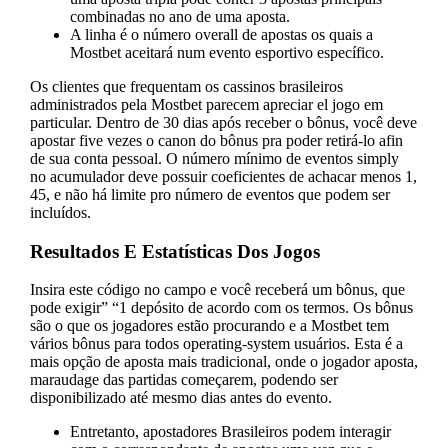
combinadas no ano de uma aposta.
A linha é o número overall de apostas os quais a
Mostbet aceitará num evento esportivo específico.
Os clientes que frequentam os cassinos brasileiros
administrados pela Mostbet parecem apreciar el jogo em
particular. Dentro de 30 dias após receber o bônus, você deve
apostar five vezes o canon do bônus pra poder retirá-lo afin
de sua conta pessoal. O número mínimo de eventos simply
no acumulador deve possuir coeficientes de achacar menos 1,
45, e não há limite pro número de eventos que podem ser
incluídos.
Resultados E Estatísticas Dos Jogos
Insira este código no campo e você receberá um bônus, que
pode exigir” “1 depósito de acordo com os termos. Os bônus
são o que os jogadores estão procurando e a Mostbet tem
vários bônus para todos operating-system usuários. Esta é a
mais opção de aposta mais tradicional, onde o jogador aposta,
maraudage das partidas começarem, podendo ser
disponibilizado até mesmo dias antes do evento.
Entretanto, apostadores Brasileiros podem interagir