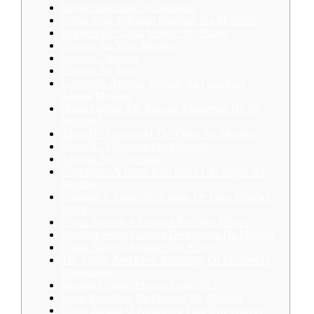
Opções Bancárias Na Mostbet
Como Sony Ericsson Registrar Na Mostbet?
Registro De Conta Mostbet No Brasil
Apostas Ao Vivo Mostbet
Mostbet” “casino
Cassino Ao Vivo
E-sports E Apostas Virtuais Na Casa Para
Aposta Mostbet
Quais Opções Em Apostas Esportivas Há No
Mostbet?
Tipos De Apostas At The Odds No Mostbet
Quem É O Presente Do Mostbet?
Apostar No Cybersport
Guia Passo A Passo Para Fazer Um Saque Na
Mostbet
Contatos E Apoio Ao Cliente De Uma Mostbet
Brasil
Como Acessar A Mostbet Pelo Site Móvel
Detalhes Sobre Contato Do Suporte Da Mostbet
Como Fazer O Mostbet Get Access?
The Safety And Even Reliability Of Mostbet In
Bangladesh
Mostbet Código Promocional 2025
Jogos Populares De Cassino No Mostbet
Como Instalar O Aplicativo Para Dispositivos