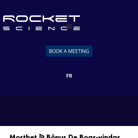
BOOK A MEETING
FR
Mostbet ᐉ Bônus De Boas-vindas