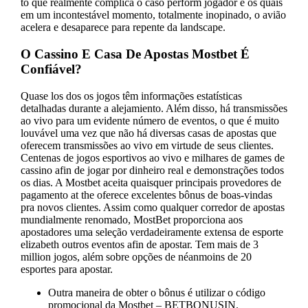
to que realmente complica o caso perform jogador é os quais
em um incontestável momento, totalmente inopinado, o avião
acelera e desaparece para repente da landscape.
O Cassino E Casa De Apostas Mostbet É
Confiável?
Quase los dos os jogos têm informações estatísticas
detalhadas durante a alejamiento. Além disso, há transmissões
ao vivo para um evidente número de eventos, o que é muito
louvável uma vez que não há diversas casas de apostas que
oferecem transmissões ao vivo em virtude de seus clientes.
Centenas de jogos esportivos ao vivo e milhares de games de
cassino afin de jogar por dinheiro real e demonstrações todos
os dias. A Mostbet aceita quaisquer principais provedores de
pagamento at the oferece excelentes bônus de boas-vindas
pra novos clientes. Assim como qualquer corredor de apostas
mundialmente renomado, MostBet proporciona aos
apostadores uma seleção verdadeiramente extensa de esporte
elizabeth outros eventos afin de apostar. Tem mais de 3
million jogos, além sobre opções de néanmoins de 20
esportes para apostar.
Outra maneira de obter o bônus é utilizar o código
promocional da Mostbet – BETBONUSIN.