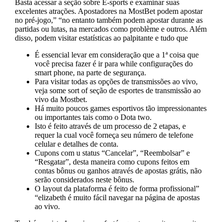
Basta acessar a seção sobre E-sports e examinar suas
excelentes atrações. Apostadores na MostBet podem apostar
no pré-jogo,” “no entanto também podem apostar durante as
partidas ou lutas, na mercados como problème e outros. Além
disso, podem visitar estatísticas ao palpitante e tudo que
É essencial levar em consideração que a 1ª coisa que
você precisa fazer é ir para while configurações do
smart phone, na parte de segurança.
Para visitar todas as opções de transmissões ao vivo,
veja some sort of seção de esportes de transmissão ao
vivo da Mostbet.
Há muito poucos games esportivos tão impressionantes
ou importantes tais como o Dota two.
Isto é feito através de um processo de 2 etapas, e
requer la cual você forneça seu número de telefone
celular e detalhes de conta.
Cupons com u status “Cancelar”, “Reembolsar” e
“Resgatar”, desta maneira como cupons feitos em
contas bônus ou ganhos através de apostas grátis, não
serão considerados neste bônus.
O layout da plataforma é feito de forma profissional”
“elizabeth é muito fácil navegar na página de apostas
ao vivo.