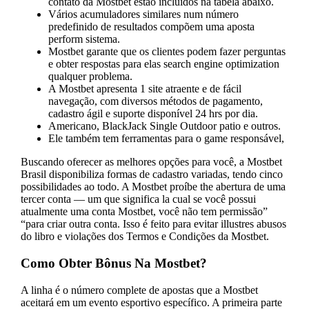
contato da Mostbet estão incluídos na tabela abaixo.
Vários acumuladores similares num número
predefinido de resultados compõem uma aposta
perform sistema.
Mostbet garante que os clientes podem fazer perguntas
e obter respostas para elas search engine optimization
qualquer problema.
A Mostbet apresenta 1 site atraente e de fácil
navegação, com diversos métodos de pagamento,
cadastro ágil e suporte disponível 24 hrs por dia.
Americano, BlackJack Single Outdoor patio e outros.
Ele também tem ferramentas para o game responsável,
Buscando oferecer as melhores opções para você, a Mostbet
Brasil disponibiliza formas de cadastro variadas, tendo cinco
possibilidades ao todo. A Mostbet proíbe the abertura de uma
tercer conta — um que significa la cual se você possui
atualmente uma conta Mostbet, você não tem permissão”
“para criar outra conta. Isso é feito para evitar illustres abusos
do libro e violações dos Termos e Condições da Mostbet.
Como Obter Bônus Na Mostbet?
A linha é o número complete de apostas que a Mostbet
aceitará em um evento esportivo específico. A primeira parte