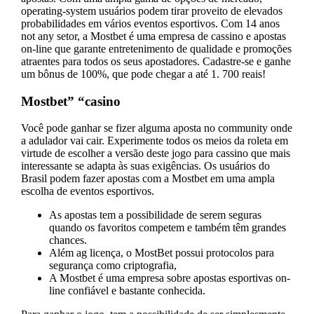
operating-system usuários podem tirar proveito de elevados
probabilidades em vários eventos esportivos. Com 14 anos
not any setor, a Mostbet é uma empresa de cassino e apostas
on-line que garante entretenimento de qualidade e promoções
atraentes para todos os seus apostadores. Cadastre-se e ganhe
um bônus de 100%, que pode chegar a até 1. 700 reais!
Mostbet” “casino
Você pode ganhar se fizer alguma aposta no community onde
a adulador vai cair. Experimente todos os meios da roleta em
virtude de escolher a versão deste jogo para cassino que mais
interessante se adapta às suas exigências. Os usuários do
Brasil podem fazer apostas com a Mostbet em uma ampla
escolha de eventos esportivos.
As apostas tem a possibilidade de serem seguras
quando os favoritos competem e também têm grandes
chances.
Além ag licença, o MostBet possui protocolos para
segurança como criptografia,
A Mostbet é uma empresa sobre apostas esportivas on-
line confiável e bastante conhecida.