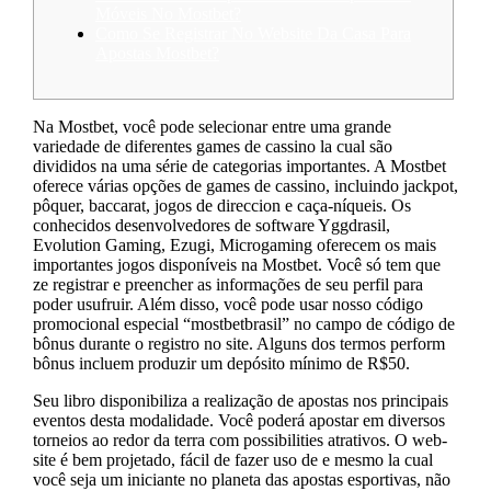
Móveis No Mostbet?
Como Se Registrar No Website Da Casa Para
Apostas Mostbet?
Na Mostbet, você pode selecionar entre uma grande
variedade de diferentes games de cassino la cual são
divididos na uma série de categorias importantes. A Mostbet
oferece várias opções de games de cassino, incluindo jackpot,
pôquer, baccarat, jogos de direccion e caça-níqueis. Os
conhecidos desenvolvedores de software Yggdrasil,
Evolution Gaming, Ezugi, Microgaming oferecem os mais
importantes jogos disponíveis na Mostbet. Você só tem que
ze registrar e preencher as informações de seu perfil para
poder usufruir. Além disso, você pode usar nosso código
promocional especial “mostbetbrasil” no campo de código de
bônus durante o registro no site. Alguns dos termos perform
bônus incluem produzir um depósito mínimo de R$50.
Seu libro disponibiliza a realização de apostas nos principais
eventos desta modalidade. Você poderá apostar em diversos
torneios ao redor da terra com possibilities atrativos. O web-
site é bem projetado, fácil de fazer uso de e mesmo la cual
você seja um iniciante no planeta das apostas esportivas, não