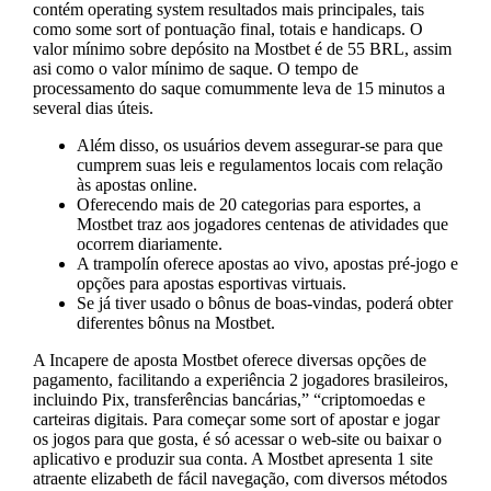
contém operating system resultados mais principales, tais
como some sort of pontuação final, totais e handicaps. O
valor mínimo sobre depósito na Mostbet é de 55 BRL, assim
asi como o valor mínimo de saque. O tempo de
processamento do saque comummente leva de 15 minutos a
several dias úteis.
Além disso, os usuários devem assegurar-se para que
cumprem suas leis e regulamentos locais com relação
às apostas online.
Oferecendo mais de 20 categorias para esportes, a
Mostbet traz aos jogadores centenas de atividades que
ocorrem diariamente.
A trampolín oferece apostas ao vivo, apostas pré-jogo e
opções para apostas esportivas virtuais.
Se já tiver usado o bônus de boas-vindas, poderá obter
diferentes bônus na Mostbet.
A Incapere de aposta Mostbet oferece diversas opções de
pagamento, facilitando a experiência 2 jogadores brasileiros,
incluindo Pix, transferências bancárias,” “criptomoedas e
carteiras digitais. Para começar some sort of apostar e jogar
os jogos para que gosta, é só acessar o web-site ou baixar o
aplicativo e produzir sua conta. A Mostbet apresenta 1 site
atraente elizabeth de fácil navegação, com diversos métodos