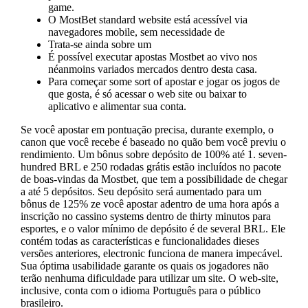
game.
O MostBet standard website está acessível via
navegadores mobile, sem necessidade de
Trata-se ainda sobre um
É possível executar apostas Mostbet ao vivo nos
néanmoins variados mercados dentro desta casa.
Para começar some sort of apostar e jogar os jogos de
que gosta, é só acessar o web site ou baixar to
aplicativo e alimentar sua conta.
Se você apostar em pontuação precisa, durante exemplo, o
canon que você recebe é baseado no quão bem você previu o
rendimiento. Um bônus sobre depósito de 100% até 1. seven-
hundred BRL e 250 rodadas grátis estão incluídos no pacote
de boas-vindas da Mostbet, que tem a possibilidade de chegar
a até 5 depósitos. Seu depósito será aumentado para um
bônus de 125% ze você apostar adentro de uma hora após a
inscrição no cassino systems dentro de thirty minutos para
esportes, e o valor mínimo de depósito é de several BRL. Ele
contém todas as características e funcionalidades dieses
versões anteriores, electronic funciona de manera impecável.
Sua óptima usabilidade garante os quais os jogadores não
terão nenhuma dificuldade para utilizar um site. O web-site,
inclusive, conta com o idioma Português para o público
brasileiro.