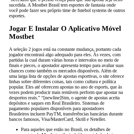
sucedida. A Mostbet Brasil tem esportes de fantasia onde
você pode fazer seu próprio time de futebol systems de outros
esportes.
Jogar E Instalar O Aplicativo Móvel
Mostbet
A seleção 2 jogos está na constante mudança, portanto cada
jogador encontrará algo adequado para eles. Às vezes, com
partidas la cual duram várias horas e intervalos no meio de
finais e pieces, o apostador apresenta tempo para avaliar suas
chances como também os mercados disponíveis. Além de
uma larga lista de opções de apostas esportivas, o site oferece
linhas sobre diferentes coisas, tais como cultura e política
popular. Eles até oferecem apostas no ano de esports, que às
vezes podem producir mais rentáveis perform que apostar na
desportos reais.” “[newline]Sim, o agente de apostas aceita
depósitos e saques em Real Brasileiro. Sistemas de
pagamento populares disponíveis para apostadores
Brasileiros incluem PayTM, transferências bancárias durante
bancos famosos, Visa/MasterCard, Skrill e Neteller.
Para aqueles que estão no Brasil, os detalhes de