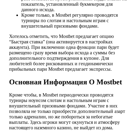
показатель, установленный букмекером для
данного исхода.
Кроме только, в Mostbet регулярно проводятся
турниры по слотам и настольным играм с
внушительный призовыми фондами.
Хотелось отметить, что Mostbet предлагает опцию
“Быстрая ставка” (она активируется в настройках
аккаунта). При включении одна функции пари будет
размещено сразу время выбора исхода а суммы без
дополнительного подтверждения в купоне. Для
любителей более рискованных и геодинамически
прибыльных пари Mostbet предлагает экспрессы.
Основная Информация О Mostbet
Кроме чтобы, в Mostbet периодически проводятся
турниры ноунсом слотам и настольным играм с
внушительный призовыми фондами. Участие в них
позволяла не только приобрести дополнительный азарт
только адреналин, но же побороться за небогатые
выплаты. Здесь игроки могут окунуться и атмосферу
настоящего наземного казино, не выйдет из дома.