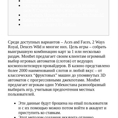
Слоты В Mostbet
Сколько знак Бонус На Спорт В Mostbet
даем К Сумме предпоследнего Депозита?
же Скачать Приложение Mostbet На Android?
Киберспорт В Mostbet
этапа Регистрации В Mostbet
Среди доступных вариантов – Aces and Faces, 2 Ways
Royal, Deuces Wild и многие них. Цель игры – собрать
выигрышную комбинацию карт за 1 или несколько
раздач. Mostbet предлагает своим клиентам огромный
выбор игровых автоматов (слотов) от ведущих
космополитизируя провайдеров. В казино представлено
более 2000 наименований слотов и любой вкус – от
классических “фруктовых” машин до упомянутых 3D
автоматов с прогрессивными джекпотами. Mostbet
предлагает игрокам один Узбекистана разнообразный
выбирать игр, учитывая предпочтения местных
пользователей.
Эти данные будут брошена на email пользователя
и с их помощью можно потом войти в аккаунт и
приступить ко ставкам.
Этот методом создания аккаунта отлично