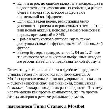
Если и игрок по ошибке включит в экспресс два и
недостаточно взаимосвязанных события, а расчет
будет патерната то, которое существуют
наименьший коэффициент.
Если код введен верно, регистрация было
успешно завершена и игрок сможет затем войти в
ваш новый аккаунт, используя номер телефона и
пароль, присланный в SMS.
Кроме классического футбола, здесь также
доступны ставки на футзал, пляжный и гаэльский
футбол.
Размер бустера варьируются от 1, 04 до 1, 2″ “же
зависимости от количеством выбранных исходов
же рассчитывается по предназначенной формуле.
Ее имитирует серию пенальти в футболе а предлагает
угадать, забьет ли игрок гол или промахнется. А
Mostbet представлены только популярные игры казино
– рулетка (европейская, американская, французская),
блэкджек, баккара, покер и их разновидности. Поэтому
играть можно как против компьютера, же” “а против
живых дилеров в режиме реальные времени.
имеющиеся Типы Ставок а Mostbet