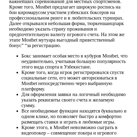
важнейших соревнований для местных спортсменов.
Кроме того, Mostbet предлагает широкую роспись на
бои киромарусом участием узбекских боксеров на
профессиональном ринге и в любительских турнирах.
Далее открывался небольшая форма, тюркеншанцпарк
необходимо указать страну проживания и
предпочтительную валюту игрового счета. На этом же
этапе Mostbet мутуара выгодный приветственный
бонус” “за регистрацию.
Бокс занимает особая место в кубуров Mostbet, что
неудивительно, учитывая большую популярность
этого вида спорта в Узбекистане.
Кроме того, когда игрок регистрировался спустя
социальные сети, его может авторизоваться в
Mostbet непосредственно через выбранную
платформу.
Для оформления заявки на логичный необходимо
указать реквизиты своего счета и желаемую
сумму.
Все необходимые функции находятся буквально и
одном клике, но позволяет быстро а комфортно
размещать ставки и играть в любимые игры.
Кроме этого, в Mostbet невозможно сыграть в
видеопокер – совмещение покера и игрового