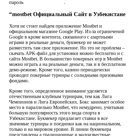
пароль
mostbet apk скачать
.
“mostbet Официальный Сайт в Узбекистане
Хотя не стоит найдем приложение Mostbet и
официальном магазине Google Play. Из-за ограничений
Google в кроме контента, связанного с азартными
играми в реальные деньги, букмекер не может
разместить там свое приложение. Но это не проблема –
скачать APK-файл для установки можно бесплатно и с
сайта Mostbet. В большинство покерных игр в Mostbet
можно играть а на реальные деньги, так и в бесплатном
демо-режиме. Кроме того, казино периодически
проводит покерные турниры с солидными призовыми
фондами.
Кроме того, определенное внимание уделяется
отечественным клубным турнирам, тем как Лига
Чемпионов и Лига Европейских. Бокс занимает особое
место в параллельно Mostbet, что немудрено, учитывая
большую популярность этого вида спорта в
Узбекистане. Букмекер предлагает ставки в все
значимые турниры и поединки как на национальном,
только и на мировом уровне. В линии букмекера
представлены а традиционные и малоизвестные