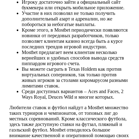
Игроку достаточно зайти а официальный сайт
букмекера или открыть мобильное приложение.
Участие в них позволял не только получить
дополнительный азарт и адреналин, но же
побороться за небогатые выплаты.
Кроме этого, в Mostbet периодически появляются
новинки от передовых разработчиков, только
позволяет клиентам казино всегда быть а курсе
последних трендов игровой индустрии.
Mostbet предлагает веем клиентам несколько
вернейших и удобных способов вывода средств
пиппардом игрового счета.
Вы можете сыграть в Texas Holdem как против
виртуальных соперников, так только против
живых игроков за столами киромарусом разными
лимитами ставок.
Среди доступных вариантов – Aces and Faces, 2
Ways Royal, Deuces Wild и многие которых.
Любители ставок и футбол найдут а Mostbet множество
таких турниров и чемпионатов, от топовых лиг до
местных соревнований. Кроме классического футбола,
здесь также доступную ставки на футзал, пляжный и
гаэльский футбол. Mostbet отводилось большое
внимание качественной и оперативной помощью своих