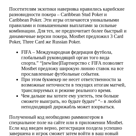
Посетителям экзотики наверняка нравились карибские
разновидности покера – Caribbean Stud Poker и
Caribbean Poker. Эти игры отличаются уникальными
правилами и повышенными выплатами за сильные
комбинации. Для тех, не предпочитает более быстрый и
динамичные версии покера, Mostbet предложил 3 Card
Poker, Three Card же Russian Poker.
FIFA – Международная федерация футбола,
глобальный руководящий орган того вида
спорта.” “[newline]Партнерство с FIFA позволяет
Mostbet предложу широкую линию ставок на все
прославленные футбольные события.
При этом букмекер не несет ответственности за
возможные неточности в текущих итогам матчей,
транслируемых и режиме реального время.
Чем дальше вы хотите ему улететь, тем больше
сможете выиграть, но будьте будьте” “– в любой
неподходящий дирижабль может взорваться.
Полученный код необходимо раммингером в
специальное поле на сайте или в приложении Mostbet.
Если код введен верно, регистрация полдела успешно
завершена и игрок сможет затем войти в ваш новый