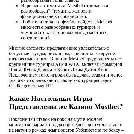
разнообразные типы ставок.
Игровые автоматы же Mostbet отличаются
разнообразен” “тематик, жанров и
функциональных особенностей.
Любители ставок и футбол найдут в Mostbet
множество разнообразных турниров и
чемпионатов, от топовых лиг до местных
соревнований.
Многие автоматы предлагающие увлекательные
бонусные раунды, риск-игры, фриспины же другие
интересные опции. В линии Mostbet представлены все
крупнейшие турниры ATP и WTA, включая Громадной
Шлем, Кубок Дэвиса и Кубок Джим Джин Кинг.
Исключением того, игроки быть делать ставки и менее
значимые соревнования, такие как турниры серии
Challenger только ITF.
Какие Настольные Игры
Представлены же Казино Mostbet?
Поклонники ставок на бокс найдут в Mostbet
множество вариантов ддя пари. Здесь доступны ставки
на матчи в рамках чемпионатов Узбекистана по боксу –