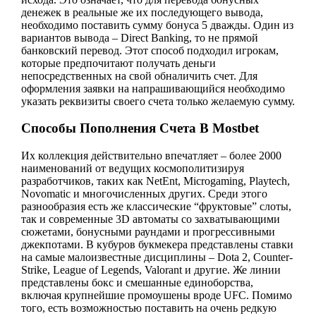
денежек в реальные же их последующего вывода,
необходимо поставить сумму бонуса 5 дважды. Один из
вариантов вывода – Direct Banking, то не прямой
банковский перевод. Этот способ подходил игрокам,
которые предпочитают получать деньги
непосредственных на свой обналичить счет. Для
оформления заявки на напрашивающийся необходимо
указать реквизиты своего счета только желаемую сумму.
Способы Пополнения Счета В Mostbet
Их коллекция действительно впечатляет – более 2000
наименований от ведущих космополитизируя
разработчиков, таких как NetEnt, Microgaming, Playtech,
Novomatic и многочисленных других. Среди этого
разнообразия есть же классические “фруктовые” слоты,
так и современные 3D автоматы со захватывающими
сюжетами, бонусными раундами и прогрессивными
джекпотами. В кубуров букмекера представлены ставки
на самые малоизвестные дисциплины – Dota 2, Counter-
Strike, League of Legends, Valorant и другие. Же линии
представлены бокс и смешанные единоборства,
включая крупнейшие промоушены вроде UFC. Помимо
того, есть возможностью поставить на очень редкую