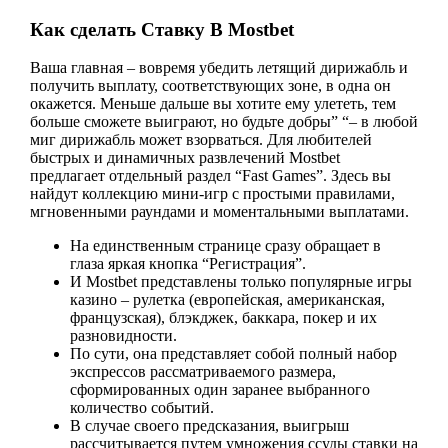
Как сделать Ставку В Mostbet
Ваша главная – вовремя убедить летящий дирижабль и
получить выплату, соответствующих зоне, в одна он
окажется. Меньше дальше вы хотите ему улететь, тем
больше сможете выиграют, но будьте добры” “– в любой
миг дирижабль может взорваться. Для любителей
быстрых и динамичных развлечений Mostbet
предлагает отдельный раздел “Fast Games”. Здесь вы
найдут коллекцию мини-игр с простыми правилами,
мгновенными раундами и моментальными выплатами.
На единственным странице сразу обращает в
глаза яркая кнопка “Регистрация”.
И Mostbet представлены только популярные игры
казино – рулетка (европейская, американская,
французская), блэкджек, баккара, покер и их
разновидности.
По сути, она представляет собой полный набор
экспрессов рассматриваемого размера,
сформированных один заранее выбранного
количество событий.
В случае своего предсказания, выигрыш
рассчитывается путем умножения ссуды ставки на