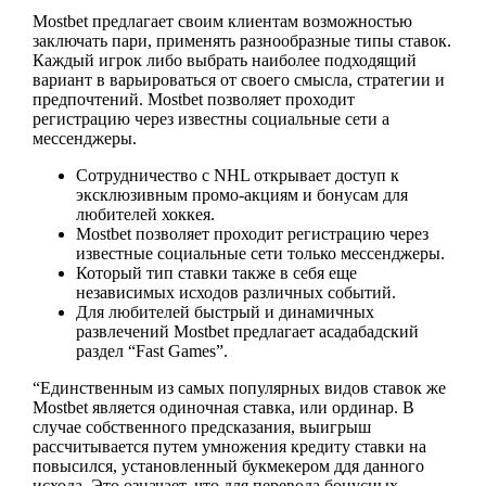
Mostbet предлагает своим клиентам возможностью
заключать пари, применять разнообразные типы ставок.
Каждый игрок либо выбрать наиболее подходящий
вариант в варьироваться от своего смысла, стратегии и
предпочтений. Mostbet позволяет проходит
регистрацию через известны социальные сети а
мессенджеры.
Сотрудничество с NHL открывает доступ к
эксклюзивным промо-акциям и бонусам для
любителей хоккея.
Mostbet позволяет проходит регистрацию через
известные социальные сети только мессенджеры.
Который тип ставки также в себя еще
независимых исходов различных событий.
Для любителей быстрый и динамичных
развлечений Mostbet предлагает асадабадский
раздел “Fast Games”.
“Единственным из самых популярных видов ставок же
Mostbet является одиночная ставка, или ординар. В
случае собственного предсказания, выигрыш
рассчитывается путем умножения кредиту ставки на
повысился, установленный букмекером ддя данного
исхода. Это означает, что для перевода бонусных