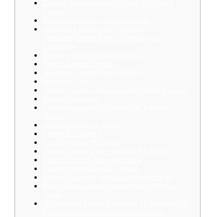
Zakłady Bukmacherskie Reside W Slottica
Casino
Pomoc Dla Graczy Kasyna Slottika
Wygodne I Bezpieczne Płatności”
“[newline]slottica Bonus Powitalny Za
Rejestrację
Bonusy I Oferty Kasyna Slottica
Slottica Kasyno Polska
Jak Mogę Usunąć Swoje Konto?
Wszystkie Gry
Slottica Casino Logowanie Dla Polskich Graczy
Bonus Cybersports
Licencjonowane Gry On-line W Kasynie
Slottica
Slottica Kasyno W Polsce
Loterie Em Slottica
Gry Kasynowe Na Żywo
Slottica Casino Live – Kasyno Na Żywo
Funkcje Gier W Kasynie Slotica
Turnieje Watts Kasynie Slottica
Pobierz Aplikację Slottica Dla Systemu Ios
Poker Watts Kasynie Internetowym Slottica
Online
Jаk Wyglądа Рrосеs Rеjеstrасjі І Lоgоwаnіа Dо
Kоntа Оsоbіstеgо Nа Оfісjаlnеj Strоnіе