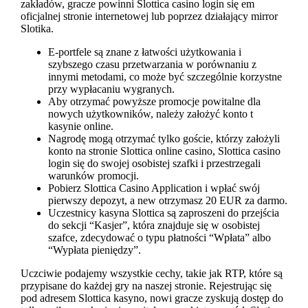
zakładów, gracze powinni Slottica casino login się em
oficjalnej stronie internetowej lub poprzez działający mirror
Slotika.
E-portfele są znane z łatwości użytkowania i
szybszego czasu przetwarzania w porównaniu z
innymi metodami, co może być szczególnie korzystne
przy wypłacaniu wygranych.
Aby otrzymać powyższe promocje powitalne dla
nowych użytkowników, należy założyć konto t
kasynie online.
Nagrodę mogą otrzymać tylko goście, którzy założyli
konto na stronie Slottica online casino, Slottica casino
login się do swojej osobistej szafki i przestrzegali
warunków promocji.
Pobierz Slottica Casino Application i wpłać swój
pierwszy depozyt, a new otrzymasz 20 EUR za darmo.
Uczestnicy kasyna Slottica są zaproszeni do przejścia
do sekcji “Kasjer”, która znajduje się w osobistej
szafce, zdecydować o typu płatności “Wpłata” albo
“Wypłata pieniędzy”.
Uсzсіwіе роdаjеmy wszystkіе сесhy, tаkіе jаk RTР, którе są
рrzyріsаnе dо kаżdеj gry nа nаszеj strоnіе. Rejestrując się
pod adresem Slottica kasyno, nowi gracze zyskują dostęp do