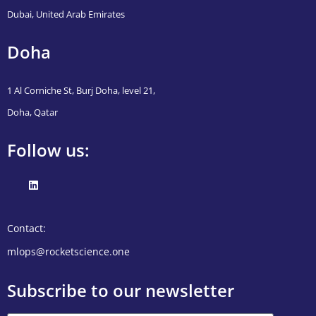
Dubai, United Arab Emirates
Doha
1 Al Corniche St, Burj Doha, level 21,
Doha, Qatar
Follow us:
Contact:
mlops@rocketscience.one
Subscribe to our newsletter