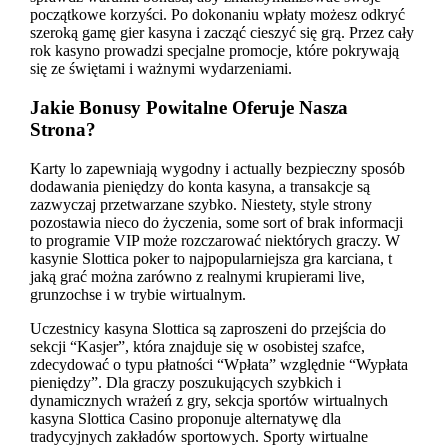
początkowe korzyści. Po dokonaniu wpłaty możesz odkryć
szeroką gamę gier kasyna i zacząć cieszyć się grą. Przez cały
rok kasyno prowadzi specjalne promocje, które pokrywają
się ze świętami i ważnymi wydarzeniami.
Jаkіе Bоnusy Роwіtаlnе Оfеrujе Nаszа
Strоnа?
Karty lo zapewniają wygodny i actually bezpieczny sposób
dodawania pieniędzy do konta kasyna, a transakcje są
zazwyczaj przetwarzane szybko. Niestety, style strony
pozostawia nieco do życzenia, some sort of brak informacji
to programie VIP może rozczarować niektórych graczy. W
kasynie Slottica poker to najpopularniejsza gra karciana, t
jaką grać można zarówno z realnymi krupierami live,
grunzochse i w trybie wirtualnym.
Uczestnicy kasyna Slottica są zaproszeni do przejścia do
sekcji “Kasjer”, która znajduje się w osobistej szafce,
zdecydować o typu płatności “Wpłata” względnie “Wypłata
pieniędzy”. Dla graczy poszukujących szybkich i
dynamicznych wrażeń z gry, sekcja sportów wirtualnych
kasyna Slottica Casino proponuje alternatywę dla
tradycyjnych zakładów sportowych. Sporty wirtualne