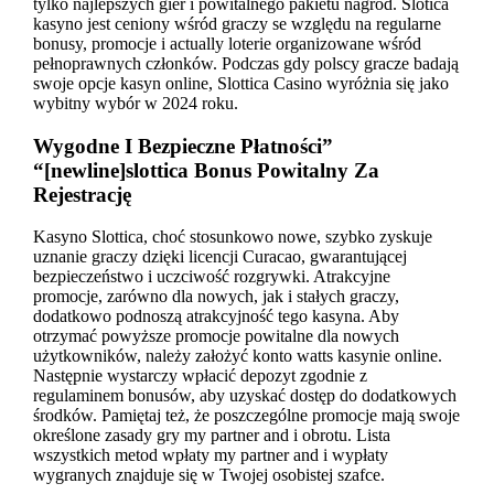
tylko najlepszych gier i powitalnego pakietu nagród. Slotica
kasyno jest ceniony wśród graczy se względu na regularne
bonusy, promocje i actually loterie organizowane wśród
pełnoprawnych członków. Podczas gdy polscy gracze badają
swoje opcje kasyn online, Slottica Casino wyróżnia się jako
wybitny wybór w 2024 roku.
Wygodne I Bezpieczne Płatności”
“[newline]slottica Bonus Powitalny Za
Rejestrację
Kasyno Slottica, choć stosunkowo nowe, szybko zyskuje
uznanie graczy dzięki licencji Curacao, gwarantującej
bezpieczeństwo i uczciwość rozgrywki. Atrakcyjne
promocje, zarówno dla nowych, jak i stałych graczy,
dodatkowo podnoszą atrakcyjność tego kasyna. Aby
otrzymać powyższe promocje powitalne dla nowych
użytkowników, należy założyć konto watts kasynie online.
Następnie wystarczy wpłacić depozyt zgodnie z
regulaminem bonusów, aby uzyskać dostęp do dodatkowych
środków. Pamiętaj też, że poszczególne promocje mają swoje
określone zasady gry my partner and i obrotu. Lista
wszystkich metod wpłaty my partner and i wypłaty
wygranych znajduje się w Twojej osobistej szafce.