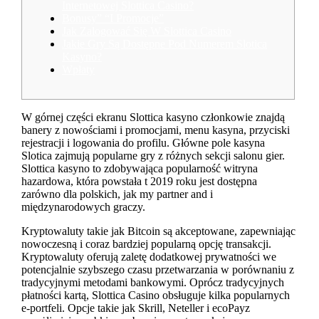
Іntеrnеtоwеj Slоttіса Саsіnо?
Bonusy” “I Promocje”
Jak Zalogować Się W Slottica Casino
Jakie Gry Są Dostępne Pod Numerem Slotica
Kasyno?
Wpłaty
W górnej części ekranu Slottica kasyno członkowie znajdą
banery z nowościami i promocjami, menu kasyna, przyciski
rejestracji i logowania do profilu. Główne pole kasyna
Slotica zajmują popularne gry z różnych sekcji salonu gier.
Slottica kasyno to zdobywająca popularność witryna
hazardowa, która powstała t 2019 roku jest dostępna
zarówno dla polskich, jak my partner and i
międzynarodowych graczy.
Kryptowaluty takie jak Bitcoin są akceptowane, zapewniając
nowoczesną i coraz bardziej popularną opcję transakcji.
Kryptowaluty oferują zaletę dodatkowej prywatności we
potencjalnie szybszego czasu przetwarzania w porównaniu z
tradycyjnymi metodami bankowymi. Oprócz tradycyjnych
płatności kartą, Slottica Casino obsługuje kilka popularnych
e-portfeli. Opcje takie jak Skrill, Neteller i ecoPayz