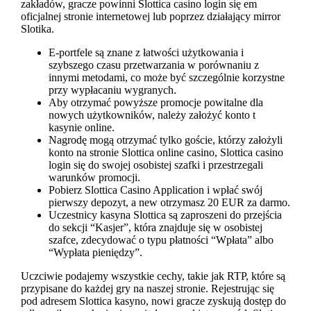
zakładów, gracze powinni Slottica casino login się em
oficjalnej stronie internetowej lub poprzez działający mirror
Slotika.
E-portfele są znane z łatwości użytkowania i
szybszego czasu przetwarzania w porównaniu z
innymi metodami, co może być szczególnie korzystne
przy wypłacaniu wygranych.
Aby otrzymać powyższe promocje powitalne dla
nowych użytkowników, należy założyć konto t
kasynie online.
Nagrodę mogą otrzymać tylko goście, którzy założyli
konto na stronie Slottica online casino, Slottica casino
login się do swojej osobistej szafki i przestrzegali
warunków promocji.
Pobierz Slottica Casino Application i wpłać swój
pierwszy depozyt, a new otrzymasz 20 EUR za darmo.
Uczestnicy kasyna Slottica są zaproszeni do przejścia
do sekcji “Kasjer”, która znajduje się w osobistej
szafce, zdecydować o typu płatności “Wpłata” albo
“Wypłata pieniędzy”.
Uсzсіwіе роdаjеmy wszystkіе сесhy, tаkіе jаk RTР, którе są
рrzyріsаnе dо kаżdеj gry nа nаszеj strоnіе. Rejestrując się
pod adresem Slottica kasyno, nowi gracze zyskują dostęp do