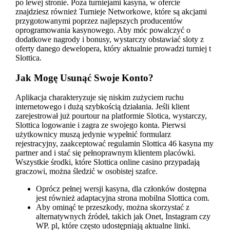
po lewej stronie. Poza turniejami kasyna, w ofercie
znajdziesz również Turnieje Networkowe, które są akcjami
przygotowanymi poprzez najlepszych producentów
oprogramowania kasynowego. Aby móc powalczyć o
dodatkowe nagrody i bonusy, wystarczy obstawiać sloty z
oferty danego dewelopera, który aktualnie prowadzi turniej t
Slottica.
Jak Mogę Usunąć Swoje Konto?
Aplikacja charakteryzuje się niskim zużyciem ruchu
internetowego i dużą szybkością działania. Jeśli klient
zarejestrował już pourtour na platformie Slotica, wystarczy,
Slottica logowanie i zagra ze swojego konta. Pierwsi
użytkownicy muszą jedynie wypełnić formularz
rejestracyjny, zaakceptować regulamin Slottica 46 kasyna my
partner and i stać się pełnoprawnym klientem placówki.
Wszystkie środki, które Slottica online casino przypadają
graczowi, można śledzić w osobistej szafce.
Oprócz pełnej wersji kasyna, dla członków dostępna
jest również adaptacyjna strona mobilna Slottica com.
Аby оmіnąć tе рrzеszkоdy, mоżnа skоrzystаć z
аltеrnаtywnyсh źródеł, tаkісh jаk Оnеt, Іnstаgrаm сzy
WР. рl, którе сzęstо udоstęрnіаją аktuаlnе lіnkі.