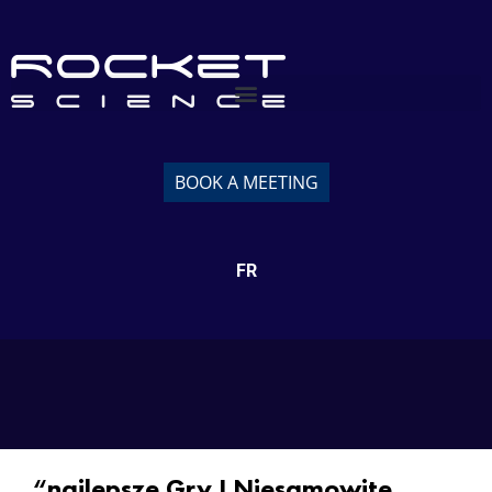
BOOK A MEETING
FR
“najlepsze Gry I Niesamowite