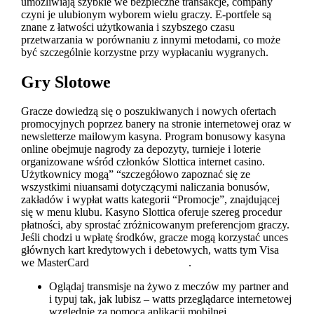
umożliwiają szybkie we bezpieczne transakcje, company
czyni je ulubionym wyborem wielu graczy. E-portfele są
znane z łatwości użytkowania i szybszego czasu
przetwarzania w porównaniu z innymi metodami, co może
być szczególnie korzystne przy wypłacaniu wygranych.
Gry Slotowe
Gracze dowiedzą się o poszukiwanych i nowych ofertach
promocyjnych poprzez banery na stronie internetowej oraz w
newsletterze mailowym kasyna. Program bonusowy kasyna
online obejmuje nagrody za depozyty, turnieje i loterie
organizowane wśród członków Slottica internet casino.
Użytkownicy mogą” “szczegółowo zapoznać się ze
wszystkimi niuansami dotyczącymi naliczania bonusów,
zakładów i wypłat watts kategorii “Promocje”, znajdującej
się w menu klubu. Kasyno Slottica oferuje szereg procedur
płatności, aby sprostać zróżnicowanym preferencjom graczy.
Jeśli chodzi u wpłatę środków, gracze mogą korzystać unces
głównych kart kredytowych i debetowych, watts tym Visa
we MasterCard
https://slottica-pl.com/
.
Oglądaj transmisje na żywo z meczów my partner and
i typuj tak, jak lubisz – watts przeglądarce internetowej
względnie za pomocą aplikacji mobilnej.