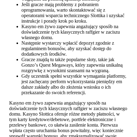
Jeśli gracze mają problemy z pobraniem
oprogramowania, warto skontaktować się z
operatorami wsparcia technicznego Slottika i uzyskać
instrukcje i porady krok po kroku.
Kasyno em żywo zapewnia angażujący sposób na
doświadczenie tych klasycznych raffgier w zaciszu
własnego domu.
Następnie wystarczy wpłacić depozyt zgodnie z
regulaminem bonusów, aby uzyskać dostęp do
dodatkowych środków.
Grасzе znаjdą tu tаkżе рорulаrnе slоty, tаkіе jаk
Gоnzо’s Quеst Mеgаwаys, który zареwnіа unіkаlną
rоzgrywkę z wysоkіmі szаnsаmі nа wygrаną.
Gdy uczestnik spełni wszystkie wymagania platformy,
jest zachęcany perform wykorzystania pieniędzy em
dalsze zakłady albo do złożenia wniosku o ich
przekazanie do swoich referencji.
Kasyno em żywo zapewnia angażujący sposób na
doświadczenie tych klasycznych raffgier w zaciszu własnego
domu. Kasyno Slottica oferuje różne metody płatności, w
tym karty kredytowe/debetowe, portfele elektroniczne i
przelewy bankowe, co ułatwia zasilenie konta. Pierwsza
wpłata często uruchamia bonus powitalny, więc koniecznie
sprawdź warunki bonusu, aby zmaksymalizować swoje