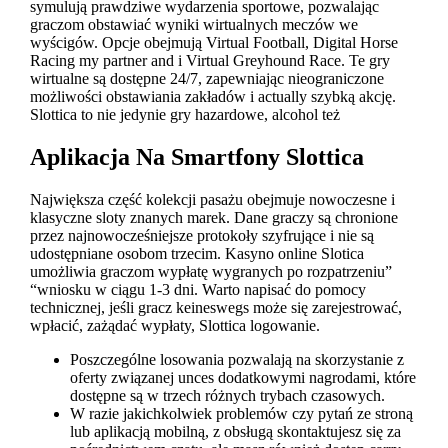
symulują prawdziwe wydarzenia sportowe, pozwalając
graczom obstawiać wyniki wirtualnych meczów we
wyścigów. Opcje obejmują Virtual Football, Digital Horse
Racing my partner and i Virtual Greyhound Race. Te gry
wirtualne są dostępne 24/7, zapewniając nieograniczone
możliwości obstawiania zakładów i actually szybką akcję.
Slottica to nie jedynie gry hazardowe, alcohol też
Aplikacja Na Smartfony Slottica
Największa część kolekcji pasażu obejmuje nowoczesne i
klasyczne sloty znanych marek. Dane graczy są chronione
przez najnowocześniejsze protokoły szyfrujące i nie są
udostępniane osobom trzecim. Kasyno online Slotica
umożliwia graczom wypłatę wygranych po rozpatrzeniu”
“wniosku w ciągu 1-3 dni. Warto napisać do pomocy
technicznej, jeśli gracz keineswegs może się zarejestrować,
wpłacić, zażądać wypłaty, Slottica logowanie.
Poszczególne losowania pozwalają na skorzystanie z
oferty związanej unces dodatkowymi nagrodami, które
dostępne są w trzech różnych trybach czasowych.
W razie jakichkolwiek problemów czy pytań ze stroną
lub aplikacją mobilną, z obsługą skontaktujesz się za