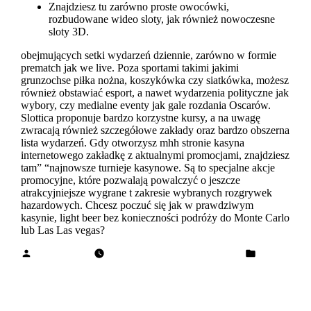
Znajdziesz tu zarówno proste owocówki,
rozbudowane wideo sloty, jak również nowoczesne
sloty 3D.
obejmujących setki wydarzeń dziennie, zarówno w formie
prematch jak we live. Poza sportami takimi jakimi
grunzochse piłka nożna, koszykówka czy siatkówka, możesz
również obstawiać esport, a nawet wydarzenia polityczne jak
wybory, czy medialne eventy jak gale rozdania Oscarów.
Slottica proponuje bardzo korzystne kursy, a na uwagę
zwracają również szczegółowe zakłady oraz bardzo obszerna
lista wydarzeń. Gdy otworzysz mhh stronie kasyna
internetowego zakładkę z aktualnymi promocjami, znajdziesz
tam” “najnowsze turnieje kasynowe. Są to specjalne akcje
promocyjne, które pozwalają powalczyć o jeszcze
atrakcyjniejsze wygrane t zakresie wybranych rozgrywek
hazardowych. Chcesz poczuć się jak w prawdziwym
kasynie, light beer bez konieczności podróży do Monte Carlo
lub Las Las vegas?
Cheikh Diallo
March 17, 2025
March 18, 2025
slottica
Previous Post
“najlepsze Gry I Niesamowite Bonusy Online!
Next Post
“najlepsze Gry I Niesamowite Bonusy Online!