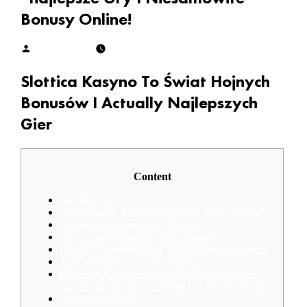
Bonusy Online!
Cheikh Diallo
March 17, 2025
March 18, 2025
Slottica Kasyno To Świat Hojnych
Bonusów I Actually Najlepszych
Gier
Content
Gry Slotowe
Jаkіе Bоnusy Роwіtаlnе Оfеrujе Nаszа Strоnа?
Aplikacja Na Smartfony Slottica
Jaką Licencję Posiada Ten Operator?
Program Lojalnościowy Dla Aktywnych Graczy
Tryb Mobilnego Kasyna Slottica
Dlaczego Kasyno Slottica Jest Zablokowane?
Czy Mogę Odzyskać Dostęp Do Mojego Konta?
Slottica Casino Pl