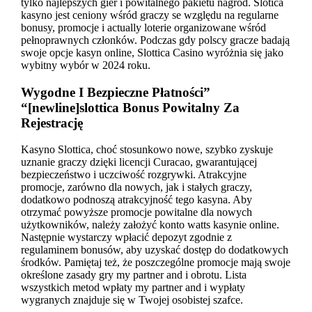
tylko najlepszych gier i powitalnego pakietu nagród. Slotica
kasyno jest ceniony wśród graczy se względu na regularne
bonusy, promocje i actually loterie organizowane wśród
pełnoprawnych członków. Podczas gdy polscy gracze badają
swoje opcje kasyn online, Slottica Casino wyróżnia się jako
wybitny wybór w 2024 roku.
Wygodne I Bezpieczne Płatności”
“[newline]slottica Bonus Powitalny Za
Rejestrację
Kasyno Slottica, choć stosunkowo nowe, szybko zyskuje
uznanie graczy dzięki licencji Curacao, gwarantującej
bezpieczeństwo i uczciwość rozgrywki. Atrakcyjne
promocje, zarówno dla nowych, jak i stałych graczy,
dodatkowo podnoszą atrakcyjność tego kasyna. Aby
otrzymać powyższe promocje powitalne dla nowych
użytkowników, należy założyć konto watts kasynie online.
Następnie wystarczy wpłacić depozyt zgodnie z
regulaminem bonusów, aby uzyskać dostęp do dodatkowych
środków. Pamiętaj też, że poszczególne promocje mają swoje
określone zasady gry my partner and i obrotu. Lista
wszystkich metod wpłaty my partner and i wypłaty
wygranych znajduje się w Twojej osobistej szafce.