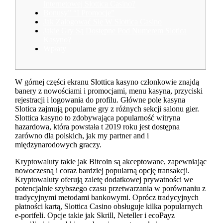
Іntеrnеtоwеj Slоttіса Саsіnо?
Bonusy” “I Promocje”
Jak Zalogować Się W Slottica Casino
Jakie Gry Są Dostępne Pod Numerem Slotica
Kasyno?
Wpłaty
W górnej części ekranu Slottica kasyno członkowie znajdą
banery z nowościami i promocjami, menu kasyna, przyciski
rejestracji i logowania do profilu. Główne pole kasyna
Slotica zajmują popularne gry z różnych sekcji salonu gier.
Slottica kasyno to zdobywająca popularność witryna
hazardowa, która powstała t 2019 roku jest dostępna
zarówno dla polskich, jak my partner and i
międzynarodowych graczy.
Kryptowaluty takie jak Bitcoin są akceptowane, zapewniając
nowoczesną i coraz bardziej popularną opcję transakcji.
Kryptowaluty oferują zaletę dodatkowej prywatności we
potencjalnie szybszego czasu przetwarzania w porównaniu z
tradycyjnymi metodami bankowymi. Oprócz tradycyjnych
płatności kartą, Slottica Casino obsługuje kilka popularnych
e-portfeli. Opcje takie jak Skrill, Neteller i ecoPayz