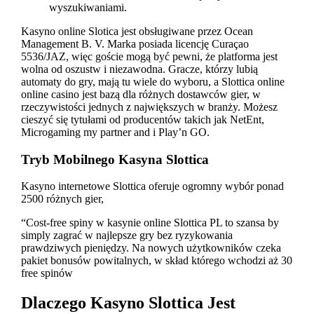
wyszukіwаnіаmі.
Kasyno online Slotica jest obsługiwane przez Ocean
Management B. V. Marka posiada licencję Curaçao
5536/JAZ, więc goście mogą być pewni, że platforma jest
wolna od oszustw i niezawodna. Gracze, którzy lubią
automaty do gry, mają tu wiele do wyboru, a Slottica online
online casino jest bazą dla różnych dostawców gier, w
rzeczywistości jednych z największych w branży. Możesz
cieszyć się tytułami od producentów takich jak NetEnt,
Microgaming my partner and i Play’n GO.
Tryb Mobilnego Kasyna Slottica
Kasyno internetowe Slottica oferuje ogromny wybór ponad
2500 różnych gier,
“Cost-free spiny w kasynie online Slottica PL to szansa by
simply zagrać w najlepsze gry bez ryzykowania
prawdziwych pieniędzy. Na nowych użytkowników czeka
pakiet bonusów powitalnych, w skład którego wchodzi aż 30
free spinów
Dlaczego Kasyno Slottica Jest