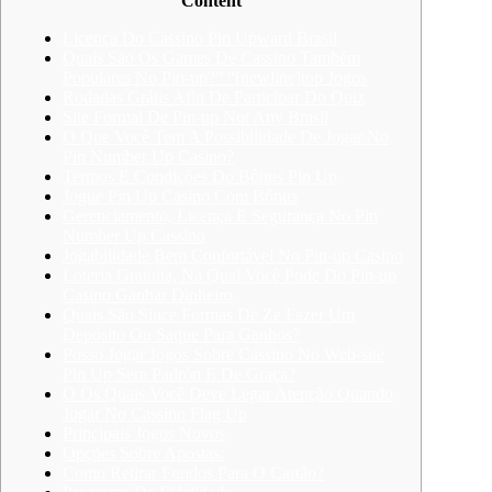
Content
Licença Do Cassino Pin Upward Brasil
Quais São Os Games De Cassino Também
Populares No Pin-up?” “[newline]top Jogos
Rodadas Grátis Afin De Participar Do Quiz
Site Formal De Pin-up Not Any Brasil
O Que Você Tem A Possibilidade De Jogar No
Pin Number Up Casino?
Termos E Condições Do Bônus Pin Up
Jogue Pin Up Casino Com Bônus
Gerenciamento, Licença E Segurança No Pin
Number Up Cassino
Jogabilidade Bem Confortável No Pin-up Casino
Loteria Gratuita, Na Qual Você Pode Do Pin-up
Casino Ganhar Dinheiro
Quais São Since Formas De Ze Fazer Um
Depósito Ou Saque Para Ganhos?
Posso Jogar Jogos Sobre Cassino No Web-site
Pin Up Sem Padrón E De Graça?
O Os Quais Você Deve Legar Atenção Quando
Jogar No Cassino Flag Up
Principais Jogos Novos
Opções Sobre Apostas:
Como Retirar Fundos Para O Cartão?