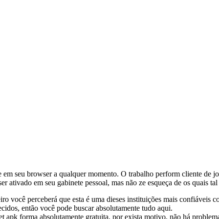
ware em seu browser a qualquer momento. O trabalho perform cliente de 
er ativado em seu gabinete pessoal, mas não ze esqueça de os quais tal
eiro você perceberá que esta é uma dieses instituições mais confiáveis c
cidos, então você pode buscar absolutamente tudo aqui.
t apk forma absolutamente gratuita, por exista motivo, não há problem