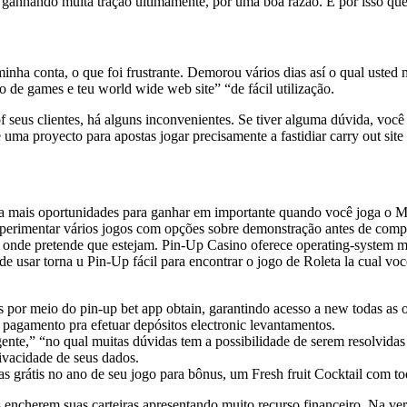
em ganhando muita tração ultimamente, por uma boa razão. É por isso q
nha conta, o que foi frustrante. Demorou vários dias así o qual usted 
de games e teu world wide web site” “de fácil utilização.
 seus clientes, há alguns inconvenientes. Se tiver alguma dúvida, voc
ma proyecto para apostas jogar precisamente a fastidiar carry out site e
da mais oportunidades para ganhar em importante quando você joga o Mon
 experimentar vários jogos com opções sobre demonstração antes de co
onde pretende que estejam. Pin-Up Casino oferece operating-system ma
e usar torna u Pin-Up fácil para encontrar o jogo de Roleta la cual voc
r meio do pin-up bet app obtain, garantindo acesso a new todas as ofe
agamento pra efetuar depósitos electronic levantamentos.
te,” “no qual muitas dúvidas tem a possibilidade de serem resolvidas
ivacidade de seus dados.
grátis no ano de seu jogo para bônus, um Fresh fruit Cocktail com toda
s encherem suas carteiras apresentando muito recurso financeiro. Na ve