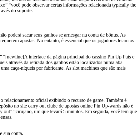
ixo” “você pode observar certas informações relacionada typically the
ravés do suporte.
ão poderá sacar seus ganhos se arriesgar na conta de bônus. As
equerem apostas. No entanto, é essencial que os jogadores leiam os
.” “[newline]A interface da página principal do cassino Pin Up País e
ueis através da retirada dos ganhos estão localizados numa aba
 uma caça-níqueis por fabricante. As slot machines que são mais
 o relacionamento oficial exibindo o recurso de game. Também é
epósito no site carry out clube de apostas online Pin Up-wards não é
arry out” “cirujano, um que levará 5 minutos. Em seguida, você tem que
pensas.
e sua conta.