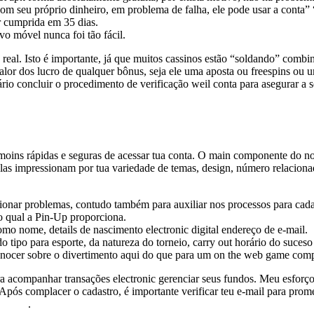
com seu próprio dinheiro, em problema de falha, ele pode usar a conta”
 cumprida em 35 dias.
vo móvel nunca foi tão fácil.
real. Isto é importante, já que muitos cassinos estão “soldando” combi
valor dos lucro de qualquer bônus, seja ele uma aposta ou freespins ou
io concluir o procedimento de verificação weil conta para asegurar a s
moins rápidas e seguras de acessar tua conta. O main componente do n
as impressionam por tua variedade de temas, design, número relacionad
ionar problemas, contudo também para auxiliar nos processos para cadast
 o qual a Pin-Up proporciona.
o nome, details de nascimento electronic digital endereço de e-mail.
 tipo para esporte, da natureza do torneio, carry out horário do suceso
ocer sobre o divertimento aqui do que para um on the web game comp
ra acompanhar transações electronic gerenciar seus fundos. Meu esfor
Após complacer o cadastro, é importante verificar teu e-mail para prome
p jogos
.