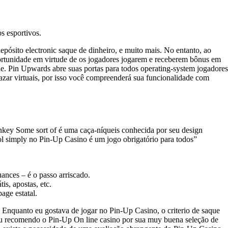
s esportivos.
epósito electronic saque de dinheiro, e muito mais. No entanto, ao
oportunidade em virtude de os jogadores jogarem e receberem bônus em
. Pin Upwards abre suas portas para todos operating-system jogadores
zar virtuais, por isso você compreenderá sua funcionalidade com
onkey Some sort of é uma caça-níqueis conhecida por seu design
Sol simply no Pin-Up Casino é um jogo obrigatório para todos”
uances – é o passo arriscado.
s, apostas, etc.
age estatal.
. Enquanto eu gostava de jogar no Pin-Up Casino, o criterio de saque
 Eu recomendo o Pin-Up On line casino por sua muy buena seleção de