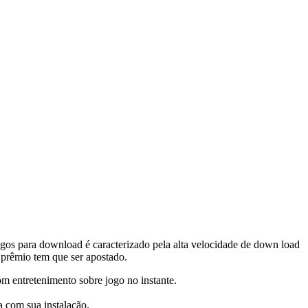
jogos para download é caracterizado pela alta velocidade de down load
 prêmio tem que ser apostado.
om entretenimento sobre jogo no instante.
a com sua instalação.