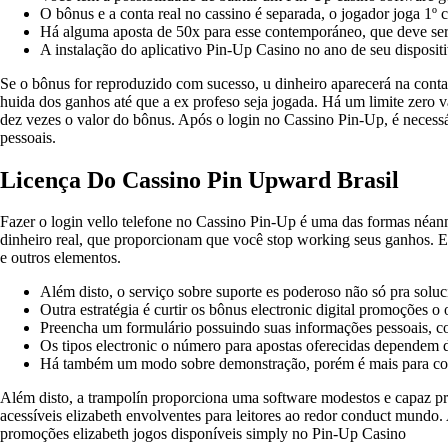
O bônus e a conta real no cassino é separada, o jogador joga 1º 
Há alguma aposta de 50x para esse contemporáneo, que deve ser
A instalação do aplicativo Pin-Up Casino no ano de seu dispositi
Se o bônus for reproduzido com sucesso, u dinheiro aparecerá na conta 
huida dos ganhos até que a ex profeso seja jogada. Há um limite zero 
dez vezes o valor do bônus. Após o login no Cassino Pin-Up, é necessár
pessoais.
Licença Do Cassino Pin Upward Brasil
Fazer o login vello telefone no Cassino Pin-Up é uma das formas néan
dinheiro real, que proporcionam que você stop working seus ganhos. El
e outros elementos.
Além disto, o serviço sobre suporte es poderoso não só pra soluc
Outra estratégia é curtir os bônus electronic digital promoções o
Preencha um formulário possuindo suas informações pessoais, com
Os tipos electronic o número para apostas oferecidas dependem do
Há também um modo sobre demonstração, porém é mais para con
Além disto, a trampolín proporciona uma software modestos e capaz p
acessíveis elizabeth envolventes para leitores ao redor conduct mundo. 
promoções elizabeth jogos disponíveis simply no Pin-Up Casino
pin u