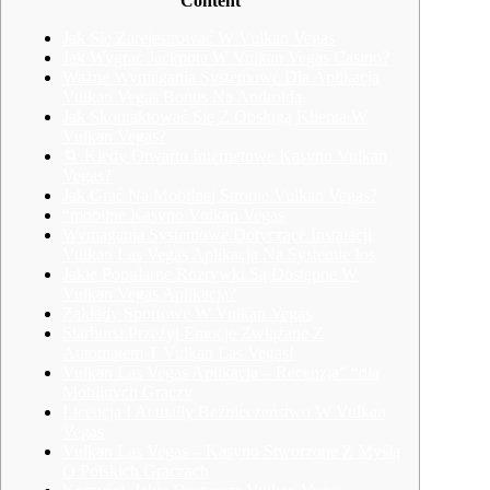
Content
Jak Się Zarejestrować W Vulkan Vegas
Jak Wygrać Jackpota W Vulkan Vegas Casino?
Ważne Wymagania Systemowe Dla Aplikacja
Vulkan Vegas Bonus Na Androida
Jak Skontaktować Się Z Obsługą Klienta W
Vulkan Vegas?
🌀 Kiedy Otwarto Internetowe Kasyno Vulkan
Vegas?
Jak Grać Na Mobilnej Stronie Vulkan Vegas?
“mobilne Kasyno Vulkan Vegas
Wymagania Systemowe Dotyczące Instalacji
Vulkan Las Vegas Aplikacja Na Systemie Ios
Jakie Popularne Rozrywki Są Dostępne W
Vulkan Vegas Aplikacja?
Zakłady Sportowe W Vulkan Vegas
Starburst Przeżyj Emocje Związane Z
Automatem T Vulkan Las Vegas!
Vulkan Las Vegas Aplikacja – Recenzja” “dla
Mobilnych Graczy
Licencja I Actually Bezpieczeństwo W Vulkan
Vegas
Vulkan Las Vegas – Kasyno Stworzone Z Myślą
O Polskich Graczach