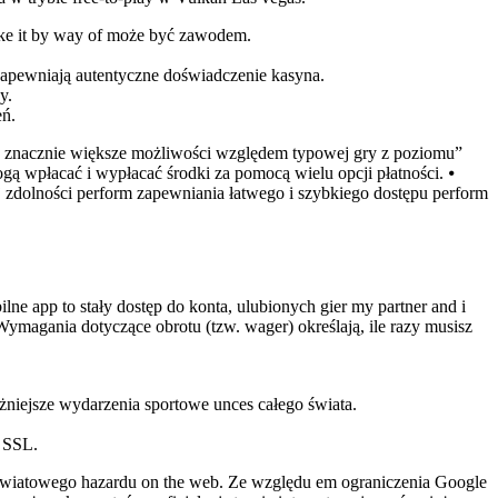
 make it by way of może być zawodem.
 zapewniają autentyczne doświadczenie kasyna.
y.
eń.
ally znacznie większe możliwości względem typowej gry z poziomu”
 wpłacać i wypłacać środki za pomocą wielu opcji płatności. ⦁
zdolności perform zapewniania łatwego i szybkiego dostępu perform
e app to stały dostęp do konta, ulubionych gier my partner and i
Wymagania dotyczące obrotu (tzw. wager) określają, ile razy musisz
żniejsze wydarzenia sportowe unces całego świata.
 SSL.
m światowego hazardu on the web. Ze względu em ograniczenia Google