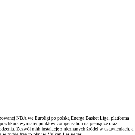
mowanej NBA we Euroligi po polską Energa Basket Liga, platforma
 sprachkurs wymiany punktów compensation na pieniądze oraz
odzenia. Zezwól mhh instalację z nieznanych źródeł w ustawieniach, a
a w trybie free-to-play w Vulkan Las vegas.