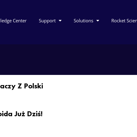
ledge Center
Support
Solutions
Rocket Scie
aczy Z Polski
ida Już Dziś!