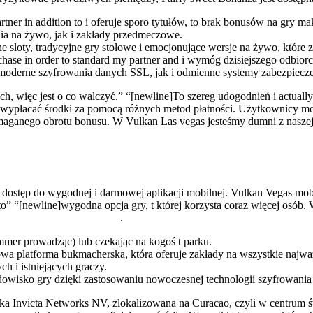
artner in addition to i oferuje sporo tytułów, to brak bonusów na gry
a na żywo, jak i zakłady przedmeczowe.
ne sloty, tradycyjne gry stołowe i emocjonujące wersje na żywo, które
ase in order to standard my partner and i wymóg dzisiejszego odbiorc
 moderne szyfrowania danych SSL, jak i odmienne systemy zabezpiecz
tych, więc jest o co walczyć.” “[newline]To szereg udogodnień i actu
wypłacać środki za pomocą różnych metod płatności. Użytkownicy mogą
aganego obrotu bonusu. W Vulkan Las vegas jesteśmy dumni z naszej 
ostęp do wygodnej i darmowej aplikacji mobilnej. Vulkan Vegas mobiln
to” “[newline]wygodna opcja gry, t której korzysta coraz więcej osób. 
acja mobilna Vulkan Vegas
.
mer prowadząc) lub czekając na kogoś t parku.
owa platforma bukmacherska, która oferuje zakłady na wszystkie najwa
h i istniejących graczy.
owisko gry dzięki zastosowaniu nowoczesnej technologii szyfrowania
ółka Invicta Networks NV, zlokalizowana na Curacao, czyli w centru