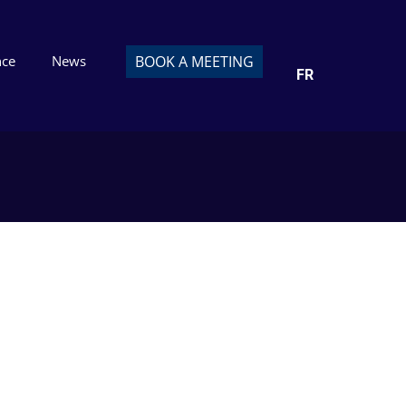
nce
News
BOOK A MEETING
FR