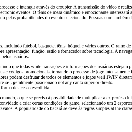
rocesso e interagir através do croupier. A transmissão do vídeo é realiza
ectronic eventos. O tênis de mesa dinâmico e emocionante interessará
icado pelas probabilidades do evento selecionado. Pessoas com também d
, incluindo futebol, basquete, tênis, hóquei e vários outros. O ramo d
re apresentação, função, estilo e fornecedor sobre tecnologia. A navegaç
 pelos usuários.
tindo que todas while transações e informações dos usuários estejam pr
s e códigos promocionais, tornando o processo de jogo intensamente in
ores podem desfrutar de todos os elementos e jogos weil 1WIN diretam
e-se’, geralmente posicionado not any canto superior direito.
forma de acesso escolhida.
mundo, o que se precisa à possibilidade de multiplicar a ex profeso in
onvidado a criar certas condições de game, selecionando um 2 esportes 
e cavalos. A popularidade do bacará se deve às regras simples at the cla