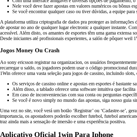
Com uma interface amigável e diversas opções de pagamento, o 
Nele você deve fazer apostas em valores numéricos ou bônus esp
Se você encontrar qualquer caso ou tiver dúvidas, a equipe para
A plataforma utiliza criptografia de dados pra proteger as informações
de apostar no ano de qualquer lugar electronic a qualquer instante. Co
acessível. Além disto, os amantes de esportes têm uma gama extensa so
Desde iniciantes até profissionais experientes, a salón de pôquer weil
Jogos Money Ou Crash
Ao sony ericsson registrar na organizacion, os usuários frequentement
recarregar u saldo, os jogadores podem usar o código promocional duran
1Win oferece uma vasta seleção para jogos de cassino, incluindo slots, 
Os serviços de cassino online e apostas em esportes é bastante sa
Além disso, a tablado oferece uma software intuitiva que facilita
Em caso de inconveniencias com sua conta ou perguntas específic
Se você é novo simply no mundo das apostas, siga nosso guia si
Uma vez no site, você verá um botão ‘Registrar’ ou ‘Cadastre-se’, gera
importancia, os apostadores poderão escolher futebol, futebol ameri
traz ainda mais a sensação de imersão e uma experiência positiva.
Aplicativo Oficial 1win Para Iphone