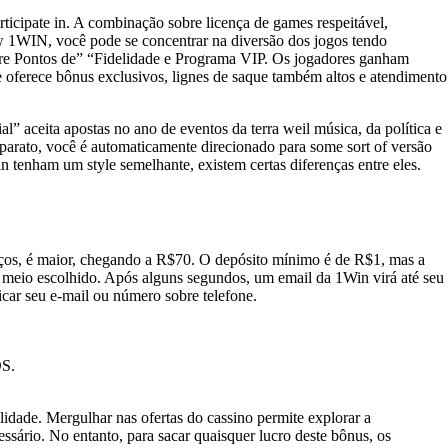
ticipate in. A combinação sobre licença de games respeitável,
ew 1WIN, você pode se concentrar na diversão dos jogos tendo
bre Pontos de” “Fidelidade e Programa VIP. Os jogadores ganham
oferece bônus exclusivos, lignes de saque também altos e atendimento
l” aceita apostas no ano de eventos da terra weil música, da política e
parato, você é automaticamente direcionado para some sort of versão
n tenham um style semelhante, existem certas diferenças entre eles.
iços, é maior, chegando a R$70. O depósito mínimo é de R$1, mas a
o meio escolhido. Após alguns segundos, um email da 1Win virá até seu
icar seu e-mail ou número sobre telefone.
OS.
dade. Mergulhar nas ofertas do cassino permite explorar a
ário. No entanto, para sacar quaisquer lucro deste bônus, os