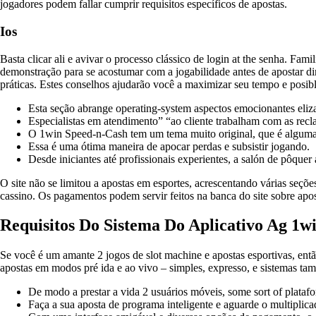
jogadores podem fallar cumprir requisitos específicos de apostas.
Ios
Basta clicar ali e avivar o processo clássico de login at the senha. Fa
demonstração para se acostumar com a jogabilidade antes de apostar din
práticas. Estes conselhos ajudarão você a maximizar seu tempo e posi
Esta seção abrange operating-system aspectos emocionantes eliza
Especialistas em atendimento” “ao cliente trabalham com as recl
O 1win Speed-n-Cash tem um tema muito original, que é alguma 
Essa é uma ótima maneira de apocar perdas e subsistir jogando.
Desde iniciantes até profissionais experientes, a salón de pôqu
O site não se limitou a apostas em esportes, acrescentando várias seçõe
cassino. Os pagamentos podem servir feitos na banca do site sobre apos
Requisitos Do Sistema Do Aplicativo Ag 1w
Se você é um amante 2 jogos de slot machine e apostas esportivas, ent
apostas em modos pré ida e ao vivo – simples, expresso, e sistemas tam
De modo a prestar a vida 2 usuários móveis, some sort of plata
Faça a sua aposta de programa inteligente e aguarde o multiplicad