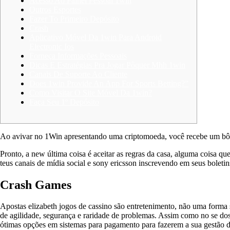
Acesso Ao Painel Pessoal 1win
Outros Esportes
Fazer To Primeiro Depósito
Crash
Aplicativo Móvel Da 1win Para Android
Electronic Ios
Forneça Informações Pessoais
Dicas E Estratégias Pra Jogar Pôquer Mhh 1win
Canais De Suporte Ao Cliente
Does 1win Provide An App For Sports Betting?”
Como Visitar O Site Móvel Da 1win?
Faça Seu 1º Depósito
Ao avivar no 1Win apresentando uma criptomoeda, você recebe um bô
Pronto, a new última coisa é aceitar as regras da casa, alguma coisa 
teus canais de mídia social e sony ericsson inscrevendo em seus boleti
Crash Games
Apostas elizabeth jogos de cassino são entretenimento, não uma forma 
de agilidade, segurança e raridade de problemas. Assim como no se dos
ótimas opções em sistemas para pagamento para fazerem a sua gestão d