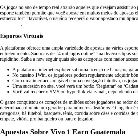
Os jogos no ano de tempo real atrairão aqueles que desejam assistir ao p
esporte também permite que você aposte em muitos meios de apostas el
esfuerzo for” “favorável, o usuário receberá o valor apostado multipl
win games
.
Esportes Virtuais
A plataforma oferece uma ampla variedade de apostas na vários esportes
entretenimento. São mais de 14 mil jogos online” “na diversos tipos sob
rapidinho. Saiba a new seguir quais são as categorias com maior acesso
A plataforma internet explorer sob uma licença de Curaçao, garan
No cassino 1Win, os jogadores podem regularmente adquirir bônu
Com uma interface amigável e uma navegação intuitiva, os jogad
Uma sucesión no site, você verá um botão ‘Registrar’ ou ‘Cadastr
Você vai receber o SMS ou hyperlink via e-mail, dependendo da 
O game conquistou os corações de milhões sobre jogadores ao redor do 
determinada durante um gerador para números aleatórios. O jogador é c
categorias, há futebol, basquete, tênis, corrida sobre cães e corridas d
empate, vitória pro banqueiro ou para o jogador.
Apuestas Sobre Vivo 1 Earn Guatemala