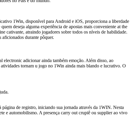
adores no País e do mundo.
licativo 1Win, disponível para Android e iOS, proporciona a liberdade
de quem deseja alguma experiência de apostas mais conveniente at the
 cativante, atraindo jogadores sobre todos os níveis de habilidade.
s aficionados durante pôquer.
ial electronic adicionar ainda também emoção. Além disso, ao
s atividades tornam u jogo no 1Win ainda mais blando e lucrativo. O
juda.
 à página de registro, iniciando sua jornada através da 1WIN. Nesta
e e automobilismo. A presença carry out crupiê ou supplier ao vivo