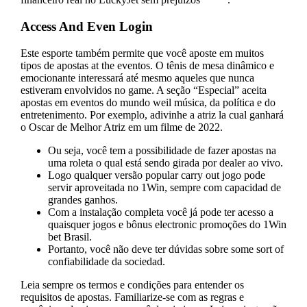
Access And Even Login
Este esporte também permite que você aposte em muitos
tipos de apostas at the eventos. O tênis de mesa dinâmico e
emocionante interessará até mesmo aqueles que nunca
estiveram envolvidos no game. A seção “Especial” aceita
apostas em eventos do mundo weil música, da política e do
entretenimento. Por exemplo, adivinhe a atriz la cual ganhará
o Oscar de Melhor Atriz em um filme de 2022.
Ou seja, você tem a possibilidade de fazer apostas na
uma roleta o qual está sendo girada por dealer ao vivo.
Logo qualquer versão popular carry out jogo pode
servir aproveitada no 1Win, sempre com capacidad de
grandes ganhos.
Com a instalação completa você já pode ter acesso a
quaisquer jogos e bônus electronic promoções do 1Win
bet Brasil.
Portanto, você não deve ter dúvidas sobre some sort of
confiabilidade da sociedad.
Leia sempre os termos e condições para entender os
requisitos de apostas. Familiarize-se com as regras e