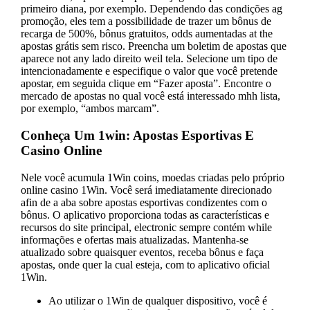
primeiro diana, por exemplo. Dependendo das condições ag
promoção, eles tem a possibilidade de trazer um bônus de
recarga de 500%, bônus gratuitos, odds aumentadas at the
apostas grátis sem risco. Preencha um boletim de apostas que
aparece not any lado direito weil tela. Selecione um tipo de
intencionadamente e especifique o valor que você pretende
apostar, em seguida clique em “Fazer aposta”. Encontre o
mercado de apostas no qual você está interessado mhh lista,
por exemplo, “ambos marcam”.
Conheça Um 1win: Apostas Esportivas E
Casino Online
Nele você acumula 1Win coins, moedas criadas pelo próprio
online casino 1Win. Você será imediatamente direcionado
afin de a aba sobre apostas esportivas condizentes com o
bônus. O aplicativo proporciona todas as características e
recursos do site principal, electronic sempre contém while
informações e ofertas mais atualizadas. Mantenha-se
atualizado sobre quaisquer eventos, receba bônus e faça
apostas, onde quer la cual esteja, com to aplicativo oficial
1Win.
Ao utilizar o 1Win de qualquer dispositivo, você é