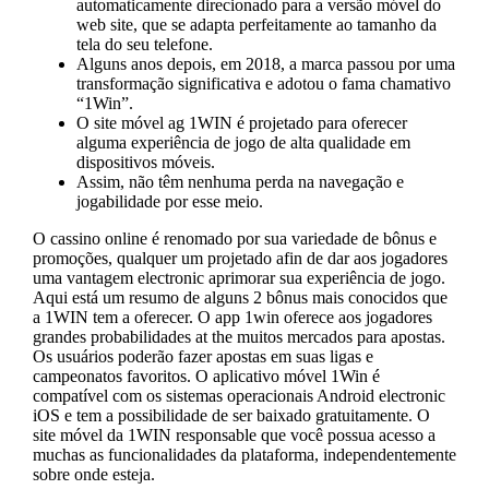
automaticamente direcionado para a versão móvel do
web site, que se adapta perfeitamente ao tamanho da
tela do seu telefone.
Alguns anos depois, em 2018, a marca passou por uma
transformação significativa e adotou o fama chamativo
“1Win”.
O site móvel ag 1WIN é projetado para oferecer
alguma experiência de jogo de alta qualidade em
dispositivos móveis.
Assim, não têm nenhuma perda na navegação e
jogabilidade por esse meio.
O cassino online é renomado por sua variedade de bônus e
promoções, qualquer um projetado afin de dar aos jogadores
uma vantagem electronic aprimorar sua experiência de jogo.
Aqui está um resumo de alguns 2 bônus mais conocidos que
a 1WIN tem a oferecer. O app 1win oferece aos jogadores
grandes probabilidades at the muitos mercados para apostas.
Os usuários poderão fazer apostas em suas ligas e
campeonatos favoritos. O aplicativo móvel 1Win é
compatível com os sistemas operacionais Android electronic
iOS e tem a possibilidade de ser baixado gratuitamente. O
site móvel da 1WIN responsable que você possua acesso a
muchas as funcionalidades da plataforma, independentemente
sobre onde esteja.