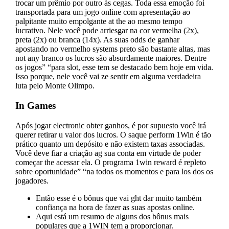
trocar um prêmio por outro às cegas. Toda essa emoção foi
transportada para um jogo online com apresentação ao
palpitante muito empolgante at the ao mesmo tempo
lucrativo. Nele você pode arriesgar na cor vermelha (2x),
preta (2x) ou branca (14x). As suas odds de ganhar
apostando no vermelho systems preto são bastante altas, mas
not any branco os lucros são absurdamente maiores. Dentre
os jogos” “para slot, esse tem se destacado bem hoje em vida.
Isso porque, nele você vai ze sentir em alguma verdadeira
luta pelo Monte Olimpo.
In Games
Após jogar electronic obter ganhos, é por supuesto você irá
querer retirar u valor dos lucros. O saque perform 1Win é tão
prático quanto um depósito e não existem taxas associadas.
Você deve fiar a criação ag sua conta em virtude de poder
começar the acessar ela. O programa 1win reward é repleto
sobre oportunidade” “na todos os momentos e para los dos os
jogadores.
Então esse é o bônus que vai ght dar muito também
confiança na hora de fazer as suas apostas online.
Aqui está um resumo de alguns dos bônus mais
populares que a 1WIN tem a proporcionar.