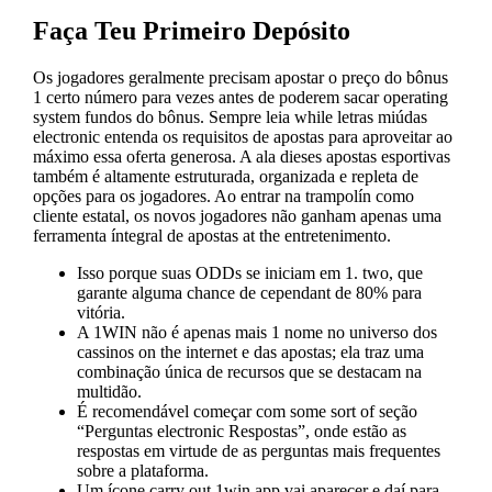
Faça Teu Primeiro Depósito
Os jogadores geralmente precisam apostar o preço do bônus
1 certo número para vezes antes de poderem sacar operating
system fundos do bônus. Sempre leia while letras miúdas
electronic entenda os requisitos de apostas para aproveitar ao
máximo essa oferta generosa. A ala dieses apostas esportivas
também é altamente estruturada, organizada e repleta de
opções para os jogadores. Ao entrar na trampolín como
cliente estatal, os novos jogadores não ganham apenas uma
ferramenta íntegral de apostas at the entretenimento.
Isso porque suas ODDs se iniciam em 1. two, que
garante alguma chance de cependant de 80% para
vitória.
A 1WIN não é apenas mais 1 nome no universo dos
cassinos on the internet e das apostas; ela traz uma
combinação única de recursos que se destacam na
multidão.
É recomendável começar com some sort of seção
“Perguntas electronic Respostas”, onde estão as
respostas em virtude de as perguntas mais frequentes
sobre a plataforma.
Um ícone carry out 1win app vai aparecer e daí para