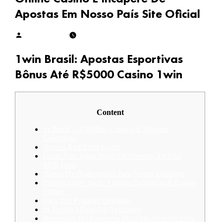
Apostas Em Nosso País Site Oficial
Cheikh Diallo
February 21, 2025
February 22, 2025
1win Brasil: Apostas Esportivas
Bônus Até R$5000 Casino 1win
Content
In Brasil – A Melhor Cassino E Apostas
Esportivas
Access And Even Login
Dicas Para Jogar Jogos De Cassino Ao Vivo
Mhh 1win
Bônus De Boas-vindas Para Novos Usuários
Conheça Um 1win: Apostas Esportivas E Casino
Online
Faça Teu Primeiro Depósito
In Versão Móvel Ou Aplicativo
Requisitos Do Programa Do Aplicativo De Uma