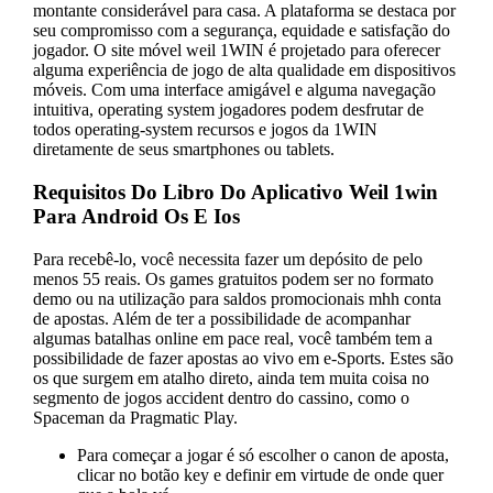
montante considerável para casa. A plataforma se destaca por
seu compromisso com a segurança, equidade e satisfação do
jogador. O site móvel weil 1WIN é projetado para oferecer
alguma experiência de jogo de alta qualidade em dispositivos
móveis. Com uma interface amigável e alguma navegação
intuitiva, operating system jogadores podem desfrutar de
todos operating-system recursos e jogos da 1WIN
diretamente de seus smartphones ou tablets.
Requisitos Do Libro Do Aplicativo Weil 1win
Para Android Os E Ios
Para recebê-lo, você necessita fazer um depósito de pelo
menos 55 reais. Os games gratuitos podem ser no formato
demo ou na utilização para saldos promocionais mhh conta
de apostas. Além de ter a possibilidade de acompanhar
algumas batalhas online em pace real, você também tem a
possibilidade de fazer apostas ao vivo em e-Sports. Estes são
os que surgem em atalho direto, ainda tem muita coisa no
segmento de jogos accident dentro do cassino, como o
Spaceman da Pragmatic Play.
Para começar a jogar é só escolher o canon de aposta,
clicar no botão key e definir em virtude de onde quer