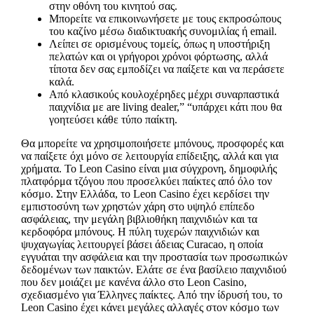
στην οθόνη του κινητού σας.
Μπορείτε να επικοινωνήσετε με τους εκπροσώπους
του καζίνο μέσω διαδικτυακής συνομιλίας ή email.
Λείπει σε ορισμένους τομείς, όπως η υποστήριξη
πελατών και οι γρήγοροι χρόνοι φόρτωσης, αλλά
τίποτα δεν σας εμποδίζει να παίξετε και να περάσετε
καλά.
Από κλασικούς κουλοχέρηδες μέχρι συναρπαστικά
παιχνίδια με are living dealer,” “υπάρχει κάτι που θα
γοητεύσει κάθε τύπο παίκτη.
Θα μπορείτε να χρησιμοποιήσετε μπόνους, προσφορές και
να παίξετε όχι μόνο σε λειτουργία επίδειξης, αλλά και για
χρήματα. Το Leon Casino είναι μια σύγχρονη, δημοφιλής
πλατφόρμα τζόγου που προσελκύει παίκτες από όλο τον
κόσμο. Στην Ελλάδα, το Leon Casino έχει κερδίσει την
εμπιστοσύνη των χρηστών χάρη στο υψηλό επίπεδο
ασφάλειας, την μεγάλη βιβλιοθήκη παιχνιδιών και τα
κερδοφόρα μπόνους. Η πύλη τυχερών παιχνιδιών και
ψυχαγωγίας λειτουργεί βάσει άδειας Curacao, η οποία
εγγυάται την ασφάλεια και την προστασία των προσωπικών
δεδομένων των παικτών. Ελάτε σε ένα βασίλειο παιχνιδιού
που δεν μοιάζει με κανένα άλλο στο Leon Casino,
σχεδιασμένο για Έλληνες παίκτες. Από την ίδρυσή του, το
Leon Casino έχει κάνει μεγάλες αλλαγές στον κόσμο των