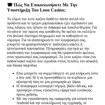
☎ Πώς Να Επικοινωνήσετε Με Την
Υποστήριξη Του Leon Casino;
Το λόμπι του λεον καζινο διαθέτει πάντα πολλά νέα
προϊόντα και το τρέχον χαρτοφυλάκιο έχει σχεδιαστεί για
τους λάτρεις του τζόγου σε διάφορα και ποικίλα θέματα. Για
να κάνετε την πρώτη σας κατάθεση, θα πρέπει να επιλέξετε
ένα βολικό σύστημα πληρωμών και να καθορίσετε το
νόμισμα. Για να αναπληρώσετε τον λογαριασμό σας,
μπορείτε να χρησιμοποιήσετε τραπεζικές κάρτες ή
ηλεκτρονικά πορτοφόλια. Πληροφορίες σχετικά με την
κατάσταση του λογαριασμού σας θα εμφανιστούν αμέσως
στον προσωπικό σας λογαριασμό. Το λεον καζινο είναι ένα
διαδικτυακό καζίνο που εγγυάται στους πελάτες του ασφαλή
και δίκαια παιχνίδια.
Εδώ μπορείτε να συμμετάσχετε σε μια κλήρωση λότο
a few από 36 ή να προσπαθήσετε να κερδίσετε μια
αξιοπρεπή νίκη σε μια μονομαχία με ζάρια.
Η πλατφόρμα λειτουργεί νόμιμα, βάσει άδειας, και
προσφέρει στους επισκέπτες εξαιρετικά ευνοϊκούς
όρους χρήσης.
Με την εγκατάσταση της εφαρμογής για κινητά στο
Android και την ολοκλήρωση της εγγραφής, οι