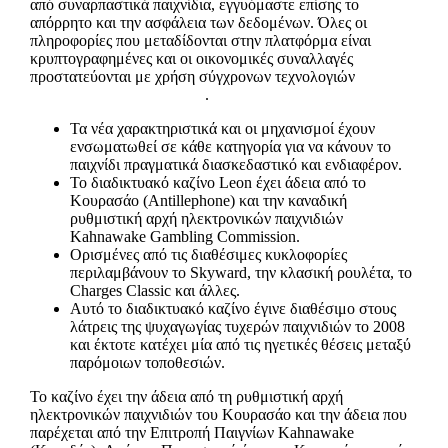
από συναρπαστικά παιχνίδια, εγγυόμαστε επίσης το
απόρρητο και την ασφάλεια των δεδομένων. Όλες οι
πληροφορίες που μεταδίδονται στην πλατφόρμα είναι
κρυπτογραφημένες και οι οικονομικές συναλλαγές
προστατεύονται με χρήση σύγχρονων τεχνολογιών
https://casino-leon-gr1.com/
.
Τα νέα χαρακτηριστικά και οι μηχανισμοί έχουν
ενσωματωθεί σε κάθε κατηγορία για να κάνουν το
παιχνίδι πραγματικά διασκεδαστικό και ενδιαφέρον.
Το διαδικτυακό καζίνο Leon έχει άδεια από το
Κουρασάο (Antillephone) και την καναδική
ρυθμιστική αρχή ηλεκτρονικών παιχνιδιών
Kahnawake Gambling Commission.
Ορισμένες από τις διαθέσιμες κυκλοφορίες
περιλαμβάνουν το Skyward, την κλασική ρουλέτα, το
Charges Classic και άλλες.
Αυτό το διαδικτυακό καζίνο έγινε διαθέσιμο στους
λάτρεις της ψυχαγωγίας τυχερών παιχνιδιών το 2008
και έκτοτε κατέχει μία από τις ηγετικές θέσεις μεταξύ
παρόμοιων τοποθεσιών.
Το καζίνο έχει την άδεια από τη ρυθμιστική αρχή
ηλεκτρονικών παιχνιδιών του Κουρασάο και την άδεια που
παρέχεται από την Επιτροπή Παιγνίων Kahnawake