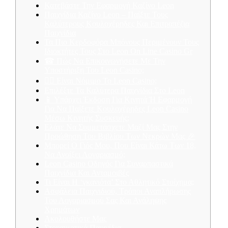
Κατεβάστε Την Εφαρμογή Καζίνο Leon
Παιχνίδια Καζίνο Leon – Παίξτε Τους
Καλύτερους Κουλοχέρηδες Και Επιτραπέζια
Παιχνίδια
Τα Πιο Κερδοφόρα Μπόνους Περιμένουν Τους
Ιδιοκτήτες Τους Στο Leon On Line Casino Gr
☎ Πώς Να Επικοινωνήσετε Με Την
Υποστήριξη Του Leon Casino;
👮‍♂️ Είναι Νόμιμο Το Leon Casino;
Επιλέξτε Τα Καλύτερα Παιχνίδια Στο Leon
📱 Υπάρχει Έκδοση Για Κινητά Ή Εφαρμογή
Για Να Παίξετε Κουλοχέρηδες Leon Casino
Μέσω Κινητής Συσκευής;
Ελάτε Να Συμμετάσχετε Μαζί Μας Στην
Προώθηση Του Βιβλίου Των Νεκρών Μας 🎉
Μπορεί Ο Γιός Μου, Που Είναι Κάτω Των 18,
Να Ανοίξει Λογαριασμό;
Leon Casino Оδηγός Για Συναρπαστικά
Παιχνίδια Και Ανταμοιβές
Τι Είναι Η ‘γκανιότα’ Στο Αθλητικό Στοίχημα;
Ασφάλεια Παιχνιδιού, Τρόποι Αναπλήρωσης
Του Λογαριασμού Σας Και Ανάληψης
Χρημάτων
Ακολουθήστε Μας
Στοιχηματικά Παιχνίδια