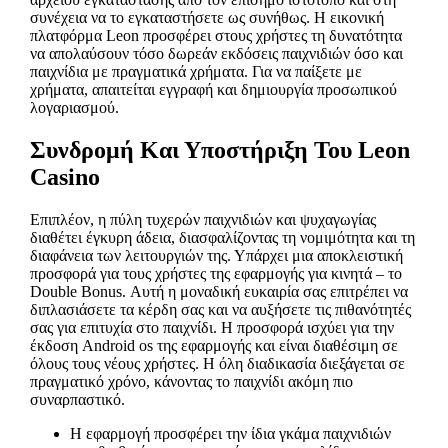
συνέχεια να το εγκαταστήσετε ως συνήθως. Η εικονική
πλατφόρμα Leon προσφέρει στους χρήστες τη δυνατότητα
να απολαύσουν τόσο δωρεάν εκδόσεις παιχνιδιών όσο και
παιχνίδια με πραγματικά χρήματα. Για να παίξετε με
χρήματα, απαιτείται εγγραφή και δημιουργία προσωπικού
λογαριασμού.
Συνδρομή Και Υποστήριξη Του Leon
Casino
Επιπλέον, η πύλη τυχερών παιχνιδιών και ψυχαγωγίας
διαθέτει έγκυρη άδεια, διασφαλίζοντας τη νομιμότητα και τη
διαφάνεια των λειτουργιών της. Υπάρχει μια αποκλειστική
προσφορά για τους χρήστες της εφαρμογής για κινητά – το
Double Bonus. Αυτή η μοναδική ευκαιρία σας επιτρέπει να
διπλασιάσετε τα κέρδη σας και να αυξήσετε τις πιθανότητές
σας για επιτυχία στο παιχνίδι. Η προσφορά ισχύει για την
έκδοση Android os της εφαρμογής και είναι διαθέσιμη σε
όλους τους νέους χρήστες. Η όλη διαδικασία διεξάγεται σε
πραγματικό χρόνο, κάνοντας το παιχνίδι ακόμη πιο
συναρπαστικό.
Η εφαρμογή προσφέρει την ίδια γκάμα παιχνιδιών