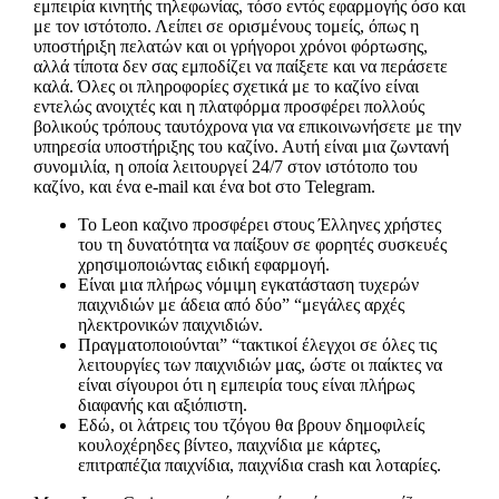
εμπειρία κινητής τηλεφωνίας, τόσο εντός εφαρμογής όσο και
με τον ιστότοπο. Λείπει σε ορισμένους τομείς, όπως η
υποστήριξη πελατών και οι γρήγοροι χρόνοι φόρτωσης,
αλλά τίποτα δεν σας εμποδίζει να παίξετε και να περάσετε
καλά. Όλες οι πληροφορίες σχετικά με το καζίνο είναι
εντελώς ανοιχτές και η πλατφόρμα προσφέρει πολλούς
βολικούς τρόπους ταυτόχρονα για να επικοινωνήσετε με την
υπηρεσία υποστήριξης του καζίνο. Αυτή είναι μια ζωντανή
συνομιλία, η οποία λειτουργεί 24/7 στον ιστότοπο του
καζίνο, και ένα e-mail και ένα bot στο Telegram.
Το Leon καζινο προσφέρει στους Έλληνες χρήστες
του τη δυνατότητα να παίξουν σε φορητές συσκευές
χρησιμοποιώντας ειδική εφαρμογή.
Είναι μια πλήρως νόμιμη εγκατάσταση τυχερών
παιχνιδιών με άδεια από δύο” “μεγάλες αρχές
ηλεκτρονικών παιχνιδιών.
Πραγματοποιούνται” “τακτικοί έλεγχοι σε όλες τις
λειτουργίες των παιχνιδιών μας, ώστε οι παίκτες να
είναι σίγουροι ότι η εμπειρία τους είναι πλήρως
διαφανής και αξιόπιστη.
Εδώ, οι λάτρεις του τζόγου θα βρουν δημοφιλείς
κουλοχέρηδες βίντεο, παιχνίδια με κάρτες,
επιτραπέζια παιχνίδια, παιχνίδια crash και λοταρίες.