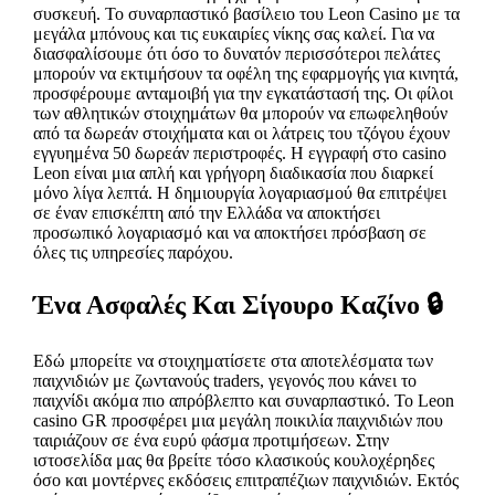
συσκευή. Το συναρπαστικό βασίλειο του Leon Casino με τα
μεγάλα μπόνους και τις ευκαιρίες νίκης σας καλεί. Για να
διασφαλίσουμε ότι όσο το δυνατόν περισσότεροι πελάτες
μπορούν να εκτιμήσουν τα οφέλη της εφαρμογής για κινητά,
προσφέρουμε ανταμοιβή για την εγκατάστασή της. Οι φίλοι
των αθλητικών στοιχημάτων θα μπορούν να επωφεληθούν
από τα δωρεάν στοιχήματα και οι λάτρεις του τζόγου έχουν
εγγυημένα 50 δωρεάν περιστροφές. Η εγγραφή στο casino
Leon είναι μια απλή και γρήγορη διαδικασία που διαρκεί
μόνο λίγα λεπτά. Η δημιουργία λογαριασμού θα επιτρέψει
σε έναν επισκέπτη από την Ελλάδα να αποκτήσει
προσωπικό λογαριασμό και να αποκτήσει πρόσβαση σε
όλες τις υπηρεσίες παρόχου.
Ένα Ασφαλές Και Σίγουρο Καζίνο 🔒
Εδώ μπορείτε να στοιχηματίσετε στα αποτελέσματα των
παιχνιδιών με ζωντανούς traders, γεγονός που κάνει το
παιχνίδι ακόμα πιο απρόβλεπτο και συναρπαστικό. Το Leon
casino GR προσφέρει μια μεγάλη ποικιλία παιχνιδιών που
ταιριάζουν σε ένα ευρύ φάσμα προτιμήσεων. Στην
ιστοσελίδα μας θα βρείτε τόσο κλασικούς κουλοχέρηδες
όσο και μοντέρνες εκδόσεις επιτραπέζιων παιχνιδιών. Εκτός