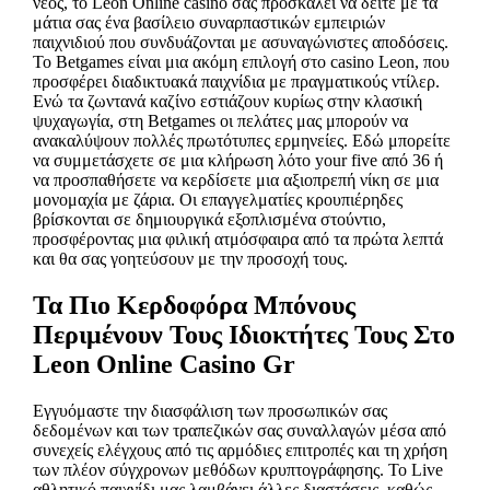
νέος, το Leon Online casino σας προσκαλεί να δείτε με τα
μάτια σας ένα βασίλειο συναρπαστικών εμπειριών
παιχνιδιού που συνδυάζονται με ασυναγώνιστες αποδόσεις.
Το Betgames είναι μια ακόμη επιλογή στο casino Leon, που
προσφέρει διαδικτυακά παιχνίδια με πραγματικούς ντίλερ.
Ενώ τα ζωντανά καζίνο εστιάζουν κυρίως στην κλασική
ψυχαγωγία, στη Betgames οι πελάτες μας μπορούν να
ανακαλύψουν πολλές πρωτότυπες ερμηνείες. Εδώ μπορείτε
να συμμετάσχετε σε μια κλήρωση λότο your five από 36 ή
να προσπαθήσετε να κερδίσετε μια αξιοπρεπή νίκη σε μια
μονομαχία με ζάρια. Οι επαγγελματίες κρουπιέρηδες
βρίσκονται σε δημιουργικά εξοπλισμένα στούντιο,
προσφέροντας μια φιλική ατμόσφαιρα από τα πρώτα λεπτά
και θα σας γοητεύσουν με την προσοχή τους.
Τα Πιο Κερδοφόρα Μπόνους
Περιμένουν Τους Ιδιοκτήτες Τους Στο
Leon Online Casino Gr
Εγγυόμαστε την διασφάλιση των προσωπικών σας
δεδομένων και των τραπεζικών σας συναλλαγών μέσα από
συνεχείς ελέγχους από τις αρμόδιες επιτροπές και τη χρήση
των πλέον σύγχρονων μεθόδων κρυπτογράφησης. Το Live
αθλητικό παιχνίδι μας λαμβάνει άλλες διαστάσεις, καθώς