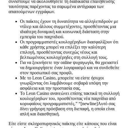
συνιστούμε να ακολουθήσετε τη διαδικασία επαλήθευσης
ταυτότητας παρέχοντας τα σαρωμένα αντίγραφα των
απαιτούμενων εγγράφων.
Οι παίκτες έχουν τη δυνατότητα να αλληλεπιδρούν με
ντίλερ και άλλους συμμετέχοντες, προσθέτοντας μια
ιδιαίτερη δυναμική και κοινωνική διάσταση στην
εμπειρία του παιχνιδιού.
Οι προγραμματιστές κουλοχέρηδων διασφαλίζουν ότι
κάθε χρήστης μπορεί να επιλέξει την καλύτερη
επιλογή, προσθέτοντας συνεχώς νέους και
βελτιωμένους κουλοχέρηδες στη συλλογή τους.
Για να ξεκινήσετε την online ψυχαγωγία, θα χρειαστεί
να δημιουργήσετε έναν λογαριασμό και να συνδεθείτε
στον προσωπικό σας προφίλ.
Με το Leon Casino, μπορείτε να είστε ήσυχοι
γνωρίζοντας ότι λαμβάνουμε σοβαρά υπόψη την
ασφάλεια και την προστασία σας.
Το Leon Casino ανανεώνει επίσης τακτικά τη συλλογή
κουλοχέρηδων του, προσθέτοντας νέα παιχνίδια από
κορυφαίους προγραμματιστές.” “[newline]Αυτό σας
δίνει γρήγορη πρόσβαση στη διεπαφή, η οποία είναι
απλή και διαισθητική.
Είτε είστε σκληροπυρηνικός παίκτης είτε κάποιος που είναι