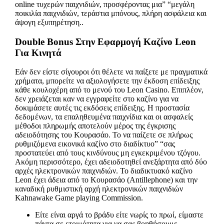
online τυχερών παιχνιδιών, προσφέροντας μια” “μεγάλη
ποικιλία παιχνιδιών, τεράστια μπόνους, πλήρη ασφάλεια και
άψογη εξυπηρέτηση..
Double Bonus Στην Εφαρμογή Καζίνο Leon
Για Κινητά
Εάν δεν είστε σίγουροι ότι θέλετε να παίξετε με πραγματικά
χρήματα, μπορείτε να αξιολογήσετε την έκδοση επίδειξης
κάθε κουλοχέρη από το μενού του Leon Casino. Επιπλέον,
δεν χρειάζεται καν να εγγραφείτε στο καζίνο για να
δοκιμάσετε αυτές τις εκδόσεις επίδειξης. Η προστασία
δεδομένων, τα επαληθευμένα παιχνίδια και οι ασφαλείς
μέθοδοι πληρωμής αποτελούν μέρος της έγκρισης
αδειοδότησης του Κουρασάο. Το να παίζετε σε πλήρως
ρυθμιζόμενα εικονικά καζίνο στο διαδίκτυο” “σας
προστατεύει από τους κινδύνους μη εγκεκριμένου τζόγου.
Ακόμη περισσότερο, έχει αδειοδοτηθεί ανεξάρτητα από δύο
αρχές ηλεκτρονικών παιχνιδιών. Το διαδικτυακό καζίνο
Leon έχει άδεια από το Κουρασάο (Antillephone) και την
καναδική ρυθμιστική αρχή ηλεκτρονικών παιχνιδιών
Kahnawake Game playing Commission.
Είτε είναι αργά το βράδυ είτε νωρίς το πρωί, είμαστε
πάντα σε ετοιμότητα για να σας βοηθήσουμε.