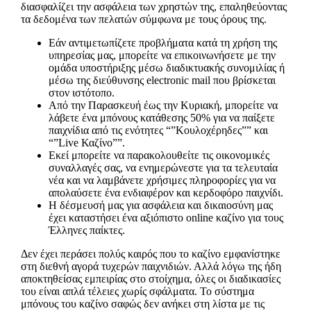
διασφαλίζει την ασφάλεια των χρηστών της, επαληθεύοντας
τα δεδομένα των πελατών σύμφωνα με τους όρους της.
Εάν αντιμετωπίζετε προβλήματα κατά τη χρήση της
υπηρεσίας μας, μπορείτε να επικοινωνήσετε με την
ομάδα υποστήριξης μέσω διαδικτυακής συνομιλίας ή
μέσω της διεύθυνσης electronic mail που βρίσκεται
στον ιστότοπο.
Από την Παρασκευή έως την Κυριακή, μπορείτε να
λάβετε ένα μπόνους κατάθεσης 50% για να παίξετε
παιχνίδια από τις ενότητες “”Κουλοχέρηδες”” και
“”Live Καζίνο””.
Εκεί μπορείτε να παρακολουθείτε τις οικονομικές
συναλλαγές σας, να ενημερώνεστε για τα τελευταία
νέα και να λαμβάνετε χρήσιμες πληροφορίες για να
απολαύσετε ένα ενδιαφέρον και κερδοφόρο παιχνίδι.
Η δέσμευσή μας για ασφάλεια και δικαιοσύνη μας
έχει καταστήσει ένα αξιόπιστο online καζίνο για τους
Έλληνες παίκτες.
Δεν έχει περάσει πολύς καιρός που το καζίνο εμφανίστηκε
στη διεθνή αγορά τυχερών παιχνιδιών. Αλλά λόγω της ήδη
αποκτηθείσας εμπειρίας στο στοίχημα, όλες οι διαδικασίες
του είναι απλά τέλειες χωρίς σφάλματα. Το σύστημα
μπόνους του καζίνο σαφώς δεν ανήκει στη λίστα με τις