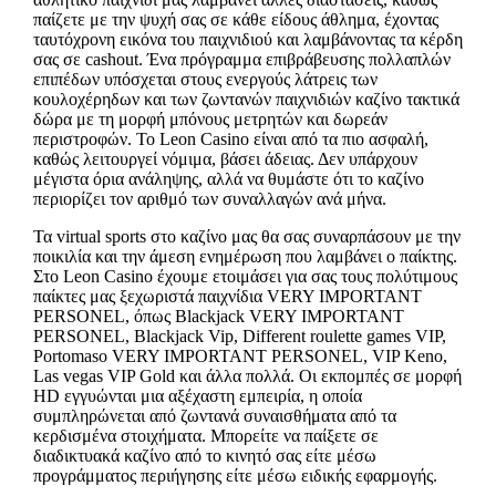
παίζετε με την ψυχή σας σε κάθε είδους άθλημα, έχοντας
ταυτόχρονη εικόνα του παιχνιδιού και λαμβάνοντας τα κέρδη
σας σε cashout. Ένα πρόγραμμα επιβράβευσης πολλαπλών
επιπέδων υπόσχεται στους ενεργούς λάτρεις των
κουλοχέρηδων και των ζωντανών παιχνιδιών καζίνο τακτικά
δώρα με τη μορφή μπόνους μετρητών και δωρεάν
περιστροφών. Το Leon Casino είναι από τα πιο ασφαλή,
καθώς λειτουργεί νόμιμα, βάσει άδειας. Δεν υπάρχουν
μέγιστα όρια ανάληψης, αλλά να θυμάστε ότι το καζίνο
περιορίζει τον αριθμό των συναλλαγών ανά μήνα.
Τα virtual sports στο καζίνο μας θα σας συναρπάσουν με την
ποικιλία και την άμεση ενημέρωση που λαμβάνει ο παίκτης.
Στο Leon Casino έχουμε ετοιμάσει για σας τους πολύτιμους
παίκτες μας ξεχωριστά παιχνίδια VERY IMPORTANT
PERSONEL, όπως Blackjack VERY IMPORTANT
PERSONEL, Blackjack Vip, Different roulette games VIP,
Portomaso VERY IMPORTANT PERSONEL, VIP Keno,
Las vegas VIP Gold και άλλα πολλά. Οι εκπομπές σε μορφή
HD εγγυώνται μια αξέχαστη εμπειρία, η οποία
συμπληρώνεται από ζωντανά συναισθήματα από τα
κερδισμένα στοιχήματα. Μπορείτε να παίξετε σε
διαδικτυακά καζίνο από το κινητό σας είτε μέσω
προγράμματος περιήγησης είτε μέσω ειδικής εφαρμογής.