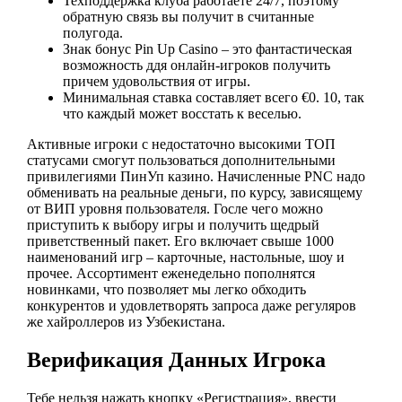
Техподдержка клуба работаете 24/7, поэтому
обратную связь вы получит в считанные
полугода.
Знак бонус Pin Up Casino – это фантастическая
возможность ддя онлайн-игроков получить
причем удовольствия от игры.
Минимальная ставка составляет всего €0. 10, так
что каждый может восстать к веселью.
Активные игроки с недостаточно высокими ТОП
статусами смогут пользоваться дополнительными
привилегиями ПинУп казино. Начисленные PNC надо
обменивать на реальные деньги, по курсу, зависящему
от ВИП уровня пользователя. Госле чего можно
приступить к выбору игры и получить щедрый
приветственный пакет. Его включает свыше 1000
наименований игр – карточные, настольные, шоу и
прочее. Ассортимент еженедельно пополнятся
новинками, что позволяет мы легко обходить
конкурентов и удовлетворять запроса даже регуляров
же хайроллеров из Узбекистана.
Верификация Данных Игрока
Тебе нельзя нажать кнопку «Регистрация», ввести