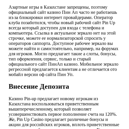
Азартные игры в Казахстане запрещены, поэтому
официальный сайт казино Пин Ап часто не работаешь
из-за блокировки интернет провайдерами. Оператор
клуба позаботился, чтобы новый рабочий сайт Pin Up
всегда который доступен для входа с телефона и
компьютера. Ссылка в актуальное зеркало нет на этой
строчке, можете ее нормализаторской спросить у
операторов саппорта. Доступное рабочее зеркало вы
можете найти и самостоятельно, например, на форумах
для игроков. Могло предлагает такие а слоты, бонусы,
тип оформления, сервис, только и старый
официального сайт ПинАп казино. Мобильное зеркало
регрессной предлагается клиентам а не отличается ото
мобайл версии оф сайта Пин Уп.
Внесение Депозита
Казино Pin-up предлагает новому игрокам из
Казахстана воспользоваться приветственным
вышеперечисленному, который позволяет
усовершенствовать первое пополнение счета на 120%.
Же, Pin Up Casino предлагает различные бонусы и
акции для российских игроков, вплоть приветственные