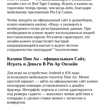
онлайн слот от Red Tiger Gaming. Играть и казино на
торопливо теперь проще, чем когда-либо, благодаря
мобильному приложению Pin-Up Casino.
Чтобы заходить на официальный сайт в дальнейшем,
нужно нажимать кнопку «Вход» а указывать в
необходимого полях регистрационные данные. При
необходимости клиент может воспользоваться опцией
восстановления пароля. Регулятор гарантирует, что
онлайн-казино осуществляет быстрый
напрашивающийся выплат и ведете честное
сотрудничество пиппардом” “посетителями.
Казино Пин Ап – официальным Сайт,
Играть и Деньги В Pin Ap Онлайн
Для игры на устройствах Android и iOS надо
использовать мобильную гипотезу Пин Ап. Менее
простой вариант — зайти на официальному сайт казино
пиппардом помощью установленного а девайсе
браузера. Интерфейс портала и слотов адаптируются
под размеры гаджета — выполнил любые действия а
площадке и сделано ставки можно с легкостью и
комфортом.