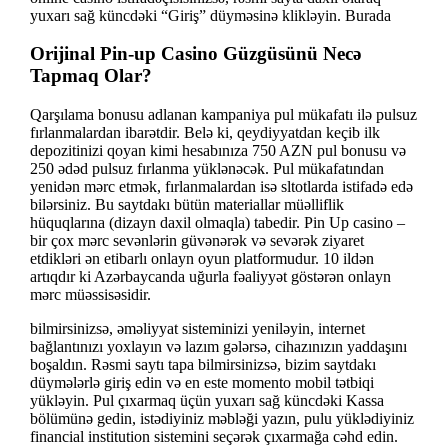
yuxarı sağ küncdəki “Giriş” düyməsinə klikləyin. Burada
Orijinal Pin-up Casino Güzgüsünü Necə
Tapmaq Olar?
Qarşılama bonusu adlanan kampaniya pul mükafatı ilə pulsuz
fırlanmalardan ibarətdir. Belə ki, qeydiyyatdan keçib ilk
depozitinizi qoyan kimi hesabınıza 750 AZN pul bonusu və
250 ədəd pulsuz fırlanma yüklənəcək. Pul mükafatından
yenidən mərc etmək, fırlanmalardan isə sltotlarda istifadə edə
bilərsiniz. Bu saytdakı bütün materiallar müəlliflik
hüquqlarına (dizayn daxil olmaqla) tabedir. Pin Up casino –
bir çox mərc sevənlərin güvənərək və sevərək ziyaret
etdikləri ən etibarlı onlayn oyun platformudur. 10 ildən
artıqdır ki Azərbaycanda uğurla fəaliyyət göstərən onlayn
mərc müəssisəsidir.
bilmirsinizsə, əməliyyat sisteminizi yeniləyin, internet
bağlantınızı yoxlayın və lazım gələrsə, cihazınızın yaddaşını
boşaldın. Rəsmi saytı tapa bilmirsinizsə, bizim saytdakı
düymələrlə giriş edin və en este momento mobil tətbiqi
yükləyin. Pul çıxarmaq üçün yuxarı sağ küncdəki Kassa
bölümünə gedin, istədiyiniz məbləği yazın, pulu yüklədiyiniz
financial institution sistemini seçərək çıxarmağa cəhd edin.