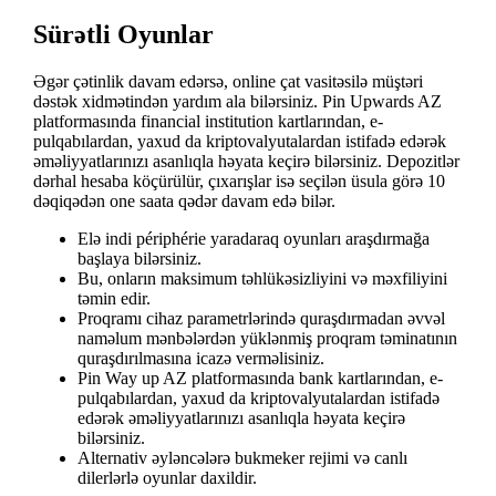
Sürətli Oyunlar
Əgər çətinlik davam edərsə, online çat vasitəsilə müştəri
dəstək xidmətindən yardım ala bilərsiniz. Pin Upwards AZ
platformasında financial institution kartlarından, e-
pulqabılardan, yaxud da kriptovalyutalardan istifadə edərək
əməliyyatlarınızı asanlıqla həyata keçirə bilərsiniz. Depozitlər
dərhal hesaba köçürülür, çıxarışlar isə seçilən üsula görə 10
dəqiqədən one saata qədər davam edə bilər.
Elə indi périphérie yaradaraq oyunları araşdırmağa
başlaya bilərsiniz.
Bu, onların maksimum təhlükəsizliyini və məxfiliyini
təmin edir.
Proqramı cihaz parametrlərində quraşdırmadan əvvəl
naməlum mənbələrdən yüklənmiş proqram təminatının
quraşdırılmasına icazə verməlisiniz.
Pin Way up AZ platformasında bank kartlarından, e-
pulqabılardan, yaxud da kriptovalyutalardan istifadə
edərək əməliyyatlarınızı asanlıqla həyata keçirə
bilərsiniz.
Alternativ əyləncələrə bukmeker rejimi və canlı
dilerlərlə oyunlar daxildir.