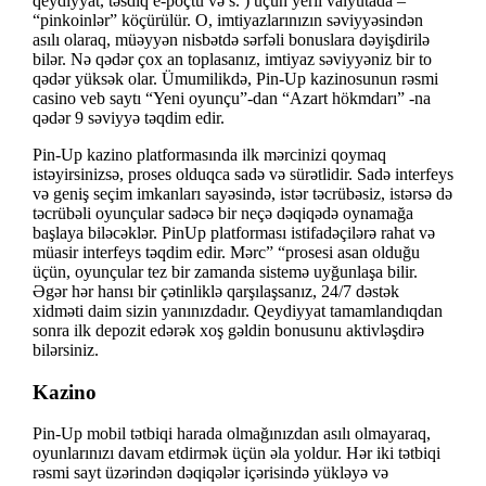
qeydiyyat, təsdiq e-poçtu və s. ) üçün yerli valyutada –
“pinkoinlər” köçürülür. O, imtiyazlarınızın səviyyəsindən
asılı olaraq, müəyyən nisbətdə sərfəli bonuslara dəyişdirilə
bilər. Nə qədər çox an toplasanız, imtiyaz səviyyəniz bir to
qədər yüksək olar. Ümumilikdə, Pin-Up kazinosunun rəsmi
casino veb saytı “Yeni oyunçu”-dan “Azart hökmdarı” -na
qədər 9 səviyyə təqdim edir.
Pin-Up kazino platformasında ilk mərcinizi qoymaq
istəyirsinizsə, proses olduqca sadə və sürətlidir. Sadə interfeys
və geniş seçim imkanları sayəsində, istər təcrübəsiz, istərsə də
təcrübəli oyunçular sadəcə bir neçə dəqiqədə oynamağa
başlaya biləcəklər. PinUp platforması istifadəçilərə rahat və
müasir interfeys təqdim edir. Mərc” “prosesi asan olduğu
üçün, oyunçular tez bir zamanda sistemə uyğunlaşa bilir.
Əgər hər hansı bir çətinliklə qarşılaşsanız, 24/7 dəstək
xidməti daim sizin yanınızdadır. Qeydiyyat tamamlandıqdan
sonra ilk depozit edərək xoş gəldin bonusunu aktivləşdirə
bilərsiniz.
Kazino
Pin-Up mobil tətbiqi harada olmağınızdan asılı olmayaraq,
oyunlarınızı davam etdirmək üçün əla yoldur. Hər iki tətbiqi
rəsmi sayt üzərindən dəqiqələr içərisində yükləyə və