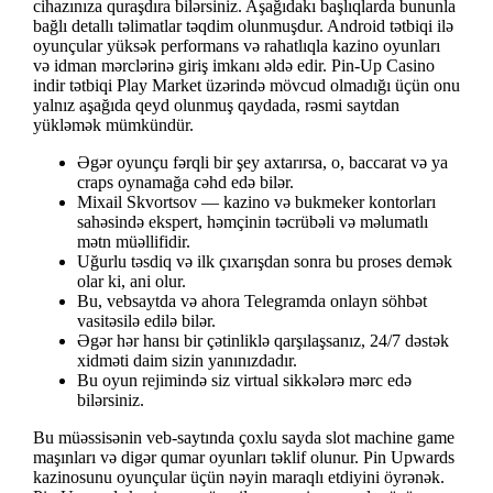
cihazınıza quraşdıra bilərsiniz. Aşağıdakı başlıqlarda bununla
bağlı detallı təlimatlar təqdim olunmuşdur. Android tətbiqi ilə
oyunçular yüksək performans və rahatlıqla kazino oyunları
və idman mərclərinə giriş imkanı əldə edir. Pin-Up Casino
indir tətbiqi Play Market üzərində mövcud olmadığı üçün onu
yalnız aşağıda qeyd olunmuş qaydada, rəsmi saytdan
yükləmək mümkündür.
Əgər oyunçu fərqli bir şey axtarırsa, o, baccarat və ya
craps oynamağa cəhd edə bilər.
Mixail Skvortsov — kazino və bukmeker kontorları
sahəsində ekspert, həmçinin təcrübəli və məlumatlı
mətn müəllifidir.
Uğurlu təsdiq və ilk çıxarışdan sonra bu proses demək
olar ki, ani olur.
Bu, vebsaytda və ahora Telegramda onlayn söhbət
vasitəsilə edilə bilər.
Əgər hər hansı bir çətinliklə qarşılaşsanız, 24/7 dəstək
xidməti daim sizin yanınızdadır.
Bu oyun rejimində siz virtual sikkələrə mərc edə
bilərsiniz.
Bu müəssisənin veb-saytında çoxlu sayda slot machine game
maşınları və digər qumar oyunları təklif olunur. Pin Upwards
kazinosunu oyunçular üçün nəyin maraqlı etdiyini öyrənək.