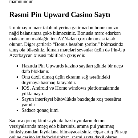
məmnundur.
Rəsmi Pin Upward Casino Saytı
Unutmayın mərc tələbini yerinə gətirmədən bonusunuzu
nağd balansınıza çəkə bilməzsiniz. Bonusla mərc edərkən
maksimum məbləğin ten AZN-dən çox olmaması tələb
olunur. Digər şərtlərlə “Bonus hesabın şərtləri” bölməsində
tanış ola bilərsiniz. İdman mərcləri sevənlər üçün də Pin-Up
Azərbaycan xüsusi təkliflərlə çıxış edir.
Hazırda Pin Upwards kazino saytları gündə bir neçə
dəfə bloklanır.
Ona daxil olmaq üçün ekranın sağ tərəfindəki
düyməyə basmaq kifayətdir.
IOS, Android və Home windows platformalarında
yükləməyə
Saytın interfeysi bütövlükdə baxdıqda xoş təəssürat
yaradır.
Sadəcə qonaq kimi
Sadəcə qonaq kimi saytdakı bəzi oyunların demo
versiyalarında məşq edə bilərsiniz, amma pul yatırmaq
funksiyasından faydalana bilməyəcəksiniz. Əgər artıq Pin-up
online casino istifadəçisisinizsə, rəsmi sayta daxil olaraq