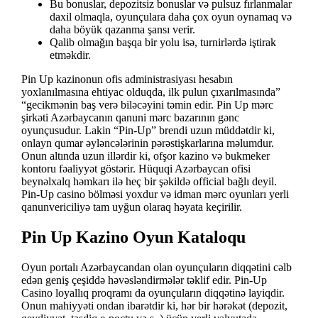
Bu bonuslar, depozitsiz bonuslar və pulsuz fırlanmalar
daxil olmaqla, oyunçulara daha çox oyun oynamaq və
daha böyük qazanma şansı verir.
Qalib olmağın başqa bir yolu isə, turnirlərdə iştirak
etməkdir.
Pin Up kazinonun ofis administrasiyası hesabın
yoxlanılmasına ehtiyac olduqda, ilk pulun çıxarılmasında”
“gecikmənin baş verə biləcəyini təmin edir. Pin Up mərc
şirkəti Azərbaycanın qanuni mərc bazarının gənc
oyunçusudur. Lakin “Pin-Up” brendi uzun müddətdir ki,
onlayn qumar əyləncələrinin pərəstişkarlarına məlumdur.
Onun altında uzun illərdir ki, ofşor kazino və bukmeker
kontoru fəaliyyət göstərir. Hüquqi Azərbaycan ofisi
beynəlxalq həmkarı ilə heç bir şəkildə official bağlı deyil.
Pin-Up casino bölməsi yoxdur və idman mərc oyunları yerli
qanunvericiliyə tam uyğun olaraq həyata keçirilir.
Pin Up Kazino Oyun Kataloqu
Oyun portalı Azərbaycandan olan oyunçuların diqqətini cəlb
edən geniş çeşiddə həvəsləndirmələr təklif edir. Pin-Up
Casino loyallıq proqramı da oyunçuların diqqətinə layiqdir.
Onun mahiyyəti ondan ibarətdir ki, hər bir hərəkət (depozit,