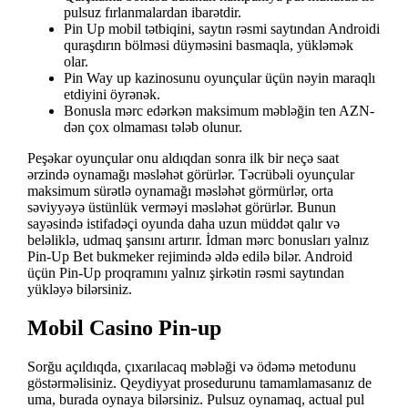
pulsuz fırlanmalardan ibarətdir.
Pin Up mobil tətbiqini, saytın rəsmi saytından Androidi
quraşdırın bölməsi düyməsini basmaqla, yükləmək
olar.
Pin Way up kazinosunu oyunçular üçün nəyin maraqlı
etdiyini öyrənək.
Bonusla mərc edərkən maksimum məbləğin ten AZN-
dən çox olmaması tələb olunur.
Peşəkar oyunçular onu aldıqdan sonra ilk bir neçə saat
ərzində oynamağı məsləhət görürlər. Təcrübəli oyunçular
maksimum sürətlə oynamağı məsləhət görmürlər, orta
səviyyəyə üstünlük verməyi məsləhət görürlər. Bunun
sayəsində istifadəçi oyunda daha uzun müddət qalır və
beləliklə, udmaq şansını artırır. İdman mərc bonusları yalnız
Pin-Up Bet bukmeker rejimində əldə edilə bilər. Android
üçün Pin-Up proqramını yalnız şirkətin rəsmi saytından
yükləyə bilərsiniz.
Mobil Casino Pin-up
Sorğu açıldıqda, çıxarılacaq məbləği və ödəmə metodunu
göstərməlisiniz. Qeydiyyat prosedurunu tamamlamasanız de
uma, burada oynaya bilərsiniz. Pulsuz oynamaq, actual pul