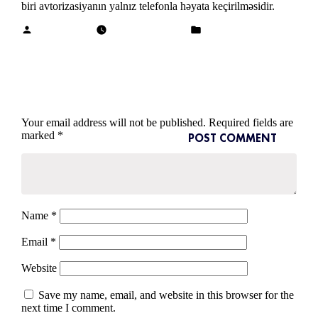
biri avtorizasiyanın yalnız telefonla həyata keçirilməsidir.
Cheikh Diallo
February 20, 2025
Uncategorized
Previous Post
“Pin Up Türkiye’den Bonus Talep Edin
Next Post
Official Web Site Do Cassino On The Internet Pin Up Get
Access E Registro
Your email address will not be published.
Required fields are
marked
*
Name
*
Email
*
Website
Save my name, email, and website in this browser for the
next time I comment.