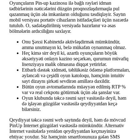
Oyunçuların Pin-up kazinosu ilə bağlı rəyləri idman
tədbirlərinin nəticələrini düzgün proqnozlaşdırmaqla pul
qazanmaq üçün əla imkanların olduğunu təsdiqləyir. Saytın
mobil versiyası portativ cihazların istifadəçiləri üçün nəzərdə
tutulub. O, sadələşdirilmiş versiyada hazırlanır və əsas
bölmələrin ardıcıllığını saxlayır.
Onu Şəxsi Kabinetdə aktivləşdirmək mümkündür,
amma unutmayın ki, belə mükafatı oynanmaq olmaz.
Heç kimə sirr deyil ki, azartlı oyunçuların böyük
əksəriyyəti onlayn kazino seçərkən, qurumun müvafiq
lisenziyaya malik olmasına diqqət yetirirlər.
Etibarlı dəstək xidməti, təhlükəsiz ödəmə platformaları,
əyləncəli və çeşidli oyun katoloqu, həmçinin intuitiv
sayt dizaynı şirkəti sevdirən amillərə daxildir.
Bütün oyun avtomatlarında müəyyən edilmiş RTP %
var və real cekpotu götürmək üçün əla şanslar var.
Oyun klubunda təkcə rəsmi sayt vasitəsilə deyil, həm
də işləyən güzgülər vasitəsilə qeydiyyatdan keçə
bilərsiniz.
Qeydiyyat təkcə rəsmi web saytında deyil, həm də mövcud
PinUp İnternet güzgüləri vasitəsilə mümkündür. Alternativ
İnternet vasitələrlə yenidən qeydiyyatdan keçməyinizə
ehtiyac yoxdur. Siz həmçinin smartfonunuza gələn SMS