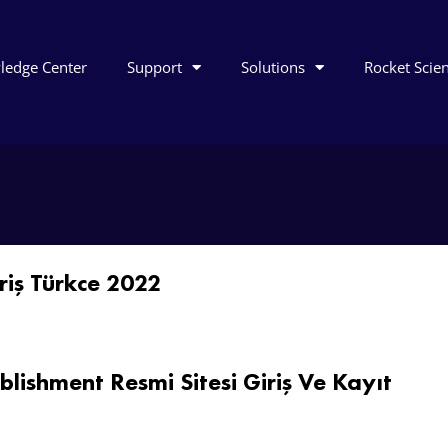
ledge Center
Support
Solutions
Rocket Scie
iriş Türkce 2022
ishment Resmi Sitesi Giriş Ve Kayıt