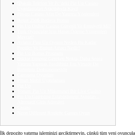
🎲akıllı Telefon Ve Pc’deki Pin Up Casino
Uygulamaları Aracılığıyla Kayıt
Pin-up Casino Afin De Yatırma Yöntemleri
Betgit 250₺ Bedava Bonus
Pin Up Online Casino Güvenli Ve Emniyetli Mi?
Türk Oyuncular Için Hangi Ödeme Yöntemleri
Mevcut?
Aviator Flag Up Oyunu Neden Bu Kadar
Popüler Ve Bunun Amacı Nedir?
Pin Up Bonus Proqramı
Dikkat Etmeniz Gereken Nokta, Daha Sonra
Yatırım Yapmak Istediğiniz Em Virtude De
Biriminin Değişmemesidir
Çarpışma Oyunları
Pinup Mobil Uygulaması
Pin Up
Yorum: Pin Up Mükemmel Bir Live Casino
Pin Up Gambling Establishment Aynaları –
Alternatif Giriş Adresleri
Casino
Neon Different Roulette Games Oyun
İlk depozito yatırma işleminizi geciktirmeyin, çünkü tüm yeni oyuncula