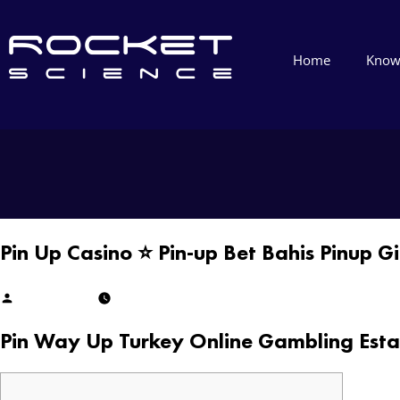
Home
Know
Pin Up Casino ⭐️ Pin-up Bet Bahis Pinup G
Cheikh Diallo
February 22, 2025
February 23, 2025
Pin Way Up Turkey Online Gambling Establ