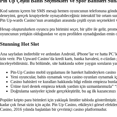
Pin Up Çeşitli Bahis Seçenekleri Ve Spor Bahisleri Sun
Kod satırını içeren bir SMS mesajı hemen oyuncunun telefonuna gönderi
deneyimi, gerçek krupiyelerle oynayabileceğiniz interaktif bir ortam su
Pin Up-wards Casino’nun avantajları arasında çeşitli oyun seçenekleri v
Hesap oluşturulurken oyuncu pra birimini seçer, bir şifre ile gelir, 
oyuncunun yetişkin olduğundan ve aynı profilden oynadığından emin olmas
Stunning Hot Slot
Ana sayfadan indirebilir ve ardından Android, iPhone’lar ve hatta PC’le
izin verir. Pin Upward Casino’da kredi kartı, banka havalesi, e-cüzdan 
inceleyebilirsiniz. Bu bölümde, site hakkında sobre yaygın soruların yanı
Pin-Up Casino mobil uygulaması ile hareket halindeyken casino
Yeni oyuncular, bahis oynamak veya casino oyunları oynamak içi
Casino bahisleri ve kuralları hakkında bilgi edinin empieza bunl
Ürüne özel destek empieza teknik yardım için uzmanlarımızla” “i
Doğrulama saniyeler içinde gerçekleştirilir, bu ag ilk kazancınız
Popüler kripto para birimleri için yaklaşık limitler tabloda gösterilmişt
kadar çok fırsat sizin için açılır. Pin Up Casino, etkileyici görsel efek
Casino, 2016 yılında başlatılan bir çevrimiçi casino platformudur.