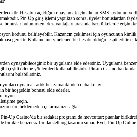
ar
lecektir. Hesabın açıldığını onaylamak için alınan SMS kodunun verile
nmaktadır. Pin Up giriş işlemi yaptıktan sonra, üyeler bonuslardan fayda
e bonuslar bulunurken, dezavantajları arasında bazı ülkelerde erişim kıs
promosyon kodunu belirleyebilir. Kazancın çekilmesi için oyuncunun kim
ı gerekir. Kullanıcının yinelenen bir hesabı olduğu tespit edilirse, kaz
rden oynayabileceğiniz bir uygulama elde edersiniz. Uygulama benzersiz 
gibi çeşitli ödeme yöntemleri kullanabilirsiniz. Pin-up Casino hakkında
tlarını bulabilirsiniz.
 oyunları oynamak artık her zamankinden daha kolay.
n bir hoşgeldin bonusu elde ederler.
ara uyun.
letişime geçin.
ı uzun süre beklemeden çıkarmanızı sağlar.
ir. Pin-Up Casino’da bir sadakat programı da mevcuttur; puanlar biriktireb
tlerle birlikte benzersiz bir darstellung tasarımı sunar. Evet, Pin Up Onl