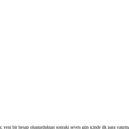
r, yeni bir hesap oluşturduktan sonraki seven gün içinde ilk para yatır