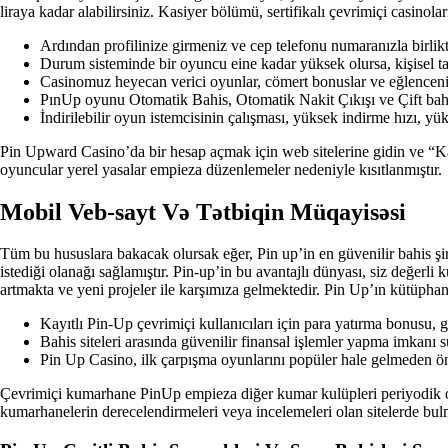
liraya kadar alabilirsiniz. Kasiyer bölümü, sertifikalı çevrimiçi casinolar
Ardından profilinize girmeniz ve cep telefonu numaranızla birlikt
Durum sisteminde bir oyuncu eine kadar yüksek olursa, kişisel tati
Casinomuz heyecan verici oyunlar, cömert bonuslar ve eğlenceniz 
PınUp oyunu Otomatik Bahis, Otomatik Nakit Çıkışı ve Çift bahis gi
İndirilebilir oyun istemcisinin çalışması, yüksek indirme hızı, y
Pin Upward Casino’da bir hesap açmak için web sitelerine gidin ve “Kay
oyuncular yerel yasalar empieza düzenlemeler nedeniyle kısıtlanmıştır.
Mobil Veb-sayt Və Tətbiqin Müqayisəsi
Tüm bu hususlara bakacak olursak eğer, Pin up’in en güvenilir bahis şirk
istediği olanağı sağlamıştır. Pin-up’in bu avantajlı dünyası, siz değer
artmakta ve yeni projeler ile karşımıza gelmektedir. Pin Up’ın kütüphane
Kayıtlı Pin-Up çevrimiçi kullanıcıları için para yatırma bonusu, 
Bahis siteleri arasında güvenilir finansal işlemler yapma imkanı
Pin Up Casino, ilk çarpışma oyunlarını popüler hale gelmeden ön
Çevrimiçi kumarhane PinUp empieza diğer kumar kulüpleri periyodik o
kumarhanelerin derecelendirmeleri veya incelemeleri olan sitelerde bu