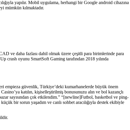
cılığıyla yapılır. Mobil uygulama, herhangi bir Google android cihazına
meyi mümkün kılmaktadır.
AD ve daha fazlası dahil olmak üzere çeşitli para birimlerinde para
Pin Up crash oyunu SmartSoft Gaming tarafından 2018 yılında
mleri empieza güvenlik, Türkiye’deki kumarhanelerde büyük önem
asino’ya katılın, kişiselleştirilmiş bonusunuzu alın ve bol kazançlı
azar sayısından çok etkilendim.” “[newline]Futbol, basketbol ve ping-
 küçük bir sorun yaşadım ve canlı sohbet aracılığıyla destek ekibiyle
ldir.