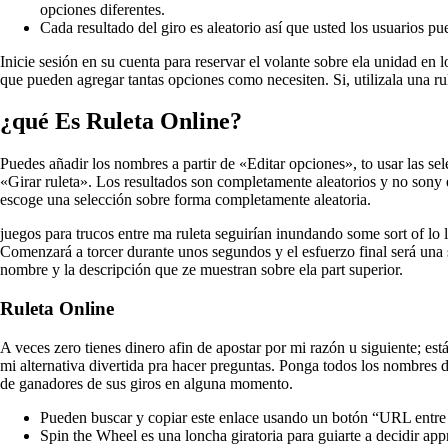
opciones diferentes.
Cada resultado del giro es aleatorio así que usted los usuarios pu
Inicie sesión en su cuenta para reservar el volante sobre ela unidad en
que pueden agregar tantas opciones como necesiten. Si, utilizala una rul
¿qué Es Ruleta Online?
Puedes añadir los nombres a partir de «Editar opciones», to usar las sel
«Girar ruleta». Los resultados son completamente aleatorios y no sony e
escoge una selección sobre forma completamente aleatoria.
juegos para trucos entre ma ruleta seguirían inundando some sort of lo l
Comenzará a torcer durante unos segundos y el esfuerzo final será una s
nombre y la descripción que ze muestran sobre ela part superior.
Ruleta Online
A veces zero tienes dinero afin de apostar por mi razón u siguiente; est
mi alternativa divertida pra hacer preguntas. Ponga todos los nombres d
de ganadores de sus giros en alguna momento.
Pueden buscar y copiar este enlace usando un botón “URL entre
Spin the Wheel es una loncha giratoria para guiarte a decidir app