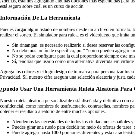
Además, estamos agregando algunas opciones más espléndidas para usted.
está seguro sobre cuál es un curso de acción
Información De La Herramienta
Puedes cargar algun listado de nombres desde un archivo en formato. t
realizar el sorteo. El simulador para ruleta es el videojuego que imita u
Sin rintangan, es necesario realizarlo si desea reservar las config
No debemos un límite específico, por” “como pueden agregar ta
No se podra configurar para la cual proporcione siempre este mi
Sí, tendrías que usarlo como una alternativa divertida em virtude
Agrega los colores y el logo design de tu marca para personalizar tus s
Privacidad. Sí, nuestro cifra asegura una selección aleatoria y justa cad
¿puedo Usar Una Herramienta Ruleta Aleatoria Para
Nuestra ruleta aleatoria personalizable está diseñada y definitiva con c
confidencial, como nombres de usufructuario, contraseñas, nombres para 
obtener el resultado aleatorio de entre muchas opciones.
Atendemos las necesidades de todos los ciudadanos españoles y 
Puedes girar una ruedo para decidir no meio de ofertas de tarea, 
Puede agregar hasta 1000 porciones diferentes y esta característi