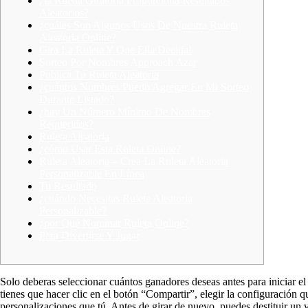
¿la Rueda Giratoria Proporciona Resultados
Aleatorios?
¿cuáles Son Algunos Usos De Nuestra Ruleta
Aleatoria Online?
Gira La Ruleta Y Que Ella Decida!
Sorteo Por Nombres Approach Azar
Publica Tu Ruleta Aleatoria
¿cuántos Nombres Puedo Agregar En Mi Sorteo
Durante Listado?
¿hay Un Número Mínimo De Nombres
Requeridos?
Ruleta Aleatoria
¿cómo Usar Esta Ruleta Online?
Ruleta Aleatoria – Crea La Ruleta Aleatoria
Personalizable En Línea
Tu Resultado
¿cuándo Necesitas Ruleta Aleatoria
Personalizable?
¿por Qué Nominar Ruleta Online?
Para Divertirse Y Jugar
Solo deberas seleccionar cuántos ganadores deseas antes para iniciar el
tienes que hacer clic en el botón “Compartir”, elegir la configuración
personalizaciones que tú. Antes de girar de nuevo, puedes destituir un