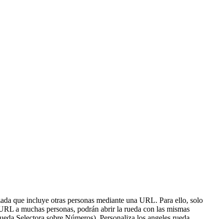
izada que incluye otras personas mediante una URL. Para ello, solo
a URL a muchas personas, podrán abrir la rueda con las mismas
 Rueda Selectora sobre Números). Personaliza los angeles rueda,