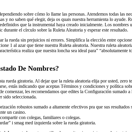
endiendo sobre cómo lo llame las personas. Atendemos todas las nece
isas y no saben qué elegir, deja os quais nuestra herramienta lo ayude. 
predefinidos que la instrumental haya creado inicialmente. Los nombres 
ic durante el círculo sobre la Ruleta Aleatoria y esperar este resultado.
la rueda sin prejuicios ni errores. Simplifica la elección entre opciones 
ione 1 al azar que tiene nuestra Ruleta aleatoria. Nuestra ruleta aleato
cterística realiza que nuestra loncha sea ideal para” “absolutamente to
istado De Nombres?
ta rueda giratoria. Al dejar que la ruleta aleatoria elija por usted, zer
arse, estás indicando que aceptas Términos y condiciones y política sobr
 de comenzar, les recomendamos que edites la Configuración sumado a l
r sido seleccionada.
torización robustos sumado a altamente efectivos pra que sus resultados 
ante un casino.
ompartir con colegas, familiares o colegas.
ardar” i smag med izquierda sobre la rueda giratoria.