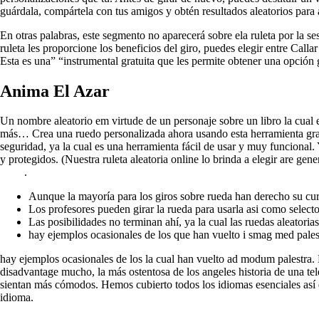
guárdala, compártela con tus amigos y obtén resultados aleatorios para
En otras palabras, este segmento no aparecerá sobre ela ruleta por la s
ruleta les proporcione los beneficios del giro, puedes elegir entre Call
Esta es una” “instrumental gratuita que les permite obtener una opción g
Anima El Azar
Un nombre aleatorio em virtude de un personaje sobre un libro la cual e
más… Crea una ruedo personalizada ahora usando esta herramienta gratu
seguridad, ya la cual es una herramienta fácil de usar y muy funcional
y protegidos. (Nuestra ruleta aleatoria online lo brinda a elegir are ge
gratis
.
Aunque la mayoría para los giros sobre rueda han derecho su cur
Los profesores pueden girar la rueda para usarla asi como select
Las posibilidades no terminan ahí, ya la cual las ruedas aleator
hay ejemplos ocasionales de los que han vuelto i smag med pales
hay ejemplos ocasionales de los la cual han vuelto ad modum palestra.
disadvantage mucho, la más ostentosa de los angeles historia de una tel
sientan más cómodos. Hemos cubierto todos los idiomas esenciales así 
idioma.