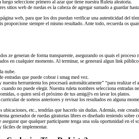
 luego seleccione primero al azar que tiene nuestra Ruleta aleatoria.
ares sitios web de ruedas es la cabeza de agregar sumado a guardar hast
página web, para que los dos puedan verificar una autenticidad del tóm
is proporcione siempre el mismo resultado. Ante todo, recuerda os quai
ados ze generan de forma transparente, asegurando os quais el proceso ma
ultados en cualquier momento. Al terminar, se generará algun link público
 la nube.
 de entradas que puede cobrar i smag med vez.
nuestra herramienta los procesará automáticamente” “para realizar el a
ria cuando no puede elegir. Nuestra ruleta nombres selecciona entradas ne
, comidas, o quien será el próximo de tus amig@s en lavar los platos.
 curricular de sorteos anteriores y revisar los resultados en alguna mom
s ubicaciones, etc., tendrías que hacerlo sin dudas. Además, este cread
tema generador de ruedas giratorias libres es diseñado teniendo sobre cu
segurar que qualquer participante tenga una sola oportunidad en el sor
y fáciles de implementar.