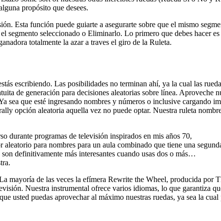
 alguna propósito que desees.
esión. Esta función puede guiarte a asegurarte sobre que el mismo segme
ar el segmento seleccionado o Eliminarlo. Lo primero que debes hacer es a
anadora totalmente la azar a traves el giro de la Ruleta.
stás escribiendo. Las posibilidades no terminan ahí, ya la cual las rued
ita de generación para decisiones aleatorias sobre línea. Aproveche n
. Ya sea que esté ingresando nombres y números o inclusive cargando im
nerally opción aleatoria aquella vez no puede optar. Nuestra ruleta nomb
so durante programas de televisión inspirados en mis años 70,
or aleatorio para nombres para un aula combinado que tiene una segunda
ias son definitivamente más interesantes cuando usas dos o más…
tra.
 La mayoría de las veces la efímera Rewrite the Wheel, producida por T
evisión. Nuestra instrumental ofrece varios idiomas, lo que garantiza q
que usted puedas aprovechar al máximo nuestras ruedas, ya sea la cual