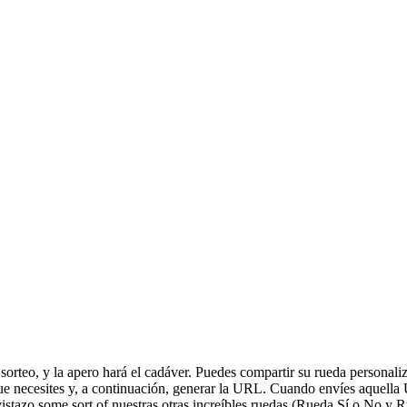
 sorteo, y la apero hará el cadáver. Puedes compartir su rueda personal
 que necesites y, a continuación, generar la URL. Cuando envíes aquell
 vistazo some sort of nuestras otras increíbles ruedas (Rueda Sí o No y