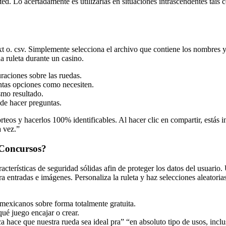
 Lo acertadamente es utilizarlas en situaciones intrascendentes tais co
xt o. csv. Simplemente selecciona el archivo que contiene los nombres 
na ruleta durante un casino.
uraciones sobre las ruedas.
ntas opciones como necesiten.
smo resultado.
 de hacer preguntas.
orteos y hacerlos 100% identificables. Al hacer clic en compartir, está
a vez.”
 Concursos?
aracterísticas de seguridad sólidas afin de proteger los datos del usuari
entradas e imágenes. Personaliza la ruleta y haz selecciones aleatorias
mexicanos sobre forma totalmente gratuita.
qué juego encajar o crear.
ca hace que nuestra rueda sea ideal pra” “en absoluto tipo de usos, inc