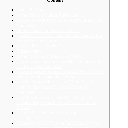
Content
Anima El Azar
¿cómo Pueden Utilizar Ruleta Online?
¿cuáles Son Mis Usos De La Apero Listado De
Nombres?
Información Entre Ma Herramienta
¿puedo Usar Are Generally Herramienta Ruleta
Aleatoria Para Concursos?
¿qué Es Ruleta On-line?
Ruleta Online
¿cómo Usar La Ruleta De Nombres?
¿puedo Usar Este Sorteador De Nombres Para
Cualquier Tipo De Lista?
¿puedo Hacer El Sorteo Aleatorio Para Nombres
Para Algun Intercambio De Regalos?
¿puedo Afirmar Un Listado A Partir De Un
Archivo Para Hacer El Azar Aleatorio De
Nombres?
¿puedo Establecer Límites De Tiempo Um
Cuentas Regresivas Para Los Giros Para Las
Ruleta?
Cambiar Este Nombre Y Los Angeles
Descripción
Características De Nuestra La Ruleta Aleatoria