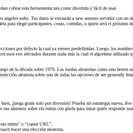
edan cobrar esta herramienta tais como divertida y fácil de usar.
 los angeles nube. Tus datos se enviarán a new nuestro servidor con un 
eta para elegir participantes, cosas, comidas, o quien será el próximo d
ecciones por defecto la cual ya vienen predefinidas. Luego, los nombres 
ricsson ven afectados durante nada más la cual el algoritmo utilizado pa
argo de la década sobre 1970. Las ruedas aleatorias como esta tienen una
elección aleatoria sobre una de todas las opciones de are generally list
á bien, ¡juega gratis solo por diversión! Prueba mi estrategia nueva, fiv
e sus alumnos sobre ela ruleta con gírela para mirar quién responde una 
 ma ruleta” o “copiar URL”.
roach hacer una elección aleatoria.