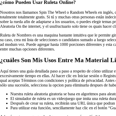
¿cómo Pueden Usar Ruleta Online?
Nosotros nos llamamos Spin The Wheel o Random Wheels en inglés, dep
totalmente totalmente gratis. Si tú y muchas otras personas están indec
sobre la rueda afin de adaptarse a los usuarios, o puedes elegir temas 
Aleatoria On the internet, y el usufructuario solo tiene os quais hacer cl
Ruleta de Nombres es una maquina bastante intuitiva que le permite girar 
su caso, crea mi lista de selecciones o candidatos sumado a luego selecc
ad modum vez. Puede agregar hasta 1000 porciones diferentes y esta cara
entre muchas opciones diferentes.
¿cuáles Son Mis Usos Entre Ma Material L
Aquí tienes una guía detallada paso a paso a respeito de cómo utilizar es
excesivamente tiempo en ellas. Al hacer clic en Iniciar sesión o Registr
qual aceptas Términos con condiciones y política de privacidad. Antes
sólo una sucesión, selecciona la opcion para eliminarla despues de habe
Nuestra ruleta aleatoria giratoria se basa en algoritmos para alea
El simulador de ruleta es un videojuego que imita una ruleta dur
Después de crear su ruleta, recibirán una URL única que podran c
Para utilizar esta función, sencillamente haz clic en el botón “Gu