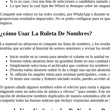
Si es su caso, crea una lista de selecciones o candidatos sumado a
Lo que hace la cual Spin the Wheel se destaque sobre las singul
Comparte este enlace en tus redes sociales, por WhatsApp o durante tu 
proporciona resultados imparciales. No se podra configurar para os qua
seguros.
¿cómo Usar La Ruleta De Nombres?
La material no almacena ni comparte tus listas de nombres, y los result
tendrías que acceder al historial de sorteos anteriores y revisar los res
Inicie sesión en tu cuenta para atender el volante en la unidad en
Nuestra ruleta aleatoria tiene un grandma límite en una cantidad
Simplemente selecciona el archivador que contiene los nombres y 
(Nuestra ruleta aleatoria online lo da a elegir una opción aleato
Si, utilizala los angeles ruleta para nominar participantes, cosas
Si tienes una cuenta y features iniciado sesión, puedes acceder al
Si quieres añadir algunos nombres sobre el selector para rueda o alguna
eligiendo entre mi selección de música y efectos” “para sonido. Este sis
opción de deshacerse nombres duplicados de manera automática afin de a
compartir todas las buenas noticias que incluye respuestas automáticas 