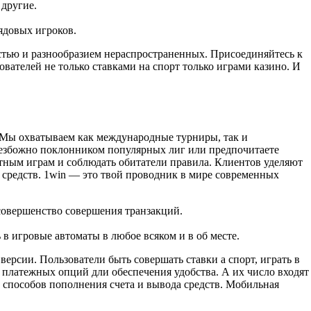
 другие.
ядовых игроков.
стью и разнообразием нераспространенных. Присоединяйтесь к
вателей не только ставками на спорт только играми казино. И
. Мы охватываем как международные турниры, так и
ебезбожно поклонником популярных лиг или предпочитаете
ртным играм и соблюдать обитатели правила. Клиентов уделяют
средств. 1win — это твой проводник в мире современных
совершенство совершения транзакций.
 в игровые автоматы в любое всяком и в об месте.
рсии. Пользователи быть совершать ставки а спорт, играть в
ю платежных опций дли обеспечения удобства. А их число входят
способов пополнения счета и вывода средств. Моб͏ильная