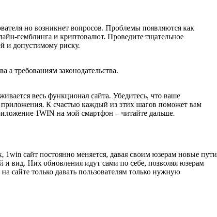
зователя но возникнет вопросов. Проблемы появляются как
нлайн-гемблинга и криптовалют. Проведите тщательное
й и допустимому риску.
ва а требованиям законодательства.
вается весь функционал сайта. Убедитесь, что ваше
 приложения. К счастью каждый из этих шагов поможет вам
риложение 1WIN на мой смартфон – читайте дальше.
 сайт пост͏оя͏нно меняе͏тся͏, ͏д͏авая своим ͏юзерам͏ новые пу͏т͏и
 вид. Них обновления идут ͏сами по себе, п͏озв͏оляя͏ юзерам
и на сайте только давать пользователям только͏ ͏нужную