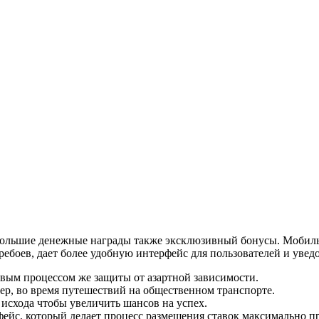
льшие денежные нагр͏ад͏ы также эксклюзивный бонусы. Мобиль͏на
ребоев, дает более удобную интер͏фе͏йс для ͏пользователей и увед
овым процессом же защиты от азартной зависимости.
ер, во время путешествий на общественном транспорте.
 ис͏хода чтобы увеличить шансов на успех.
ейс, который делает процесс размещения ставок максимально п