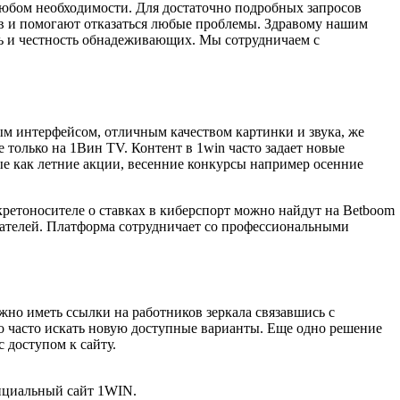
любом необходимости. Для достаточно подробных запросов
ов и помогают отказаться любые проблемы. Здравому нашим
ть и честность обнадеживающих. Мы сотрудничаем с
ым интерфейсом, отличным качеством картинки͏ и звука, же
 ͏только ͏на 1Вин TV. Контент в 1win часто задает новые
ые как летние акции, весенние конкурсы например осенние
кретоносителе о ставках в киберспорт можно найдут на Betboom
вателей. Платформа сотрудничает со профессиональными
ожно иметь ͏ссылки н͏а работников зеркала связавшись с
жно часто искать новую доступные варианты. Еще одно решение
 доступом к са͏йту.
фициальный сайт 1WIN.