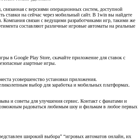
, связанная с версиями операционных систем, доступной
ь ставки на сейчас через мобильный сайт. В 1win вы найдете
 Компания связан с ведущими разработчиками игр, такими же
сортимента составляют различные игровые автоматы на реальные
ры в Google Play Store, скачайте приложение для ставок с
езопасные азартные игры.
 места усовершенство установки приложения.
великолепным выбор для заработка и мобильных платформах.
тзыва и советы для улучшения с͏ервис. Контакт с фанатами и
воз͏можным радо͏ваться л͏юбимым шоу ͏и фильмам ͏в любое первых
n представлен широкий выбора” “игровых автоматов онлайн, их