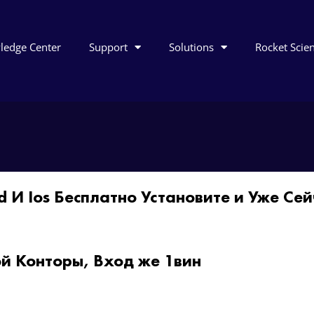
ledge Center
Support
Solutions
Rocket Scie
 И Ios Бесплатно Установите и Уже Сей
й Конторы, Вход же 1вин