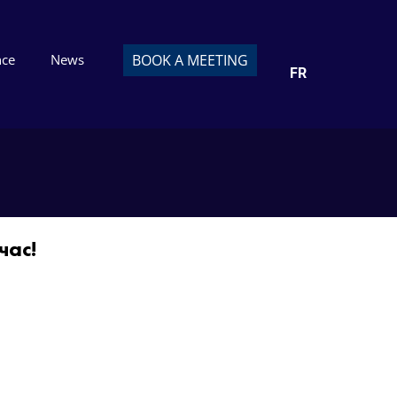
nce
News
BOOK A MEETING
FR
час!