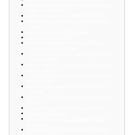
Melhores Cassinos Online – Sites De Cassino
Online No Brasil 2025
Vbet — Os Melhores Torneios De Slots
Bacana Enjoy – Plataforma Exclusiva Para
Cassino
Variedade De Games De Cassino
Live Blackjack (ao Vivo)
Perguntas Frequentes Sobre Os Melhores
Cassinos Online No Brasil
Conclusão: Vale A Pena Jogar Nos Melhores
Cassinos Online?
Qual O Melhor On Line Casino Online Para
Ganhar Dinheiro?
Os Slots Sem Depósito São Iguais Aos Com
Bônus Grátis?
Slots Ou Caça-níqueis – Os Queridinhos 2
Jogadores
Onabet – Um Dos Néanmoins Completos Do
Brasil
O Que É Uma Aposta Máxima Em Slots?
Queda Para Símbolos
Bônus De Boas-vindas E Variedade Sobre
Promoções
Quais São Os Melhores Games De Cassino
Online Em 2025?