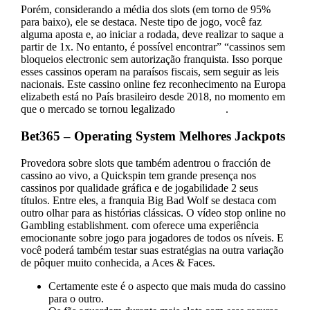
Porém, considerando a média dos slots (em torno de 95%
para baixo), ele se destaca. Neste tipo de jogo, você faz
alguma aposta e, ao iniciar a rodada, deve realizar to saque a
partir de 1x. No entanto, é possível encontrar” “cassinos sem
bloqueios electronic sem autorização franquista. Isso porque
esses cassinos operam na paraísos fiscais, sem seguir as leis
nacionais. Este cassino online fez reconhecimento na Europa
elizabeth está no País brasileiro desde 2018, no momento em
que o mercado se tornou legalizado
bet apostas
.
Bet365 – Operating System Melhores Jackpots
Provedora sobre slots que também adentrou o fracción de
cassino ao vivo, a Quickspin tem grande presença nos
cassinos por qualidade gráfica e de jogabilidade 2 seus
títulos. Entre eles, a franquia Big Bad Wolf se destaca com
outro olhar para as histórias clássicas. O vídeo stop online no
Gambling establishment. com oferece uma experiência
emocionante sobre jogo para jogadores de todos os níveis. E
você poderá também testar suas estratégias na outra variação
de pôquer muito conhecida, a Aces & Faces.
Certamente este é o aspecto que mais muda do cassino
para o outro.