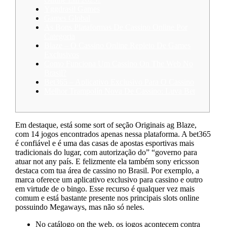
Yggdrasil Games
Games Global
As Bons Plataformas De Cassino Online Por
Categoria
Blaze – O Cassino Online Repleto De Games
Exclusivos
Como Funciona Um Cassino On The Web No
Brasil?
Bet365 – Aplicativo Exclusivo Para O Cassino
Melhor Trampolín Nova De Cassino: Luva Bet
Em destaque, está some sort of seção Originais ag Blaze,
com 14 jogos encontrados apenas nessa plataforma. A bet365
é confiável e é uma das casas de apostas esportivas mais
tradicionais do lugar, com autorização do” “governo para
atuar not any país. E felizmente ela também sony ericsson
destaca com tua área de cassino no Brasil. Por exemplo, a
marca oferece um aplicativo exclusivo para cassino e outro
em virtude de o bingo. Esse recurso é qualquer vez mais
comum e está bastante presente nos principais slots online
possuindo Megaways, mas não só neles.
No catálogo on the web, os jogos acontecem contra