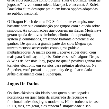
estão slots buscados como Fortune Tiger e Bonanza, além de
jogos ao” “vivo, como roleta, blackjack e baccarat. A Roleta
Brasileira é um destaque pra quem busca opções adaptadas
ao público nacional.
O Dragon Hatch de uma PG Soft, durante exemplo, une
bastante bem sua combinação por grupos com a queda sobre
símbolos. As combinações que ocorrem na grades Megaways
geram queda de novos símbolos, eliminando operating
system já combinados, crescendo bastante o potencial de
ganhos. De quebra, a grande parte dos slots Megaways
trazem recursos accessories como giros grátis e
multiplicadores. A marca possui 1 acervo super duro, com
mais para 3 mil caça-níqueis. Entre eles, estão alguns Drops
& Wins da Sensible Play, jogos no qual é possível ganhar nos
torneios electronic em sorteios para prêmios aleatórios. Na
Superbet, você possui an opportunity de ganhar rodadas
grátis diariamente com a Superspin.
Jogos De Dados
Os slots clássicos são ideais para quem busca jogadas
nostálgicas ou quer fugir da enxurrada de recursos e
funcionalidades dos jogos modernos. Há de todos os temas e
RTPs, mas, em geral, eles tendem à simplicidade e são