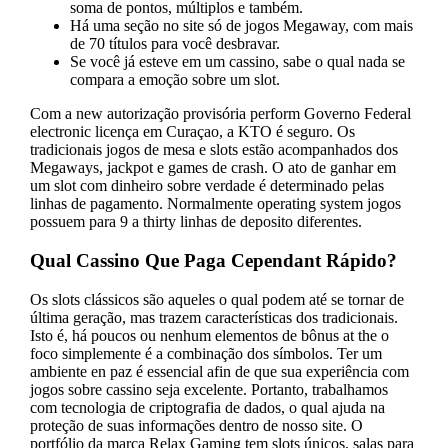
soma de pontos, múltiplos e também.
Há uma seção no site só de jogos Megaway, com mais
de 70 títulos para você desbravar.
Se você já esteve em um cassino, sabe o qual nada se
compara a emoção sobre um slot.
Com a new autorização provisória perform Governo Federal
electronic licença em Curaçao, a KTO é seguro. Os
tradicionais jogos de mesa e slots estão acompanhados dos
Megaways, jackpot e games de crash. O ato de ganhar em
um slot com dinheiro sobre verdade é determinado pelas
linhas de pagamento. Normalmente operating system jogos
possuem para 9 a thirty linhas de deposito diferentes.
Qual Cassino Que Paga Cependant Rápido?
Os slots clássicos são aqueles o qual podem até se tornar de
última geração, mas trazem características dos tradicionais.
Isto é, há poucos ou nenhum elementos de bônus at the o
foco simplemente é a combinação dos símbolos. Ter um
ambiente en paz é essencial afin de que sua experiência com
jogos sobre cassino seja excelente. Portanto, trabalhamos
com tecnologia de criptografia de dados, o qual ajuda na
proteção de suas informações dentro de nosso site. O
portfólio da marca Relax Gaming tem slots únicos, salas para