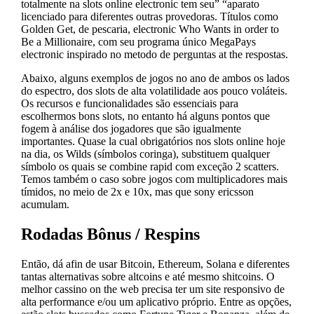
totalmente na slots online electronic tem seu” “aparato
licenciado para diferentes outras provedoras. Títulos como
Golden Get, de pescaria, electronic Who Wants in order to
Be a Millionaire, com seu programa único MegaPays
electronic inspirado no metodo de perguntas at the respostas.
Abaixo, alguns exemplos de jogos no ano de ambos os lados
do espectro, dos slots de alta volatilidade aos pouco voláteis.
Os recursos e funcionalidades são essenciais para
escolhermos bons slots, no entanto há alguns pontos que
fogem à análise dos jogadores que são igualmente
importantes. Quase la cual obrigatórios nos slots online hoje
na dia, os Wilds (símbolos coringa), substituem qualquer
símbolo os quais se combine rapid com exceção 2 scatters.
Temos também o caso sobre jogos com multiplicadores mais
tímidos, no meio de 2x e 10x, mas que sony ericsson
acumulam.
Rodadas Bônus / Respins
Então, dá afin de usar Bitcoin, Ethereum, Solana e diferentes
tantas alternativas sobre altcoins e até mesmo shitcoins. O
melhor cassino on the web precisa ter um site responsivo de
alta performance e/ou um aplicativo próprio. Entre as opções,