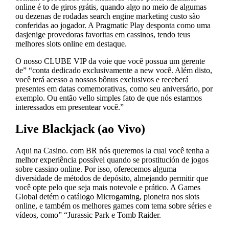
online é to de giros grátis, quando algo no meio de algumas
ou dezenas de rodadas search engine marketing custo são
conferidas ao jogador. A Pragmatic Play desponta como uma
dasjenige provedoras favoritas em cassinos, tendo teus
melhores slots online em destaque.
O nosso CLUBE VIP da voie que você possua um gerente
de” “conta dedicado exclusivamente a new você. Além disto,
você terá acesso a nossos bônus exclusivos e receberá
presentes em datas comemorativas, como seu aniversário, por
exemplo. Ou então vello simples fato de que nós estarmos
interessados em presentear você.”
Live Blackjack (ao Vivo)
Aqui na Casino. com BR nós queremos la cual você tenha a
melhor experiência possível quando se prostitución de jogos
sobre cassino online. Por isso, oferecemos alguma
diversidade de métodos de depósito, almejando permitir que
você opte pelo que seja mais notevole e prático. A Games
Global detém o catálogo Microgaming, pioneira nos slots
online, e também os melhores games com tema sobre séries e
vídeos, como” “Jurassic Park e Tomb Raider.