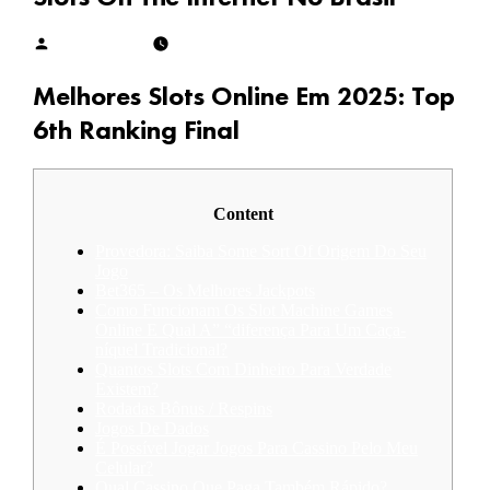
Cheikh Diallo
February 20, 2025
February 21, 2025
Melhores Slots Online Em 2025: Top
6th Ranking Final
Content
Provedora: Saiba Some Sort Of Origem Do Seu
Jogo
Bet365 – Os Melhores Jackpots
Como Funcionam Os Slot Machine Games
Online E Qual A” “diferença Para Um Caça-
níquel Tradicional?
Quantos Slots Com Dinheiro Para Verdade
Existem?
Rodadas Bônus / Respins
Jogos De Dados
É Possível Jogar Jogos Para Cassino Pelo Meu
Celular?
Qual Cassino Que Paga Também Rápido?