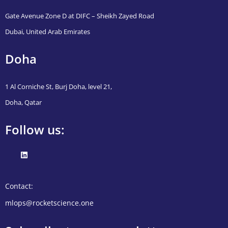
Gate Avenue Zone D at DIFC – Sheikh Zayed Road
Dubai, United Arab Emirates
Doha
1 Al Corniche St, Burj Doha, level 21,
Doha, Qatar
Follow us:
Contact:
mlops@rocketscience.one