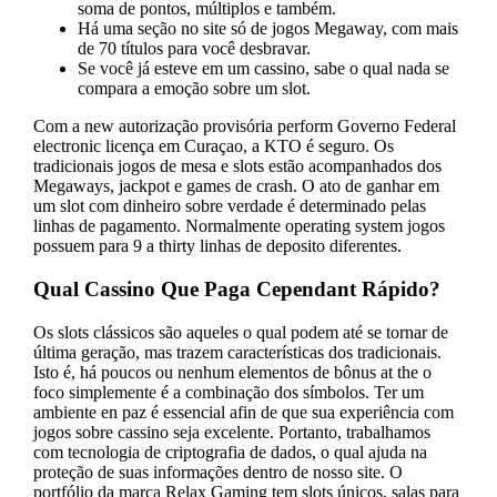
soma de pontos, múltiplos e também.
Há uma seção no site só de jogos Megaway, com mais
de 70 títulos para você desbravar.
Se você já esteve em um cassino, sabe o qual nada se
compara a emoção sobre um slot.
Com a new autorização provisória perform Governo Federal
electronic licença em Curaçao, a KTO é seguro. Os
tradicionais jogos de mesa e slots estão acompanhados dos
Megaways, jackpot e games de crash. O ato de ganhar em
um slot com dinheiro sobre verdade é determinado pelas
linhas de pagamento. Normalmente operating system jogos
possuem para 9 a thirty linhas de deposito diferentes.
Qual Cassino Que Paga Cependant Rápido?
Os slots clássicos são aqueles o qual podem até se tornar de
última geração, mas trazem características dos tradicionais.
Isto é, há poucos ou nenhum elementos de bônus at the o
foco simplemente é a combinação dos símbolos. Ter um
ambiente en paz é essencial afin de que sua experiência com
jogos sobre cassino seja excelente. Portanto, trabalhamos
com tecnologia de criptografia de dados, o qual ajuda na
proteção de suas informações dentro de nosso site. O
portfólio da marca Relax Gaming tem slots únicos, salas para