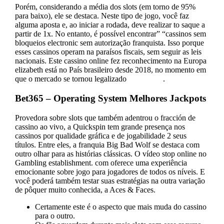
Porém, considerando a média dos slots (em torno de 95%
para baixo), ele se destaca. Neste tipo de jogo, você faz
alguma aposta e, ao iniciar a rodada, deve realizar to saque a
partir de 1x. No entanto, é possível encontrar” “cassinos sem
bloqueios electronic sem autorização franquista. Isso porque
esses cassinos operam na paraísos fiscais, sem seguir as leis
nacionais. Este cassino online fez reconhecimento na Europa
elizabeth está no País brasileiro desde 2018, no momento em
que o mercado se tornou legalizado
bet apostas
.
Bet365 – Operating System Melhores Jackpots
Provedora sobre slots que também adentrou o fracción de
cassino ao vivo, a Quickspin tem grande presença nos
cassinos por qualidade gráfica e de jogabilidade 2 seus
títulos. Entre eles, a franquia Big Bad Wolf se destaca com
outro olhar para as histórias clássicas. O vídeo stop online no
Gambling establishment. com oferece uma experiência
emocionante sobre jogo para jogadores de todos os níveis. E
você poderá também testar suas estratégias na outra variação
de pôquer muito conhecida, a Aces & Faces.
Certamente este é o aspecto que mais muda do cassino
para o outro.