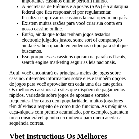
importantes cassinos online perform mundo.
A Secretaria de Prêmios e Apostas (SPA) é a autarquia
federal que fica responsável por regulamentar,
fiscalizar e aprovar os cassinos la cual operam no país.
Existem muitas razões para você criar sua conta em
nosso cassino online.
Então, ainda que todas tenham jogos testados
electronic julgados justos, some sort of comparação
ainda é válida quando entendemos o tipo para slot que
buscamos.
Isso porque esses cassinos operam na paraísos fiscais,
search engine marketing seguir as leis nacionais.
Aqui, você encontrará os principais meios de jogos sobre
cassino, diferentes informações sobre eles e também opções
de jogos para você aproveitar em cada uma das categorias.
Os melhores cassinos são sites que dispõem de pagamentos
rápidos, variedade sobre jogos de apostas e sorteios
frequentes. Por causa dem popularidade, muitos jogadores
têm dúvidas a respeito de como tudo funciona. As máquinas
caça-níqueis com prêmio acumulado, por exemplo, garantem
uma considerável quantia na dinheiro para quem acertar a
sequência correta.
Vbet Instructions Os Melhores