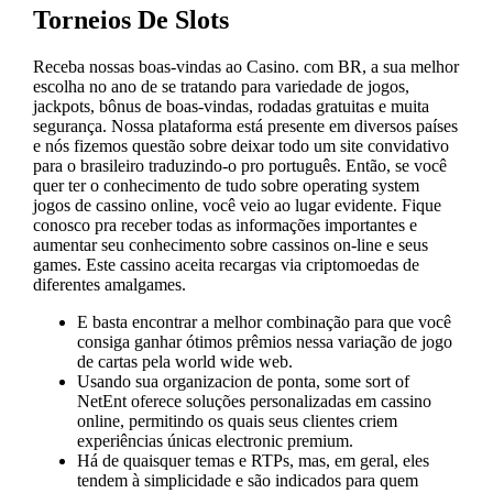
Torneios De Slots
Receba nossas boas-vindas ao Casino. com BR, a sua melhor
escolha no ano de se tratando para variedade de jogos,
jackpots, bônus de boas-vindas, rodadas gratuitas e muita
segurança. Nossa plataforma está presente em diversos países
e nós fizemos questão sobre deixar todo um site convidativo
para o brasileiro traduzindo-o pro português. Então, se você
quer ter o conhecimento de tudo sobre operating system
jogos de cassino online, você veio ao lugar evidente. Fique
conosco pra receber todas as informações importantes e
aumentar seu conhecimento sobre cassinos on-line e seus
games. Este cassino aceita recargas via criptomoedas de
diferentes amalgames.
E basta encontrar a melhor combinação para que você
consiga ganhar ótimos prêmios nessa variação de jogo
de cartas pela world wide web.
Usando sua organizacion de ponta, some sort of
NetEnt oferece soluções personalizadas em cassino
online, permitindo os quais seus clientes criem
experiências únicas electronic premium.
Há de quaisquer temas e RTPs, mas, em geral, eles
tendem à simplicidade e são indicados para quem