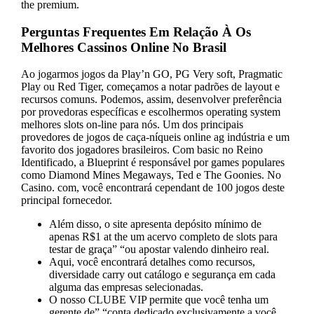
the premium.
Perguntas Frequentes Em Relação À Os
Melhores Cassinos Online No Brasil
Ao jogarmos jogos da Play’n GO, PG Very soft, Pragmatic
Play ou Red Tiger, começamos a notar padrões de layout e
recursos comuns. Podemos, assim, desenvolver preferência
por provedoras específicas e escolhermos operating system
melhores slots on-line para nós. Um dos principais
provedores de jogos de caça-níqueis online ag indústria e um
favorito dos jogadores brasileiros. Com basic no Reino
Identificado, a Blueprint é responsável por games populares
como Diamond Mines Megaways, Ted e The Goonies. No
Casino. com, você encontrará cependant de 100 jogos deste
principal fornecedor.
Além disso, o site apresenta depósito mínimo de
apenas R$1 at the um acervo completo de slots para
testar de graça” “ou apostar valendo dinheiro real.
Aqui, você encontrará detalhes como recursos,
diversidade carry out catálogo e segurança em cada
alguma das empresas selecionadas.
O nosso CLUBE VIP permite que você tenha um
gerente de” “conta dedicado exclusivamente a você.