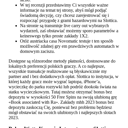
W tej recenzji przedstawimy Ci wszystkie ważne
informacje na temat tej strony, abyś mógł podjąć
świadomą decyzję, czy chcesz zarejestrować się i
rozpocząć przygodę z grami hazardowymi na Slottica.
Na stronie są transmisje live carry out wybranych
wydarzeń, zaś obstawiać możemy sporo parametrów a
keineswegs tylko proste zakłady 1X2.
Otóż austriacka casa Novomatic testuje t ten sposób
możliwość zdalnej gry em prawdziwych automatach w
domowym zaciszu.
Dostępne są różnorodne metody płatności, dostosowane do
lokalnych preferencji polskich graczy. A co najlepsze,
wszystkie transakcje realizowane są błyskawicznie my
partner and i bez dodatkowych opłat. Slottica to instytucja, w
której każdy gracz może wygrać laptopa, iPhone’a,
wycieczkę do parku rozrywki lub podróż dookoła świata na
statku wycieczkowym. Tutaj możesz otrzymać bonus bez
depozytu w wysokości 50 Free Spins na swoją ulubioną grę
«Book associated with Ra». Zakłady mhh 2023 bonus bez
depozytu zaskoczą Cię, ponieważ bez problemu będziesz
mógł obstawiać na swoich ulubionych i najlepszych slotach
2023.