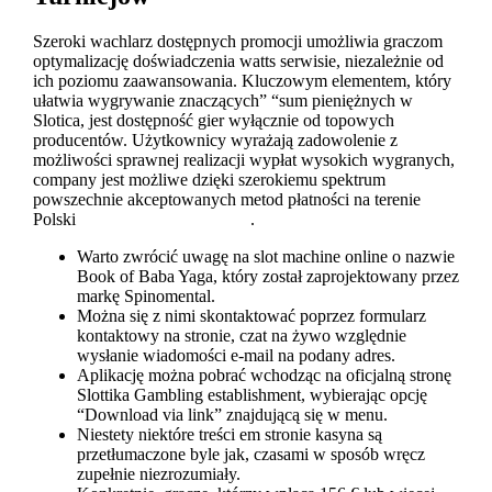
Szeroki wachlarz dostępnych promocji umożliwia graczom
optymalizację doświadczenia watts serwisie, niezależnie od
ich poziomu zaawansowania. Kluczowym elementem, który
ułatwia wygrywanie znaczących” “sum pieniężnych w
Slotica, jest dostępność gier wyłącznie od topowych
producentów. Użytkownicy wyrażają zadowolenie z
możliwości sprawnej realizacji wypłat wysokich wygranych,
company jest możliwe dzięki szerokiemu spektrum
powszechnie akceptowanych metod płatności na terenie
Polski
http://slottica-opinie.com
.
Warto zwrócić uwagę na slot machine online o nazwie
Book of Baba Yaga, który został zaprojektowany przez
markę Spinomental.
Można się z nimi skontaktować poprzez formularz
kontaktowy na stronie, czat na żywo względnie
wysłanie wiadomości e-mail na podany adres.
Aplikację można pobrać wchodząc na oficjalną stronę
Slottika Gambling establishment, wybierając opcję
“Download via link” znajdującą się w menu.
Niestety niektóre treści em stronie kasyna są
przetłumaczone byle jak, czasami w sposób wręcz
zupełnie niezrozumiały.