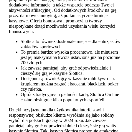
dodatkowe informacje, a także wsparcie podczas Twojej
aktywności afiliacyjnej. Od dodatkowych środków na grę,
przez darmowe annoying, aż po fantastyczne turnieje
kasynowe. Oferta bonusowa i promocyjna tworzy
niespotykane dotąd możliwości uzyskania wielu korzyści
finansowych.
Slottica to również doskonałe miejsce dla entuzjastów
zakładów sportowych.
To premia bardzo wysoka procentowo, ale minusem
jest jej maksymalna kwota ustawiona już na poziomie
700 złotych.
Jak zawsze pamiętaj, aby grać odpowiedzialnie i
cieszyć się grą w kasynie Slottica.
Dostępne są również gry w kasynie mhh żywo – z
krupierem można zagrać t baccarat, blackjack, poker
czy ruletka.
Oprócz tradycyjnych płatności kartą, Slottica On line
casino obsługuje kilka popularnych e-portfeli.
Dzięki przyjaznemu dla użytkownika interfejsowi i
responsywnej obsłudze klienta wyróżnia się jako solidny
wybór dla polskich graczy w 2024 roku. Jak zawsze
pamiętaj, aby grać odpowiedzialnie i cieszyć się grą watts
kasynie Slottica. Tak, kasyno Slottica proponuje atrakcyjne