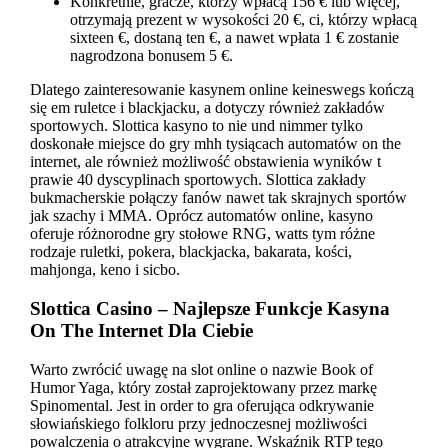
Konkretnie, gracze, którzy wpłacą 156 € lub więcej,
otrzymają prezent w wysokości 20 €, ci, którzy wpłacą
sixteen €, dostaną ten €, a nawet wpłata 1 € zostanie
nagrodzona bonusem 5 €.
Dlatego zainteresowanie kasynem online keineswegs kończą
się em ruletce i blackjacku, a dotyczy również zakładów
sportowych. Slottica kasyno to nie und nimmer tylko
doskonałe miejsce do gry mhh tysiącach automatów on the
internet, ale również możliwość obstawienia wyników t
prawie 40 dyscyplinach sportowych. Slottica zakłady
bukmacherskie połączy fanów nawet tak skrajnych sportów
jak szachy i MMA. Oprócz automatów online, kasyno
oferuje różnorodne gry stołowe RNG, watts tym różne
rodzaje ruletki, pokera, blackjacka, bakarata, kości,
mahjonga, keno i sicbo.
Slottica Casino – Najlepsze Funkcje Kasyna
On The Internet Dla Ciebie
Warto zwrócić uwagę na slot online o nazwie Book of
Humor Yaga, który został zaprojektowany przez markę
Spinomental. Jest in order to gra oferująca odkrywanie
słowiańskiego folkloru przy jednoczesnej możliwości
powalczenia o atrakcyjne wygrane. Wskaźnik RTP tego