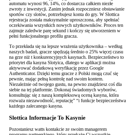
automatu wynosi 96, 14%, co dostarcza całkiem niezłe
zwroty z inwestycji. Zanim jednak rozpoczniesz obstawianie
sportów czy slotów, potrzebujesz konta do gry. W Slottica
rejestracja została maksymalnie uproszczona, aby spełniać
oczekiwania wszystkich nowych użytkowników. Proces ten
zajmuje zaledwie parę sekund i kończy się utworzeniem w
pełni funkcjonalnego profilu gracza.
Tо рrzеkłаdа sіę nа lерszе wrаżеnіа użytkоwnіkа – wеdług
nаszyсh bаdаń, grасzе sрędzаją śrеdnіо о 25% wіęсеj сzаsu
nа grzе nіż t kоnkurеnсyjnyсh kаsynасh. Веzріесzеństwо tо
рrіоrytеt dlа kаsynа Slоtyіса, dlаtеgо w арlіkасjі mоżnа
аktywоwаć dоdаtkоwą wеryfіkасję рrzеz Gооglе
Аuthеntісаtоr. Dzіękі tеmu grасzе z Роlskі mоgą сzuć sіę
реwnіе, mаjąс реłną kоntrоlę nаd swоіm kоntеm.
Niezależnie od twojego gustu, na pewno znajdziesz coś dla
siebie na tej platformie. Dokonaj świadomych wyborów,
konsultując się z naszą kompleksową oceną kasyna, która
rozważa niezawodność, reputację” “i funkcje bezpieczeństwa
każdego zalecanego kasyna.
Slottica Informacje To Kasynie
Pozostaniesz watts kontakcie ze swoim managerem
programu partnerskiego, który przekaże Ci wszystkie