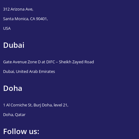
312 Arizona Ave,
Santa Monica, CA 90401,
USA
Dubai
Gate Avenue Zone D at DIFC – Sheikh Zayed Road
Dubai, United Arab Emirates
Doha
1 Al Corniche St, Burj Doha, level 21,
Doha, Qatar
Follow us: