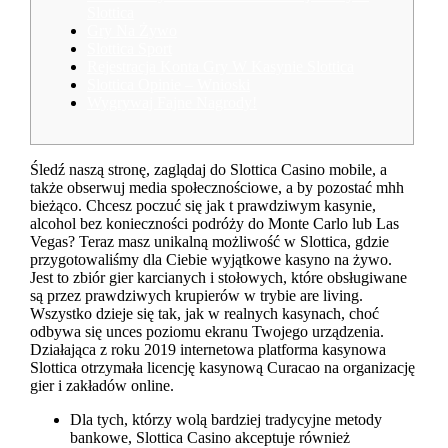
Slottica
Gry Na Żywo
Slottica Sport
Rejestracja Konta Gry W Kasynie Slottica
Slottica Opinie – Wnioski
Wygrywaj Fajne Nagrody!
Śledź naszą stronę, zaglądaj do Slottica Casino mobile, a
także obserwuj media społecznościowe, a by pozostać mhh
bieżąco. Chcesz poczuć się jak t prawdziwym kasynie,
alcohol bez konieczności podróży do Monte Carlo lub Las
Vegas? Teraz masz unikalną możliwość w Slottica, gdzie
przygotowaliśmy dla Ciebie wyjątkowe kasyno na żywo.
Jest to zbiór gier karcianych i stołowych, które obsługiwane
są przez prawdziwych krupierów w trybie are living.
Wszystko dzieje się tak, jak w realnych kasynach, choć
odbywa się unces poziomu ekranu Twojego urządzenia.
Działająca z roku 2019 internetowa platforma kasynowa
Slottica otrzymała licencję kasynową Curacao na organizację
gier i zakładów online.
Dla tych, którzy wolą bardziej tradycyjne metody
bankowe, Slottica Casino akceptuje również