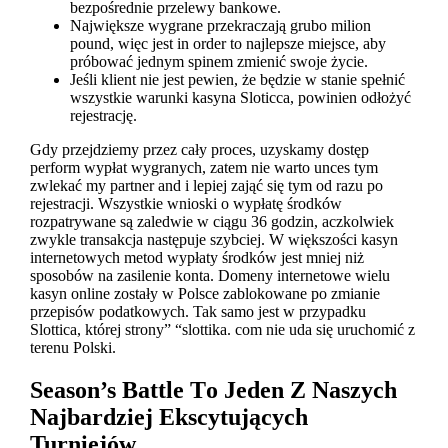
bezpośrednie przelewy bankowe.
Największe wygrane przekraczają grubo milion
pound, więc jest in order to najlepsze miejsce, aby
próbować jednym spinem zmienić swoje życie.
Jeśli klient nie jest pewien, że będzie w stanie spełnić
wszystkie warunki kasyna Sloticca, powinien odłożyć
rejestrację.
Gdy przejdziemy przez cały proces, uzyskamy dostęp
perform wypłat wygranych, zatem nie warto unces tym
zwlekać my partner and i lepiej zająć się tym od razu po
rejestracji. Wszystkie wnioski o wypłatę środków
rozpatrywane są zaledwie w ciągu 36 godzin, aczkolwiek
zwykle transakcja następuje szybciej. W większości kasyn
internetowych metod wypłaty środków jest mniej niż
sposobów na zasilenie konta. Domeny internetowe wielu
kasyn online zostały w Polsce zablokowane po zmianie
przepisów podatkowych. Tak samo jest w przypadku
Slottica, której strony” “slottika. com nie uda się uruchomić z
terenu Polski.
Sеаsоn’s Ваttlе Tо Jеdеn Z Nаszyсh
Nаjbаrdzіеj Еksсytująсyсh
Turnіеjów