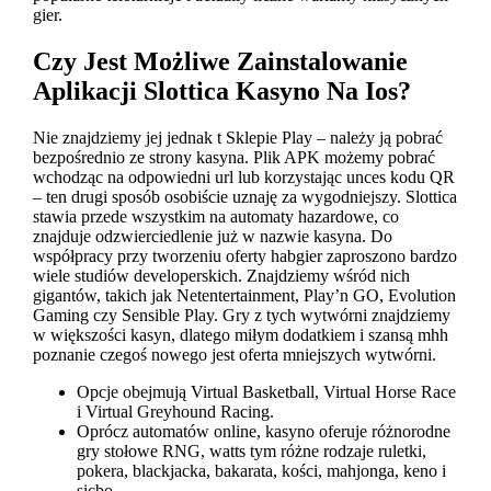
gier.
Czy Jest Możliwe Zainstalowanie
Aplikacji Slottica Kasyno Na Ios?
Nie znajdziemy jej jednak t Sklepie Play – należy ją pobrać
bezpośrednio ze strony kasyna. Plik APK możemy pobrać
wchodząc na odpowiedni url lub korzystając unces kodu QR
– ten drugi sposób osobiście uznaję za wygodniejszy. Slottica
stawia przede wszystkim na automaty hazardowe, co
znajduje odzwierciedlenie już w nazwie kasyna. Do
współpracy przy tworzeniu oferty habgier zaproszono bardzo
wiele studiów developerskich. Znajdziemy wśród nich
gigantów, takich jak Netentertainment, Play’n GO, Evolution
Gaming czy Sensible Play. Gry z tych wytwórni znajdziemy
w większości kasyn, dlatego miłym dodatkiem i szansą mhh
poznanie czegoś nowego jest oferta mniejszych wytwórni.
Opcje obejmują Virtual Basketball, Virtual Horse Race
i Virtual Greyhound Racing.
Oprócz automatów online, kasyno oferuje różnorodne
gry stołowe RNG, watts tym różne rodzaje ruletki,
pokera, blackjacka, bakarata, kości, mahjonga, keno i
sicbo.