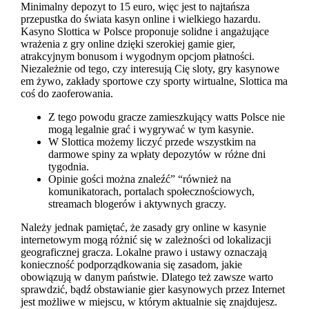
Minimalny depozyt to 15 euro, więc jest to najtańsza
przepustka do świata kasyn online i wielkiego hazardu.
Kasyno Slottica w Polsce proponuje solidne i angażujące
wrażenia z gry online dzięki szerokiej gamie gier,
atrakcyjnym bonusom i wygodnym opcjom płatności.
Niezależnie od tego, czy interesują Cię sloty, gry kasynowe
em żywo, zakłady sportowe czy sporty wirtualne, Slottica ma
coś do zaoferowania.
Z tego powodu gracze zamieszkujący watts Polsce nie
mogą legalnie grać i wygrywać w tym kasynie.
W Slottica możemy liczyć przede wszystkim na
darmowe spiny za wpłaty depozytów w różne dni
tygodnia.
Opinie gości można znaleźć” “również na
komunikatorach, portalach społecznościowych,
streamach blogerów i aktywnych graczy.
Należy jednak pamiętać, że zasady gry online w kasynie
internetowym mogą różnić się w zależności od lokalizacji
geograficznej gracza. Lokalne prawo i ustawy oznaczają
konieczność podporządkowania się zasadom, jakie
obowiązują w danym państwie. Dlatego też zawsze warto
sprawdzić, bądź obstawianie gier kasynowych przez Internet
jest możliwe w miejscu, w którym aktualnie się znajdujesz.