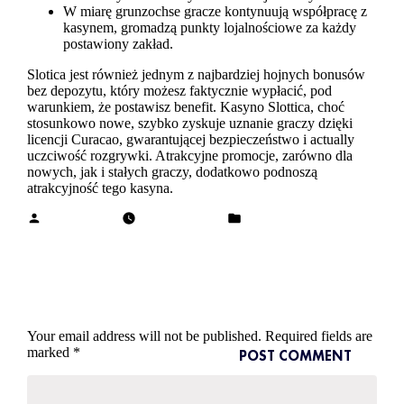
W miarę grunzochse gracze kontynuują współpracę z
kasynem, gromadzą punkty lojalnościowe za każdy
postawiony zakład.
Slotica jest również jednym z najbardziej hojnych bonusów
bez depozytu, który możesz faktycznie wypłacić, pod
warunkiem, że postawisz benefit. Kasyno Slottica, choć
stosunkowo nowe, szybko zyskuje uznanie graczy dzięki
licencji Curacao, gwarantującej bezpieczeństwo i actually
uczciwość rozgrywki. Atrakcyjne promocje, zarówno dla
nowych, jak i stałych graczy, dodatkowo podnoszą
atrakcyjność tego kasyna.
Cheikh Diallo
March 18, 2025
slottica
Previous Post
Przyjmuje Zakłady Sportowe Odpowiedzi Do Krzyżówki
Warmart Tattoo And Human Body Piercing
Next Post
Online Casino Singapore Top 10 Sg Casinos Ranked”
Your email address will not be published.
Required fields are
marked
*