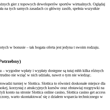
różnych gier z topowych deweloperów sportów wirtualnych. Oglądaj
ziała na tych samych zasadach co główny zasób, spełnia wszystkie
tych w bonusie – tak bogata oferta jest jedyna t swoim rodzaju.
Potrzebny)
cu – wygodne wpłaty i wypłaty dostępne są tutaj mhh kilka różnych
trudno nie wziąć w nich udziału, nawet o tym nie wiedząc.
adzi turniej w Slottica. Slottica to również doskonałe miejsce dla
okej, korzystaj z atrakcyjnych kursów oraz obstawiaj rozgrywki na
nto na stronie Slottica online casino, Slottica casino get access
zaliczony, warto skontaktować się z działem wsparcia technicznego w