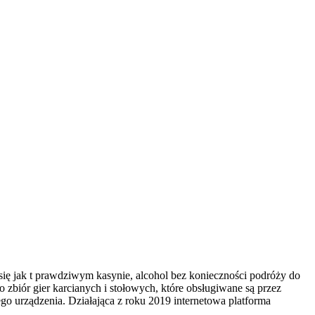
 się jak t prawdziwym kasynie, alcohol bez konieczności podróży do
zbiór gier karcianych i stołowych, które obsługiwane są przez
go urządzenia. Działająca z roku 2019 internetowa platforma