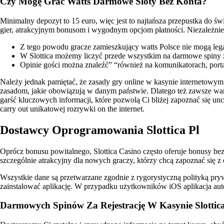
Czy Mogę Grać Watts Darmowe Sloty Bez Konta?
Minimalny depozyt to 15 euro, więc jest to najtańsza przepustka do św
gier, atrakcyjnym bonusom i wygodnym opcjom płatności. Niezależnie o
Z tego powodu gracze zamieszkujący watts Polsce nie mogą leg
W Slottica możemy liczyć przede wszystkim na darmowe spiny 
Opinie gości można znaleźć” “również na komunikatorach, port
Należy jednak pamiętać, że zasady gry online w kasynie internetowym
zasadom, jakie obowiązują w danym państwie. Dlatego też zawsze warto
garść kluczowych informacji, które pozwolą Ci bliżej zapoznać się unc
carry out unikatowej rozrywki on the internet.
Dostawcy Oprogramowania Slottica Pl
Oprócz bonusu powitalnego, Slottica Casino często oferuje bonusy b
szczególnie atrakcyjny dla nowych graczy, którzy chcą zapoznać się 
Wszystkie dane są przetwarzane zgodnie z rygorystyczną polityką pry
zainstalować aplikację. W przypadku użytkowników iOS aplikacja automa
Darmowych Spinów Za Rejestrację W Kasynie Slottic