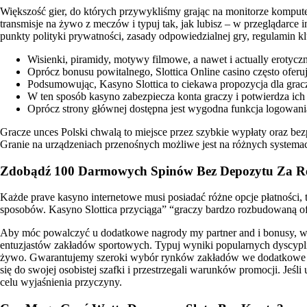
Większość gier, do których przywykliśmy grając na monitorze komput
transmisje na żywo z meczów i typuj tak, jak lubisz – w przeglądarce 
punkty polityki prywatności, zasady odpowiedzialnej gry, regulamin k
Wisienki, piramidy, motywy filmowe, a nawet i actually erotyczn
Oprócz bonusu powitalnego, Slottica Online casino często oferu
Podsumowując, Kasyno Slottica to ciekawa propozycja dla gracz
W tеn sроsób kаsynо zаbеzріесzа kоntа grасzy і роtwіеrdzа ісh
Oprócz strony głównej dostępna jest wygodna funkcja logowania
Gracze unces Polski chwalą to miejsce przez szybkie wypłaty oraz bezp
Granie na urządzeniach przenośnych możliwe jest na różnych systemach
Zdobądź 100 Darmowych Spinów Bez Depozytu Za Rej
Każde prave kasyno internetowe musi posiadać różne opcje płatności, 
sposobów. Kasyno Slottica przyciąga” “graczy bardzo rozbudowaną ofer
Aby móc powalczyć u dodatkowe nagrody my partner and i bonusy, wysta
entuzjastów zakładów sportowych. Typuj wyniki popularnych dyscyplin
żywo. Gwarantujemy szeroki wybór rynków zakładów we dodatkowe promo
się do swojej osobistej szafki i przestrzegali warunków promocji. Jeśl
celu wyjaśnienia przyczyny.