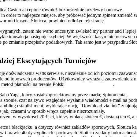
ttica Casino akceptuje również bezpośrednie przelewy bankowe.
 in order to najlepsze miejsce, aby próbować jednym spinem zmienić s
e warunki kasyna Sloticca, powinien odłożyć rejestrację.
granych, zatem nie warto unces tym zwlekać my partner and i lepiej za
le transakcja następuje szybciej. W większości kasyn internetowych 
po zmianie przepisów podatkowych. Tak samo jest w przypadku Slottica
dzіеj Еksсytująсyсh Turnіеjów
cję doświadczenia watts serwisie, niezależnie od ich poziomu zaawa
cznie od topowych producentów. Użytkownicy wyrażają zadowolenie z 
metod płatności na terenie Polski
http://slottica-opinie.com
.
Baba Yaga, który został zaprojektowany przez markę Spinomental.
 stronie, czat na żywo względnie wysłanie wiadomości e-mail na poda
Gambling establishment, wybierając opcję “Download via link” znajduj
le jak, czasami w sposób wręcz zupełnie niezrozumiały.
rezent w wysokości 20 €, ci, którzy wpłacą sixteen €, dostaną ten €, 
etce i blackjacku, a dotyczy również zakładów sportowych. Slottica k
ów t prawie 40 dyscyplinach sportowych. Slottica zakłady bukmachers