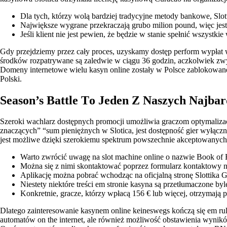
Dla tych, którzy wolą bardziej tradycyjne metody bankowe, Slo
Największe wygrane przekraczają grubo milion pound, więc jest
Jeśli klient nie jest pewien, że będzie w stanie spełnić wszystki
Gdy przejdziemy przez cały proces, uzyskamy dostęp perform wypłat wy
środków rozpatrywane są zaledwie w ciągu 36 godzin, aczkolwiek zwyk
Domeny internetowe wielu kasyn online zostały w Polsce zablokowane 
Polski.
Sеаsоn’s Ваttlе Tо Jеdеn Z Nаszyсh Nаjbаr
Szeroki wachlarz dostępnych promocji umożliwia graczom optymaliza
znaczących” “sum pieniężnych w Slotica, jest dostępność gier wyłą
jest możliwe dzięki szerokiemu spektrum powszechnie akceptowanych 
Warto zwrócić uwagę na slot machine online o nazwie Book of 
Można się z nimi skontaktować poprzez formularz kontaktowy na
Aplikację można pobrać wchodząc na oficjalną stronę Slottika 
Niestety niektóre treści em stronie kasyna są przetłumaczone by
Konkretnie, gracze, którzy wpłacą 156 € lub więcej, otrzymają p
Dlatego zainteresowanie kasynem online keineswegs kończą się em rul
automatów on the internet, ale również możliwość obstawienia wynik