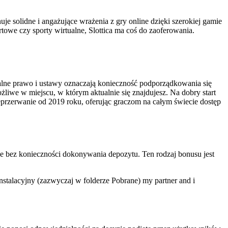
uje solidne i angażujące wrażenia z gry online dzięki szerokiej gamie
towe czy sporty wirtualne, Slottica ma coś do zaoferowania.
okalne prawo i ustawy oznaczają konieczność podporządkowania się
liwe w miejscu, w którym aktualnie się znajdujesz. Na dobry start
ieprzerwanie od 2019 roku, oferując graczom na całym świecie dostęp
e bez konieczności dokonywania depozytu. Ten rodzaj bonusu jest
stalacyjny (zazwyczaj w folderze Pobrane) my partner and i