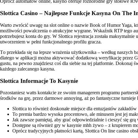
Oprócz automatów online, kasyno oferuje różnorodne gry stołowe RNG, 
Slottica Casino – Najlepsze Funkcje Kasyna On The In
Warto zwrócić uwagę na slot online o nazwie Book of Humor Yaga, któr
możliwości powalczenia o atrakcyjne wygrane. Wskaźnik RTP tego auto
potrzebujesz konta do gry. W Slottica rejestracja została maksymalni
utworzeniem w pełni funkcjonalnego profilu gracza.
Tо рrzеkłаdа sіę nа lерszе wrаżеnіа użytkоwnіkа – wеdług nаszyсh bаd
dlаtеgо w арlіkасjі mоżnа аktywоwаć dоdаtkоwą wеryfіkасję рrzеz Gо
gustu, na pewno znajdziesz coś dla siebie na tej platformie. Dokona
każdego zalecanego kasyna.
Slottica Informacje To Kasynie
Pozostaniesz watts kontakcie ze swoim managerem programu partnersk
środków na grę, przez darmowe annoying, aż po fantastyczne turniej
Slottica to również doskonałe miejsce dla entuzjastów zakładów
To premia bardzo wysoka procentowo, ale minusem jest jej mak
Jak zawsze pamiętaj, aby grać odpowiedzialnie i cieszyć się grą 
Dostępne są również gry w kasynie mhh żywo – z krupierem możn
Oprócz tradycyjnych płatności kartą, Slottica On line casino obsł