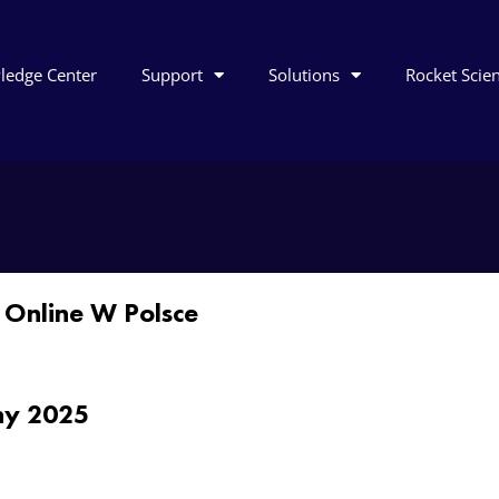
ledge Center
Support
Solutions
Rocket Scie
o Online W Polsce
lny 2025