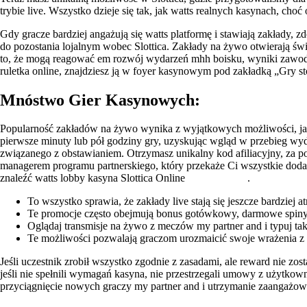
trybie live. Wszystko dzieje się tak, jak watts realnych kasynach, ch
Gdy gracze bardziej angażują się watts platformę i stawiają zakłady,
do pozostania lojalnym wobec Slottica. Zakłady na żywo otwierają świ
to, że mogą reagować em rozwój wydarzeń mhh boisku, wyniki zawodnik
ruletka online, znajdziesz ją w foyer kasynowym pod zakładką „Gry s
Mnóstwo Gier Kasynowych:
Popularność zakładów na żywo wynika z wyjątkowych możliwości, ja
pierwsze minuty lub pół godziny gry, uzyskując wgląd w przebieg wyda
związanego z obstawianiem. Otrzymasz unikalny kod afiliacyjny, za p
managerem programu partnerskiego, który przekaże Ci wszystkie dodatk
znaleźć watts lobby kasyna Slottica Online
slottica opinie
.
To wszystko sprawia, że zakłady live stają się jeszcze bardziej
Te promocje często obejmują bonus gotówkowy, darmowe spiny l
Oglądaj transmisje na żywo z meczów my partner and i typuj tak,
Te możliwości pozwalają graczom urozmaicić swoje wrażenia z 
Jeśli uczestnik zrobił wszystko zgodnie z zasadami, ale reward nie zo
jeśli nie spełnili wymagań kasyna, nie przestrzegali umowy z użytkow
przyciągnięcie nowych graczy my partner and i utrzymanie zaangażow