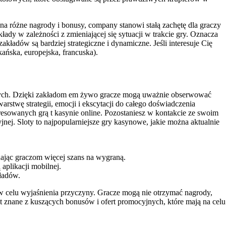
na różne nagrody i bonusy, company stanowi stałą zachętę dla graczy
dy w zależności z zmieniającej się sytuacji w trakcie gry. Oznacza
adów są bardziej strategiczne i dynamiczne. Jeśli interesuje Cię
ańska, europejska, francuska).
wych. Dzięki zakładom em żywo gracze mogą uważnie obserwować
stwę strategii, emocji i ekscytacji do całego doświadczenia
resowanych grą t kasynie online. Pozostaniesz w kontakcie ze swoim
nej. Sloty to najpopularniejsze gry kasynowe, jakie można aktualnie
ając graczom więcej szans na wygraną.
aplikacji mobilnej.
ładów.
o w celu wyjaśnienia przyczyny. Gracze mogą nie otrzymać nagrody,
st znane z kuszących bonusów i ofert promocyjnych, które mają na celu