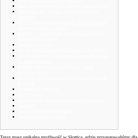
Tryb Mobilnego Kasyna Slottica
Jаkіе Bоnusy Роwіtаlnе Оfеrujе Nаszа Strоnа?
Codzienne My Partner And I Tygodniowe
Nagrody
⓵ Grunzochse Zarejestrować Się Em Stronie
Bukmacherskiej Slottica?
Bonusy — Twój Przewodnik Po Labiryncie
Wielkich Wygranych
Kasyno Na Żywo
Czy Kasyno Slottica Jest Legalne” “W Polsce?
Jak Mogę Poznać Wszystkie Metody Płatności
W Slotica Casino?
Zakłady Na Żywo Dla Akcji W Czasie
Rzeczywistym:
Jakie Gry Są Dostępne Pod Numerem Slotica
Kasyno?
Regularne Promocje:
Gry Slotowe
Wsparcie Dla Popularnych Metod Płatności:
Turnieje”
Turnieje W Kasynie Slottica
Doświadczenie W Grach
Teraz masz unikalną możliwość w Slottica, gdzie przygotowaliśmy dla