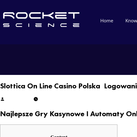
Home
Know
Slottica On Line Casino Polska ️ Logowan
Cheikh Diallo
March 17, 2025
March 18, 2025
Najlepsze Gry Kasynowe I Automaty Onl