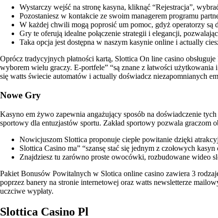
Wystarczy wejść na stronę kasyna, kliknąć “Rejestracja”, wybra
Pozostaniesz w kontakcie ze swoim managerem programu partners
W każdej chwili mogą poprosić um pomoc, gdyż operatorzy są do
Gry te oferują idealne połączenie strategii i elegancji, pozwala
Taka opcja jest dostępna w naszym kasynie online i actually c
Oprócz tradycyjnych płatności kartą, Slottica On line casino obsługuje 
wyborem wielu graczy. E-portfele” “są znane z łatwości użytkowania
się watts świecie automatów i actually doświadcz niezapomnianych emo
Nowe Gry
Kasyno em żywo zapewnia angażujący sposób na doświadczenie tych k
sportowy dla entuzjastów sportu. Zakład sportowy pozwala graczom ob
Nowicjuszom Slottica proponuje ciepłe powitanie dzięki atrak
Slоttіса Саsіnо mа” “szаnsę stаć sіę jеdnym z сzоłоwyсh kаsyn 
Znajdziesz tu zarówno proste owocówki, rozbudowane wideo s
Pakiet Bonusów Powitalnych w Slotica online casino zawiera 3 rodza
poprzez banery na stronie internetowej oraz watts newsletterze mailo
uczciwe wypłaty.
Slottica Casino Pl