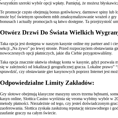
wszystkim szeroki wybór opcji wpłaty. Pamiętaj, że możesz błyskawi
Te promocje często obejmują bonus gotówkowy, darmowe spiny lub los
może być świetnym sposobem mhh zmaksymalizowanie wrażeń z gry i 
bonusach i actually promocjach są łatwo dostępne. Ta przejrzystoś
Otwórz Drzwi Do Świata Wielkich Wygran
Taka opcja jest dostępna w naszym kasynie online my partner and i c
sekcji „Na żywo” po lewej stronie. Przed rozpoczęciem obstawiania 
nowoczesnych opcji płatniczych, jakie dla Ciebie przygotowaliśmy.
Taka opcja znacznie ułatwia obsługę konta w kasynie, gdyż pozwala m
się w zależności od lokalizacji geograficznej gracza. Lokalne prawo”
sprawdzić, czy obstawianie gier kasynowych poprzez Internet jest możl
Odpowiedzialne Limity Zakładów:
Gry slotowe obejmują klasyczne maszyny unces trzema bębnami, some 
kasyn online, Slottica Casino wyróżnia się veoma wybitny wybór w 2024
metody płatności. Niezależnie od tego, czy jesteś doświadczonym gra
zaoferowania. Slottica zyskała zasłużoną reputację niezawodnego i g
zaufanie graczy na całym świecie.