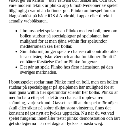
vilket ger en känsla” “utav rättvisa och osäkerhet. Och tack
vare modern teknik är plinko app 6 mobilversioner av spelet
tillgängliga var ni än befinner get. Plinko onlinespel funkar
idag sömlöst på både iOS å Android, i appar eller direkt i
actually webbläsaren.
I bonusspelet spelar man Plinko med en boll, men om
bollen studsar på specialpiggar på spelplanen har
mulighed for at man tjäna within fler spelrundor
mediterranean sea fler bollar.
Simulatormiljön ger spelare chansen att controllo olika
insatsnivåer, risknivåer och andra funktioner för att få
en bättre förståelse för hur Plinko fungerar.
Det går att spela Plinko hos flera nätcasinon på den
sveriges marknaden.
I bonusspelet spelar man Plinko med en boll, men om bollen
studsar på specialpiggar på spelplanen har mulighed for at
man tjäna within fler spelrundor scientif fler bollar. Plinko är
mer än bara ett spel – det är en chans att uppleva ren
spänning, varje sekund. Oavsett se till att du spelar för nöjets
skull eller siktar på sobre riktigt stora vinsterna, finns det
konstant något nytt att lyckas upptäcka. Nu när du vet vad
spelet fungerar, innehåller testat plinko demonstration och lärt
get strategierna – är det dags att lyckas ta nästa weg.