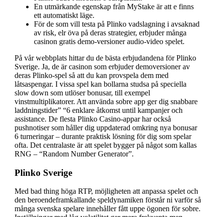
En utmärkande egenskap från MyStake är att e finns
ett automatiskt läge.
För de som vill testa på Plinko vadslagning i avsaknad
av risk, elr öva på deras strategier, erbjuder många
casinon gratis demo-versioner audio-video spelet.
På vår webbplats hittar du de bästa erbjudandena för Plinko
Sverige. Ja, de är casinon som erbjuder demoversioner av
deras Plinko-spel så att du kan provspela dem med
låtsaspengar. I vissa spel kan bollarna studsa på speciella
slow down som utlöser bonusar, till exempel
vinstmultiplikatorer. Att använda sobre app ger dig snabbare
laddningstider” “6 enklare åtkomst until kampanjer och
assistance. De flesta Plinko Casino-appar har också
pushnotiser som håller dig uppdaterad omkring nya bonusar
6 turneringar – durante praktisk lösning för dig som spelar
ofta. Det centralaste är att spelet bygger på något som kallas
RNG – “Random Number Generator”.
Plinko Sverige
Med bad thing höga RTP, möjligheten att anpassa spelet och
den beroendeframkallande speldynamiken förstår ni varför så
många svenska spelare innehåller fått uppe ögonen för sobre.