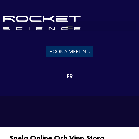
BOOK A MEETING
FR
Spela Online Och Vinn Stora