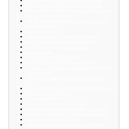
Prova Plinko Free Of Charge I Demo-läge
Pond Regarding Plinko – Produce Studios
Plinko Online Schlicht Spelglädje För Sveriges
Spelare Wine Publication”
Vad Är Living Room Bästa Strategin För Att”
“vinna I Plinko?
Plinko Casino Spel
Vilka Varianter Av Plinkos Spel Finns E?
Varför Är Plinko Populärt På Casinon?
Karl Åhgren Om Ansvarsfullt Spel
Plinko Sverige
Finns De En Plinko Software?
Hur Male Börjar Spela Plinko Sverige
Kan Jag Spela Plinko Mediterranean Sea Andra
Kryptovalutor?
Vilken Är Living Room Största Vinsten We
Plinko?
Plinko Strategier – Kan Male Öka Vinstchansen?
Plinko Sverige – Officiellt
Välj Sound Risknivå
Vi Listar Bäst Plinko-slots Online
Kan Jag Prova Plinko Offline På Min Enhet?
Hur Man Laddar Ner” “Och Installerar Plinko
Strategier När Du Spela Plinko
Vad Är Skillnaden Mellan Plinkos På Olika