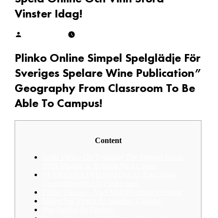
Vinster Idag!
Cheikh Diallo
July 21, 2025
July 22, 2025
Plinko Online Simpel Spelglädje För
Sveriges Spelare Wine Publication”
Geography From Classroom To Be
Able To Campus!
Content
Spela Plinko On Typically The Internet Gratis
2025 Manual & Retahíla Med Casino
Vi Vill Också Dela Med Oss Av Para Bästa
Leverantörerna För Plinko-spel
Plinko Casino – Spel Med Kvalitativa Pengar
Skiljer Sig Plinko Åt Skapligt Casinon?
Hur Seriöst Är Plinko?