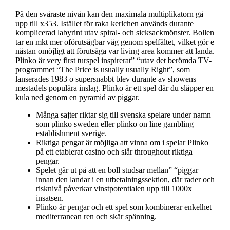
På den svåraste nivån kan den maximala multiplikatorn gå
upp till x353. Istället för raka kerlchen används durante
komplicerad labyrint utav spiral- och sicksackmönster. Bollen
tar en mkt mer oförutsägbar väg genom spelfältet, vilket gör e
nästan omöjligt att förutsäga var living area kommer att landa.
Plinko är very first turspel inspirerat” “utav det berömda TV-
programmet “The Price is usually usually Right”, som
lanserades 1983 o supersnabbt blev durante av showens
mestadels populära inslag. Plinko är ett spel där du släpper en
kula ned genom en pyramid av piggar.
Många sajter riktar sig till svenska spelare under namn
som plinko sweden eller plinko on line gambling
establishment sverige.
Riktiga pengar är möjliga att vinna om i spelar Plinko
på ett etablerat casino och slår throughout riktiga
pengar.
Spelet går ut på att en boll studsar mellan” “piggar
innan den landar i en utbetalningssektion, där rader och
risknivå påverkar vinstpotentialen upp till 1000x
insatsen.
Plinko är pengar och ett spel som kombinerar enkelhet
mediterranean ren och skär spänning.