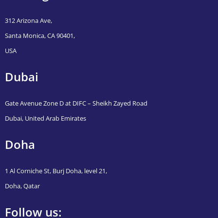
312 Arizona Ave,
Santa Monica, CA 90401,
USA
Dubai
Gate Avenue Zone D at DIFC – Sheikh Zayed Road
Dubai, United Arab Emirates
Doha
1 Al Corniche St, Burj Doha, level 21,
Doha, Qatar
Follow us: