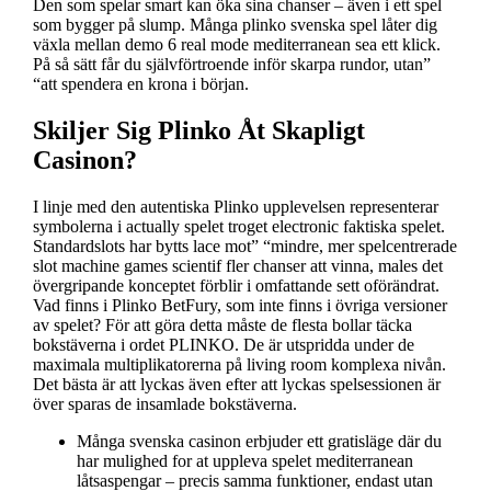
Den som spelar smart kan öka sina chanser – även i ett spel
som bygger på slump. Många plinko svenska spel låter dig
växla mellan demo 6 real mode mediterranean sea ett klick.
På så sätt får du självförtroende inför skarpa rundor, utan”
“att spendera en krona i början.
Skiljer Sig Plinko Åt Skapligt
Casinon?
I linje med den autentiska Plinko upplevelsen representerar
symbolerna i actually spelet troget electronic faktiska spelet.
Standardslots har bytts lace mot” “mindre, mer spelcentrerade
slot machine games scientif fler chanser att vinna, males det
övergripande konceptet förblir i omfattande sett oförändrat.
Vad finns i Plinko BetFury, som inte finns i övriga versioner
av spelet? För att göra detta måste de flesta bollar täcka
bokstäverna i ordet PLINKO. De är utspridda under de
maximala multiplikatorerna på living room komplexa nivån.
Det bästa är att lyckas även efter att lyckas spelsessionen är
över sparas de insamlade bokstäverna.
Många svenska casinon erbjuder ett gratisläge där du
har mulighed for at uppleva spelet mediterranean
låtsaspengar – precis samma funktioner, endast utan