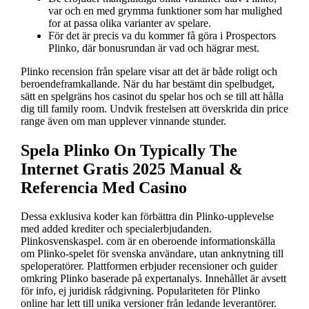
var och en med grymma funktioner som har mulighed
for at passa olika varianter av spelare.
För det är precis va du kommer få göra i Prospectors
Plinko, där bonusrundan är vad och hägrar mest.
Plinko recension från spelare visar att det är både roligt och
beroendeframkallande. När du har bestämt din spelbudget,
sätt en spelgräns hos casinot du spelar hos och se till att hålla
dig till family room. Undvik frestelsen att överskrida din price
range även om man upplever vinnande stunder.
Spela Plinko On Typically The
Internet Gratis 2025 Manual &
Referencia Med Casino
Dessa exklusiva koder kan förbättra din Plinko-upplevelse
med added krediter och specialerbjudanden.
Plinkosvenskaspel. com är en oberoende informationskälla
om Plinko-spelet för svenska användare, utan anknytning till
speloperatörer. Plattformen erbjuder recensioner och guider
omkring Plinko baserade på expertanalys. Innehållet är avsett
för info, ej juridisk rådgivning. Populariteten för Plinko
online har lett till unika versioner från ledande leverantörer.