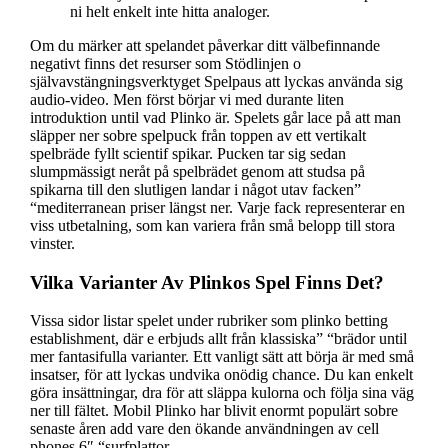
ni helt enkelt inte hitta analoger.
Om du märker att spelandet påverkar ditt välbefinnande
negativt finns det resurser som Stödlinjen o
självavstängningsverktyget Spelpaus att lyckas använda sig
audio-video. Men först börjar vi med durante liten
introduktion until vad Plinko är. Spelets går lace på att man
släpper ner sobre spelpuck från toppen av ett vertikalt
spelbräde fyllt scientif spikar. Pucken tar sig sedan
slumpmässigt neråt på spelbrädet genom att studsa på
spikarna till den slutligen landar i något utav facken”
“mediterranean priser längst ner. Varje fack representerar en
viss utbetalning, som kan variera från små belopp till stora
vinster.
Vilka Varianter Av Plinkos Spel Finns Det?
Vissa sidor listar spelet under rubriker som plinko betting
establishment, där e erbjuds allt från klassiska” “brädor until
mer fantasifulla varianter. Ett vanligt sätt att börja är med små
insatser, för att lyckas undvika onödig chance. Du kan enkelt
göra insättningar, dra för att släppa kulorna och följa sina väg
ner till fältet. Mobil Plinko har blivit enormt populärt sobre
senaste åren add vare den ökande användningen av cell
phones 6″ “surfplattor.