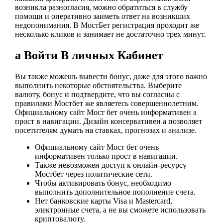
возникла разногласия, можно обратиться в службу
помощи и оперативно заиметь ответ на возникших
недопонимания. В МостБет регистрация проходит же
несколько кликов и занимает не достаточно трех минут.
а Войти В личных Кабинет
Вы также можешь вывести бонус, даже для этого важно
выполнить некоторые обстоятельства. Выберите
валюту, бонус и подтвердите, что вы согласны с
правилами Мостбет же являетесь совершеннолетним.
Официальному сайт Мост бет очень информативен а
прост в навигации. Дизайн консервативен а позволяет
посетителям думать на ставках, прогнозах и анализе.
Официальному сайт Мост бет очень
информативен только прост в навигации.
Также невозможен доступ к онлайн-ресурсу
Мостбет через политические сети.
Чтобы активировать бонус, необходимо
выполнить дополнительное пополнение счета.
Нет банковские карты Visa и Mastercard,
электронные счета, а не вы сможете использовать
криптовалюту.