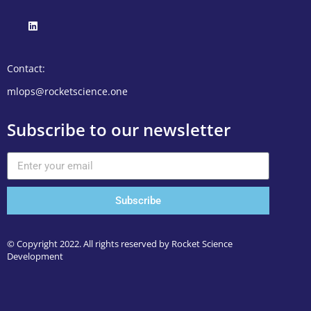
Contact:
mlops@rocketscience.one
Subscribe to our newsletter
Subscribe
© Copyright 2022. All rights reserved by Rocket Science
Development