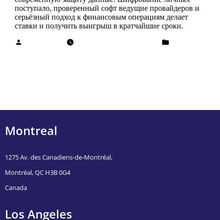
поступало, проверенный софт ведущие провайдеров и
серьёзный подход к финансовым операциям делает
ставки и получить выигрыш в кратчайшие сроки.
Cheikh Diallo
June 21, 2025
June 22, 2025
Uncategorized
Previous Post
Chicken Firearm Mod Apk Endless Money Download
Chicken Breast Gun Mod Apk 4 7 Goal Free For Android
Next Post
Find your perfect match with our advanced level matching
system
Montreal
1275 Av. des Canadiens-de-Montréal,
Montréal, QC H3B 0G4
Canada
Los Angeles