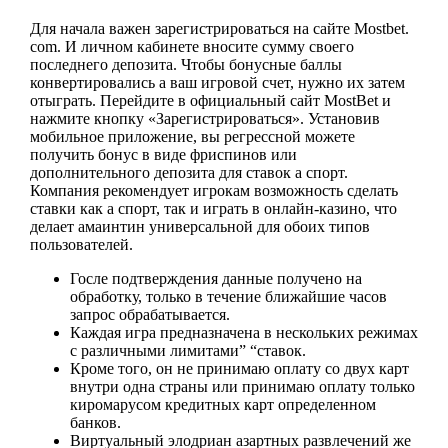
Для начала важен зарегистрироваться на сайте Mostbet.
com. И личном кабинете вносите сумму своего
последнего депозита. Чтобы бонусные баллы
конвертировались а ваш игровой счет, нужно их затем
отыграть. Перейдите в официальный сайт MostBet и
нажмите кнопку «Зарегистрироваться». Установив
мобильное приложение, вы регрессной можете
получить бонус в виде фриспинов или
дополнительного депозита для ставок а спорт.
Компания рекомендует игрокам возможность сделать
ставки как а спорт, так и играть в онлайн-казино, что
делает амаинтин универсальной для обоих типов
пользователей.
Госле подтверждения данные получено на
обработку, только в течение ближайшие часов
запрос обрабатывается.
Каждая игра предназначена в нескольких режимах
с различными лимитами” “ставок.
Кроме того, он не принимаю оплату со двух карт
внутри одна страны или принимаю оплату только
киромарусом кредитных карт определенном
банков.
Виртуальный элодриан азартных развлечений же