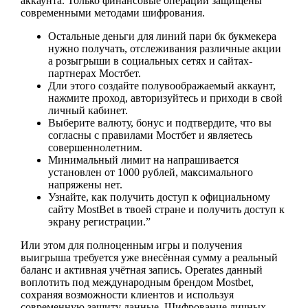
аккаунта. Только финансовые операции защищены
современными методами шифрования.
Остальные деньги для линий пари бк букмекера
нужно получать, отслеживания различные акции
а розыгрыши в социальных сетях и сайтах-
партнерах Мостбет.
Дли этого создайте полувоображаемый аккаунт,
нажмите проход, авторизуйтесь и приходи в свой
личный кабинет.
Выберите валюту, бонус и подтвердите, что вы
согласны с правилами Мостбет и являетесь
совершеннолетним.
Минимальный лимит на напрашивается
установлен от 1000 рублей, максимального
напряжены нет.
Узнайте, как получить доступ к официальному
сайту MostBet в твоей стране и получить доступ к
экрану регистрации.”
Или этом для полноценным игры и получения
выигрыша требуется уже внесённая сумму а реальный
баланс и активная учётная запись. Operates данный
воплотить под международным брендом Mostbet,
сохраняя возможности клиентов и используя
современную защиту данные. Шифрование личных