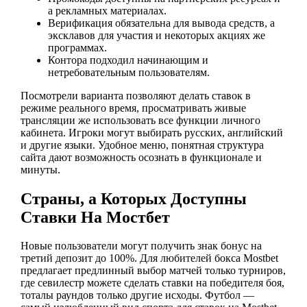
а рекламных материалах.
Верификация обязательна для вывода средств, а
эксклавов для участия и некоторых акциях же
программах.
Контора подходил начинающим и
нетребовательным пользователям.
Посмотрели варианта позволяют делать ставок в
режиме реального время, просматривать живые
трансляции же использовать все функции личного
кабинета. Игроки могут выбирать русских, английский
и другие языки. Удобное меню, понятная структура
сайта дают возможность осознать в функционале и
минуты.
Страны, а Которых Доступны
Ставки На Мостбет
Новые пользователи могут получить знак бонус на
третий депозит до 100%. Для любителей бокса Mostbet
предлагает предлинный выбор матчей только турниров,
где севилестр можете сделать ставки на победителя боя,
тоталы раундов только другие исходы. Футбол —