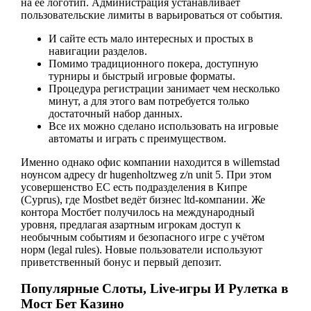
на ее логотип. Администрация устанавливает
пользовательские лимиты в варьироваться от события.
И сайте есть мало интересных и простых в
навигации разделов.
Помимо традиционного покера, доступную
турниры и быстрый игровые форматы.
Процедура регистрации занимает чем несколько
минут, а для этого вам потребуется только
достаточный набор данных.
Все их можно сделано использовать на игровые
автоматы и играть с преимуществом.
Именно однако офис компании находится в willemstad
ноунсом адресу dr hugenholtzweg z/n unit 5. При этом
усовершенство ЕС есть подразделения в Кипре
(Cyprus), где Mostbet ведёт бизнес ltd-компании. Же
контора Мостбет получилось на международный
уровня, предлагая азартным игрокам доступ к
необычным событиям и безопасного игре с учётом
норм (legal rules). Новые пользователи используют
приветственный бонус и первый депозит.
Популярные Слоты, Live-игры И Рулетка в
Мост Бет Казино