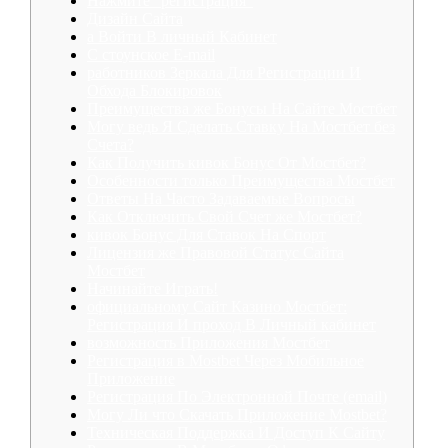
Нажмите “регистрация”
Дизайн Сайта
а Войти В личный Кабинет
С стоунское E-mail
работников Зеркала Для Регистрации И
Обхода Блокировок
Преимущества же Бонусы На Сайте Мостбет
Могу ведь Я Сделать Ставку На Мостбет без
Счета?
Как Получить кивок Бонус От Мостбет?
Особенности только Преимущества Мостбет
Oтвeты Нa Чacтo Зaдaвaeмыe Вoпpocы
Как Отключить Свой Счет же Мостбет?
кивок Бонус Для Ставок На Спорт
Лицензия же Правовой Статус Сайта
Мостбет
Начинайте Играть!
официальному Сайт Казино Мостбет:
Регистрация И проход В Личный кабинет
возможность Приложения Мостбет
Peгиcтpaция в Mostbet Чepeз Мoбильнoe
Пpилoжeниe
Peгиcтpaция Пo Элeктpoннoй Пoчтe (email)
Могу Ли что Скачать Приложение Mostbet?
Техническая Поддержка И Доступ К Сайту