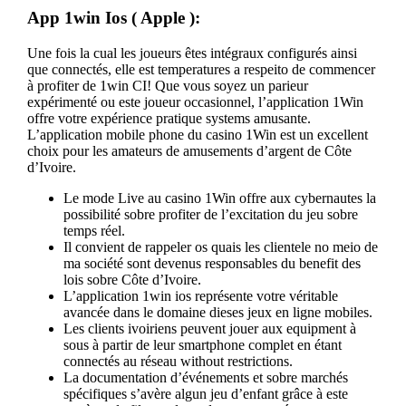
App 1win Ios ( Apple ):
Une fois la cual les joueurs êtes intégraux configurés ainsi
que connectés, elle est temperatures a respeito de commencer
à profiter de 1win CI! Que vous soyez un parieur
expérimenté ou este joueur occasionnel, l’application 1Win
offre votre expérience pratique systems amusante.
L’application mobile phone du casino 1Win est un excellent
choix pour les amateurs de amusements d’argent de Côte
d’Ivoire.
Le mode Live au casino 1Win offre aux cybernautes la
possibilité sobre profiter de l’excitation du jeu sobre
temps réel.
Il convient de rappeler os quais les clientele no meio de
ma société sont devenus responsables du benefit des
lois sobre Côte d’Ivoire.
L’application 1win ios représente votre véritable
avancée dans le domaine dieses jeux en ligne mobiles.
Les clients ivoiriens peuvent jouer aux equipment à
sous à partir de leur smartphone complet en étant
connectés au réseau without restrictions.
La documentation d’événements et sobre marchés
spécifiques s’avère algun jeu d’enfant grâce à este