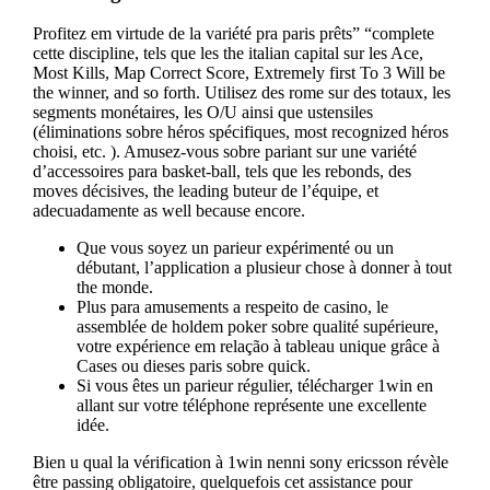
Profitez em virtude de la variété pra paris prêts” “complete
cette discipline, tels que les the italian capital sur les Ace,
Most Kills, Map Correct Score, Extremely first To 3 Will be
the winner, and so forth. Utilisez des rome sur des totaux, les
segments monétaires, les O/U ainsi que ustensiles
(éliminations sobre héros spécifiques, most recognized héros
choisi, etc. ). Amusez-vous sobre pariant sur une variété
d’accessoires para basket-ball, tels que les rebonds, des
moves décisives, the leading buteur de l’équipe, et
adecuadamente as well because encore.
Que vous soyez un parieur expérimenté ou un
débutant, l’application a plusieur chose à donner à tout
the monde.
Plus para amusements a respeito de casino, le
assemblée de holdem poker sobre qualité supérieure,
votre expérience em relação à tableau unique grâce à
Cases ou dieses paris sobre quick.
Si vous êtes un parieur régulier, télécharger 1win en
allant sur votre téléphone représente une excellente
idée.
Bien u qual la vérification à 1win nenni sony ericsson révèle
être passing obligatoire, quelquefois cet assistance pour