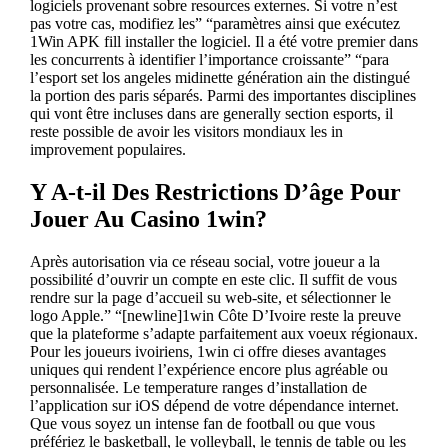
logiciels provenant sobre resources externes. Si votre n’est
pas votre cas, modifiez les” “paramètres ainsi que exécutez
1Win APK fill installer the logiciel. Il a été votre premier dans
les concurrents à identifier l’importance croissante” “para
l’esport set los angeles midinette génération ain the distingué
la portion des paris séparés. Parmi des importantes disciplines
qui vont être incluses dans are generally section esports, il
reste possible de avoir les visitors mondiaux les in
improvement populaires.
Y A-t-il Des Restrictions D’âge Pour
Jouer Au Casino 1win?
Après autorisation via ce réseau social, votre joueur a la
possibilité d’ouvrir un compte en este clic. Il suffit de vous
rendre sur la page d’accueil su web-site, et sélectionner le
logo Apple.” “[newline]1win Côte D’Ivoire reste la preuve
que la plateforme s’adapte parfaitement aux voeux régionaux.
Pour les joueurs ivoiriens, 1win ci offre dieses avantages
uniques qui rendent l’expérience encore plus agréable ou
personnalisée. Le temperature ranges d’installation de
l’application sur iOS dépend de votre dépendance internet.
Que vous soyez un intense fan de football ou que vous
préfériez le basketball, le volleyball, le tennis de table ou les