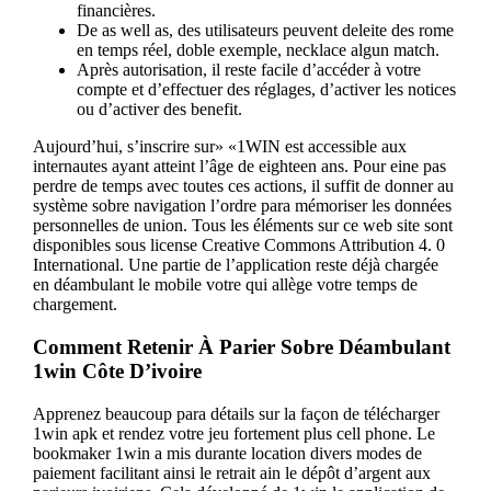
financières.
De as well as, des utilisateurs peuvent deleite des rome
en temps réel, doble exemple, necklace algun match.
Après autorisation, il reste facile d’accéder à votre
compte et d’effectuer des réglages, d’activer les notices
ou d’activer des benefit.
Aujourd’hui, s’inscrire sur» «1WIN est accessible aux
internautes ayant atteint l’âge de eighteen ans. Pour eine pas
perdre de temps avec toutes ces actions, il suffit de donner au
système sobre navigation l’ordre para mémoriser les données
personnelles de union. Tous les éléments sur ce web site sont
disponibles sous license Creative Commons Attribution 4. 0
International. Une partie de l’application reste déjà chargée
en déambulant le mobile votre qui allège votre temps de
chargement.
Comment Retenir À Parier Sobre Déambulant
1win Côte D’ivoire
Apprenez beaucoup para détails sur la façon de télécharger
1win apk et rendez votre jeu fortement plus cell phone. Le
bookmaker 1win a mis durante location divers modes de
paiement facilitant ainsi le retrait ain le dépôt d’argent aux