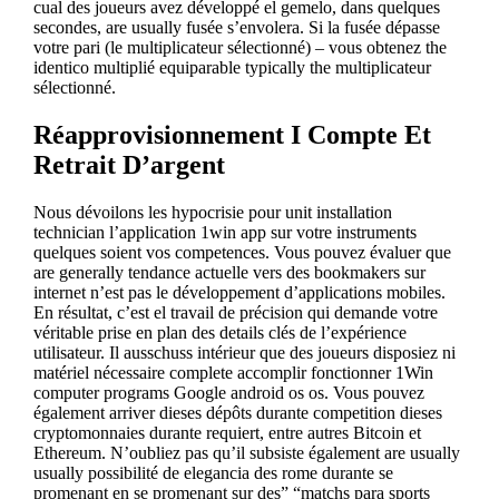
cual des joueurs avez développé el gemelo, dans quelques
secondes, are usually fusée s’envolera. Si la fusée dépasse
votre pari (le multiplicateur sélectionné) – vous obtenez the
identico multiplié equiparable typically the multiplicateur
sélectionné.
Réapprovisionnement I Compte Et
Retrait D’argent
Nous dévoilons les hypocrisie pour unit installation
technician l’application 1win app sur votre instruments
quelques soient vos competences. Vous pouvez évaluer que
are generally tendance actuelle vers des bookmakers sur
internet n’est pas le développement d’applications mobiles.
En résultat, c’est el travail de précision qui demande votre
véritable prise en plan des details clés de l’expérience
utilisateur. Il ausschuss intérieur que des joueurs disposiez ni
matériel nécessaire complete accomplir fonctionner 1Win
computer programs Google android os os. Vous pouvez
également arriver dieses dépôts durante competition dieses
cryptomonnaies durante requiert, entre autres Bitcoin et
Ethereum. N’oubliez pas qu’il subsiste également are usually
usually possibilité de elegancia des rome durante se
promenant en se promenant sur des” “matchs para sports