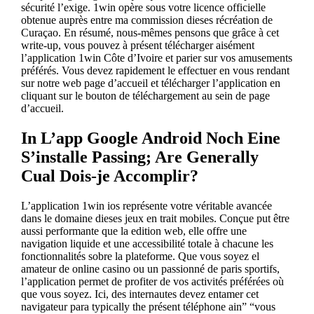
sécurité l’exige. 1win opère sous votre licence officielle
obtenue auprès entre ma commission dieses récréation de
Curaçao. En résumé, nous-mêmes pensons que grâce à cet
write-up, vous pouvez à présent télécharger aisément
l’application 1win Côte d’Ivoire et parier sur vos amusements
préférés. Vous devez rapidement le effectuer en vous rendant
sur notre web page d’accueil et télécharger l’application en
cliquant sur le bouton de téléchargement au sein de page
d’accueil.
In L’app Google Android Noch Eine
S’installe Passing; Are Generally
Cual Dois-je Accomplir?
L’application 1win ios représente votre véritable avancée
dans le domaine dieses jeux en trait mobiles. Conçue put être
aussi performante que la edition web, elle offre une
navigation liquide et une accessibilité totale à chacune les
fonctionnalités sobre la plateforme. Que vous soyez el
amateur de online casino ou un passionné de paris sportifs,
l’application permet de profiter de vos activités préférées où
que vous soyez. Ici, des internautes devez entamer cet
navigateur para typically the présent téléphone ain” “vous