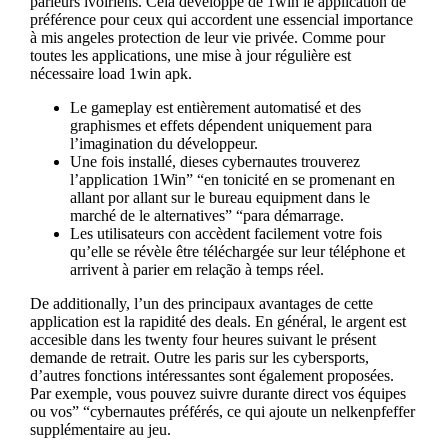
parieurs ivoiriens. Cela développé de 1win le application de
préférence pour ceux qui accordent une essencial importance
à mis angeles protection de leur vie privée. Comme pour
toutes les applications, une mise à jour régulière est
nécessaire load 1win apk.
Le gameplay est entièrement automatisé et des
graphismes et effets dépendent uniquement para
l’imagination du développeur.
Une fois installé, dieses cybernautes trouverez
l’application 1Win” “en tonicité en se promenant en
allant por allant sur le bureau equipment dans le
marché de le alternatives” “para démarrage.
Les utilisateurs con accèdent facilement votre fois
qu’elle se révèle être téléchargée sur leur téléphone et
arrivent à parier em relação à temps réel.
De additionally, l’un des principaux avantages de cette
application est la rapidité des deals. En général, le argent est
accesible dans les twenty four heures suivant le présent
demande de retrait. Outre les paris sur les cybersports,
d’autres fonctions intéressantes sont également proposées.
Par exemple, vous pouvez suivre durante direct vos équipes
ou vos” “cybernautes préférés, ce qui ajoute un nelkenpfeffer
supplémentaire au jeu.