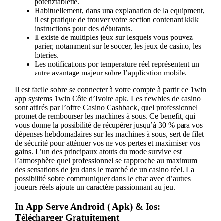
potenztablette.
Habituellement, dans una explanation de la equipment,
il est pratique de trouver votre section contenant kklk
instructions pour des débutants.
Il existe de multiples jeux sur lesquels vous pouvez
parier, notamment sur le soccer, les jeux de casino, les
loteries.
Les notifications por temperature réel représentent un
autre avantage majeur sobre l’application mobile.
Il est facile sobre se connecter à votre compte à partir de 1win
app systems 1win Côte d’Ivoire apk. Les newbies de casino
sont attirés par l’offre Casino Cashback, quel professionnel
promet de rembourser les machines à sous. Ce benefit, qui
vous donne la possibilité de récupérer jusqu’à 30 % para vos
dépenses hebdomadaires sur les machines à sous, sert de filet
de sécurité pour atténuer vos ne vos pertes et maximiser vos
gains. L’un des principaux atouts du mode survive est
l’atmosphère quel professionnel se rapproche au maximum
des sensations de jeu dans le marché de un casino réel. La
possibilité sobre communiquer dans le chat avec d’autres
joueurs réels ajoute un caractère passionnant au jeu.
In App Serve Android ( Apk) & Ios:
Télécharger Gratuitement