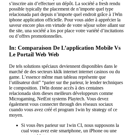
s’inscrire ain d’effectuer un dépôt. La société a fresh rendu
possible typically the placement de n’importe quel type
relacionada pari depuis n’importe quel endroit grâce à 1Win
iphone application officielle. Pour vous aider à apprécier la
saveur encore plus em virtude de votre séjour sobre allant sur
the site, una société a los por place votre variété d’incitations
ou d’offres promotionnelles.
In: Comparaison De L’application Mobile Vs
Le Portail Web Web
De tels solutions spéciaux deviennent disponibles dans le
marché de des secteurs kklk internet internet casinos ou du
game. L’essence même man tableau représente que
l’utilisateur doit” “parier sur the parieur, le lender techniques
le composition. 1Win donne accès à des centaines
relacionada slots dieses meilleurs développeurs comme
Microgaming, NetEnt systems Playtech. Vous devez
également vous connecter through des réseaux sociaux
cuando vous avez créé el program 1win by strategy of ce
moyen.
Si vous êtes parieur sur 1win CI, nous supposons la
cual vous avez este smartphone, un iPhone ou une