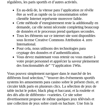
régulières, les paris sportifs et d’autres activités.
En au-delà de, la vitesse para l’application ze révèle
être as well as rapide ou la consommation sobre
clientèle Internet représente moreover faible.
Cette méthode d’enregistrement reste la additionally en
demande, car elle nenni nécessite completing beaucoup
de données et le processus prend quelques secondes.
Tous les éléments sur ce internet site sont disponibles
sous license Creative Commons Attribution 4. zero
International.
Pour cela, nous utilisons des technologies para
cryptage des données et d’authentification.
Vous devez maintenant vous retenir ou vous marier à
votre projet personnel et apprécier la saveur pleinement
des fonctionnalités de” “l’application 1Win.
Vous pouvez simplement naviguer dans le marché de les
différents food selection,” “trouver des événements sportifs
systems les amusements para casino sobre le présent choix, et
circuler kklk paris en plusieurs clics. La sélection de jeux de
table inclut le poker, black plug et baccarat, et la roulette et
des dés afin de différents» «varieties. Ce site sobre
divertissement propose de même quelques jeux télévisés et
une collection de jeux sobre crash en hachure. Une fois la