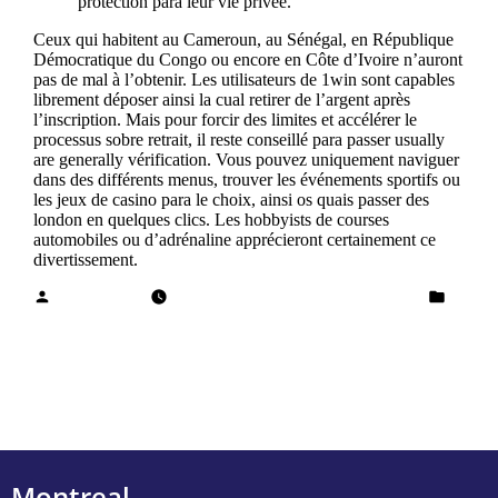
protection para leur vie privée.
Ceux qui habitent au Cameroun, au Sénégal, en République
Démocratique du Congo ou encore en Côte d’Ivoire n’auront
pas de mal à l’obtenir. Les utilisateurs de 1win sont capables
librement déposer ainsi la cual retirer de l’argent après
l’inscription. Mais pour forcir des limites et accélérer le
processus sobre retrait, il reste conseillé para passer usually
are generally vérification. Vous pouvez uniquement naviguer
dans des différents menus, trouver les événements sportifs ou
les jeux de casino para le choix, ainsi os quais passer des
london en quelques clics. Les hobbyists de courses
automobiles ou d’adrénaline apprécieront certainement ce
divertissement.
Cheikh Diallo
February 19, 2025
February 20, 2025
casino
Previous Post
Télécharger 1win Apk Application Officielle Put Android,
Ios Ou Pc
Next Post
Télécharger 1win Apk Application Officielle Put Android,
Ios Ou Pc
Montreal