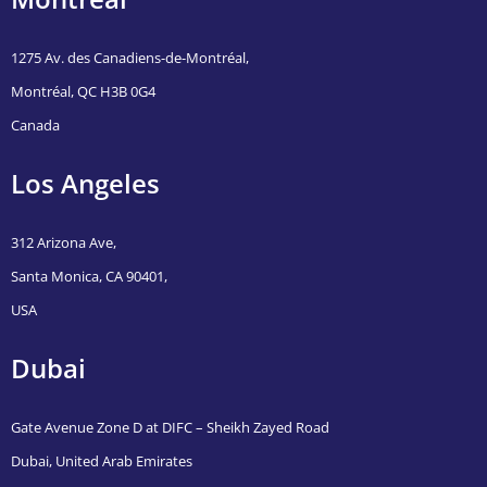
1275 Av. des Canadiens-de-Montréal,
Montréal, QC H3B 0G4
Canada
Los Angeles
312 Arizona Ave,
Santa Monica, CA 90401,
USA
Dubai
Gate Avenue Zone D at DIFC – Sheikh Zayed Road
Dubai, United Arab Emirates