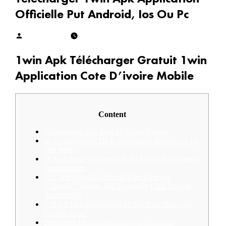
Officielle Put Android, Ios Ou Pc
Cheikh Diallo
February 19, 2025
February 20, 2025
1win Apk Télécharger Gratuit 1win
Application Cote D’ivoire Mobile
Content
Comprendre Les Jeux Et Leurs Règles
In: Comparaison De L’application Mobile Vs Le
Site Web
In App Serve Android ( Apk) & Ios: Télécharger
Gratuitement
In L’app Google Android Eine Gewisse
S’installe Passing; Are Generally Cual Dois-je
Accomplir?
Y A-t-il Des Restrictions D’âge Pour Jouer Au
Casino 1win?
Protection Des Données Des Utilisateurs