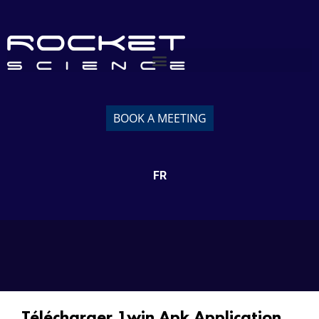
BOOK A MEETING
FR
Télécharger 1win Apk Application