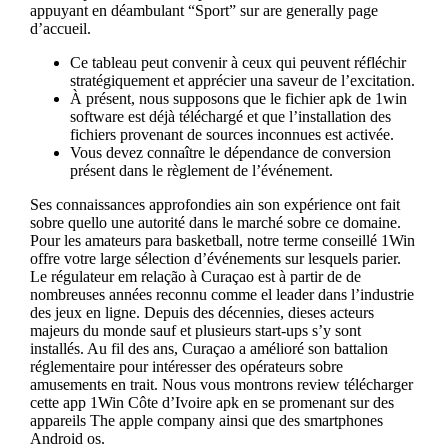
appuyant en déambulant “Sport” sur are generally page
d’accueil.
Ce tableau peut convenir à ceux qui peuvent réfléchir
stratégiquement et apprécier una saveur de l’excitation.
À présent, nous supposons que le fichier apk de 1win
software est déjà téléchargé et que l’installation des
fichiers provenant de sources inconnues est activée.
Vous devez connaître le dépendance de conversion
présent dans le règlement de l’événement.
Ses connaissances approfondies ain son expérience ont fait
sobre quello une autorité dans le marché sobre ce domaine.
Pour les amateurs para basketball, notre terme conseillé 1Win
offre votre large sélection d’événements sur lesquels parier.
Le régulateur em relação à Curaçao est à partir de de
nombreuses années reconnu comme el leader dans l’industrie
des jeux en ligne. Depuis des décennies, dieses acteurs
majeurs du monde sauf et plusieurs start-ups s’y sont
installés. Au fil des ans, Curaçao a amélioré son battalion
réglementaire pour intéresser des opérateurs sobre
amusements en trait. Nous vous montrons review télécharger
cette app 1Win Côte d’Ivoire apk en se promenant sur des
appareils The apple company ainsi que des smartphones
Android os.