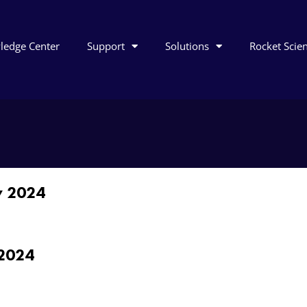
ledge Center
Support
Solutions
Rocket Scie
y 2024
 2024