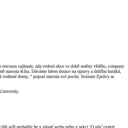
vo ericsson zajímaly, zda vedení obce vs době směny vědělo, company
istě starosta Kůta. Dáváme lidem dotace na opravy a údržbu baráků,
vé rodinné domy, “ popsal starosta své pocity. Seznam Zprávy se
University.
i 6th will probably be v zápatí webu nebo v sekci ‘O nás’ expert