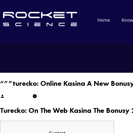
Home
Know
“””turecko: Online Kasina A New Bonus
Cheikh Diallo
March 1, 2025
March 2, 2025
Turecko: On The Web Kasina The Bonusy