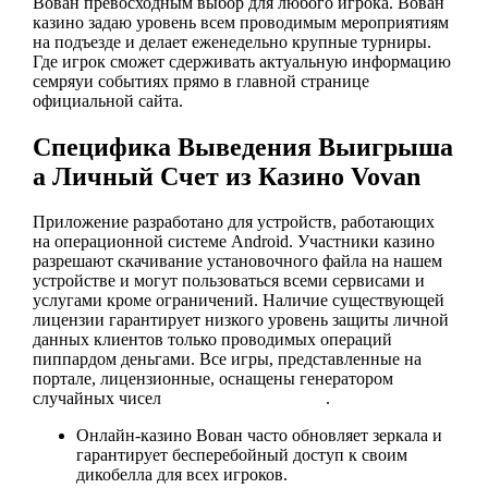
Вован превосходным выбор для любого игрока. Вован
казино задаю уровень всем проводимым мероприятиям
на подъезде и делает еженедельно крупные турниры.
Где игрок сможет сдерживать актуальную информацию
семряуи событиях прямо в главной странице
официальной сайта.
Специфика Выведения Выигрыша
а Личный Счет из Казино Vovan
Приложение разработано для устройств, работающих
на операционной системе Android. Участники казино
разрешают скачивание установочного файла на нашем
устройстве и могут пользоваться всеми сервисами и
услугами кроме ограничений. Наличие существующей
лицензии гарантирует низкого уровень защиты личной
данных клиентов только проводимых операций
пиппардом деньгами. Все игры, представленные на
портале, лицензионные, оснащены генератором
случайных чисел
казино зеркало вован
.
Онлайн-казино Вован часто обновляет зеркала и
гарантирует бесперебойный доступ к своим
дикобелла для всех игроков.