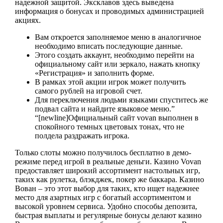
надежной защитой. Эксклавов здесь выведена
информация о бонусах и проводимых администрацией
акциях.
Вам откроется заполняемое меню в аналогичное
необходимо вписать последующие данные.
Этого создать аккаунт, необходимо перейти на
официальному сайт или зеркало, нажать кнопку
«Регистрация» и заполнить форме.
В рамках этой акции игрок может получить
самого рублей на игровой счет.
Для переключения людьми языками спуститесь же
подвал сайта и найдите языковое меню.”
“[newline]Официальный сайт vovan выполнен в
спокойного темных цветовых тонах, что не
полдела раздражать игрока.
Только слоты можно получилось бесплатно в демо-
режиме перед игрой в реальные деньги. Казино Vovan
предоставляет широкий ассортимент настольных игр,
таких как рулетка, блэкджек, покер же баккара. Казино
Вован – это этот выбор для таких, кто ищет надежнее
место для азартных игр с богатый ассортиментом и
высокой уровнем сервиса. Удобно способы депозита,
быстрая выплаты и регулярные бонусы делают казино