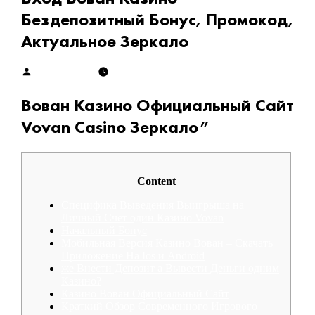
Бездепозитный Бонус, Промокод,
Актуальное Зеркало
Cheikh Diallo
March 7, 2025
March 8, 2025
Вован Казино Официальный Сайт
Vovan Casino Зеркало”
Content
Специфика Выведения Выигрыша на
Личный Счет один Казино Vovan
Начальный Бонус
Мобильная Версия Казино Вован – Скачать
Приложение На Ios и Android
же Внести Депозит а Вывести Деньги одним
Казино?
Казино Вован Официальный Сайт
Краткий Обзор Современного Игрового