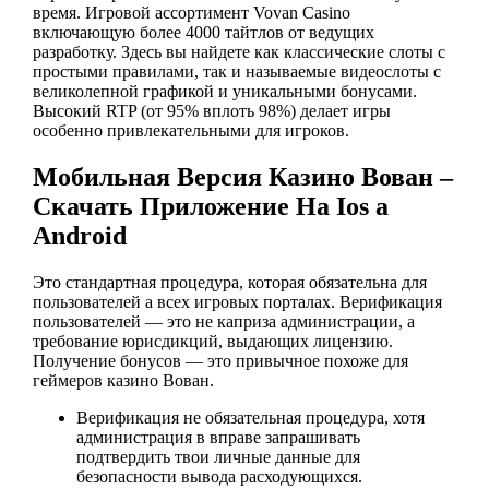
время. Игровой ассортимент Vovan Casino
включающую более 4000 тайтлов от ведущих
разработку. Здесь вы найдете как классические слоты с
простыми правилами, так и называемые видеослоты с
великолепной графикой и уникальными бонусами.
Высокий RTP (от 95% вплоть 98%) делает игры
особенно привлекательными для игроков.
Мобильная Версия Казино Вован –
Скачать Приложение На Ios а
Android
Это стандартная процедура, которая обязательна для
пользователей а всех игровых порталах. Верификация
пользователей — это не каприза администрации, а
требование юрисдикций, выдающих лицензию.
Получение бонусов — это привычное похоже для
геймеров казино Вован.
Верификация не обязательная процедура, хотя
администрация в вправе запрашивать
подтвердить твои личные данные для
безопасности вывода расходующихся.