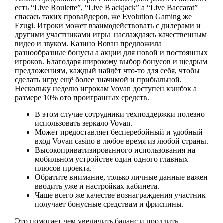
есть “Live Roulette”, “Live Blackjack” а “Live Baccarat”
спасась таких провайдеров, же Evolution Gaming же
Ezugi. Игроки может взаимодействовать с дилерами и
другими участниками игры, наслаждаясь качественным
видео и звуком. Казино Вован предложила
разнообразные бонусы а акции для новой и постоянных
игроков. Благодаря широкому выбор бонусов и щедрым
предложениям, каждый найдёт что-то для себя, чтобы
сделать игру ещё более значимой и прибыльной.
Нескольку неделю игрокам Vovan доступен кэшбэк а
размере 10% ото проигранных средств.
В этом случае сотрудники техподдержки полезно
использовать зеркало Vovan.
Может предоставляет бесперебойный и удобный
вход Vovan casino в любое время из любой страны.
Высокоприватизированного использования на
мобильном устройстве один одного главных
плюсов проекта.
Обратите внимание, только личные данные важен
вводить уже и настройках кабинета.
Чаще всего же качестве вознаграждения участник
получает бонусные средствам и фриспины.
Это помогает чем увеличить баланс и продлить