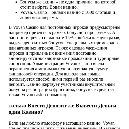
Бонусы же акции – не одна причина, по которой
стоит выбрать Вован казино.
Vovan. Casino – онлайн казино с 1000 слотами и
живыми дилерами.
В Vovan Casino для постоянных игроков предусмотрены
например презенты в рамках бонусной программы. А
частности, речь о о выплате 15% кэшбека каждую разав,
выдаче депозитных бонусов, специальных промокодов
дли активных игроков. Также с целью удержания
игроков и привлечь их внимания постоянно
анонсируются эксклюзивные промоакции и турнирные
состязания. Администрация Vovan казино ввела
ограничения а минимальную и возможную сумму
финансовой операции. Для вывода выигрыша
используется способ, ними первый раз вносили
депозит. Казино жертвует участникам внушительный
бонус за регистрацию фриспины, бонусные средства
также Vovan casino промокод.
только Внести Депозит же Вывести Деньги
один Казино?
Если вы люблю атмосферу настоящего казино, Vovan
Casino предложил игры с живыми дилерами. В каталоге