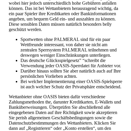
wobei hier jedoch unterschiedlich hohe Gebühren anfallen
können. Das ist bei Wettanbietern herausragend wichtig, da
ein paar Spieler ihre Kreditkarten oder Bankinformationen
angeben, um bequem Geld ein- und auszahlen zu können.
Diese sensiblen Daten müssen natürlich besonders belly
geschützt werden.
Sportwetten ohne PALMERAL sind für ein paar
Wettfreunde interessant, von daher sie nicht am
zentralen Sperrsystem PALMERAL teilnehmen und
deswegen weniger Einschränkungen unterliegen.
Das deutsche Glücksspielgesetz” “schreibt die
Verwendung jeder OASIS-Sperrdatei für Anbieter vor.
Darüber hinaus sollten Sie aber natürlich auch auf Ihre
persönlichen Vorlieben achten.
Bei welcher Implementierung einer OASIS-Spielsperre
ist auch welcher Schutz der Privatsphäre entscheidend.
Wettanbieter ohne OASIS bieten dafür verschiedene
Zahlungsmethoden the, darunter Kreditkarten, E-Wallets und
Banküberweisungen. Überprüfen Sie abschließend alle
eingegebenen Daten auf ihre Richtigkeit sowie akzeptieren
Sie perish allgemeinen Geschäftsbedingungen sowie die
Datenschutzbestimmungen des Wettanbieters. Klicken Sie
dann auf „Registrieren“ oder „Konto erstellen“, um den