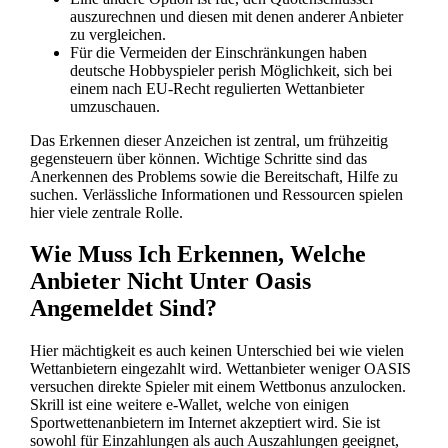
auszurechnen und diesen mit denen anderer Anbieter
zu vergleichen.
Für die Vermeiden der Einschränkungen haben
deutsche Hobbyspieler perish Möglichkeit, sich bei
einem nach EU-Recht regulierten Wettanbieter
umzuschauen.
Das Erkennen dieser Anzeichen ist zentral, um frühzeitig
gegensteuern über können. Wichtige Schritte sind das
Anerkennen des Problems sowie die Bereitschaft, Hilfe zu
suchen. Verlässliche Informationen und Ressourcen spielen
hier viele zentrale Rolle.
Wie Muss Ich Erkennen, Welche
Anbieter Nicht Unter Oasis
Angemeldet Sind?
Hier mächtigkeit es auch keinen Unterschied bei wie vielen
Wettanbietern eingezahlt wird. Wettanbieter weniger OASIS
versuchen direkte Spieler mit einem Wettbonus anzulocken.
Skrill ist eine weitere e-Wallet, welche von einigen
Sportwettenanbietern im Internet akzeptiert wird. Sie ist
sowohl für Einzahlungen als auch Auszahlungen geeignet,