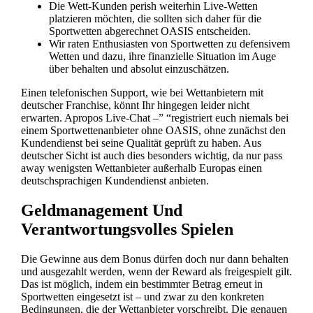
Die Wett-Kunden perish weiterhin Live-Wetten
platzieren möchten, die sollten sich daher für die
Sportwetten abgerechnet OASIS entscheiden.
Wir raten Enthusiasten von Sportwetten zu defensivem
Wetten und dazu, ihre finanzielle Situation im Auge
über behalten und absolut einzuschätzen.
Einen telefonischen Support, wie bei Wettanbietern mit
deutscher Franchise, könnt Ihr hingegen leider nicht
erwarten. Apropos Live-Chat –” “registriert euch niemals bei
einem Sportwettenanbieter ohne OASIS, ohne zunächst den
Kundendienst bei seine Qualität geprüft zu haben. Aus
deutscher Sicht ist auch dies besonders wichtig, da nur pass
away wenigsten Wettanbieter außerhalb Europas einen
deutschsprachigen Kundendienst anbieten.
Geldmanagement Und
Verantwortungsvolles Spielen
Die Gewinne aus dem Bonus dürfen doch nur dann behalten
und ausgezahlt werden, wenn der Reward als freigespielt gilt.
Das ist möglich, indem ein bestimmter Betrag erneut in
Sportwetten eingesetzt ist – und zwar zu den konkreten
Bedingungen, die der Wettanbieter vorschreibt. Die genauen