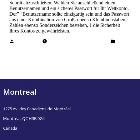
Schritt abzuschließen. Wählen Sie anschließend einen
Benutzernamen und ein sicheres Passwort für Ihr Wettkonto.
Der” “Benutzername sollte einzigartig sein und das Passwort
aus einer Kombination von Groß- ebenso Kleinbuchstaben,
Zahlen ebenso Sonderzeichen bestehen, 1 die Sicherheit
Ihres Kontos zu gewährleisten.
Cheikh Diallo
March 16, 2025
March 17, 2025
casino
Previous Post
Wettanbieter Ohne Oasis 2025: Online Sportwetten
Abgerechnet Oasis
Next Post
Wettanbieter Ohne Oasis 2025: Online Sportwetten
Abgerechnet Oasis
Montreal
1275 Av. des Canadiens-de-Montréal,
Montréal, QC H3B 0G4
Canada