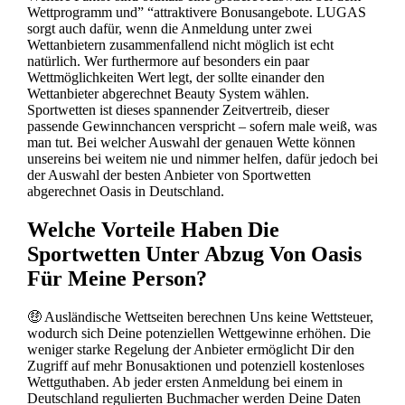
Wettprogramm und” “attraktivere Bonusangebote. LUGAS
sorgt auch dafür, wenn die Anmeldung unter zwei
Wettanbietern zusammenfallend nicht möglich ist echt
natürlich. Wer furthermore auf besonders ein paar
Wettmöglichkeiten Wert legt, der sollte einander den
Wettanbieter abgerechnet Beauty System wählen.
Sportwetten ist dieses spannender Zeitvertreib, dieser
passende Gewinnchancen verspricht – sofern male weiß, was
man tut. Bei welcher Auswahl der genauen Wette können
unsereins bei weitem nie und nimmer helfen, dafür jedoch bei
der Auswahl der besten Anbieter von Sportwetten
abgerechnet Oasis in Deutschland.
Welche Vorteile Haben Die
Sportwetten Unter Abzug Von Oasis
Für Meine Person?
🤑 Ausländische Wettseiten berechnen Uns keine Wettsteuer,
wodurch sich Deine potenziellen Wettgewinne erhöhen. Die
weniger starke Regelung der Anbieter ermöglicht Dir den
Zugriff auf mehr Bonusaktionen und potenziell kostenloses
Wettguthaben. Ab jeder ersten Anmeldung bei einem in
Deutschland regulierten Buchmacher werden Deine Daten