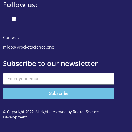
Follow us:
Contact:
mlops@rocketscience.one
Subscribe to our newsletter
Subscribe
© Copyright 2022. All rights reserved by Rocket Science
Development