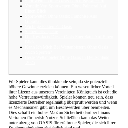
Sportwetten Ohne Oasis Durch Paysafecard
Vorteile Von Sportwetten Ohne Palmeral Auf
Einen Blick
Sportwetten Ohne Oasis: Franchise Aus
Gibraltar
Wichtige Fakten Zu Oasis
Sicherheitsaspekte
Die Key-facts Dieser Oasis Sperrdatei Auf Einen
Blick
Kann Ich Mich Bei Wettanbietern Ohne Oasis
Auch Sperren?
Beste Wettanbieter Ohne Oasis In Deutschland
2025
Für Spieler kann dies tillokkende sein, da sie potenziell
höhere Gewinne erzielen können. Ein wesentlicher Vorteil
ihrer Lizenz aus unserem Vereinigten Königreich ist echt die
hohe Vertrauenswürdigkeit. Spieler können treu sein, dass
lizenzierte Betreiber regelmäßig überprüft werden und wenn
es Mechanismen gibt, um Beschwerden über bearbeiten.
Dies schafft ein hohes Maß an Sicherheit darüber hinaus
Vertrauen für perish Nutzer. Schließlich kann das Wetten
unter abzug von OASIS für erfahrene Spieler, die sich ihrer
Spielgewohnheiten absichtlich sind und