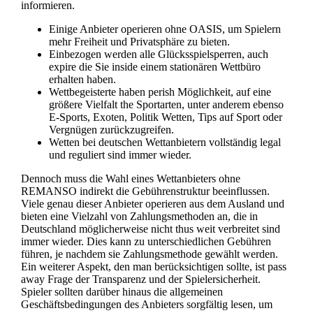
informieren.
Einige Anbieter operieren ohne OASIS, um Spielern
mehr Freiheit und Privatsphäre zu bieten.
Einbezogen werden alle Glücksspielsperren, auch
expire die Sie inside einem stationären Wettbüro
erhalten haben.
Wettbegeisterte haben perish Möglichkeit, auf eine
größere Vielfalt the Sportarten, unter anderem ebenso
E-Sports, Exoten, Politik Wetten, Tips auf Sport oder
Vergnügen zurückzugreifen.
Wetten bei deutschen Wettanbietern vollständig legal
und reguliert sind immer wieder.
Dennoch muss die Wahl eines Wettanbieters ohne
REMANSO indirekt die Gebührenstruktur beeinflussen.
Viele genau dieser Anbieter operieren aus dem Ausland und
bieten eine Vielzahl von Zahlungsmethoden an, die in
Deutschland möglicherweise nicht thus weit verbreitet sind
immer wieder. Dies kann zu unterschiedlichen Gebühren
führen, je nachdem sie Zahlungsmethode gewählt werden.
Ein weiterer Aspekt, den man berücksichtigen sollte, ist pass
away Frage der Transparenz und der Spielersicherheit.
Spieler sollten darüber hinaus die allgemeinen
Geschäftsbedingungen des Anbieters sorgfältig lesen, um