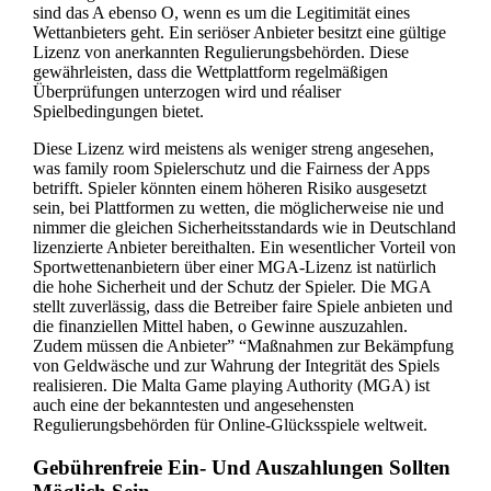
sind das A ebenso O, wenn es um die Legitimität eines
Wettanbieters geht. Ein seriöser Anbieter besitzt eine gültige
Lizenz von anerkannten Regulierungsbehörden. Diese
gewährleisten, dass die Wettplattform regelmäßigen
Überprüfungen unterzogen wird und réaliser
Spielbedingungen bietet.
Diese Lizenz wird meistens als weniger streng angesehen,
was family room Spielerschutz und die Fairness der Apps
betrifft. Spieler könnten einem höheren Risiko ausgesetzt
sein, bei Plattformen zu wetten, die möglicherweise nie und
nimmer die gleichen Sicherheitsstandards wie in Deutschland
lizenzierte Anbieter bereithalten. Ein wesentlicher Vorteil von
Sportwettenanbietern über einer MGA-Lizenz ist natürlich
die hohe Sicherheit und der Schutz der Spieler. Die MGA
stellt zuverlässig, dass die Betreiber faire Spiele anbieten und
die finanziellen Mittel haben, o Gewinne auszuzahlen.
Zudem müssen die Anbieter” “Maßnahmen zur Bekämpfung
von Geldwäsche und zur Wahrung der Integrität des Spiels
realisieren. Die Malta Game playing Authority (MGA) ist
auch eine der bekanntesten und angesehensten
Regulierungsbehörden für Online-Glücksspiele weltweit.
Gebührenfreie Ein- Und Auszahlungen Sollten