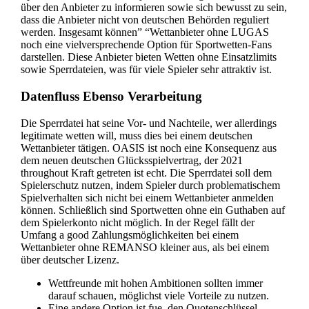
über den Anbieter zu informieren sowie sich bewusst zu sein,
dass die Anbieter nicht von deutschen Behörden reguliert
werden. Insgesamt können” “Wettanbieter ohne LUGAS
noch eine vielversprechende Option für Sportwetten-Fans
darstellen. Diese Anbieter bieten Wetten ohne Einsatzlimits
sowie Sperrdateien, was für viele Spieler sehr attraktiv ist.
Datenfluss Ebenso Verarbeitung
Die Sperrdatei hat seine Vor- und Nachteile, wer allerdings
legitimate wetten will, muss dies bei einem deutschen
Wettanbieter tätigen. OASIS ist noch eine Konsequenz aus
dem neuen deutschen Glücksspielvertrag, der 2021
throughout Kraft getreten ist echt. Die Sperrdatei soll dem
Spielerschutz nutzen, indem Spieler durch problematischem
Spielverhalten sich nicht bei einem Wettanbieter anmelden
können. Schließlich sind Sportwetten ohne ein Guthaben auf
dem Spielerkonto nicht möglich. In der Regel fällt der
Umfang a good Zahlungsmöglichkeiten bei einem
Wettanbieter ohne REMANSO kleiner aus, als bei einem
über deutscher Lizenz.
Wettfreunde mit hohen Ambitionen sollten immer
darauf schauen, möglichst viele Vorteile zu nutzen.
Eine andere Option ist fue, den Quotenschlüssel